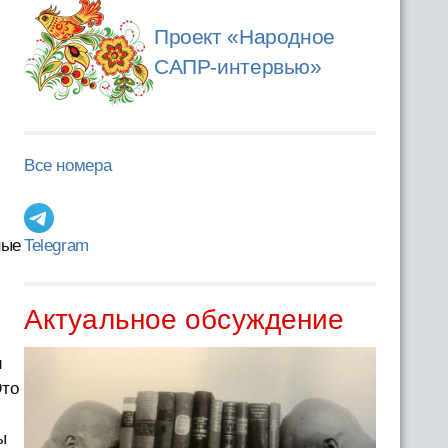
Проект «Народное
САПР-интервью»
Все номера
ные
Telegram
Актуальное обсуждение
и
Это
ы