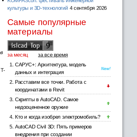
KOMPAScon: фестиваль инженерной
культуры и 3D-технологий
4 сентября 2026
Самые популярные
материалы
ов
за месяц
за все время
САРУС+: Архитектура, модель
T-
данных и интеграция
Расставим все точки. Работа с
координатами в Revit
Скрипты в AutoCAD. Самое
недооцененное оружие
Кто и когда изобрел электромобиль?
AutoCAD Civil 3D: Пять примеров
внедрения при создании