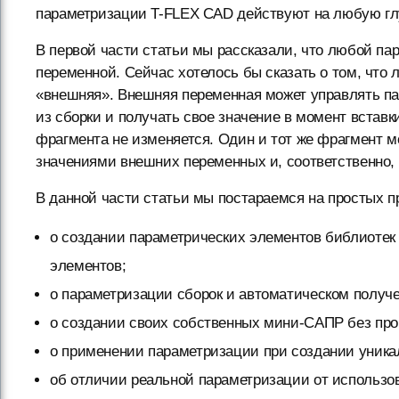
параметризации T-FLEX CAD действуют на любую гл
В первой части статьи мы рассказали, что любой п
переменной. Сейчас хотелось бы сказать о том, что
«внешняя». Внешняя переменная может управлять па
из сборки и получать свое значение в момент вставк
фрагмента не изменяется. Один и тот же фрагмент м
значениями внешних переменных и, соответственно,
В данной части статьи мы постараемся на простых п
о создании параметрических элементов библиотек
элементов;
о параметризации сборок и автоматическом получ
о создании своих собственных мини-САПР без пр
о применении параметризации при создании уника
об отличии реальной параметризации от использо