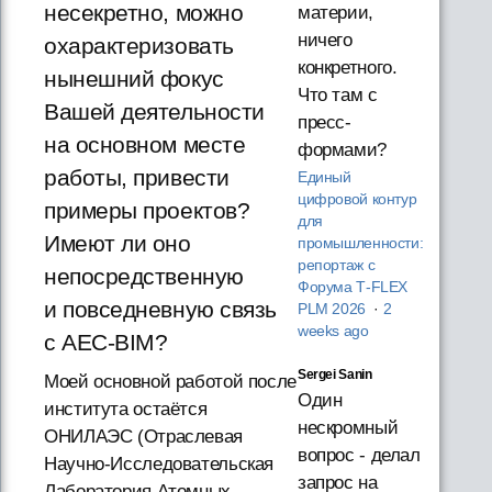
несекретно, можно
материи,
ничего
охарактеризовать
конкретного.
нынешний фокус
Что там с
Вашей деятельности
пресс-
на основном месте
формами?
работы, привести
Единый
цифровой контур
примеры проектов?
для
Имеют ли оно
промышленности:
репортаж с
непосредственную
Форума T‑FLEX
и повседневную связь
PLM 2026
·
2
weeks ago
с AEC-BIM?
Sergei Sanin
Моей основной работой после
Один
института остаётся
нескромный
ОНИЛАЭС (Отраслевая
вопрос - делал
Научно-Исследовательская
запрос на
Лаборатория Атомных