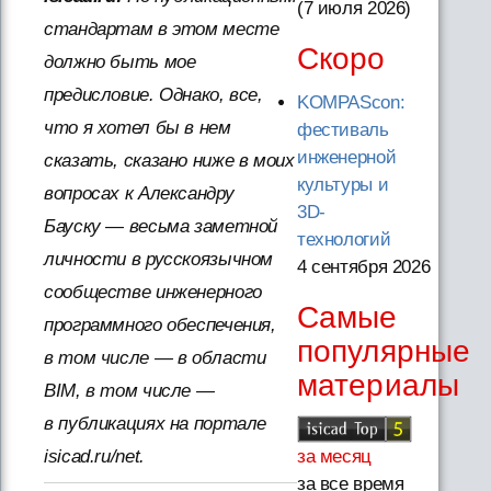
(7 июля 2026
)
стандартам в этом месте
Скоро
должно быть мое
предисловие. Однако, все,
KOMPAScon:
что я хотел бы в нем
фестиваль
инженерной
сказать, сказано ниже в моих
культуры и
вопросах к Александру
3D-
Бауску — весьма заметной
технологий
личности в русскоязычном
4 сентября 2026
сообществе инженерного
Самые
программного обеспечения,
популярные
в том числе — в области
материалы
BIM, в том числе —
в публикациях на портале
isicad.ru/net.
за месяц
за все время