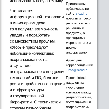
использовать новую технику.
Приглашаем
публиковать на
Что касается
сайте
isicad.ru
информационной технологии
новости и пресс-
в инженерном деле,
релизы о новых
решениях и
то я получил возможность
продуктах, о
увидеть и поработать
проводимых
со множеством проблем,
мероприятиях и
которые преследуют
другую
информацию.
небольшие коллективы:
неорганизованность,
Адрес для
корреспонденции
отсутствие
-
info@isicad.ru
централизованного внедрения
технологий и ПО, болезни
Проект isicad
нацелен на
роста и проблемы оснащения
укрепление
и инфраструктуры
контактов между
и государственной
разработчиками,
бюрократии. С технической
поставщиками и
потребителями
стороны разнообразие