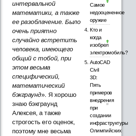
интервальной
Самое
математики, а также
недооцененное
оружие
ее разоблачение. Было
Кто и
очень приятно
когда
случайно встретить
изобрел
человека, имеющего
электромобиль?
общий с тобой, при
AutoCAD
этом весьма
Civil
специфический,
3D:
математический
Пять
примеров
бэкграунд
». Я хорошо
внедрения
знаю бэкграунд
при
Алексея, а также
создании
строгость его оценок,
инфраструктуры
поэтому мне весьма
Олимпийских