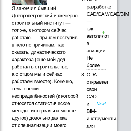
разработке
Я закончил бывший
CAD/CAM/CAE/BIM
Днепропетровский инженерно-
—
строительный институт —
как
тот же, в котором сейчас
автопилот
работаю, — причем поступив
в
в него по причинам, так
авиации.
сказать, династического
Не
характера (ещё мой дед
более
работал в строительстве,
а с отцом мы и сейчас
ODA
работаем вместе). Конечно,
открывает
тема оценки
свои
неопределённостей (к которой
CAD-
относятся статистические
и
методы, интервалы и многое
BIM-
другое) довольно далека
инструменты
от специализации моего
для