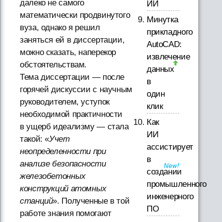
далеко не самого
ИИ
математически продвинутого
Минутка
вуза, однако я решил
прикладного
заняться ей в диссертации,
AutoCAD:
можно сказать, наперекор
извлечение
обстоятельствам.
данных
Тема диссертации — после
в
горячей дискуссии с научным
один
руководителем, уступок
клик
необходимой практичности
Как
в ущерб идеализму — стала
ИИ
такой: «
Учет
ассистирует
неопределенности при
в
анализе безопасности
создании
железобетонных
промышленного
конструкций атомных
инженерного
станций
». Полученные в той
ПО
работе знания помогают