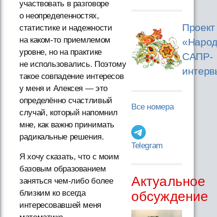
участвовать в разговоре
о неопределенностях,
Проект
статистике и надежности
на каком-то приемлемом
«Народ
уровне, но на практике
САПР-
не использовались. Поэтому
интерв
такое совпадение интересов
у меня и Алексея — это
определённо счастливый
Все номера
случай, который напомнил
мне, как важно принимать
радикальные решения.
Telegram
Я хочу сказать, что с моим
базовым образованием
Актуальное
заняться чем-либо более
близким ко всегда
обсуждение
интересовавшей меня