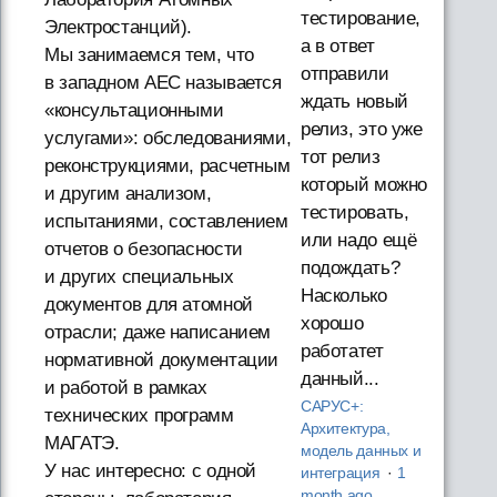
тестирование,
Электростанций).
а в ответ
Мы занимаемся тем, что
отправили
в западном AEC называется
ждать новый
«консультационными
релиз, это уже
услугами»: обследованиями,
тот релиз
реконструкциями, расчетным
который можно
и другим анализом,
тестировать,
испытаниями, составлением
или надо ещё
отчетов о безопасности
подождать?
и других специальных
Насколько
документов для атомной
хорошо
отрасли; даже написанием
работатет
нормативной документации
данный...
и работой в рамках
САРУС+:
технических программ
Архитектура,
МАГАТЭ.
модель данных и
У нас интересно: с одной
интеграция
·
1
month ago