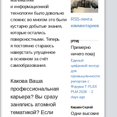
математике
и информационной
технологии было довольно
RSS-лента
сложно; во многом это были
комментариев
кустарно добытые знания,
которые остались
поверхностными. Теперь
[PTM]
я постоянно стараюсь
Примерно
наверстать упущенное
ничего пока)
в основном за счёт
Единый
самообразования.
цифровой контур
для
промышленности:
Какова Ваша
репортаж с
Форума T‑FLEX
профессиональная
PLM 2026
·
2
карьера? Вы сразу
days ago
занялись атомной
Кишкин Сергей
тематикой? Если
Одни высокие