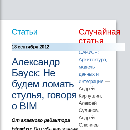
Статьи
Случайная
статья
18 сентября 2012
САРУС+:
Александр
Архитектура,
модель
Бауск: Не
данных и
будем ломать
интеграция
—
Андрей
стулья, говоря
Карпушин,
о BIM
Алексей
Сулинов,
Андрей
От главного редактора
Слюняев
isicad.ru:
По публикационным