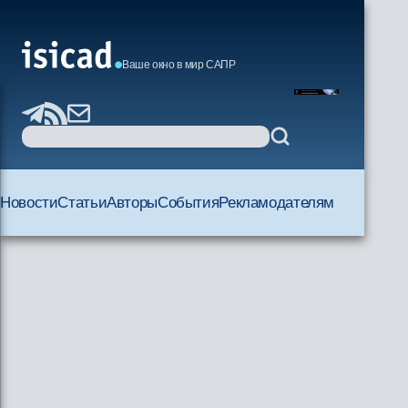
Ваше окно в мир САПР
Новости
Статьи
Авторы
События
Рекламодателям