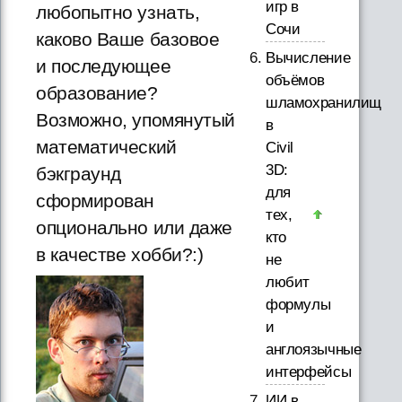
игр в
любопытно узнать,
Сочи
каково Ваше базовое
Вычисление
и последующее
объёмов
образование?
шламохранилищ
Возможно, упомянутый
в
математический
Civil
3D:
бэкграунд
для
сформирован
тех,
опционально или даже
кто
в качестве хобби?:)
не
любит
формулы
и
англоязычные
интерфейсы
ИИ в