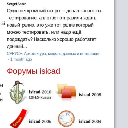
Sergei Sanin
Один нескромный вопрос - делал запрос на
тестирование, а в ответ отправили ждать
мый
новый релиз, это уже тот релиз который
можно тестировать, или надо ещё
подождать? Насколько хорошо работатет
данный...
САРУС+: Архитектура, модель данных и интеграция
·
1 month ago
Форумы isicad
g
ри
,
ли