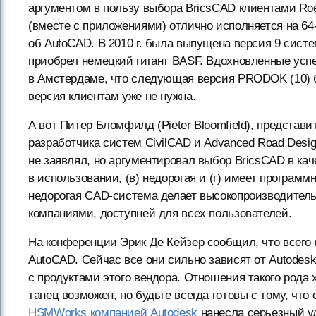
аргументом в пользу выбора BricsCAD клиентами Roe
(вместе с приложениями) отлично исполняется на
64
об AutoCAD. В 2010 г. была выпущена версия 9 сист
приобрел немецкий гигант BASF. Вдохновленные усп
в Амстердаме, что следующая версия PRODOK (10) бу
версия клиентам уже не нужна.
А вот Питер Бломфилд (Pieter Bloomfield), представ
разработчика систем CivilCAD и Advanced Road Desig
не заявлял, но аргументировал выбор BricsCAD в каче
в использовании, (в) недорогая и (г) имеет програ
недорогая CAD-система делает высокопроизводител
компаниями, доступней для всех пользователей.
На конференции Эрик Де Кейзер сообщил, что всего
AutoCAD. Сейчас все они сильно зависят от Autodes
с продуктами этого вендора. Отношения такого рода
танец возможен, но будьте всегда готовы с тому, что
HSMWorks компанией Autodesk
нанесла серьезный у