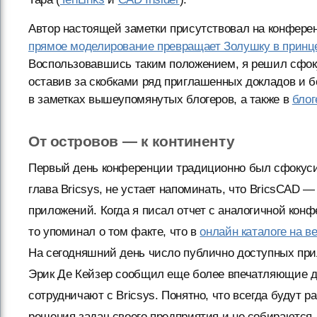
Автор настоящей заметки присутствовал на конферен
прямое моделирование превращает Золушку в принц
Воспользовавшись таким положением, я решил сфок
оставив за скобками ряд приглашенных докладов и б
в заметках вышеупомянутых блогеров, а также в
блог
От островов — к континенту
Первый день конференции традиционно был сфокусиро
глава Bricsys, не устает напоминать, что BricsCAD 
приложений. Когда я писал отчет с аналогичной конф
то упоминал о том факте, что в
онлайн каталоге на в
На сегодняшний день число публично доступных при
Эрик Де Кейзер сообщил еще более впечатляющие д
сотрудничают с Bricsys. Понятно, что всегда будут 
решения задач своего предприятия и не собираются 