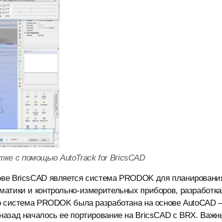
тке с помощью AutoTrack for BricsCAD
ове BricsCAD является система PRODOK для планировани
матики и контрольно-измерительных приборов, разработка
о система PRODOK была разработана на основе AutoCAD
назад началось ее портирование на BricsCAD с BRX. Важ