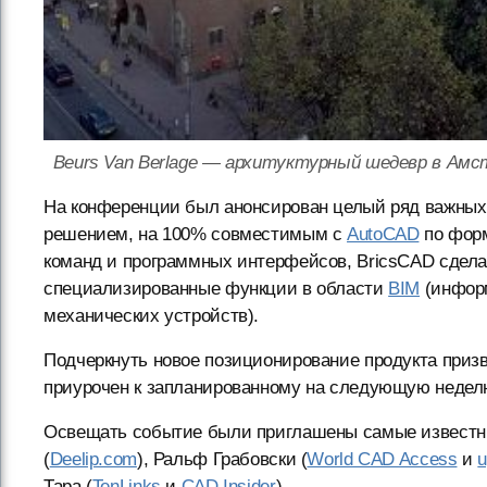
Beurs Van Berlage — архитуктурный шедевр в Амс
На конференции был анонсирован целый ряд важных и
решением, на 100% совместимым с
AutoCAD
по форм
команд и программных интерфейсов, BricsCAD сдела
специализированные функции в области
BIM
(информ
механических устройств).
Подчеркнуть новое позиционирование продукта призва
приурочен к запланированному на следующую неделю
Освещать событие были приглашены самые известн
(
Deelip.com
), Ральф Грабовски (
World CAD Access
и
u
Тара (
TenLinks
и
CAD Insider
).