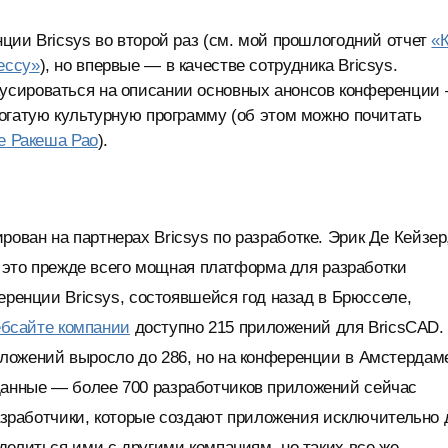
ции Bricsys во второй раз (см. мой прошлогодний отчет
«
ессу»
), но впервые — в качестве сотрудника Bricsys.
усироваться на описании основных анонсов конференции
огатую культурную программу (об этом можно почитать
е Ракеша Рао
).
ван на партнерах Bricsys по разработке. Эрик Де Кейзер
— это прежде всего мощная платформа для разработки
еренции Bricsys, состоявшейся год назад в Брюсселе,
ебсайте компании
доступно 215 приложений для BricsCAD.
ложений выросло до 286, но на конференции в Амстердам
анные — более 700 разработчиков приложений сейчас
разработчики, которые создают приложения исключительно 
делиться ими с другими компаниям, но таких все же