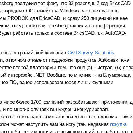
sberg послужил тот факт, что
32-разрядный
код BricsCAD
-разрядных
ОС семейства Windows, чего не скажешь
емы PRODOK для BricsCAD, и сразу 250 лицензий на нее
ехом, представители Roesberg заявили на конференции
дет работать только в составе BricsCAD, т.к. AutoCAD-
итель австралийской компании
Civil Survey Solutions
,
n, о полном отказе от поддержки продуктов Autodesk пока
стве второй платформы тем, что она (а) быстрая, (б) легк
ммный интерфейс .NET. Вообще, по мнению г-на Блумфилда,
ьное ПО, ранее использовавшееся лишь крупными
 в мире более 1700 компаний разрабатывают приложения 
k, и во многих случаях вынуждены конкурировать
 хорошо описываются метафорой «танец со слоном». Такой
 слон может наступить вам на ногу (так, недавняя
покупка
дар по бизнесу многочисленных компаний, разрабатываю