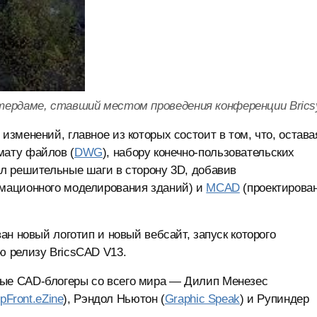
тердаме, ставший местом проведения конференции Brics
зменений, главное из которых состоит в том, что, остава
ату файлов (
DWG
), набору конечно-пользовательских
л решительные шаги в сторону 3D, добавив
ационного моделирования зданий) и
MCAD
(проектирова
н новый логотип и новый вебсайт, запуск которого
 релизу BricsCAD V13.
ые CAD-блогеры со всего мира — Дилип Менезес
pFront.eZine
), Рэндол Ньютон (
Graphic Speak
) и Рупиндер