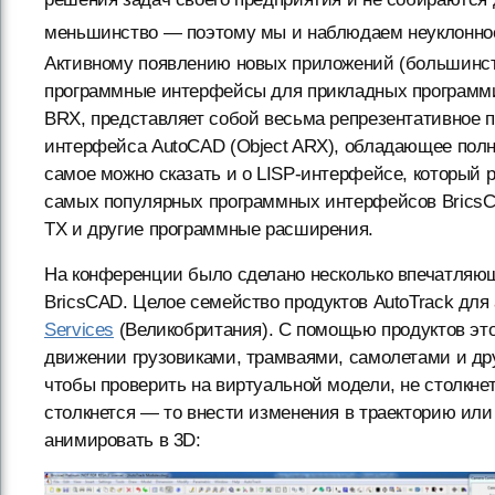
меньшинство — поэтому мы и наблюдаем неуклонное
Активному появлению новых приложений (большинст
программные интерфейсы для прикладных программи
BRX, представляет собой весьма репрезентативное 
интерфейса AutoCAD (Object ARX), обладающее полн
самое можно сказать и о LISP-интерфейсе, который 
самых популярных программных интерфейсов BricsC
TX и другие программные расширения.
На конференции было сделано несколько впечатляющ
BricsCAD. Целое семейство продуктов AutoTrack для
Services
(Великобритания). С помощью продуктов эт
движении грузовиками, трамваями, самолетами и д
чтобы проверить на виртуальной модели, не столкне
столкнется — то внести изменения в траекторию ил
анимировать в 3D: