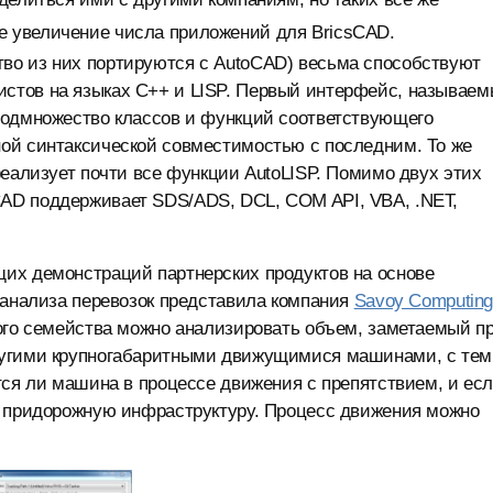
 увеличение числа приложений для BricsCAD.
во из них портируются с AutoCAD) весьма способствуют
стов на языках С++ и LISP. Первый интерфейс, называе
подмножество классов и функций соответствующего
ой синтаксической совместимостью с последним. То же
реализует почти все функции AutoLISP. Помимо двух этих
AD поддерживает SDS/ADS, DCL, COM API, VBA, .NET,
их демонстраций партнерских продуктов на основе
 анализа перевозок представила компания
Savoy Computin
ого семейства можно анализировать объем, заметаемый п
ругими крупногабаритными движущимися машинами, с тем
тся ли машина в процессе движения с препятствием, и ес
и придорожную инфраструктуру. Процесс движения можно