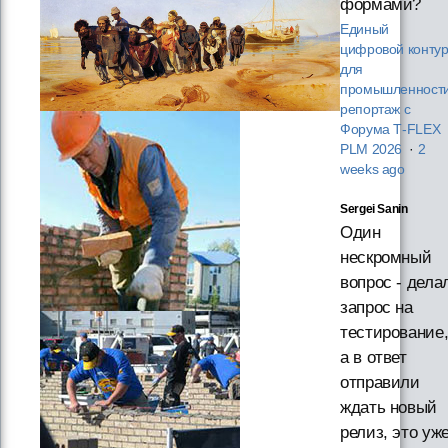
формами?
Единый
цифровой конту
для
промышленности
репортаж с
Форума T‑FLEX
PLM 2026
·
2
weeks ago
Sergei Sanin
Один
нескромный
вопрос - дела
запрос на
тестирование
а в ответ
отправили
ждать новый
релиз, это уж