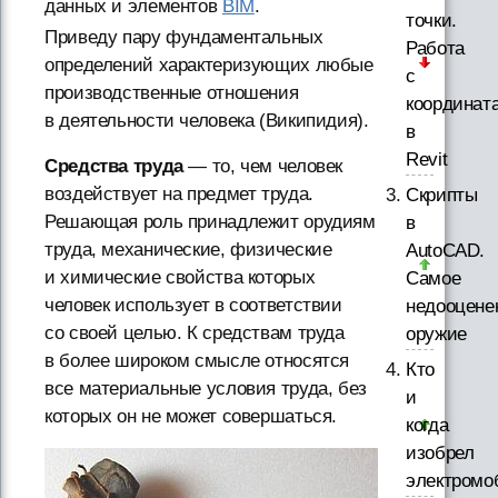
данных и элементов
ВІМ
.
точки.
Приведу пару фундаментальных
Работа
определений характеризующих любые
с
производственные отношения
координат
в деятельности человека (Википидия).
в
Revit
Средства труда
— то, чем человек
воздействует на предмет труда.
Скрипты
Решающая роль принадлежит орудиям
в
труда, механические, физические
AutoCAD.
и химические свойства которых
Самое
человек использует в соответствии
недооцене
со своей целью. К средствам труда
оружие
в более широком смысле относятся
Кто
все материальные условия труда, без
и
которых он не может совершаться.
когда
изобрел
электромо