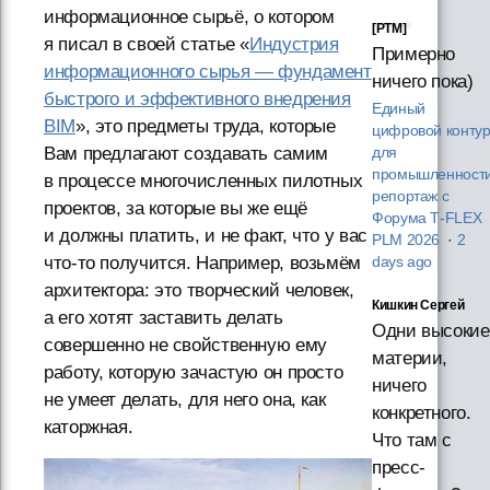
информационное сырьё, о котором
[PTM]
я писал в своей статье «
Индустрия
Примерно
информационного сырья — фундамент
ничего пока)
быстрого и эффективного внедрения
Единый
BIM
», это предметы труда, которые
цифровой конту
Вам предлагают создавать самим
для
промышленности
в процессе многочисленных пилотных
репортаж с
проектов, за которые вы же ещё
Форума T‑FLEX
и должны платить, и не факт, что у вас
PLM 2026
·
2
что-то получится. Например, возьмём
days ago
архитектора: это творческий человек,
Кишкин Сергей
а его хотят заставить делать
Одни высокие
совершенно не свойственную ему
материи,
работу, которую зачастую он просто
ничего
не умеет делать, для него она, как
конкретного.
каторжная.
Что там с
пресс-