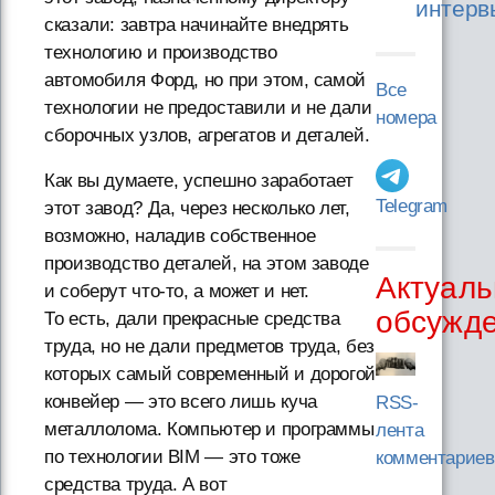
интерв
сказали: завтра начинайте внедрять
технологию и производство
автомобиля Форд, но при этом, самой
Все
технологии не предоставили и не дали
номера
сборочных узлов, агрегатов и деталей.
Как вы думаете, успешно заработает
Telegram
этот завод? Да, через несколько лет,
возможно, наладив собственное
производство деталей, на этом заводе
Актуаль
и соберут что-то, а может и нет.
обсужд
То есть, дали прекрасные средства
труда, но не дали предметов труда, без
которых самый современный и дорогой
конвейер — это всего лишь куча
RSS-
металлолома. Компьютер и программы
лента
по технологии BIM — это тоже
комментариев
средства труда. А вот