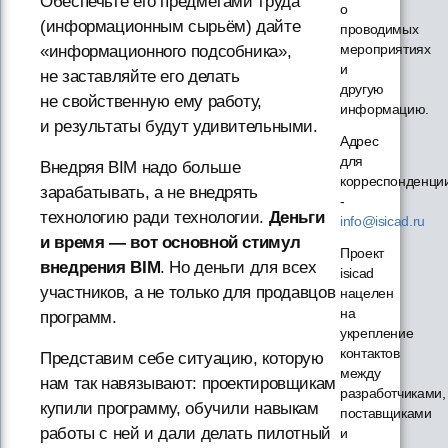
Обеспечьте его предметами труда
о
(информационным сырьём) дайте
проводимых
мероприятиях
«информационного подсобника»,
и
не заставляйте его делать
другую
не свойственную ему работу,
информацию.
и результаты будут удивительными.
Адрес
для
Внедряя BIM надо больше
корреспонденци
зарабатывать, а не внедрять
-
технологию ради технологии.
Деньги
info@isicad.ru
и время — вот основной стимул
Проект
внедрения BIM
. Но деньги для всех
isicad
участников, а не только для продавцов
нацелен
на
программ.
укрепление
контактов
Представим себе ситуацию, которую
между
нам так навязывают: проектировщикам
разработчиками,
купили программу, обучили навыкам
поставщиками
работы с ней и дали делать пилотный
и