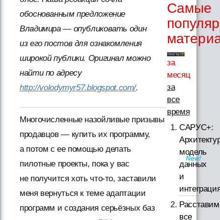
Самые
обоснованным предложение
популя
Владимира — опубликовать один
матери
из его постов для ознакомления
широкой публики. Оригинал можно
за
найти по адресу
месяц
за
http://volodymyr57.blogspot.com/
.
все
время
Многочисленные назойливые призывы
САРУС+:
продавцов — купить их программу,
Архитектур
а потом с ее помощью делать
модель
пилотные проекты, пока у вас
данных
и
не получится хоть что-то, заставили
интеграци
меня вернуться к теме адаптации
Расставим
программ и создания серьёзных баз
все