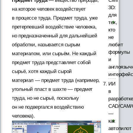
Civil
Предмет труда
— вещество природы,
3D:
на которое человек воздействует
для
в процессе труда. Предмет труда, уже
тех,
претерпевший воздействие человека,
кто
но предназначенный для дальнейшей
не
любит
обработки, называется сырым
формулы
материалом, или сырьём. Не каждый
и
предмет труда представляет собой
англоязыч
сырьё, хотя каждый сырой
интерфей
материал — предмет труда (например,
ИИ
угольный пласт в шахте — предмет
в
труда, но не сырьё, поскольку
разработк
CAD/CAM/
он не подвергался воздействию
—
человека).
как
автопилот