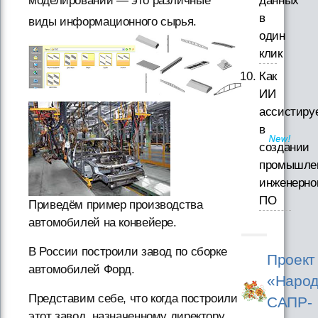
данных
моделировании — это различные
в
виды информационного сырья.
один
клик
Как
ИИ
ассистиру
в
создании
промышле
инженерно
ПО
Приведём пример производства
автомобилей на конвейере.
В России построили завод по сборке
Проект
автомобилей Форд.
«Народ
Представим себе, что когда построили
САПР-
этот завод, назначенному директору