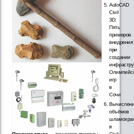
AutoCAD
Civil
3D:
Пять
примеров
внедрения
при
создании
инфрастру
Олимпийс
игр
в
Сочи
Вычислен
объёмов
шламохра
в