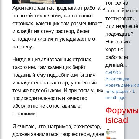
тот релиз
Архитекторам так предлагают работать
который можн
по новой технологии, как на наших
тестировать,
стройках, каменщик сам размешивает
или надо ещё
и кладёт на стену раствор, берёт
подождать?
с поддона кирпич и укладывает его
Насколько
на стену.
хорошо
работатет
Нигде в цивилизованных странах
данный...
такого нет, там каменщик берёт
САРУС+:
поданный ему подсобником кирпич
Архитектура,
и кладёт его на раствор, уложенный
модель данных 
тем же подсобником. И при этом у них
интеграция
·
1
производительность и качество
month ago
абсолютно не сопоставимые
Форумы
с нашими.
isicad
Я считаю, что, например, архитектор,
должен заниматься творчеством, даже