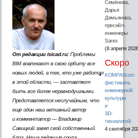
Семёнова,
Дарья
Демьянова,
пресейл-
инженеры
Sarex
(8 апреля 202
От редакции isicad.ru:
Проблемы
Скоро
BIM вовлекают в свою орбиту все
новых людей, а тех, кто уже работал
KOMPAScon:
в этой области, — заставляют
фестиваль
инженерной
быть все более неравнодушными.
культуры
Представляется неслучайным, что
и
еще один наш активный автор
3D-
и комментатор — Владимир
технологий
Савицкий завел свой собственный
4 сентября 20
блог. Наша редакция сочла