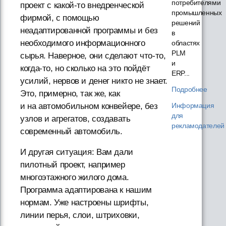
потребителями
проект с какой-то внедренческой
промышленных
фирмой, с помощью
решений
неадаптированной программы и без
в
необходимого информационного
областях
PLM
сырья. Наверное, они сделают что-то,
и
когда-то, но сколько на это пойдёт
ERP...
усилий, нервов и денег никто не знает.
Подробнее
Это, примерно, так же, как
и на автомобильном конвейере, без
Информация
для
узлов и агрегатов, создавать
рекламодателей
современный автомобиль.
И другая ситуация: Вам дали
пилотный проект, например
многоэтажного жилого дома.
Программа адаптирована к нашим
нормам. Уже настроены шрифты,
линии перья, слои, штриховки,