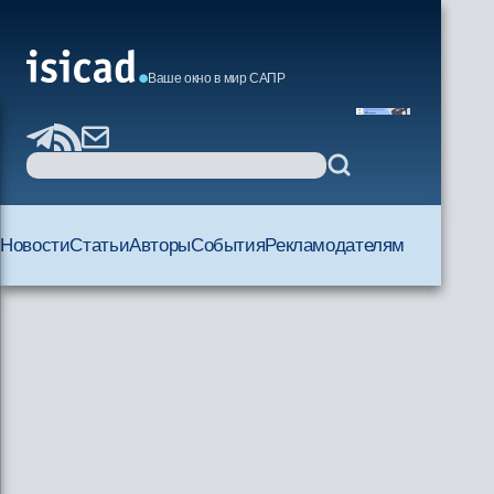
Ваше окно в мир САПР
Новости
Статьи
Авторы
События
Рекламодателям