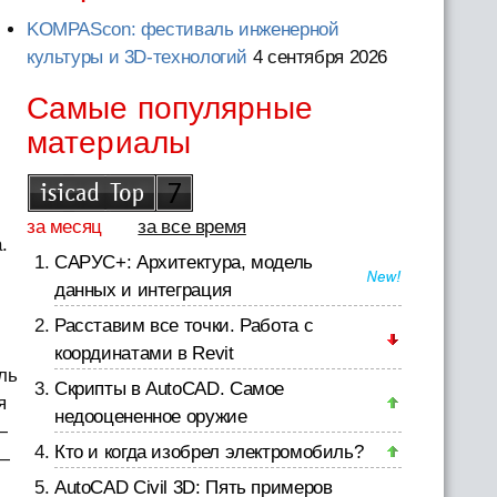
KOMPAScon: фестиваль инженерной
культуры и 3D-технологий
4 сентября 2026
Самые популярные
материалы
за месяц
за все время
.
САРУС+: Архитектура, модель
данных и интеграция
Расставим все точки. Работа с
координатами в Revit
ль
Скрипты в AutoCAD. Самое
я
недооцененное оружие
—
Кто и когда изобрел электромобиль?
 —
AutoCAD Civil 3D: Пять примеров