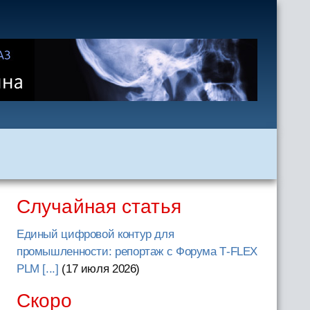
Случайная статья
Единый цифровой контур для
промышленности: репортаж с Форума T‑FLEX
PLM [...]
(17 июля 2026
)
Скоро