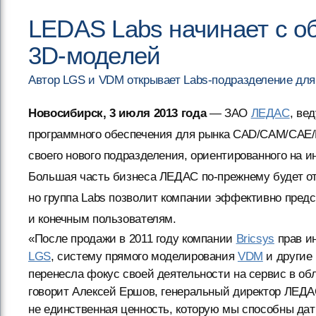
LEDAS Labs начинает с о
3D-моделей
Автор LGS и VDM открывает Labs-подразделение дл
Новосибирск, 3 июля 2013 года
— ЗАО
ЛЕДАС
, ве
программного обеспечения для рынка CAD/CAM/CAE/
своего нового подразделения, ориентированного на 
Большая часть бизнеса ЛЕДАС по-прежнему будет от
но группа Labs позволит компании эффективно пред
и конечным пользователям.
«После продажи в 2011 году компании
Bricsys
прав ин
LGS
, систему прямого моделирования
VDM
и другие
перенесла фокус своей деятельности на сервис в об
говорит Алексей Ершов, генеральный директор ЛЕДА
не единственная ценность, которую мы способны да