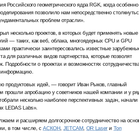
ния Российского геометрического ядра RGK, когда особенно
моделирования позволило нам непосредственно столкнутьс
ундаментальных проблем отрасли».
ыл несколько проектов, в которых будет применять новые
й — таких, как веб, облака, многоядерных CPU и GPU
ками практически заинтересовались известные зарубежны
та для различных видов партнерства, которые позволят
к. Подробности о проектах и возможностях сотрудничеств
ю информацию.
 продуктовых идей, — говорит Иван Рыков, главный
еи прошли апробацию у советников нашей компании и у ря
тобрали несколько наиболее перспективных задач, начали
ах LEDAS Labs».
лжаем и расширяем долгосрочное сотрудничество на осно
и, в том числе, с
AСКОН
,
JETCAM
,
OR Laser
и
Топ