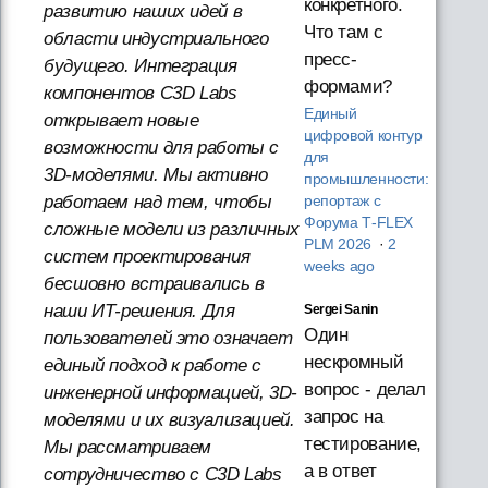
конкретного.
развитию наших идей в
Что там с
области индустриального
пресс-
будущего. Интеграция
формами?
компонентов C3D Labs
Единый
открывает новые
цифровой контур
возможности для работы с
для
3D-моделями. Мы активно
промышленности:
работаем над тем, чтобы
репортаж с
Форума T‑FLEX
сложные модели из различных
PLM 2026
·
2
систем проектирования
weeks ago
бесшовно встраивались в
наши ИТ-решения. Для
Sergei Sanin
Один
пользователей это означает
нескромный
единый подход к работе с
вопрос - делал
инженерной информацией, 3D-
запрос на
моделями и их визуализацией.
тестирование,
Мы рассматриваем
а в ответ
сотрудничество с C3D Labs