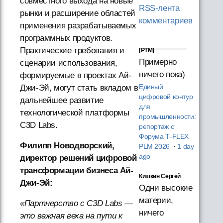
совместного выхода на новые
RSS-лента
рынки и расширение областей
комментариев
применения разрабатываемых
программных продуктов.
Практические требования и
[PTM]
Примерно
сценарии использования,
ничего пока)
формируемые в проектах Ай-
Единый
Джи-Эй, могут стать вкладом в
цифровой контур
дальнейшее развитие
для
технологической платформы
промышленности:
C3D Labs.
репортаж с
Форума T‑FLEX
Филипп Новодворский,
PLM 2026
·
1 day
ago
директор решений цифровой
трансформации бизнеса Ай-
Кишкин Сергей
Джи-Эй:
Одни высокие
материи,
«Партнерство с C3D Labs —
ничего
это важная веха на пути к