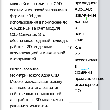
прикладного
моделей из различных CAD-
AutoCAD:
систем и их преобразование в
извлечение
формат .c3d для
данных
использования в приложениях
в
Ай-Джи-Эй за счет модуля
один
C3D Converter. Это
клик
обеспечивает единый подход к
работе с 3D-моделями,
Как
визуализацией и инженерной
ИИ
информацией.
ассистирует
в
Использование
создании
геометрического ядра C3D
промышленного
Modeler закладывает основу
инженерного
для нового этапа развития
ПО
собственных возможностей
для работы с 3D-моделями в
решениях компании-