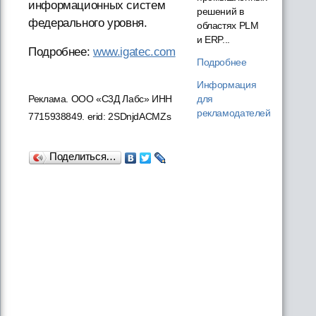
информационных систем
решений в
федерального уровня.
областях PLM
и ERP...
Подробнее:
www.igatec.com
Подробнее
Информация
для
Реклама. ООО «С3Д Лабс» ИНН
рекламодателей
7715938849. erid: 2SDnjdACMZs
Поделиться…