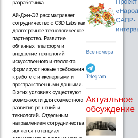
Проект
разработчика.
«Народ
Ай-Джи-Эй рассматривает
САПР-
сотрудничество с C3D Labs как
интерв
долгосрочное технологическое
партнерство. Развитие
облачных платформ и
Все номера
внедрение технологий
искусственного интеллекта
формируют новые требования
Telegram
к работе с инженерными и
пространственными данными.
В этих условиях существуют
Актуальное
возможности для совместного
обсуждение
развития решений и
технологий. Отдельным
направлением сотрудничества
является потенциал