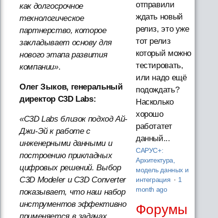
отправили
как долгосрочное
ждать новый
технологическое
релиз, это уже
партнерство, которое
тот релиз
закладывает основу для
который можно
нового этапа развития
тестировать,
компании»
.
или надо ещё
Олег Зыков, генеральный
подождать?
директор C3D Labs:
Насколько
хорошо
«C3D Labs близок подход Ай-
работатет
Джи-Эй к работе с
данный...
инженерными данными и
САРУС+:
построению прикладных
Архитектура,
цифровых решений. Выбор
модель данных и
C3D Modeler и C3D Converter
интеграция
·
1
month ago
показывает, что наш набор
инструментов эффективно
Форумы
применяется в задачах,