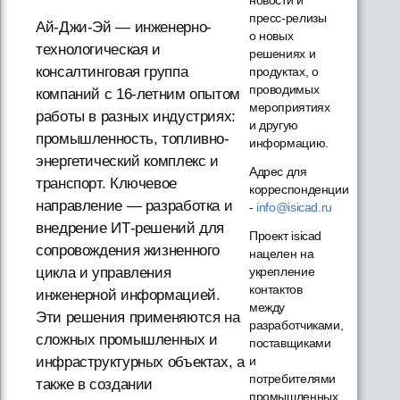
новости и
пресс-релизы
Ай-Джи-Эй — инженерно-
о новых
технологическая и
решениях и
консалтинговая группа
продуктах, о
проводимых
компаний с 16-летним опытом
мероприятиях
работы в разных индустриях:
и другую
промышленность, топливно-
информацию.
энергетический комплекс и
Адрес для
транспорт. Ключевое
корреспонденции
направление — разработка и
-
info@isicad.ru
внедрение ИТ-решений для
Проект isicad
сопровождения жизненного
нацелен на
укрепление
цикла и управления
контактов
инженерной информацией.
между
Эти решения применяются на
разработчиками,
сложных промышленных и
поставщиками
и
инфраструктурных объектах, а
потребителями
также в создании
промышленных