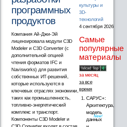
культуры и
программных
3D-
продуктов
технологий
4 сентября 2026
Компания Ай-Джи-Эй
Самые
лицензировала модули C3D
популярные
Modeler и C3D Converter (с
материалы
дополнительной опцией
чтения форматов IFC и
Navisworks) для развития
за месяц
собственных ИТ-решений,
за все
которые используются в
время
ключевых отраслях экономики,
таких как промышленность,
САРУС+:
топливно-энергетический
Архитектура,
комплекс и транспорт.
модель
Компоненты C3D Modeler и
данных
C3D Converter входят в состав
и