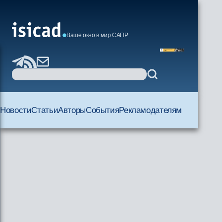
Ваше окно в мир САПР
Новости
Статьи
Авторы
События
Рекламодателям