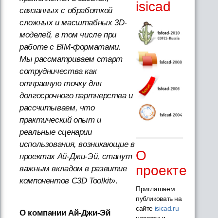
isicad
связанных с обработкой
сложных и масштабных 3D-
моделей, в том числе при
работе с BIM-форматами.
Мы рассматриваем старт
сотрудничества как
отправную точку для
долгосрочного партнерства и
рассчитываем, что
практический опыт и
реальные сценарии
использования, возникающие в
О
проектах Ай-Джи-Эй, станут
проекте
важным вкладом в развитие
компонентов C3D Toolkit»
.
Приглашаем
публиковать на
сайте
isicad.ru
О компании Ай-Джи-Эй