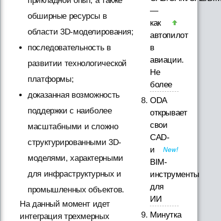
прикладной опыт, а также
—
обширные ресурсы в
как
области 3D-моделирования;
автопилот
в
последовательность в
авиации.
развитии технологической
Не
платформы;
более
доказанная возможность
ODA
поддержки с наиболее
открывает
свои
масштабными и сложно
CAD-
структурированными 3D-
и
моделями, характерными
BIM-
для инфраструктурных и
инструменты
для
промышленных объектов.
ИИ
На данный момент идет
Минутка
интеграция трехмерных