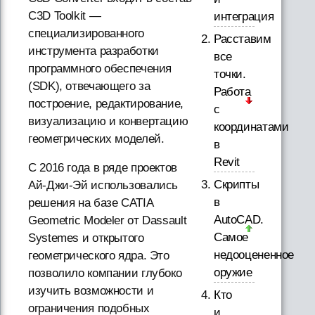
C3D Toolkit —
интеграция
специализированного
Расставим
инструмента разработки
все
программного обеспечения
точки.
(SDK), отвечающего за
Работа
построение, редактирование,
с
визуализацию и конвертацию
координатами
геометрических моделей.
в
Revit
С 2016 года в ряде проектов
Скрипты
Ай-Джи-Эй использовались
в
решения на базе CATIA
AutoCAD.
Geometric Modeler от Dassault
Самое
Systemes и открытого
недооцененное
геометрического ядра. Это
оружие
позволило компании глубоко
изучить возможности и
Кто
ограничения подобных
и