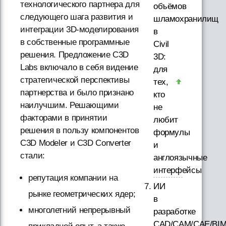
технологического партнера для
объёмов
следующего шага развития и
шламохранилищ
интеграции 3D-моделирования
в
в собственные программные
Civil
решения. Предложение C3D
3D:
Labs включало в себя видение
для
стратегической перспективы
тех,
партнерства и было признано
кто
наилучшим. Решающими
не
факторами в принятии
любит
решения в пользу компонентов
формулы
C3D Modeler и C3D Converter
и
стали:
англоязычные
интерфейсы
репутация компании на
ИИ
рынке геометрических ядер;
в
многолетний непрерывный
разработке
CAD/CAM/CAE/BI