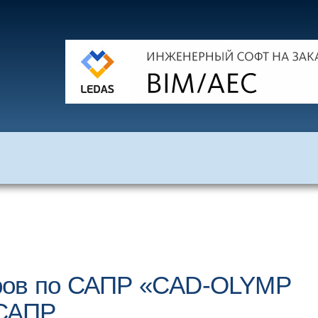
еров по САПР «CAD-OLYMP
 САПР