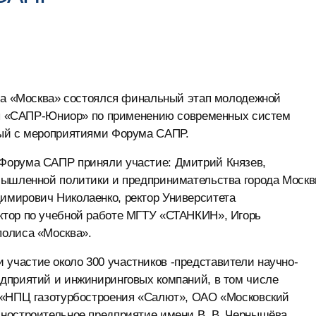
са «Москва» состоялся финальный этап молодежной
«САПР-Юниор» по применению современных систем
ный с мероприятиями Форума САПР.
Форума САПР приняли участие: Дмитрий Князев,
мышленной политики и предпринимательства города Москв
имирович Николаенко, ректор Университета
ктор по учебной работе МГТУ «СТАНКИН», Игорь
полиса «Москва».
частие около 300 участников -представители научно-
дприятий и инжиниринговых компаний, в том числе
П «НПЦ газотурбостроения «Салют», ОАО «Московский
ностроительное предприятие имени В. В. Чернышёва.