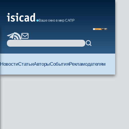
Ваше окно в мир САПР
Новости
Статьи
Авторы
События
Рекламодателям