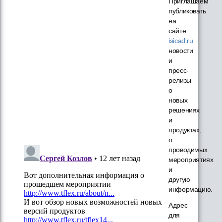
Приглашаем
публиковать
на
сайте
isicad.ru
новости
и
пресс-
релизы
о
новых
решениях
и
продуктах,
о
проводимых
мероприятиях
и
другую
информацию.
Адрес
для