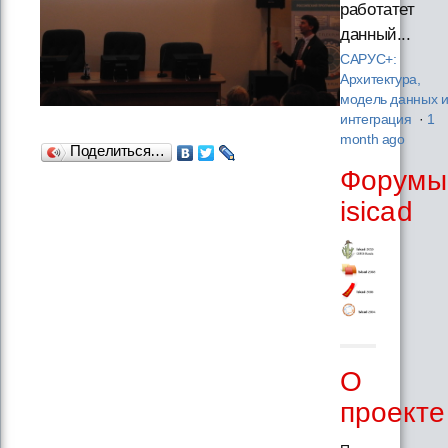
работатет
данный...
САРУС+:
Архитектура,
модель данных 
интеграция
·
1
month ago
Поделиться…
Форумы
isicad
О
проекте