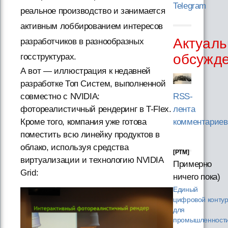
Telegram
реальное производство и занимается
активным лоббированием интересов
Актуаль
разработчиков в разнообразных
обсужд
госструктурах.
А вот — иллюстрация к недавней
разработке Топ Систем, выполненной
совместно с NVIDIA:
RSS-
фотореалистичный рендеринг в T-Flex.
лента
Кроме того, компания уже готова
комментариев
поместить всю линейку продуктов в
облако, используя средства
[PTM]
виртуализации и технологию NVIDIA
Примерно
Grid:
ничего пока)
Единый
цифровой конту
для
промышленности