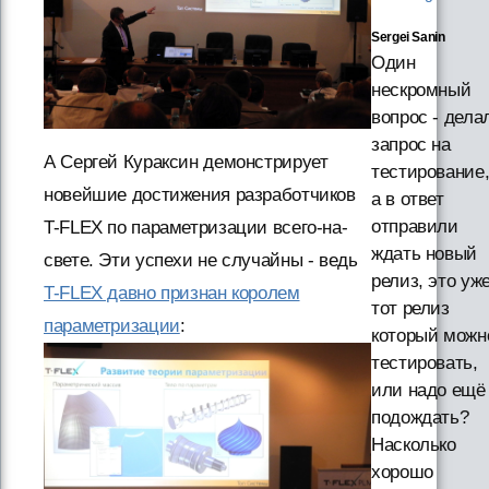
Sergei Sanin
Один
нескромный
вопрос - дела
запрос на
А Сергей Кураксин демонстрирует
тестирование
новейшие достижения разработчиков
а в ответ
отправили
T-FLEX по параметризации всего-на-
ждать новый
свете. Эти успехи не случайны - ведь
релиз, это уж
T-FLEX давно признан королем
тот релиз
параметризации
:
который можн
тестировать,
или надо ещё
подождать?
Насколько
хорошо