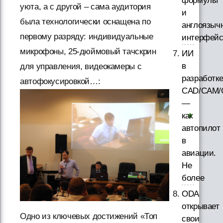
формулы
уюта, а с другой – сама аудитория
и
была технологически оснащена по
англоязыч
первому разряду: индивидуальные
интерфей
микрофоны, 25-дюймовый тачскрин
ИИ
в
для управления, видеокамеры с
разработк
автофокусировкой…:
CAD/CAM/
—
как
автопилот
в
авиации.
Не
более
ODA
открывает
Одно из ключевых достижений «Топ
свои