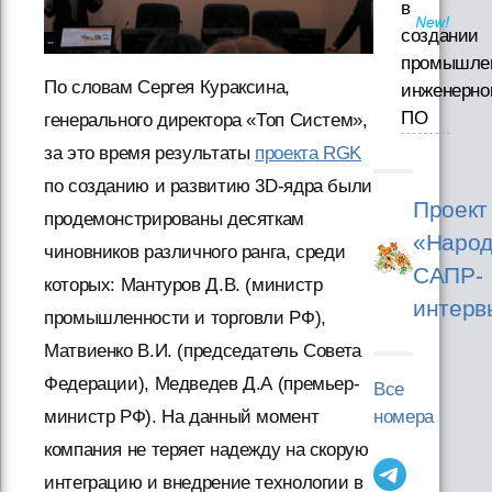
в
создании
промышле
По словам Сергея Кураксина,
инженерно
ПО
генерального директора «Топ Систем»,
за это время результаты
проекта RGK
по созданию и развитию 3D-ядра были
Проект
продемонстрированы десяткам
«Народ
чиновников различного ранга, среди
САПР-
которых: Мантуров Д.В. (министр
интерв
промышленности и торговли РФ),
Матвиенко В.И. (председатель Совета
Федерации), Медведев Д.А (премьер-
Все
номера
министр РФ). На данный момент
компания не теряет надежду на скорую
интеграцию и внедрение технологии в