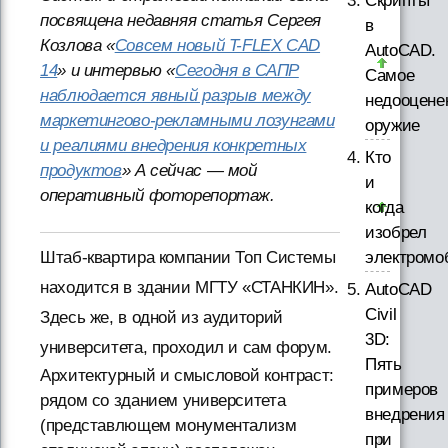
Скрипты
посвящена недавняя статья Сергея
в
Козлова «
Совсем новый T-FLEX CAD
AutoCAD.
14
» и интервью «
Сегодня в САПР
Самое
наблюдается явный разрыв между
недооцене
маркетингово-рекламными лозунгами
оружие
и реалиями внедрения конкретных
Кто
продуктов
» А сейчас — мой
и
оперативный фоторепортаж.
когда
изобрел
электромо
Штаб-квартира компании Топ Системы
находится в здании МГТУ «СТАНКИН».
AutoCAD
Civil
Здесь же, в одной из аудиторий
3D:
университета, проходил и сам форум.
Пять
Архитектурный и смысловой контраст:
примеров
рядом со зданием университета
внедрения
(представлющем монументализм
при