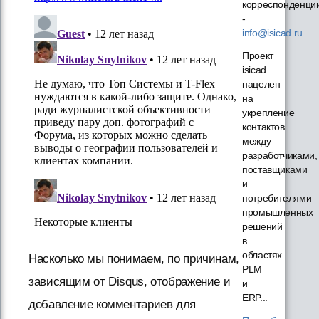
корреспонденци
-
info@isicad.ru
Проект
isicad
нацелен
на
укрепление
контактов
между
разработчиками,
поставщиками
и
потребителями
промышленных
решений
в
областях
Насколько мы понимаем, по причинам,
PLM
зависящим от Disqus, отображение и
и
ERP...
добавление комментариев для