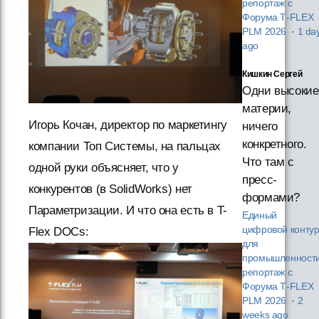
репортаж с
Форума T‑FLEX
PLM 2026
·
1 da
ago
Кишкин Сергей
Одни высокие
материи,
Игорь Кочан, директор по маркетингу
ничего
конкретного.
компании Топ Системы, на пальцах
Что там с
одной руки объясняет, что у
пресс-
конкурентов (в SolidWorks) нет
формами?
Параметризации. И что она есть в T-
Единый
цифровой конту
Flex DOCs:
для
промышленности
репортаж с
Форума T‑FLEX
PLM 2026
·
2
weeks ago