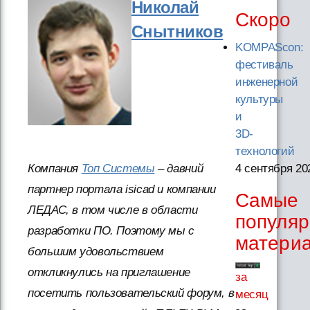
Николай
Скоро
Снытников
KOMPAScon:
фестиваль
инженерной
культуры
и
3D-
технологий
Компания
Топ Системы
– давний
4 сентября 20
партнер портала isicad и компании
Самые
ЛЕДАС, в том числе в области
популя
разработки ПО. Поэтому мы с
матери
большим удовольствием
откликнулись на приглашение
за
посетить пользовательский форум, в
месяц