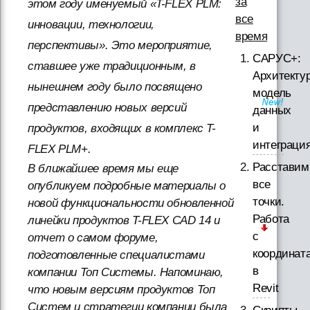
за
этом году именуемый «T-FLEX PLM:
все
инновации, технологии,
время
перспективы». Это мероприятие,
САРУС+:
ставшее уже традиционным, в
Архитектур
нынешнем году было посвящено
модель
представлению новых версий
данных
и
продуктов, входящих в комплекс T-
интеграци
FLEX PLM+.
Расставим
В ближайшее время мы еще
все
опубликуем подробные материалы о
точки.
новой функциональности обновленной
Работа
линейки продуктов T-FLEX CAD 14 и
с
отчет о самом форуме,
координат
подготовленные специалистами
в
компании Топ Системы. Напоминаю,
Revit
что новым версиям продуктов Топ
Систем и стратегии компании была