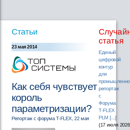
Статьи
Случай
статья
23 мая 2014
Единый
цифровой
контур
для
промышленно
Как себя чувствует
репортаж
король
с
Форума
параметризации?
T‑FLEX
PLM [...]
Репортаж с форума T-FLEX, 22 мая
(17 июля 2026