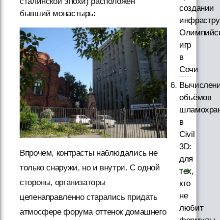
сталинской эпохи) расположен
создании
бывший монастырь:
инфрастру
Олимпийс
игр
в
Сочи
Вычислен
объёмов
шламохра
в
Civil
3D:
Впрочем, контрасты наблюдались не
для
только снаружи, но и внутри. С одной
тех,
стороны, организаторы
кто
не
целенаправленно старались придать
любит
атмосфере форума оттенок домашнего