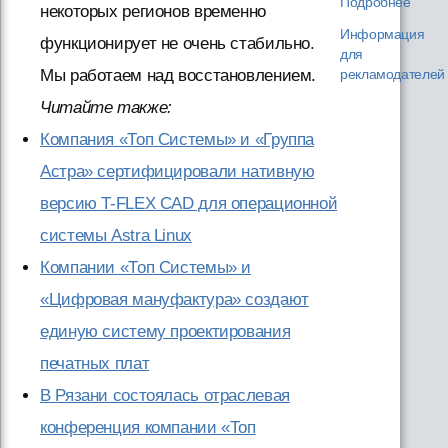
Подробнее
некоторых регионов временно
Информация
функционирует не очень стабильно.
для
рекламодателей
Мы работаем над восстановлением.
Читайте также:
Компания «Топ Системы» и «Группа
Астра» сертифицировали нативную
версию T-FLEX CAD для операционной
системы Astra Linux
Компании «Топ Системы» и
«Цифровая мануфактура» создают
единую систему проектирования
печатных плат
В Рязани состоялась отраслевая
конференция компании «Топ