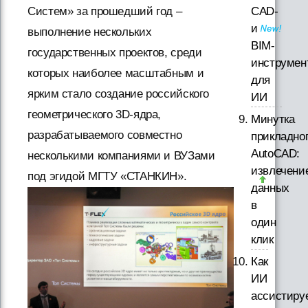
CAD-
Систем» за прошедший год –
и
выполнение нескольких
BIM-
государственных проектов, среди
инструмен
которых наиболее масштабным и
для
ярким стало создание российского
ИИ
геометрического 3D-ядра,
Минутка
разрабатываемого совместно
прикладно
AutoCAD:
несколькими компаниями и ВУЗами
извлечени
под эгидой МГТУ «СТАНКИН».
данных
в
один
клик
Как
ИИ
ассистиру