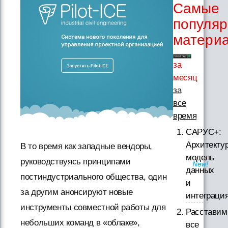
Самые
популя
матери
за
месяц
за
все
время
САРУС+:
Архитектур
В то время как западные вендоры,
модель
руководствуясь принципами
данных
постиндустриального общества, один
и
за другим анонсируют новые
интеграци
инструменты совместной работы для
Расставим
небольших команд в «облаке»,
все