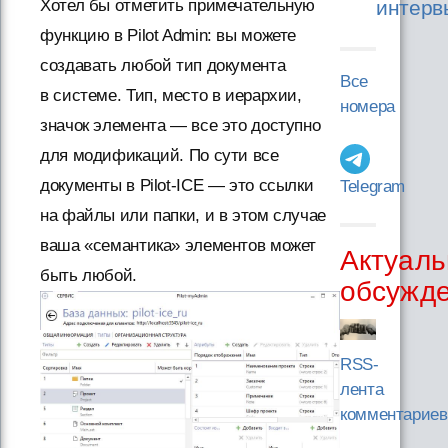
интерв
Хотел бы отметить примечательную
функцию в Pilot Admin: вы можете
создавать любой тип документа
Все
в системе. Тип, место в иерархии,
номера
значок элемента — все это доступно
для модификаций. По сути все
документы в Pilot-ICE — это ссылки
Telegram
на файлы или папки, и в этом случае
ваша «семантика» элементов может
Актуаль
быть любой.
обсужд
RSS-
лента
комментариев