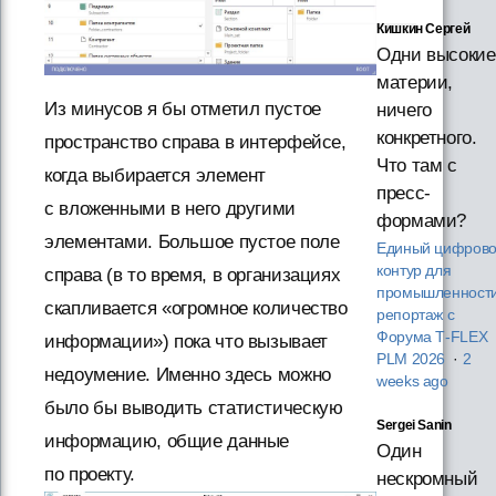
Кишкин Сергей
Одни высокие
материи,
Из минусов я бы отметил пустое
ничего
конкретного.
пространство справа в интерфейсе,
Что там с
когда выбирается элемент
пресс-
с вложенными в него другими
формами?
элементами. Большое пустое поле
Единый цифров
контур для
справа (в то время, в организациях
промышленности
скапливается «огромное количество
репортаж с
Форума T‑FLEX
информации») пока что вызывает
PLM 2026
·
2
недоумение. Именно здесь можно
weeks ago
было бы выводить статистическую
Sergei Sanin
информацию, общие данные
Один
по проекту.
нескромный