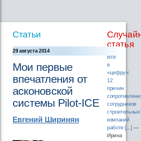
Статьи
Случай
статья
29 августа 2014
Все
Мои первые
в
«цифру»:
впечатления от
12
асконовской
причин
сопротивлени
системы Pilot-ICE
сотрудников
строительных
Евгений Ширинян
компаний
работе [...]
—
Ирина