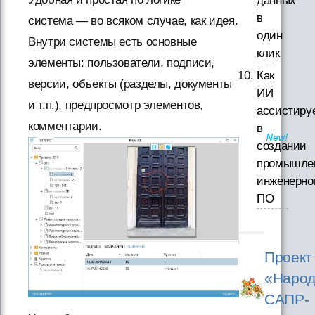
данных
в
система — во всяком случае, как идея.
один
Внутри системы есть основные
клик
элементы: пользователи, подписи,
Как
версии, объекты (разделы, документы
ИИ
и т.п.), предпросмотр элементов,
ассистиру
комментарии.
в
создании
промышле
инженерно
ПО
Проект
«Народ
САПР-