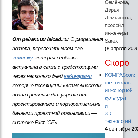
Семёнова,
Дарья
Демьянова,
пресейл-
инженеры
От редакции isicad.ru:
С разрешения
Sarex
автора, перепечатываем его
(8 апреля 202
заметку
, которая особенно
Скоро
актуальна в связи с предстоящими
KOMPAScon:
через несколько дней
вебинарами
,
фестиваль
которые посвящены «возможностям
инженерной
нового решения для управления
культуры
проектированием и корпоративными
и
данными проектной организации —
3D-
технологий
системе Pilot-ICE».
4 сентября 20