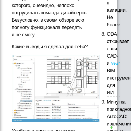
в
которого, очевидно, неплохо
авиации.
потрудилась команда дизайнеров.
Не
Безусловно, в своем обзоре всю
более
полноту функционала передать
ODA
я не смогу.
открывает
Какие выводы я сделал для себя?
свои
CAD-
и
BIM-
инструмен
для
ИИ
Минутка
прикладно
AutoCAD:
извлечени
Удобная и простая по логике