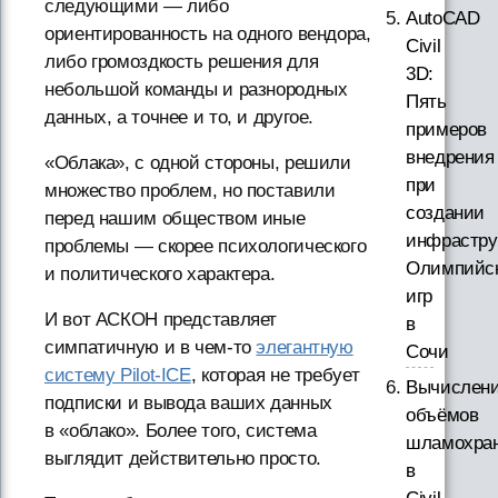
следующими — либо
AutoCAD
ориентированность на одного вендора,
Civil
либо громоздкость решения для
3D:
небольшой команды и разнородных
Пять
данных, а точнее и то, и другое.
примеров
внедрения
«Облака», с одной стороны, решили
при
множество проблем, но поставили
создании
перед нашим обществом иные
инфрастру
проблемы — скорее психологического
Олимпийс
и политического характера.
игр
И вот АСКОН представляет
в
симпатичную и в чем-то
элегантную
Сочи
систему Pilot-ICE
, которая не требует
Вычислен
подписки и вывода ваших данных
объёмов
в «облако». Более того, система
шламохра
выглядит действительно просто.
в