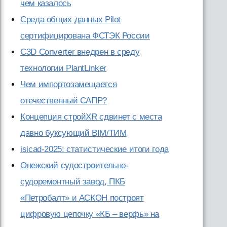
чем казалось
Cреда общих данных Pilot
сертифицирована ФСТЭК России
C3D Converter внедрен в среду
технологии PlantLinker
Чем импортозамещается
отечественный САПР?
Концепция стройXR сдвинет с места
давно буксующий BIM/ТИМ
isicad-2025: статистические итоги года
Онежский судостроительно-
судоремонтный завод, ПКБ
«Петробалт» и АСКОН построят
цифровую цепочку «КБ – верфь» на