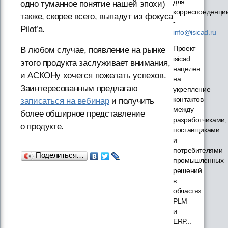
для
одно туманное понятие нашей эпохи)
корреспонденци
также, скорее всего, выпадут из фокуса
-
Pilot’a.
info@isicad.ru
Проект
В любом случае, появление на рынке
isicad
этого продукта заслуживает внимания,
нацелен
и АСКОНу хочется пожелать успехов.
на
Заинтересованным предлагаю
укрепление
контактов
записаться на вебинар
и получить
между
более обширное представление
разработчиками,
о продукте.
поставщиками
и
потребителями
Поделиться…
промышленных
решений
в
областях
PLM
и
ERP...