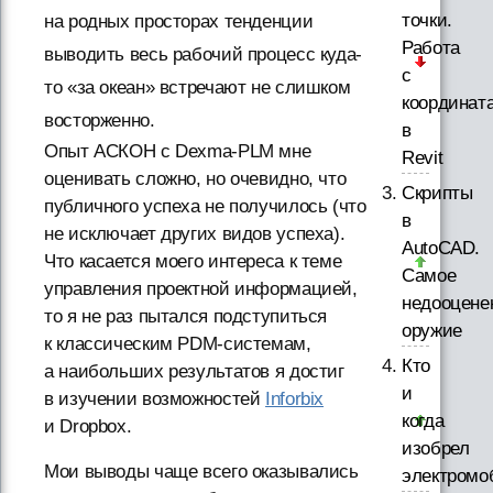
точки.
на родных просторах тенденции
Работа
выводить весь рабочий процесс куда-
с
то «за океан» встречают не слишком
координат
восторженно.
в
Опыт АСКОН с Dexma-PLM мне
Revit
оценивать сложно, но очевидно, что
Скрипты
публичного успеха не получилось (что
в
не исключает других видов успеха).
AutoCAD.
Что касается моего интереса к теме
Самое
управления проектной информацией,
недооцене
то я не раз пытался подступиться
оружие
к классическим PDM-системам,
Кто
а наибольших результатов я достиг
и
в изучении возможностей
Inforbix
когда
и Dropbox.
изобрел
Мои выводы чаще всего оказывались
электромо