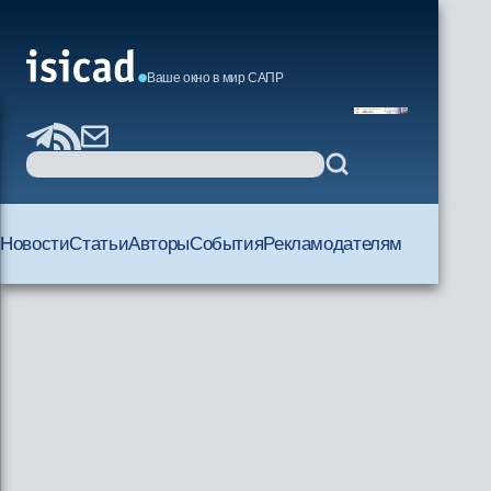
Ваше окно в мир САПР
Новости
Статьи
Авторы
События
Рекламодателям