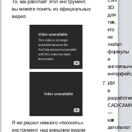
Civil
То, как работает этот инструмент,
3D:
вы можете понять из официальных
для
видео:
тех,
кто
не
любит
формулы
и
англоязыч
интерфей
ИИ
в
разработк
CAD/CAM/
—
как
Я же решил немного «погонять»
автопилот
инструмент, над внешним видом