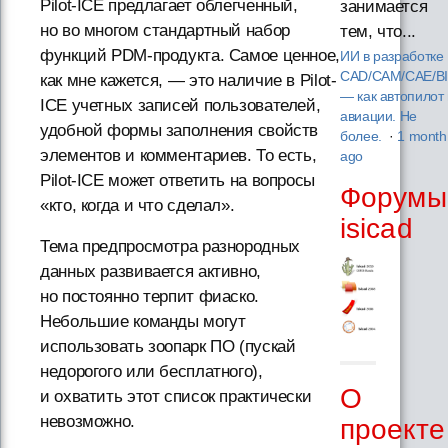
Pilot-ICE предлагает облегченный,
занимается
но во многом стандартный набор
тем, что...
функций PDM-продукта. Самое ценное,
ИИ в разработке
CAD/CAM/CAE/B
как мне кажется, — это наличие в Pilot-
— как автопилот 
ICE учетных записей пользователей,
авиации. Не
удобной формы заполнения свойств
более.
·
1 month
элементов и комментариев. То есть,
ago
Pilot-ICE может ответить на вопросы
Форумы
«кто, когда и что сделал».
isicad
Тема предпросмотра разнородных
данных развивается активно,
но постоянно терпит фиаско.
Небольшие команды могут
использовать зоопарк ПО (пускай
недорогого или бесплатного),
О
и охватить этот список практически
невозможно.
проекте