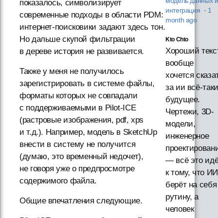
модель данных 
показалось, символизирует
интеграция
·
1
современные подходы в области PDM:
month ago
интернет-поисковики задают здесь тон.
Но дальше скупой фильтрации
Kto Chto
Хороший текст
в дереве история не развивается.
вообще
Также у меня не получилось
хочется сказа
зарегистрировать в системе файлы,
за ии всё-так
форматы которых не совпадали
будущее.
с поддерживаемыми в Pilot-ICE
Чертежи, 3D-
(растровые изображения, pdf, xps
модели,
и т.д.). Например, модель в SketchUp
инженерное
внести в систему не получится
проектирован
(думаю, это временный недочет),
— всё это ид
не говоря уже о предпросмотре
к тому, что ИИ
содержимого файла.
берёт на себя
рутину, а
Общие впечатления следующие.
человек