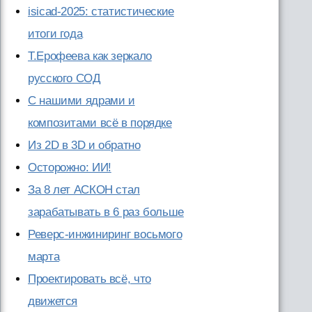
isicad-2025: статистические
итоги года
Т.Ерофеева как зеркало
русского СОД
С нашими ядрами и
композитами всё в порядке
Из 2D в 3D и обратно
Осторожно: ИИ!
За 8 лет АСКОН стал
зарабатывать в 6 раз больше
Реверс-инжиниринг восьмого
марта
Проектировать всё, что
движется