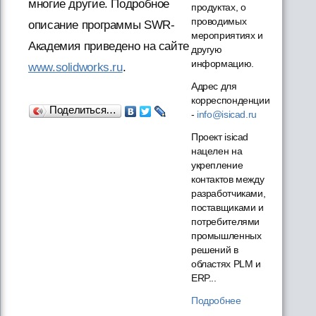
многие другие. Подробное
продуктах, о
проводимых
описание программы SWR-
мероприятиях и
Академия приведено на сайте
другую
информацию.
www.solidworks.ru
.
Адрес для
корреспонденции
Поделиться…
-
info@isicad.ru
Проект isicad
нацелен на
укрепление
контактов между
разработчиками,
поставщиками и
потребителями
промышленных
решений в
областях PLM и
ERP...
Подробнее