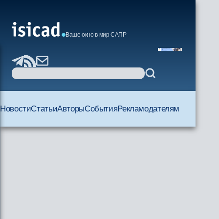
Ваше окно в мир САПР
Новости
Статьи
Авторы
События
Рекламодателям