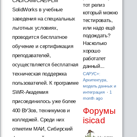
CAD/CAM/CAE/PLM
тот релиз
SolidWorks в учебные
который можно
заведения на специальных
тестировать,
или надо ещё
льготных условиях,
подождать?
проводится бесплатное
Насколько
обучение и сертификация
хорошо
преподавателей,
работатет
осуществляется бесплатная
данный...
техническая поддержка
САРУС+:
Архитектура,
пользователей. К программе
модель данных и
SWR-Академия
интеграция
·
1
month ago
присоединилось уже более
Форумы
400 ВУЗов, техникумов и
isicad
колледжей. Среди них
отметим МАИ, Сибирский