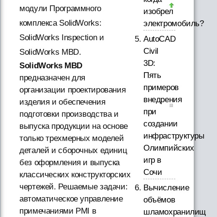
модули Программного
изобрел
комплекса SolidWorks:
электромобиль?
SolidWorks Inspection и
AutoCAD
Civil
SolidWorks MBD.
3D:
SolidWorks MBD
Пять
предназначен для
примеров
организации проектирования
внедрения
изделия и обеспечения
при
подготовки производства и
создании
выпуска продукции на основе
инфраструктуры
только трехмерных моделей
Олимпийских
деталей и сборочных единиц
игр в
без оформления и выпуска
Сочи
классических конструкторских
чертежей. Решаемые задачи:
Вычисление
автоматическое управление
объёмов
примечаниями PMI в
шламохранилищ