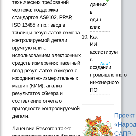
технических требований
данных
чертежа; поддержка
в
стандартов AS9102, PPAP,
один
ISO 13485 и пр.; ввод в
клик
таблицы результатов обмера
Как
контролируемой детали
ИИ
вручную или с
ассистирует
использованием электронных
в
средств измерения; пакетный
создании
ввод результатов обмеров с
промышленного
координатно-измерительных
инженерного
машин (КИМ); анализ
ПО
результатов обмера и
составление отчета о
пригодности контролируемой
Проект
детали.
«Народ
Лицензии Research также
САПР-