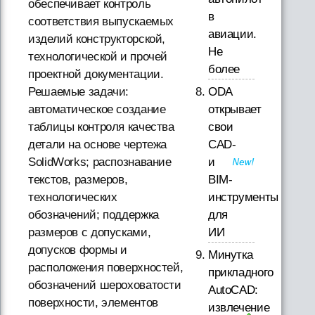
обеспечивает контроль
в
соответствия выпускаемых
авиации.
изделий конструкторской,
Не
технологической и прочей
более
проектной документации.
Решаемые задачи:
ODA
автоматическое создание
открывает
таблицы контроля качества
свои
детали на основе чертежа
CAD-
SolidWorks; распознавание
и
текстов, размеров,
BIM-
технологических
инструменты
обозначений; поддержка
для
размеров с допусками,
ИИ
допусков формы и
Минутка
расположения поверхностей,
прикладного
обозначений шероховатости
AutoCAD:
поверхности, элементов
извлечение