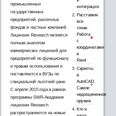
и
промышленных
интеграция
государственных
Расставим
предприятий, различных
все
фондов и частных компаний.
точки.
Работа
Лицензии Research является
с
полным аналогом
координатами
коммерческих лицензий для
в
предприятий по функционалу
Revit
и правам использования и
Скрипты
поставляются в ВУЗы по
в
AutoCAD.
специальной льготной цене.
Самое
С апреля 2015 года в рамках
недооцененное
программы SWR-Академия
оружие
лицензии Research
Кто и
распространяются на новые
когда