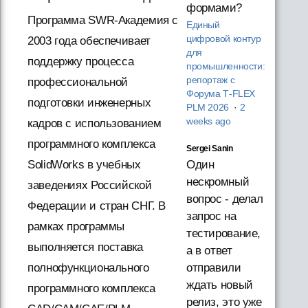
формами?
Программа SWR-Академия с
Единый
цифровой контур
2003 года обеспечивает
для
поддержку процесса
промышленности:
репортаж с
профессиональной
Форума T‑FLEX
подготовки инженерных
PLM 2026
·
2
weeks ago
кадров с использованием
программного комплекса
Sergei Sanin
Один
SolidWorks в учебных
нескромный
заведениях Российской
вопрос - делал
Федерации и стран СНГ. В
запрос на
рамках программы
тестирование,
выполняется поставка
а в ответ
отправили
полнофункционального
ждать новый
программного комплекса
релиз, это уже