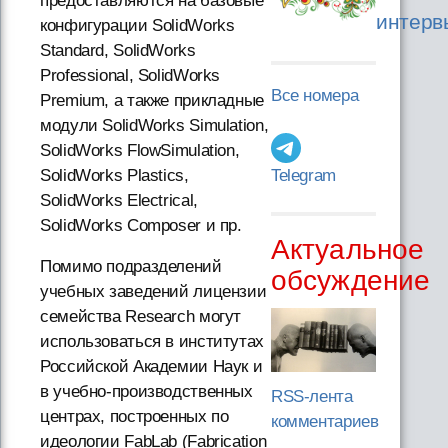
предоставляются на базовые
интерв
конфигурации SolidWorks
Standard, SolidWorks
Professional, SolidWorks
Все номера
Premium, а также прикладные
модули SolidWorks Simulation,
SolidWorks FlowSimulation,
SolidWorks Plastics,
Telegram
SolidWorks Electrical,
SolidWorks Composer и пр.
Актуальное
Помимо подразделений
обсуждение
учебных заведений лицензии
семейства Research могут
использоваться в институтах
Российской Академии Наук и
в учебно-производственных
RSS-лента
центрах, построенных по
комментариев
идеологии FabLab (Fabrication