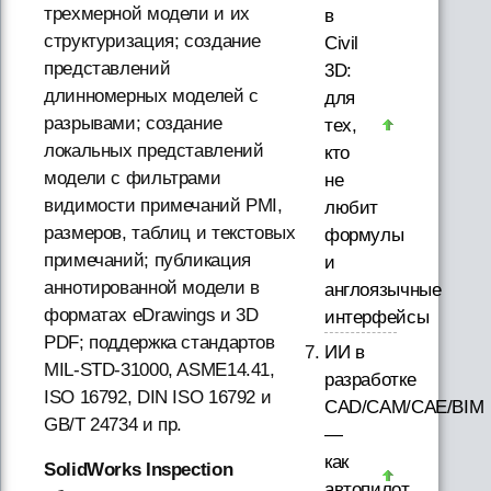
трехмерной модели и их
в
структуризация; создание
Civil
представлений
3D:
длинномерных моделей с
для
разрывами; создание
тех,
локальных представлений
кто
модели с фильтрами
не
видимости примечаний PMI,
любит
размеров, таблиц и текстовых
формулы
примечаний; публикация
и
аннотированной модели в
англоязычные
форматах eDrawings и 3D
интерфейсы
PDF; поддержка стандартов
ИИ в
MIL-STD-31000, ASME14.41,
разработке
ISO 16792, DIN ISO 16792 и
CAD/CAM/CAE/BIM
GB/T 24734 и пр.
—
как
SolidWorks Inspection
автопилот