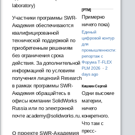
laboratory)
[PTM]
Примерно
Участники программы SWR-
ничего пока)
Академия обеспечиваются
Единый
квалифицированной
цифровой контур
технической поддержкой по
для
приобретенным решениям
промышленности:
без ограничения срока
репортаж с
Форума T‑FLEX
действия. За дополнительной
PLM 2026
·
2
информацией по условиям
days ago
получения лицензий Research
в рамках программы SWR-
Кишкин Сергей
Одни высокие
Академия обращайтесь в
материи,
офисы компании SolidWorks
ничего
Russia или по электронной
конкретного.
почте academy@solidworks.ru.
Что там с
пресс-
О проекте SWR-Академия