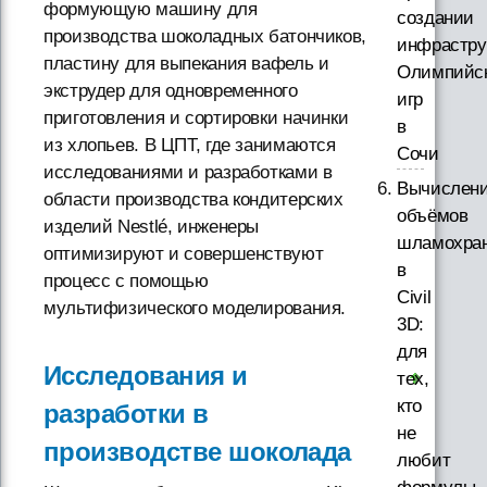
формующую машину для
создании
производства шоколадных батончиков,
инфрастру
пластину для выпекания вафель и
Олимпийс
экструдер для одновременного
игр
приготовления и сортировки начинки
в
из хлопьев. В ЦПТ, где занимаются
Сочи
исследованиями и разработками в
Вычислен
области производства кондитерских
объёмов
изделий Nestlé, инженеры
шламохра
оптимизируют и совершенствуют
в
процесс с помощью
Civil
мультифизического моделирования.
3D:
для
Исследования и
тех,
кто
разработки в
не
производстве шоколада
любит