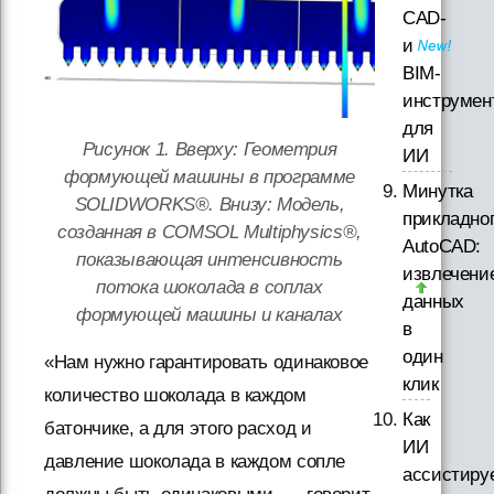
CAD-
и
BIM-
инструмен
для
Рисунок 1. Вверху: Геометрия
ИИ
формующей машины в программе
Минутка
SOLIDWORKS®. Внизу: Модель,
прикладно
созданная в COMSOL Multiphysics®,
AutoCAD:
показывающая интенсивность
извлечени
потока шоколада в соплах
данных
формующей машины и каналах
в
один
«Нам нужно гарантировать одинаковое
клик
количество шоколада в каждом
Как
батончике, а для этого расход и
ИИ
давление шоколада в каждом сопле
ассистиру