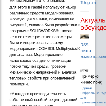
минимальными отклонениями.
Telegram
Для этого в Nestlé используют набор
различных средств моделирования.
Актуаль
Формующая машина, показанная на
рисунке 1, сначала была разработана в
обсужд
программе SOLIDWORKS® , после
чего ее геометрические параметры
были импортированы в среду
RSS-
моделирования COMSOL Multiphysics®
лента
для анализа. Моделирование
комментариев
использовалось для оптимизации
потока текучей среды, проверки
[PTM]
механических напряжений и анализа
Примерно
тепловых свойств при определенной
ничего пока)
геометрии.
Единый
цифровой конту
«У каждого производителя есть
для
собственный особый рецепт, дающий
промышленности
шоколад с уникальными