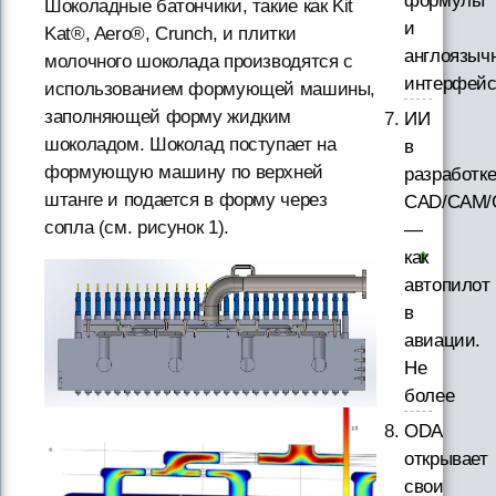
формулы
Шоколадные батончики, такие как Kit
и
Kat®, Aero®, Crunch, и плитки
англоязыч
молочного шоколада производятся с
интерфей
использованием формующей машины,
заполняющей форму жидким
ИИ
шоколадом. Шоколад поступает на
в
формующую машину по верхней
разработк
штанге и подается в форму через
CAD/CAM/
сопла (см. рисунок 1).
—
как
автопилот
в
авиации.
Не
более
ODA
открывает
свои