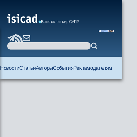
Ваше окно в мир САПР
Новости
Статьи
Авторы
События
Рекламодателям