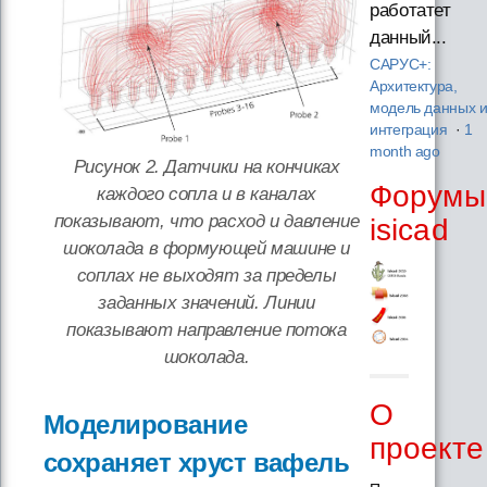
работатет
данный...
САРУС+:
Архитектура,
модель данных 
интеграция
·
1
month ago
Рисунок 2. Датчики на кончиках
Форумы
каждого сопла и в каналах
показывают, что расход и давление
isicad
шоколада в формующей машине и
соплах не выходят за пределы
заданных значений. Линии
показывают направление потока
шоколада.
О
Моделирование
проекте
сохраняет хруст вафель