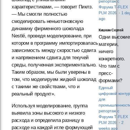
репортаж с
характеристиками, — говорит Пиклз.
Форума T‑FLEX
PLM 2026
·
1 da
— Мы смогли полностью
ago
смоделировать неньютоновскую
динамику фирменного шоколада
Кишкин Сергей
Nestlé, проведя моделирование, при
Одни высокие
котором в программу импортировалась
материи,
зависимость между скоростью сдвига
ничего
и напряжением сдвига для текучей
конкретного.
среды, полученная экспериментально.
Что там с
Таким образом, мы были уверены в
пресс-
том, что моделируем жидкий шоколад
формами?
с такими же свойствами, что и
Единый
реальный продукт».
цифровой конту
для
Используя моделирование, группа
промышленности
репортаж с
выявила зоны высокого и низкого
Форума T‑FLEX
расхода и определила разницу в
PLM 2026
·
2
расходе на каждой игле формующей
weeks ago