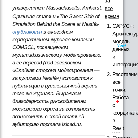
за
университет Massachusetts, Amherst.
все
время
Оригинал статьи «The Sweet Side of
Simulation Behind the Scene at Nestlé»
САРУС+:
опубликован
в ежегодном
Архитектур
корпоративном журнале компании
модель
COMSOL, посвященном
данных
мультифизическому моделированию,
и
а её перевод (под заголовком
интеграци
«Сладкая сторона моделирования —
Расставим
за кулисами Nestlé») готовится к
все
публикации в русскоязычной версии
точки.
того же журнала. Выражаем
Работа
благодарность руководителям
с
московского офиса за готовность
координат
познакомить с этой статьёй
в
аудиторию портала isicad.ru.
Revit