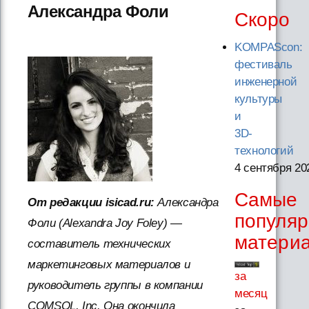
Александра Фоли
Скоро
KOMPAScon:
фестиваль
инженерной
культуры
и
3D-
технологий
4 сентября 20
Самые
От редакции isicad.ru:
Александра
популя
Фоли (Alexandra Joy Foley) —
матери
составитель технических
маркетинговых материалов и
за
руководитель группы в компании
месяц
COMSOL, Inc. Она окончила