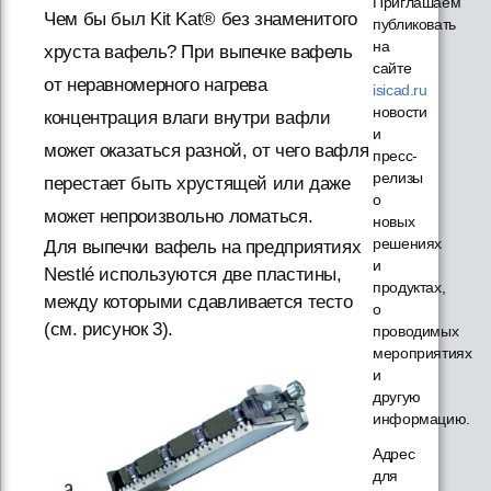
Приглашаем
Чем бы был Kit Kat® без знаменитого
публиковать
на
хруста вафель? При выпечке вафель
сайте
от неравномерного нагрева
isicad.ru
новости
концентрация влаги внутри вафли
и
может оказаться разной, от чего вафля
пресс-
релизы
перестает быть хрустящей или даже
о
может непроизвольно ломаться.
новых
решениях
Для выпечки вафель на предприятиях
и
Nestlé используются две пластины,
продуктах,
между которыми сдавливается тесто
о
(см. рисунок 3).
проводимых
мероприятиях
и
другую
информацию.
Адрес
для