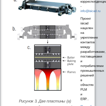
корреспонденци
-
info@isicad.ru
Проект
isicad
нацелен
на
укрепление
контактов
между
разработчиками,
поставщиками
и
потребителями
промышленных
решений
в
областях
PLM
и
ERP...
Рисунок 3. Две пластины (a)