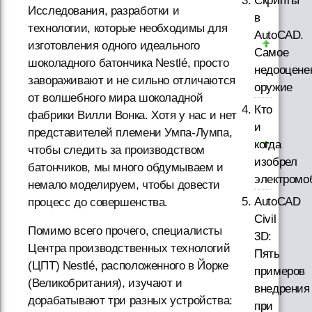
Скрипты
Исследования, разработки и
в
технологии, которые необходимы для
AutoCAD.
изготовления одного идеального
Самое
шоколадного батончика Nestlé, просто
недооцене
завораживают и не сильно отличаются
оружие
от волшебного мира шоколадной
Кто
фабрики Вилли Вонка. Хотя у нас и нет
и
представителей племени Умпа-Лумпа,
когда
чтобы следить за производством
изобрел
батончиков, мы много обдумываем и
электромо
немало моделируем, чтобы довести
AutoCAD
процесс до совершенства.
Civil
Помимо всего прочего, специалисты
3D:
Центра производственных технологий
Пять
(ЦПТ) Nestlé, расположенного в Йорке
примеров
(Великобритания), изучают и
внедрения
дорабатывают три разных устройства:
при