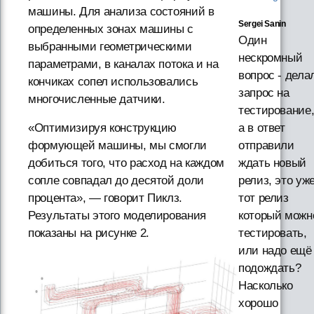
машины. Для анализа состояний в
Sergei Sanin
определенных зонах машины с
Один
выбранными геометрическими
нескромный
параметрами, в каналах потока и на
вопрос - дела
кончиках сопел использовались
запрос на
многочисленные датчики.
тестирование
«Оптимизируя конструкцию
а в ответ
формующей машины, мы смогли
отправили
добиться того, что расход на каждом
ждать новый
сопле совпадал до десятой доли
релиз, это уж
процента», — говорит Пиклз.
тот релиз
Результаты этого моделирования
который можн
показаны на рисунке 2.
тестировать,
или надо ещё
подождать?
Насколько
хорошо