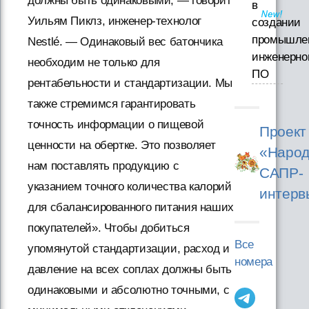
должны быть одинаковыми, — говорит
в
Уильям Пиклз, инженер-технолог
создании
промышле
Nestlé. — Одинаковый вес батончика
инженерно
необходим не только для
ПО
рентабельности и стандартизации. Мы
также стремимся гарантировать
точность информации о пищевой
Проект
ценности на обертке. Это позволяет
«Народ
нам поставлять продукцию с
САПР-
указанием точного количества калорий
интерв
для сбалансированного питания наших
покупателей». Чтобы добиться
Все
упомянутой стандартизации, расход и
номера
давление на всех соплах должны быть
одинаковыми и абсолютно точными, с