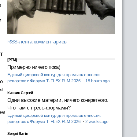
е
м
RSS-лента комментариев
т
[PTM]
Примерно ничего пока)
Единый цифровой контур для промышленности:
репортаж с Форума T‑FLEX PLM 2026
·
18 hours ago
ло
ты
Кишкин Сергей
Одни высокие материи, ничего конкретного.
Что там с пресс-формами?
не
Единый цифровой контур для промышленности:
репортаж с Форума T‑FLEX PLM 2026
·
2 weeks ago
Sergei Sanin