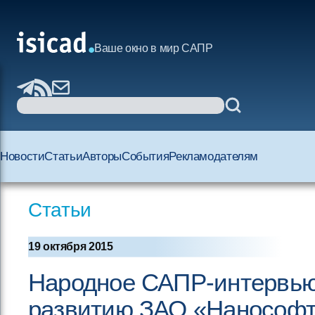
Ваше окно в мир САПР
Новости
Статьи
Авторы
События
Рекламодателям
Статьи
19 октября 2015
Народное САПР-интервью:
развитию ЗАО «Нанософт»