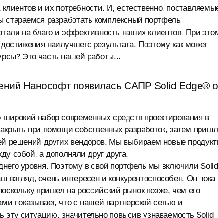
а клиентов и их потребности. И, естественно, поставляемы
ы стараемся разработать комплексный портфель
ботали на благо и эффективность наших клиентов. При это
достижения наилучшего результата. Поэтому как может
рсы? Это часть нашей работы...
ений Нанософт появилась САПР Solid Edge® о
 широкий набор современных средств проектирования в
закрыть при помощи собственных разработок, затем приш
ией решений других вендоров. Мы выбираем новые продук
ду собой, а дополняли друг друга.
него уровня. Поэтому в свой портфель мы включили Solid
аш взгляд, очень интересен и конкурентоспособен. Он пока 
поскольку пришел на российский рынок позже, чем его
ами показывает, что с нашей партнерской сетью и
эту ситуацию, значительно повысив узнаваемость Solid