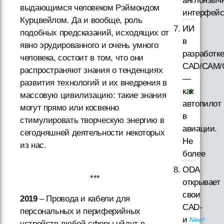
англоязыч
выдающимся человеком Рэймондом
интерфей
Курцвейлом. Да и вообще, роль
ИИ
подобных предсказаний, исходящих от
в
явно эрудированного и очень умного
разработк
человека, состоит в том, что они
CAD/CAM/
распространяют знания о тенденциях
—
развития технологий и их внедрения в
как
массовую цивилизацию: такие знания
автопилот
могут прямо или косвенно
в
стимулировать творческую энергию в
авиации.
сегодняшней деятельности некоторых
Не
из нас.
более
ODA
***
открывает
свои
2019
– Провода и кабели для
CAD-
персональных и периферийных
и
устройств любой сферы уйдут в