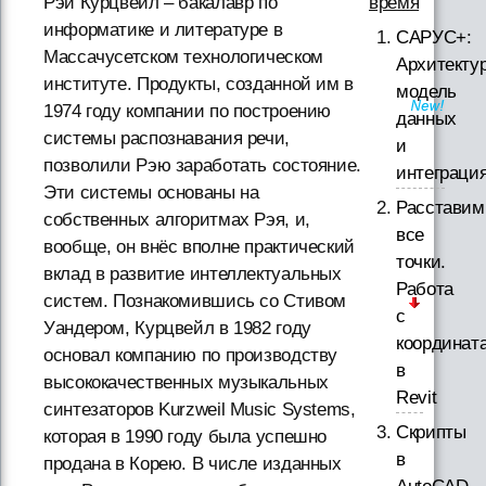
время
Рэй Курцвейл – бакалавр по
информатике и литературе в
САРУС+:
Массачусетском технологическом
Архитектур
институте. Продукты, созданной им в
модель
1974 году компании по построению
данных
системы распознавания речи,
и
позволили Рэю заработать состояние.
интеграци
Эти системы основаны на
Расставим
собственных алгоритмах Рэя, и,
все
вообще, он внёс вполне практический
точки.
вклад в развитие интеллектуальных
Работа
систем. Познакомившись со Стивом
с
Уандером, Курцвейл в 1982 году
координат
основал компанию по производству
в
высококачественных музыкальных
Revit
синтезаторов Kurzweil Music Systems,
Скрипты
которая в 1990 году была успешно
в
продана в Корею. В числе изданных