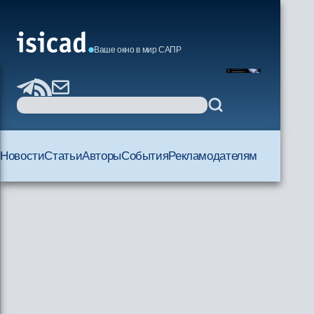
Ваше окно в мир САПР
Новости
Статьи
Авторы
События
Рекламодателям