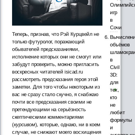
Олимпийс
игр
в
Сочи
Теперь, признав, что Рэй Курцвейл не
Вычислен
только футуролог, поражающий
объёмов
обывателей предсказаниями,
шламохра
исполнение которых они не смогут или
в
забудут проверить, можно пригласить
Civil
воскресных читателей isicad.ru
3D:
рассмотреть предсказания героя этой
для
заметки. Для того чтобы некоторым из
тех,
вас не сразу стало скучно, я снабжаю
кто
почти все предсказания своими не
не
претендующими на серьёзность
любит
скептическими комментариями
формулы
(
курсивом
), которые, однако, ни в коем
и
случае, не снижают моего восхищения