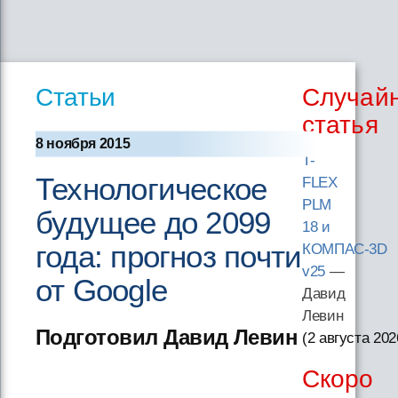
Статьи
Случай
статья
8 ноября 2015
T-
Технологическое
FLEX
PLM
будущее до 2099
18 и
года: прогноз почти
КОМПАС-3D
v25
—
от Google
Давид
Левин
Подготовил Давид Левин
(2 августа 202
Скоро