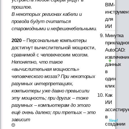
BIM-
прошлое.
инструмен
В некоторых регионах кабели и
для
провода будут считаться
ИИ
старомодными и нефешенебельными.
Минутка
2020
– Персональные компьютеры
прикладно
достигнут вычислительной мощности,
AutoCAD:
сравнимой с человеческим мозгом.
извлечени
Непонятно, что такое
данных
«вычислительная мощность»
в
человеческого мозга? При некоторых
один
разумных интерпретациях,
клик
компьютеры уже давно превысили
Как
эту мощность; при других – тоже
ИИ
разумных – компьютерам до этого
ассистиру
ещё очень далеко; при третьих – это
в
зависит
создании