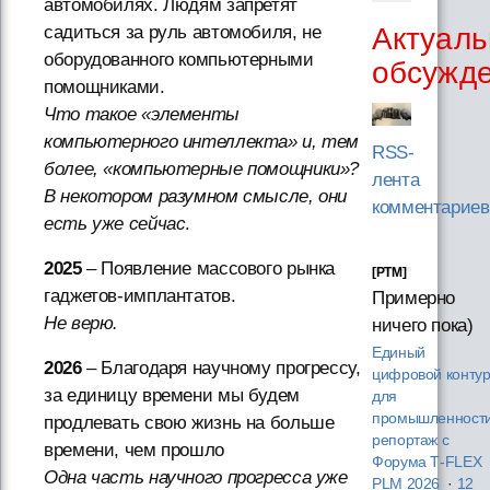
автомобилях. Людям запретят
Актуаль
садиться за руль автомобиля, не
оборудованного компьютерными
обсужд
помощниками.
Что такое «элементы
компьютерного интеллекта» и, тем
RSS-
более, «компьютерные помощники»?
лента
В некотором разумном смысле, они
комментариев
есть уже сейчас
.
2025
– Появление массового рынка
[PTM]
гаджетов-имплантатов.
Примерно
Не верю.
ничего пока)
Единый
2026
– Благодаря научному прогрессу,
цифровой конту
за единицу времени мы будем
для
промышленности
продлевать свою жизнь на больше
репортаж с
времени, чем прошло
Форума T‑FLEX
Одна часть научного прогресса уже
PLM 2026
·
12