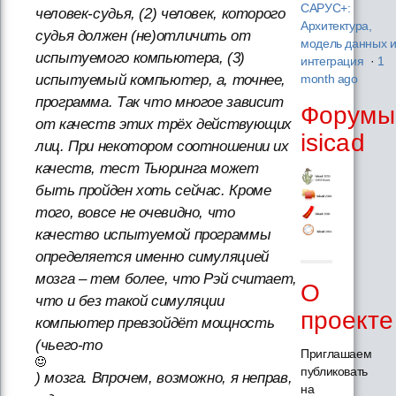
САРУС+:
человек-судья, (2) человек, которого
Архитектура,
судья должен (не)отличить от
модель данных 
испытуемого компьютера, (3)
интеграция
·
1
испытуемый компьютер, а, точнее,
month ago
программа. Так что многое зависит
Форумы
от качеств этих трёх действующих
isicad
лиц. При некотором соотношении их
качеств, тест Тьюринга может
быть пройден хоть сейчас. Кроме
того, вовсе не очевидно, что
качество испытуемой программы
определяется именно симуляцией
мозга – тем более, что Рэй считает,
О
что и без такой симуляции
проекте
компьютер превзойдёт мощность
(чьего-то
Приглашаем
публиковать
) мозга. Впрочем, возможно, я неправ,
на