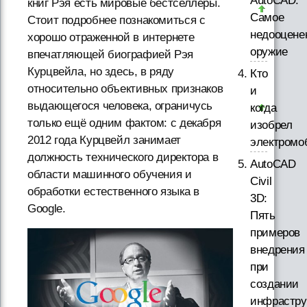
AutoCAD.
книг Рэя есть мировые бестселлеры.
Самое
Стоит подробнее познакомиться с
недооцене
хорошо отраженной в интернете
оружие
впечатляющей биографией Рэя
Курцвейла, но здесь, в ряду
Кто
относительно объективных признаков
и
выдающегося человека, ограничусь
когда
только ещё одним фактом: с декабря
изобрел
2012 года Курцвейл занимает
электромо
должность технического директора в
AutoCAD
области машинного обучения и
Civil
обработки естественного языка в
3D:
Google.
Пять
примеров
внедрения
при
создании
инфрастру