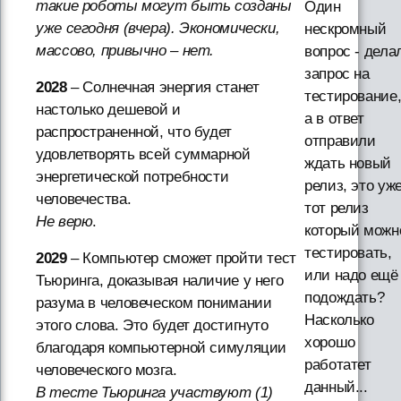
такие роботы могут быть созданы
Один
уже сегодня (вчера). Экономически,
нескромный
массово, привычно – нет.
вопрос - дела
запрос на
2028
– Солнечная энергия станет
тестирование
настолько дешевой и
а в ответ
распространенной, что будет
отправили
удовлетворять всей суммарной
ждать новый
энергетической потребности
релиз, это уж
человечества.
тот релиз
Не верю
.
который можн
тестировать,
2029
– Компьютер сможет пройти тест
или надо ещё
Тьюринга, доказывая наличие у него
подождать?
разума в человеческом понимании
Насколько
этого слова. Это будет достигнуто
хорошо
благодаря компьютерной симуляции
работатет
человеческого мозга.
данный...
В тесте Тьюринга участвуют (1)