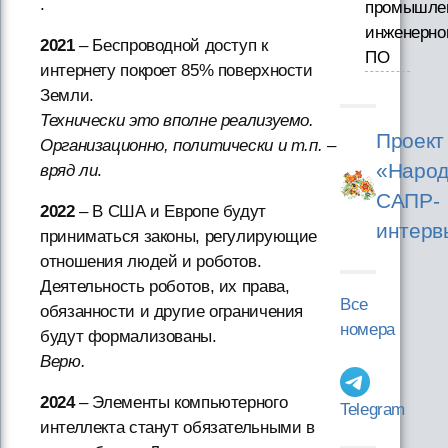
.
промышле
инженерно
2021
– Беспроводной доступ к
ПО
интернету покроет 85% поверхности
Земли.
Технически это вполне реализуемо.
Проект
Организационно, политически и т.п. –
«Народ
вряд ли
.
САПР-
2022
– В США и Европе будут
интерв
приниматься законы, регулирующие
отношения людей и роботов.
Деятельность роботов, их права,
Все
обязанности и другие ограничения
номера
будут формализованы.
Верю.
2024
– Элементы компьютерного
Telegram
интеллекта станут обязательными в