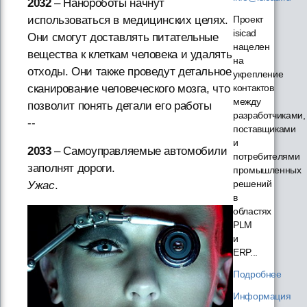
2032
– Нанороботы начнут
использоваться в медицинских целях.
Проект
isicad
Они смогут доставлять питательные
нацелен
вещества к клеткам человека и удалять
на
отходы. Они также проведут детальное
укрепление
сканирование человеческого мозга, что
контактов
между
позволит понять детали его работы
разработчиками,
--
поставщиками
и
2033
– Самоуправляемые автомобили
потребителями
заполнят дороги.
промышленных
решений
Ужас
.
в
областях
PLM
и
ERP...
Подробнее
Информация