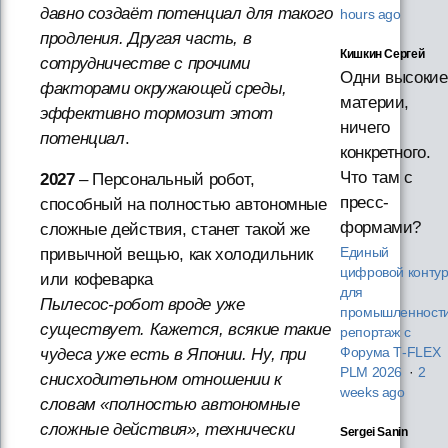
давно создаёт потенциал для такого
hours ago
продления. Другая часть, в
Кишкин Сергей
сотрудничестве с прочими
Одни высокие
факторами окружающей среды,
материи,
эффективно тормозит этот
ничего
потенциал
.
конкретного.
Что там с
2027
– Персональный робот,
пресс-
способный на полностью автономные
формами?
сложные действия, станет такой же
привычной вещью, как холодильник
Единый
цифровой конту
или кофеварка
для
Пылесос-робот вроде уже
промышленности
существует. Кажется, всякие такие
репортаж с
чудеса уже есть в Японии. Ну, при
Форума T‑FLEX
PLM 2026
·
2
снисходительном отношении к
weeks ago
словам «полностью автономные
сложные действия», технически
Sergei Sanin