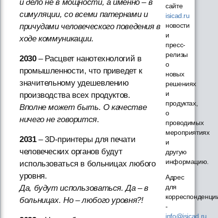
и дело не в мощности, а именно – в
сайте
симуляции, со всеми патернами и
isicad.ru
новости
причудами человеческого поведения в
и
ходе коммуникации.
пресс-
релизы
2030
– Расцвет нанотехнологий в
о
промышленности, что приведет к
новых
значительному удешевлению
решениях
и
производства всех продуктов.
продуктах,
Вполне может быть. О качестве
о
ничего не говорится
.
проводимых
мероприятиях
2031
– 3D-принтеры для печати
и
человеческих органов будут
другую
информацию.
использоваться в больницах любого
уровня.
Адрес
для
Да, будут использоваться. Да – в
корреспонденци
больницах. Но – любого уровня?!
-
info@isicad.ru