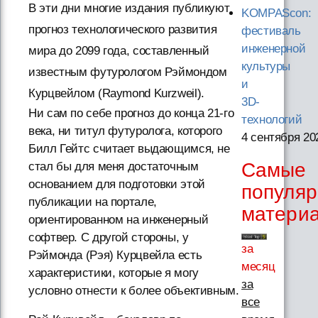
В эти дни многие издания публикуют
KOMPAScon:
прогноз технологического развития
фестиваль
инженерной
мира до 2099 года, составленный
культуры
известным футурологом Рэймондом
и
Курцвейлом (Raymond Kurzweil).
3D-
Ни сам по себе прогноз до конца 21-го
технологий
века, ни титул футуролога, которого
4 сентября 20
Билл Гейтс считает выдающимся, не
Самые
стал бы для меня достаточным
основанием для подготовки этой
популя
публикации на портале,
матери
ориентированном на инженерный
софтвер. С другой стороны, у
за
Рэймонда (Рэя) Курцвейла есть
месяц
характеристики, которые я могу
за
условно отнести к более объективным.
все