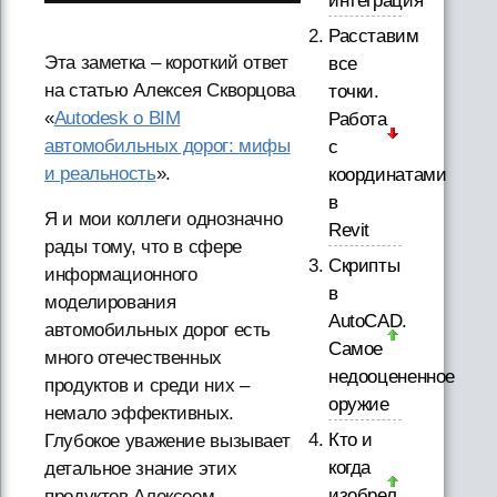
интеграция
Расставим
Эта заметка – короткий ответ
все
на статью Алексея Скворцова
точки.
«
Autodesk о BIM
Работа
автомобильных дорог: мифы
с
и реальность
».
координатами
в
Я и мои коллеги однозначно
Revit
рады тому, что в сфере
Скрипты
информационного
в
моделирования
AutoCAD.
автомобильных дорог есть
Самое
много отечественных
недооцененное
продуктов и среди них –
оружие
немало эффективных.
Кто и
Глубокое уважение вызывает
когда
детальное знание этих
изобрел
продуктов Алексеем