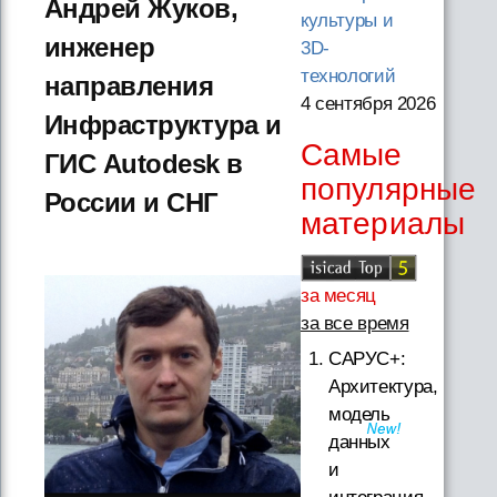
Андрей Жуков,
культуры и
инженер
3D-
технологий
направления
4 сентября 2026
Инфраструктура и
Самые
ГИС Autodesk в
популярные
России и СНГ
материалы
за месяц
за все время
САРУС+:
Архитектура,
модель
данных
и