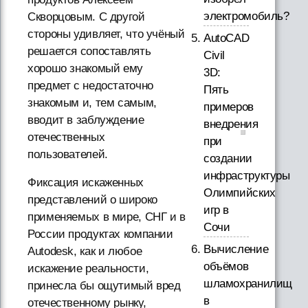
электромобиль?
Скворцовым. С другой
стороны удивляет, что учёный
AutoCAD
решается сопоставлять
Civil
хорошо знакомый ему
3D:
предмет с недостаточно
Пять
знакомым и, тем самым,
примеров
вводит в заблуждение
внедрения
отечественных
при
пользователей.
создании
инфраструктуры
Фиксация искаженных
Олимпийских
представлений о широко
игр в
применяемых в мире, СНГ и в
Сочи
России продуктах компании
Вычисление
Autodesk, как и любое
объёмов
искажение реальности,
шламохранилищ
принесла бы ощутимый вред
в
отечественному рынку,