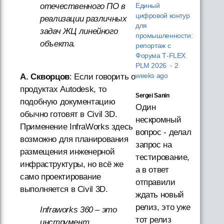
отечественного ПО в
Единый
цифровой контур
реализации различных
для
задач ЖЦ линейного
промышленности:
объекта.
репортаж с
Форума T‑FLEX
PLM 2026
·
2
weeks ago
А. Скворцов
: Если говорить о
продуктах Autodesk, то
Sergei Sanin
подобную документацию
Один
обычно готовят в Civil 3D.
нескромный
Применение InfraWorks здесь
вопрос - делал
возможно для планирования
запрос на
размещения инженерной
тестирование,
инфраструктуры, но всё же
а в ответ
само проектирование
отправили
выполняется в Civil 3D.
ждать новый
релиз, это уже
Infraworks 360 – это
тот релиз
инструмент