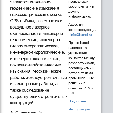
проводимых
являются инженерно-
мероприятиях и
геодезические изыскания
другую
(тахеометрическая съёмка,
информацию.
GPS-съёмка, наземное или
Адрес для
воздушное лазерное
корреспонденции
сканирование) и инженерно-
-
info@isicad.ru
геологические, инженерно-
Проект isicad
гидрометеорологические,
нацелен на
инженерно-гидрологические,
укрепление
контактов между
инженерно-экологические,
разработчиками,
почвенно-геоботанические
поставщиками и
изыскания, геофизические
потребителями
работы, землеустроительные
промышленных
решений в
и кадастровые работы, а
областях PLM и
также обследование
ERP...
существующих строительных
Подробнее
конструкций.
Информация