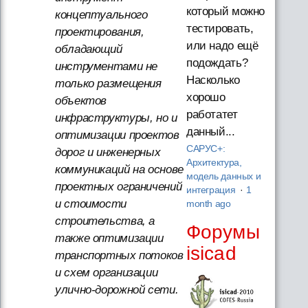
который можно
концептуального
тестировать,
проектирования,
или надо ещё
обладающий
подождать?
инструментами не
Насколько
только размещения
хорошо
объектов
работатет
инфраструктуры, но и
данный...
оптимизации проектов
САРУС+:
дорог и инженерных
Архитектура,
коммуникаций на основе
модель данных и
проектных ограничений
интеграция
·
1
и стоимости
month ago
строительства, а
Форумы
также оптимизации
isicad
транспортных потоков
и схем организации
улично-дорожной сети.