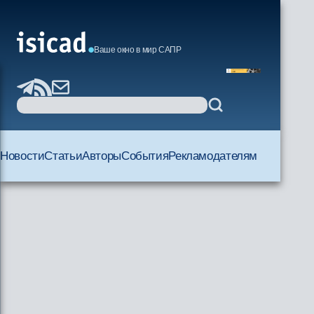
Ваше окно в мир САПР
Новости
Статьи
Авторы
События
Рекламодателям