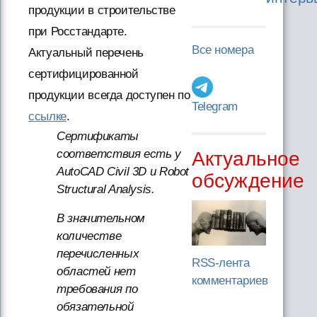
продукции в строительстве
при Росстандарте.
Все номера
Актуальный перечень
сертифицированной
продукции всегда доступен по
Telegram
ссылке
.
Сертификаты
соответствия есть у
Актуальное
AutoCAD Civil 3D и Robot
обсуждение
Structural Analysis.
В значительном
количестве
перечисленных
RSS-лента
областей нет
комментариев
требования по
обязательной