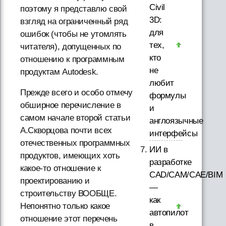
Civil
поэтому я представлю свой
3D:
взгляд на ограниченный ряд
для
ошибок (чтобы не утомлять
тех,
читателя), допущенных по
кто
отношению к программным
не
продуктам Autodesk.
любит
Прежде всего и особо отмечу
формулы
обширное перечисление в
и
самом начале второй статьи
англоязычные
А.Скворцова почти всех
интерфейсы
отечественных программных
ИИ в
продуктов, имеющих хоть
разработке
какое-то отношение к
CAD/CAM/CAE/BIM
проектированию и
—
строительству ВООБЩЕ.
как
Непонятно только какое
автопилот
отношение этот перечень
в