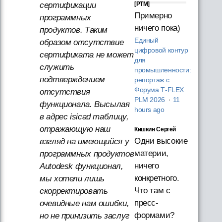
[PTM]
сертификации
Примерно
программных
ничего пока)
продуктов. Таким
Единый
образом отсутствие
цифровой контур
сертификата не может
для
служить
промышленности:
подтверждением
репортаж с
Форума T‑FLEX
отсутствия
PLM 2026
·
11
функционала. Высылая
hours ago
в адрес isicad таблицу,
отражающую наш
Кишкин Сергей
Одни высокие
взгляд на имеющийся у
материи,
программных продуктов
ничего
Autodesk функционал,
конкретного.
мы хотели лишь
Что там с
скорректировать
пресс-
очевидные нам ошибки,
формами?
но не принизить заслуг