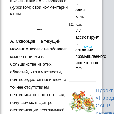
высказывания А.Скворцова и
в
(курсивом) свои комментарии
один
к ним.
клик
Как
***
ИИ
ассистирует
А. Скворцов
: На текущий
в
момент Autodesk не обладает
создании
промышленного
компетенциями в
инженерного
большинстве из этих
ПО
областей, что в частности,
подтверждается наличием, а
точнее отсутствием
Проект
сертификатов соответствия,
«Народ
получаемых в Центре
САПР-
сертификации программной
интерв