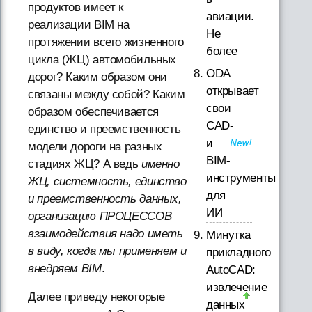
продуктов имеет к
авиации.
реализации BIM на
Не
протяжении всего жизненного
более
цикла (ЖЦ) автомобильных
ODA
дорог? Каким образом они
открывает
связаны между собой? Каким
свои
образом обеспечивается
CAD-
единство и преемственность
и
модели дороги на разных
BIM-
стадиях ЖЦ? А ведь
именно
инструменты
ЖЦ, системность, единство
для
и преемственность данных,
ИИ
организацию ПРОЦЕССОВ
взаимодействия надо иметь
Минутка
в виду, когда мы применяем и
прикладного
внедряем BIM
.
AutoCAD:
извлечение
Далее приведу некоторые
данных