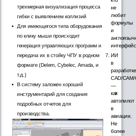
кто
трехмерная визуализация процесса
не
любит
гибки с выявлением коллизий
формулы
Для имеющегося типа оборудования
и
по клику мыши происходит
англоязыч
интерфей
генерация управляющих программ и
ИИ
передача их в стойку ЧПУ в родном
в
формате (Delem, Cybelec, Amada, и
разработк
т.д.)
CAD/CAM/
В систему заложен хороший
—
как
инструментарий для создания
автопилот
подробных отчетов для
в
производства.
авиации.
Не
более