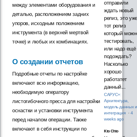
отправили
между элементами оборудования и
ждать новый
деталью, расположением задних
релиз, это уж
упоров, исходным положением
тот релиз
инструмента (в верхней мертвой
который можн
тестировать,
точке) и любых их комбинациях.
или надо ещё
подождать?
О создании отчетов
Насколько
хорошо
Подробные отчеты по настройке
работатет
включают всю информацию,
данный...
необходимую оператору
САРУС+:
листогибочного пресса для настройки
Архитектура,
модель данных 
оснастки и установки инструмента
интеграция
·
4
перед началом операции. Также
weeks ago
включают в себя инструкции по
Kto Chto