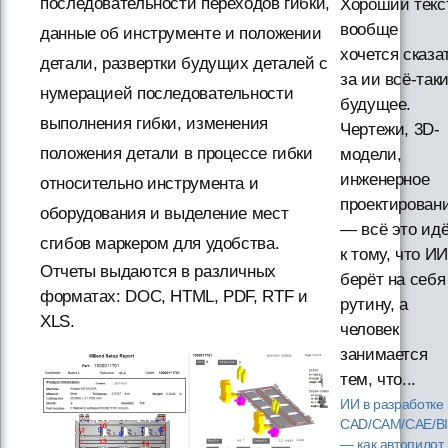
последовательности переходов гибки,
Хороший текст
вообще
данные об инструменте и положении
хочется сказа
детали, развертки будущих деталей с
за ии всё-так
нумерацией последовательности
будущее.
выполнения гибки, изменения
Чертежи, 3D-
положения детали в процессе гибки
модели,
инженерное
относительно инструмента и
проектирован
оборудования и выделение мест
— всё это ид
сгибов маркером для удобства.
к тому, что ИИ
Отчеты выдаются в различных
берёт на себя
форматах: DOC, HTML, PDF, RTF и
рутину, а
XLS.
человек
занимается
тем, что...
ИИ в разработке
CAD/CAM/CAE/B
— как автопилот 