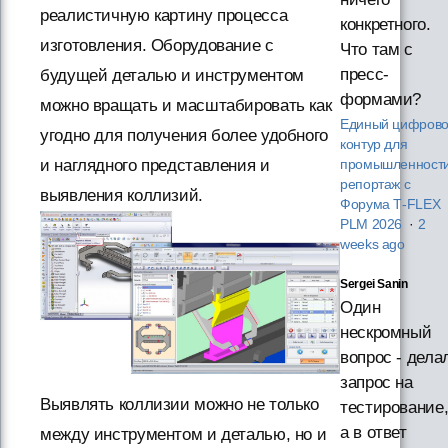
реалистичную картину процесса
конкретного.
изготовления. Оборудование с
Что там с
пресс-
будущей деталью и инструментом
формами?
можно вращать и масштабировать как
Единый цифров
угодно для получения более удобного
контур для
и наглядного представления и
промышленности
репортаж с
выявления коллизий.
Форума T‑FLEX
PLM 2026
·
2
weeks ago
Sergei Sanin
Один
нескромный
вопрос - дела
запрос на
Выявлять коллизии можно не только
тестирование
а в ответ
между инструментом и деталью, но и