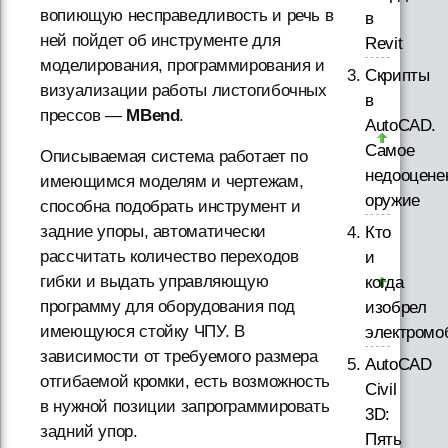
вопиющую несправедливость и речь в
в
ней пойдет об инструменте для
Revit
моделирования, программирования и
Скрипты
визуализации работы листогибочных
в
прессов —
MBend
.
AutoCAD.
Самое
Описываемая система работает по
недооцене
имеющимся моделям и чертежам,
оружие
способна подобрать инструмент и
задние упоры, автоматически
Кто
рассчитать количество переходов
и
гибки и выдать управляющую
когда
программу для оборудования под
изобрел
имеющуюся стойку ЧПУ. В
электромо
зависимости от требуемого размера
AutoCAD
отгибаемой кромки, есть возможность
Civil
в нужной позиции запрограммировать
3D:
задний упор.
Пять