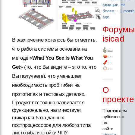
авиации. Не
более.
·
1 month
ago
Форумы
isicad
В заключение хотелось бы отметить,
что работа системы основана на
методе «
What You See Is What You
Get
» (то, что Вы видите – это то, что
Вы получаете), что уменьшает
необходимость проб гибки на
О
прототипах и тестовых деталях.
проекте
Продукт постоянно развивается
функционально, наличествует
Приглашаем
публиковать
шикарная база данных
на
постпроцессоров для любого типа
сайте
листогиба и стойки ЧПУ.
isicad.ru