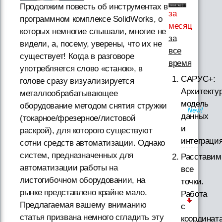
Продолжим повесть об инструментах в
за
программном комплексе SolidWorks, о
месяц
которых немногие слышали, многие не
за
видели, а, посему, уверены, что их не
все
существует! Когда в разговоре
время
употребляется слово «cтанок», в
САРУС+:
голове сразу визуализируется
Архитектур
металлообрабатывающее
модель
оборудование методом снятия стружки
данных
(токарное/фрезерное/листовой
и
раскрой), для которого существуют
интеграци
сотни средств автоматизации. Однако
систем, предназначенных для
Расставим
автоматизации работы на
все
листогибочном оборудовании, на
точки.
рынке представлено крайне мало.
Работа
Предлагаемая вашему вниманию
с
статья призвана немного сгладить эту
координат