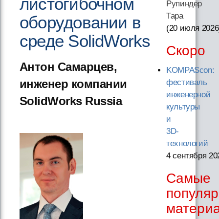
листогибочном
Рупиндер
Тара
оборудовании в
(20 июля 2026
среде SolidWorks
Скоро
Антон Самарцев,
KOMPAScon:
инженер компании
фестиваль
инженерной
SolidWorks Russia
культуры
и
3D-
технологий
4 сентября 20
Самые
популя
матери