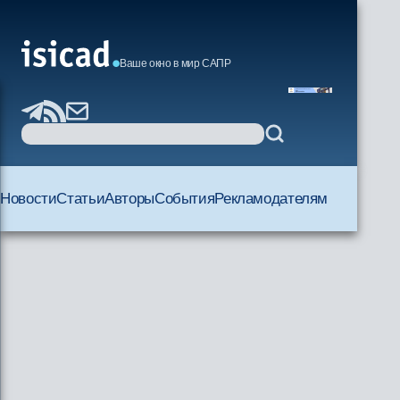
Ваше окно в мир САПР
Новости
Статьи
Авторы
События
Рекламодателям