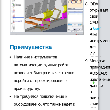
ODA
открывает
свои
CAD-
и
BIM-
инструмен
Преимущества
для
ИИ
Наличие инструментов
Минутка
автоматизации ручных работ
прикладно
позволяет быстро и качественно
AutoCAD:
извлечени
перейти от проектирования к
данных
производству.
в
Не требуется подключение к
один
клик
оборудованию, что также ведет к