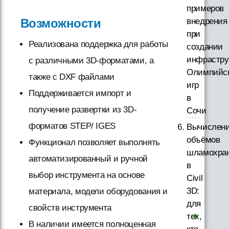
примеров
внедрения
Возможности
при
Реализована поддержка для работы
создании
инфрастру
с различными 3D-форматами, а
Олимпийс
также с DXF файлами
игр
Поддерживается импорт и
в
получение развертки из 3D-
Сочи
форматов STEP/ IGES
Вычислен
объёмов
Функционал позволяет выполнять
шламохра
автоматизированный и ручной
в
выбор инструмента на основе
Civil
3D:
материала, модели оборудования и
для
свойств инструмента
тех,
В наличии имеется полноценная