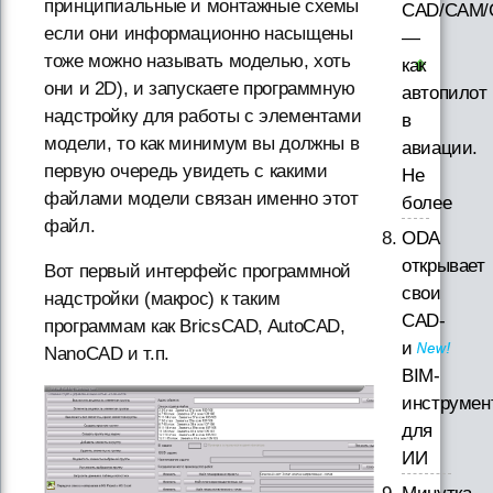
принципиальные и монтажные схемы
CAD/CAM/
если они информационно насыщены
—
тоже можно называть моделью, хоть
как
они и 2D), и запускаете программную
автопилот
надстройку для работы с элементами
в
модели, то как минимум вы должны в
авиации.
первую очередь увидеть с какими
Не
файлами модели связан именно этот
более
файл.
ODA
открывает
Вот первый интерфейс программной
свои
надстройки (макрос) к таким
CAD-
программам как BricsCAD, AutoCAD,
и
NanoCAD и т.п.
BIM-
инструмен
для
ИИ