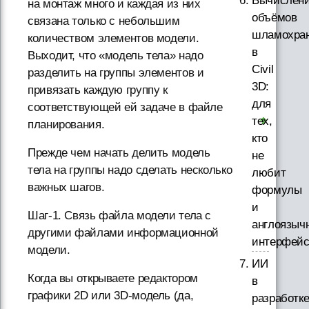
Вычислен
на монтаж много и каждая из них
объёмов
связана только с небольшим
шламохра
количеством элементов модели.
в
Выходит, что «модель тела» надо
Civil
разделить на группы элементов и
3D:
привязать каждую группу к
для
соответствующей ей задаче в файле
тех,
планирования.
кто
Прежде чем начать делить модель
не
тела на группы надо сделать несколько
любит
важных шагов.
формулы
и
Шаг-1. Связь файла модели тела с
англоязыч
другими файлами информационной
интерфей
модели.
ИИ
Когда вы открываете редактором
в
графики 2D или 3D-модель (да,
разработк