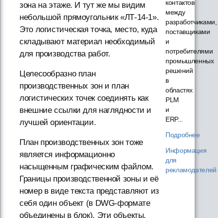
контактов
зона на этаже. И тут же мы видим
между
небольшой прямоугольник «ЛТ-14-1».
разработчиками,
Это логистическая точка, место, куда
поставщиками
складывают материал необходимый
и
потребителями
для производства работ.
промышленных
решений
Целесообразно план
в
производственных зон и план
областях
логистических точек соединять как
PLM
внешние ссылки для наглядности и
и
ERP...
лучшей ориентации.
Подробнее
План производственных зон тоже
Информация
является информационно
для
насыщенным графическим файлом.
рекламодателей
Границы производственной зоны и её
номер в виде текста представляют из
себя один объект (в DWG-формате
объединены в блок). Эти объекты,