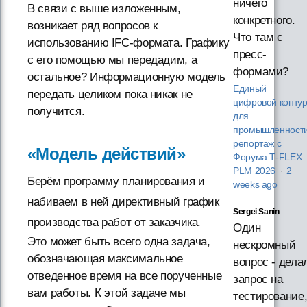
ничего
В связи с выше изложенным,
конкретного.
возникает ряд вопросов к
Что там с
использованию IFC-формата. Графику
пресс-
с его помощью мы передадим, а
формами?
остальное? Информационную модель
Единый
передать целиком пока никак не
цифровой конту
получится.
для
промышленности
репортаж с
«Модель действий»
Форума T‑FLEX
PLM 2026
·
2
Берём программу планирования и
weeks ago
набиваем в ней директивный график
Sergei Sanin
производства работ от заказчика.
Один
Это может быть всего одна задача,
нескромный
обозначающая максимальное
вопрос - дела
отведенное время на все порученные
запрос на
вам работы. К этой задаче мы
тестирование