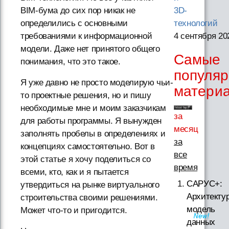
BIM-бума до сих пор никак не
3D-
определились с основными
технологий
требованиями к информационной
4 сентября 20
модели. Даже нет принятого общего
Самые
понимания, что это такое.
популя
Я уже давно не просто моделирую чьи-
матери
то проектные решения, но и пишу
необходимые мне и моим заказчикам
за
для работы программы. Я вынужден
месяц
заполнять пробелы в определениях и
за
концепциях самостоятельно. Вот в
все
этой статье я хочу поделиться со
время
всеми, кто, как и я пытается
САРУС+:
утвердиться на рынке виртуального
Архитектур
строительства своими решениями.
модель
Может что-то и пригодится.
данных