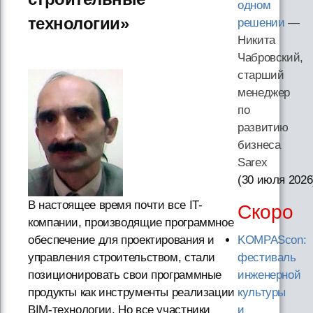
одном
технологии»
решении
—
Никита
Чабровский,
старший
менеджер
по
развитию
бизнеса
Sarex
(30 июля 2026
В настоящее время почти все IT-
Скоро
компании, производящие программное
обеспечение для проектирования и
KOMPAScon:
управления строительством, стали
фестиваль
позиционировать свои программные
инженерной
продукты как инструменты реализации
культуры
BIM-технологии. Но все участники
и