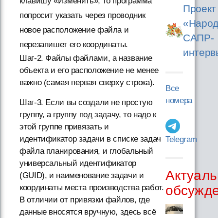
клавишу «Изменить», то программа
Проект
попросит указать через проводник
«Народ
новое расположение файла и
САПР-
перезапишет его координаты.
интерв
Шаг-2. Файлы файлами, а название
объекта и его расположение не менее
важно (самая первая сверху строка).
Все
номера
Шаг-3. Если вы создали не простую
группу, а группу под задачу, то надо к
этой группе привязать и
идентификатор задачи в списке задач
Telegram
файла планирования, и глобальный
универсальный идентификатор
Актуаль
(GUID), и наименование задачи и
обсужд
координаты места производства работ.
В отличии от привязки файлов, где
данные вносятся вручную, здесь всё