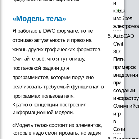
и
когда
«Модель тела»
изобрел
электромо
Я работаю в DWG формате, но не
AutoCAD
отрицаю актуальность и право на
Civil
жизнь других графических форматов.
3D:
Считайте всё, что я тут опишу,
Пять
примеров
постановкой задачи для
внедрения
программистов, которым поручено
при
реализовать требуемый функционал в
создании
программах пользователя.
инфрастру
Кратко о концепции построения
Олимпийс
информационной модели.
игр
в
«Модель тела» состоит из элементов,
Сочи
которые надо смонтировать, но задач