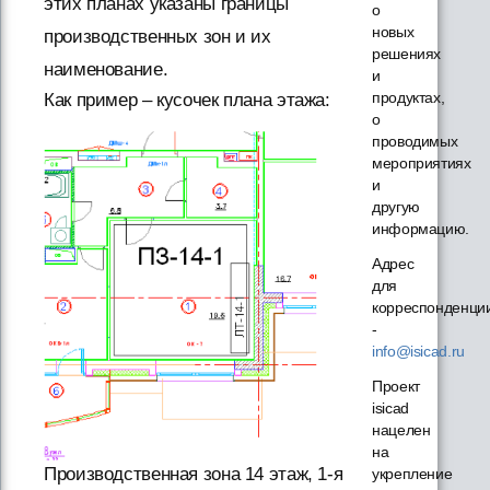
этих планах указаны границы
о
новых
производственных зон и их
решениях
наименование.
и
продуктах,
Как пример – кусочек плана этажа:
о
проводимых
мероприятиях
и
другую
информацию.
Адрес
для
корреспонденци
-
info@isicad.ru
Проект
isicad
нацелен
на
Производственная зона 14 этаж, 1-я
укрепление