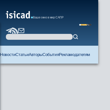
Ваше окно в мир САПР
Новости
Статьи
Авторы
События
Рекламодателям