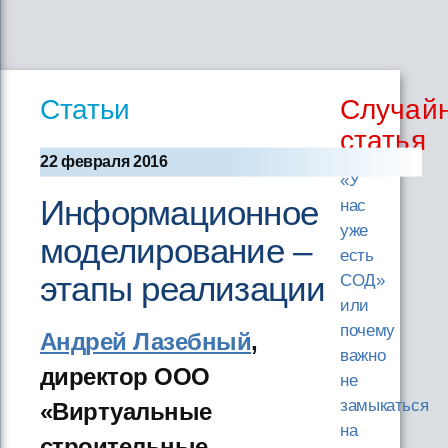
Статьи
Случай
статья
22 февраля 2016
«У
Информационное
нас
уже
моделирование –
есть
этапы реализации
СОД»
или
почему
Андрей Лазебный
,
важно
директор ООО
не
замыкаться
«Виртуальные
на
строительные