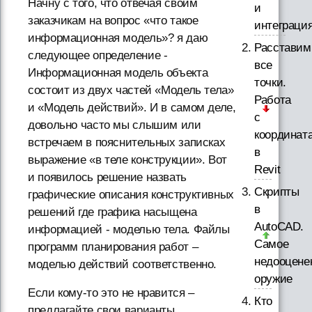
Начну с того, что отвечая своим
и
заказчикам на вопрос «что такое
интеграци
информационная модель»? я даю
Расставим
следующее определение -
все
Информационная модель объекта
точки.
состоит из двух частей «Модель тела»
Работа
и «Модель действий». И в самом деле,
с
довольно часто мы слышим или
координат
встречаем в пояснительных записках
в
выражение «в теле конструкции». Вот
Revit
и появилось решение назвать
Скрипты
графические описания конструктивных
в
решений где графика насыщена
AutoCAD.
информацией - моделью тела. Файлы
Самое
программ планирования работ –
недооцене
моделью действий соответственно.
оружие
Если кому-то это не нравится –
Кто
предлагайте свои варианты.