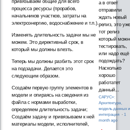
привязываем общие для всего
а в ответ
процесса ресурсы (прорабов,
отправили
начальников участков, затраты на
ждать новый
электроэнергию, водоснабжение и т.п.).
релиз, это уж
тот релиз
Изменять длительность задачи мы не
который можн
можем. Это директивный срок, в
тестировать,
который мы должны влезть.
или надо ещё
подождать?
Теперь мы должны разбить этот срок
Насколько
на подзадачи. Делается это
хорошо
следующим образом.
работатет
Создаём первую группу элементов в
данный...
модели и опираясь на сведения из
САРУС+:
файла с нормами выработки,
Архитектура,
модель данных 
определяем длительность задачи;
интеграция
·
1
Создаём задачу и привязываем к ней
month ago
материалы модели, исполнителей,