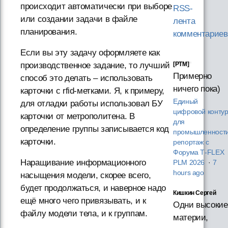
происходит автоматически при выборе
RSS-
или создании задачи в файле
лента
планирования.
комментариев
Если вы эту задачу оформляете как
производственное задание, то лучший
[PTM]
Примерно
способ это делать – использовать
ничего пока)
карточки с rfid-метками. Я, к примеру,
Единый
для отладки работы использовал БУ
цифровой конту
карточки от метрополитена. В
для
определение группы записывается код
промышленности
карточки.
репортаж с
Форума T‑FLEX
Наращивание информационного
PLM 2026
·
7
hours ago
насыщения модели, скорее всего,
будет продолжаться, и наверное надо
Кишкин Сергей
ещё много чего привязывать, и к
Одни высокие
файлу модели тела, и к группам.
материи,