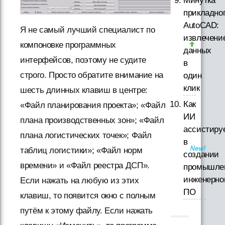
Минутка
прикладно
AutoCAD:
Я не самый лучший специалист по
извлечени
компоновке программных
данных
интерфейсов, поэтому не судите
в
строго. Просто обратите внимание на
один
клик
шесть длинных клавиш в центре:
Как
«Файл планирования проекта»; «Файл
ИИ
плана производственных зон»; «Файл
ассистиру
плана логистических точек»; Файл
в
таблиц логистики»; «Файл норм
создании
времени» и «Файл реестра ДСП».
промышле
инженерно
Если нажать на любую из этих
ПО
клавиш, то появится окно с полным
путём к этому файлу. Если нажать