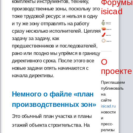
Форумы
комплекты инструментов, технику,
производственные зоны, поскольку это
isicad
тоже трудовой ресурс и нельзя в одну
и ту же зону отправлять на работу
сразу несколько исполнителей. Цепляя
задачу за задачу, как
предшественников и последователей,
рано или поздно мы упрёмся в границу
О
директивного срока. После этого все
новые задачи опять начинаются с
проекте
начала директивы.
Приглашаем
публиковать
Немного о файле «план
на
сайте
производственных зон»
isicad.ru
новости
Это обычный план участка и планы
и
пресс-
этажей объекта строительства. На
релизы