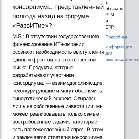
в
консорциума, представленный
областях
PLM
полгода назад на форуме
и
«РазвИТие»?
ERP...
М.Б.: В отсутствии государственного
Подробнее
финансирования ИТ-компании
Информация
осознают необходимость выступления
для
рекламодателей
единым фронтом на отечественном
рынке. Продукты, которые
разрабатывают участники
консорциума, — взаимодополняющие,
неконкурирующие и могут обеспечить
синергетический эффект. Опираясь
лишь на собственные инвестиции, мы
можем реализовывать только самые
востребованные задачи, на которые
есть платежеспособный спрос. В этом
и заключается стратегия консорциума.