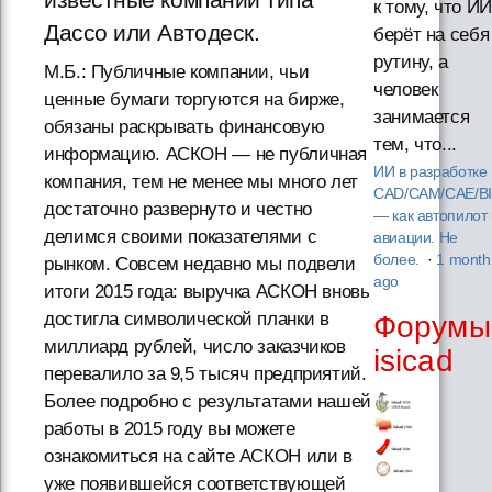
к тому, что ИИ
Дассо или Автодеск.
берёт на себя
рутину, а
М.Б.: Публичные компании, чьи
человек
ценные бумаги торгуются на бирже,
занимается
обязаны раскрывать финансовую
тем, что...
информацию. АСКОН — не публичная
ИИ в разработке
компания, тем не менее мы много лет
CAD/CAM/CAE/B
достаточно развернуто и честно
— как автопилот 
делимся своими показателями с
авиации. Не
более.
·
1 month
рынком. Совсем недавно мы подвели
ago
итоги 2015 года: выручка АСКОН вновь
достигла символической планки в
Форумы
миллиард рублей, число заказчиков
isicad
перевалило за 9,5 тысяч предприятий.
Более подробно с результатами нашей
работы в 2015 году вы можете
ознакомиться на сайте АСКОН или в
уже появившейся соответствующей