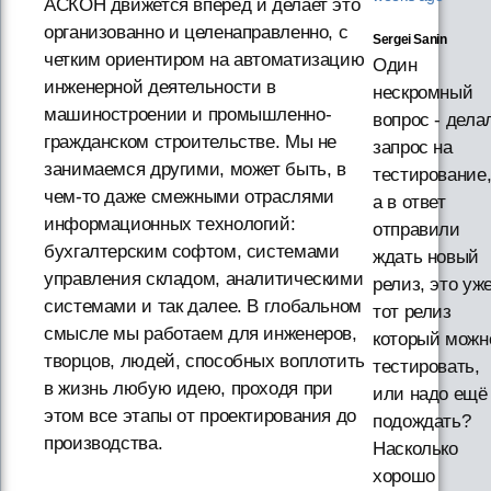
АСКОН движется вперед и делает это
организованно и целенаправленно, с
Sergei Sanin
четким ориентиром на автоматизацию
Один
инженерной деятельности в
нескромный
машиностроении и промышленно-
вопрос - дела
гражданском строительстве. Мы не
запрос на
занимаемся другими, может быть, в
тестирование
чем-то даже смежными отраслями
а в ответ
информационных технологий:
отправили
бухгалтерским софтом, системами
ждать новый
управления складом, аналитическими
релиз, это уж
системами и так далее. В глобальном
тот релиз
смысле мы работаем для инженеров,
который можн
творцов, людей, способных воплотить
тестировать,
в жизнь любую идею, проходя при
или надо ещё
этом все этапы от проектирования до
подождать?
производства.
Насколько
хорошо