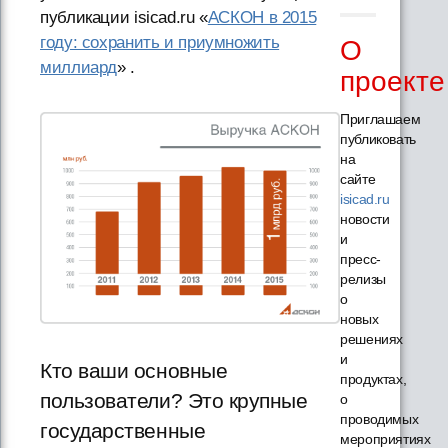
публикации isicad.ru «
АСКОН в 2015
году: сохранить и приумножить
О
миллиард
» .
проекте
Приглашаем
публиковать
на
сайте
isicad.ru
новости
и
пресс-
релизы
о
новых
решениях
и
Кто ваши основные
продуктах,
пользователи? Это крупные
о
проводимых
государственные
мероприятиях