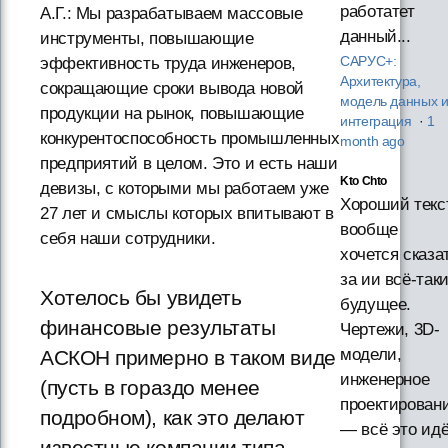
работатет
А.Г.: Мы разрабатываем массовые
данный...
инструменты, повышающие
эффективность труда инженеров,
САРУС+:
Архитектура,
сокращающие сроки вывода новой
модель данных 
продукции на рынок, повышающие
интеграция
·
1
конкурентоспособность промышленных
month ago
предприятий в целом. Это и есть наши
Kto Chto
девизы, с которыми мы работаем уже
Хороший текст
27 лет и смыслы которых впитывают в
вообще
себя наши сотрудники.
хочется сказа
за ии всё-так
Хотелось бы увидеть
будущее.
финансовые результаты
Чертежи, 3D-
модели,
АСКОН примерно в таком виде
инженерное
(пусть в гораздо менее
проектирован
подробном), как это делают
— всё это ид
известные компании типа