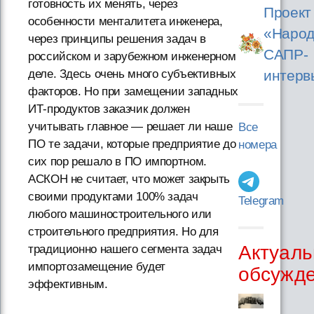
готовность их менять, через
Проект
особенности менталитета инженера,
«Народ
через принципы решения задач в
САПР-
российском и зарубежном инженерном
интерв
деле. Здесь очень много субъективных
факторов. Но при замещении западных
ИТ-продуктов заказчик должен
учитывать главное — решает ли наше
Все
ПО те задачи, которые предприятие до
номера
сих пор решало в ПО импортном.
АСКОН не считает, что может закрыть
своими продуктами 100% задач
Telegram
любого машиностроительного или
строительного предприятия. Но для
Актуаль
традиционно нашего сегмента задач
импортозамещение будет
обсужд
эффективным.