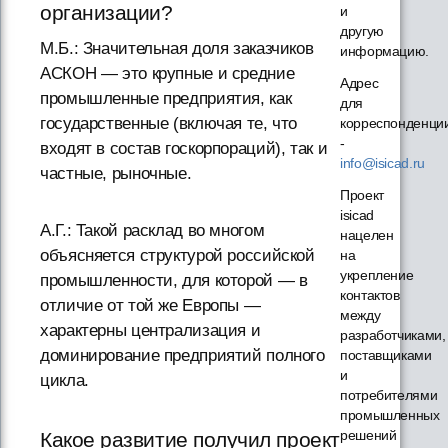
организации?
и
другую
М.Б.: Значительная доля заказчиков
информацию.
АСКОН — это крупные и средние
Адрес
промышленные предприятия, как
для
государственные (включая те, что
корреспонденци
-
входят в состав госкорпораций), так и
info@isicad.ru
частные, рыночные.
Проект
isicad
А.Г.: Такой расклад во многом
нацелен
объясняется структурой российской
на
укрепление
промышленности, для которой — в
контактов
отличие от той же Европы —
между
характерны централизация и
разработчиками,
доминирование предприятий полного
поставщиками
и
цикла.
потребителями
промышленных
решений
Какое развитие получил проект