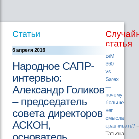
Статьи
Случай
статья
6 апреля 2016
BIM
Народное САПР-
360
vs
интервью:
Sarex
Александр Голиков
—
почему
– председатель
больше
совета директоров
нет
смысла
АСКОН,
сравнивать?
основатель
Татьяна