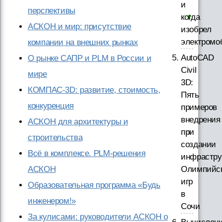
и
перспективы
когда
АСКОН и мир: присутствие
изобрел
электромо
компании на внешних рынках
AutoCAD
О рынке САПР и PLM в России и
Civil
мире
3D:
КОМПАС-3D: развитие, стоимость,
Пять
конкуренция
примеров
внедрения
АСКОН для архитектуры и
при
строительства
создании
Всё в комплексе. PLM-решения
инфрастру
Олимпийс
АСКОН
игр
Образовательная программа «Будь
в
инженером!»
Сочи
За кулисами: руководители АСКОН о