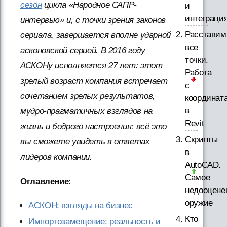
сезон
цикла «Народное САПР-
и
интеграци
интервью» и, с точки зрения законов
Расставим
сериала, завершается вполне ударной
все
асконовской серией. В 2016 году
точки.
АСКОНу исполняется 27 лет: этот
Работа
зрелый возраст компания встречает
с
сочетанием зрелых результатов,
координат
в
мудро-прагматичных взглядов на
Revit
жизнь и бодрого настроения: всё это
Скрипты
вы сможете увидеть в ответах
в
лидеров компании.
AutoCAD.
Самое
Оглавление
:
недооцене
оружие
АСКОН: взгляды на бизнес
Кто
Импортозамещение: реальность и