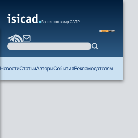
Ваше окно в мир САПР
Новости
Статьи
Авторы
События
Рекламодателям