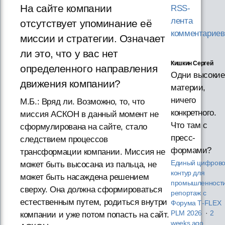
На сайте компании
RSS-
лента
отсутствует упоминание её
комментариев
миссии и стратегии. Означает
ли это, что у вас нет
Кишкин Сергей
определенного направления
Одни высокие
движения компании?
материи,
ничего
М.Б.: Вряд ли. Возможно, то, что
конкретного.
миссия АСКОН в данный момент не
Что там с
сформулирована на сайте, стало
пресс-
следствием процессов
формами?
трансформации компании. Миссия не
Единый цифров
может быть высосана из пальца, не
контур для
может быть насаждена решением
промышленности
сверху. Она должна сформироваться
репортаж с
естественным путем, родиться внутри
Форума T‑FLEX
PLM 2026
·
2
компании и уже потом попасть на сайт.
weeks ago