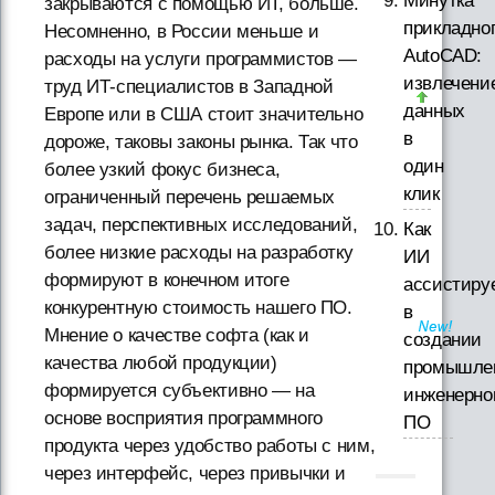
Минутка
закрываются с помощью ИТ, больше.
прикладно
Несомненно, в России меньше и
AutoCAD:
расходы на услуги программистов —
извлечени
труд ИТ-специалистов в Западной
данных
Европе или в США стоит значительно
в
дороже, таковы законы рынка. Так что
один
более узкий фокус бизнеса,
клик
ограниченный перечень решаемых
задач, перспективных исследований,
Как
более низкие расходы на разработку
ИИ
формируют в конечном итоге
ассистиру
конкурентную стоимость нашего ПО.
в
Мнение о качестве софта (как и
создании
качества любой продукции)
промышле
формируется субъективно — на
инженерно
основе восприятия программного
ПО
продукта через удобство работы с ним,
через интерфейс, через привычки и