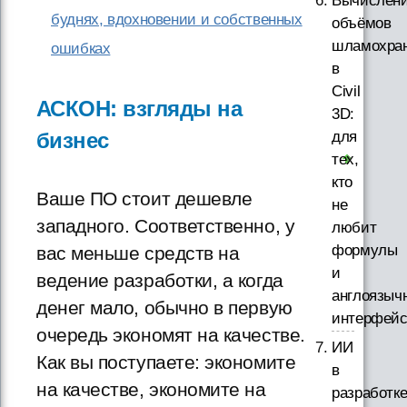
Вычислен
буднях, вдохновении и собственных
объёмов
шламохра
ошибках
в
Civil
АСКОН: взгляды на
3D:
для
бизнес
тех,
кто
Ваше ПО стоит дешевле
не
западного. Соответственно, у
любит
формулы
вас меньше средств на
и
ведение разработки, а когда
англоязыч
денег мало, обычно в первую
интерфей
очередь экономят на качестве.
ИИ
Как вы поступаете: экономите
в
на качестве, экономите на
разработк