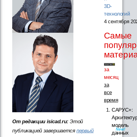
3D-
технологий
4 сентября 20
Самые
популя
матери
за
месяц
за
все
время
САРУС+:
Архитектур
От редакции isicad.ru:
Этой
модель
публикацией завершается
первый
данных