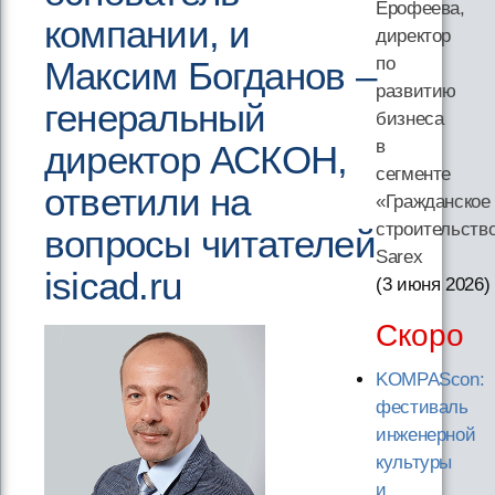
Ерофеева,
компании, и
директор
по
Максим Богданов –
развитию
генеральный
бизнеса
в
директор АСКОН,
сегменте
ответили на
«Гражданское
строительств
вопросы читателей
Sarex
isicad.ru
(3 июня 2026
)
Скоро
KOMPAScon:
фестиваль
инженерной
культуры
и