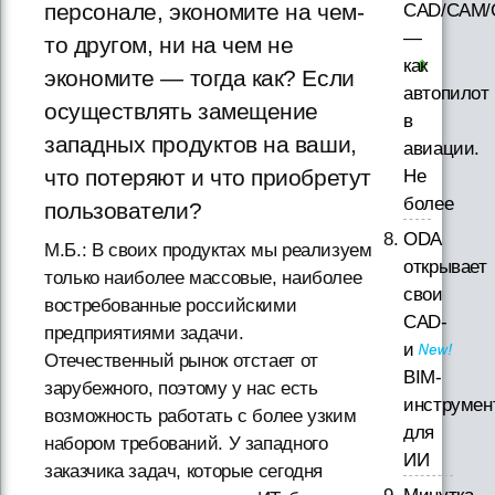
персонале, экономите на чем-
CAD/CAM/
—
то другом, ни на чем не
как
экономите — тогда как? Если
автопилот
осуществлять замещение
в
западных продуктов на ваши,
авиации.
что потеряют и что приобретут
Не
более
пользователи?
ODA
М.Б.: В своих продуктах мы реализуем
открывает
только наиболее массовые, наиболее
свои
востребованные российскими
CAD-
предприятиями задачи.
и
Отечественный рынок отстает от
BIM-
зарубежного, поэтому у нас есть
инструмен
возможность работать с более узким
для
набором требований. У западного
ИИ
заказчика задач, которые сегодня