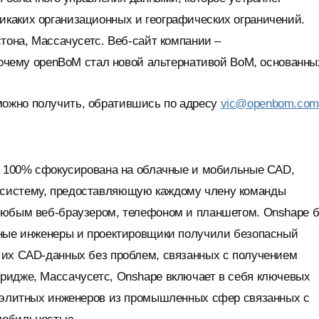
каких организационных и географических ограничений.
тона, Массачусетс. Веб-сайт компании –
 почему openBoM стал новой альтернативой BoM, основанны
ожно получить, обратившись по адресу
vic@openbom.com
на 100% сфокусирована на облачные и мобильные CAD,
 систему, предоставляющую каждому члену команды
 любым веб-браузером, телефоном и планшетом. Onshape 
нные инженеры и проектировщики получили безопасный
 их CAD-данных без проблем, связанных с получением
ридже, Массачусетс, Onshape включает в себя ключевых
е элитных инженеров из промышленных сфер связанных с