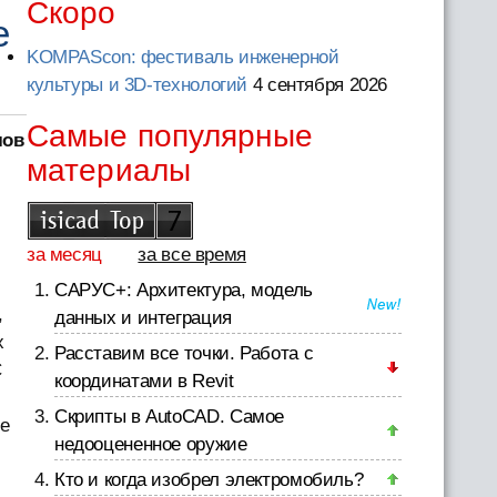
Скоро
e
KOMPAScon: фестиваль инженерной
культуры и 3D-технологий
4 сентября 2026
Самые популярные
лов
материалы
за месяц
за все время
САРУС+: Архитектура, модель
,
данных и интеграция
х
Расставим все точки. Работа с
С
координатами в Revit
Скрипты в AutoCAD. Самое
e
недооцененное оружие
Кто и когда изобрел электромобиль?