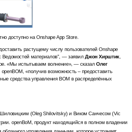
но доступно на Onshape App Store.
доставить растущему числу пользователей Onshape
х Ведомостей материалов”, — заявил
Джон Хирштик
,
ape. «Мы испытываем волнение», — сказал
Олег
ль openBOM, «получив возможность – предоставить
ьные средства управления BOM в распределённых
Шиловицким (Oleg Shilovitsky) и Виком Санчесом (Vic
рии. openBoM, продукт находящийся в полном владении
я облачного управления данными, которое устраняет