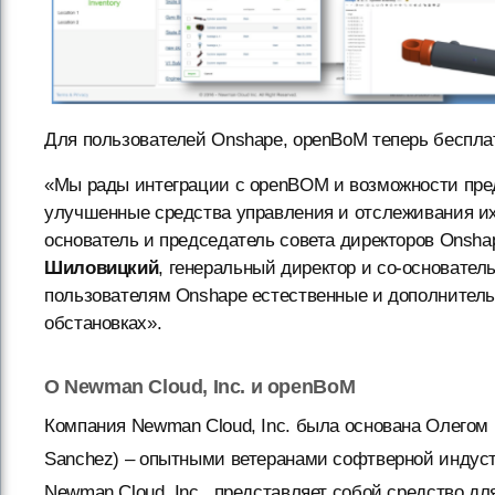
Для пользователей Onshape, openBoM теперь бесплат
«Мы рады интеграции с openBOM и возможности пре
улучшенные средства управления и отслеживания и
основатель и председатель совета директоров Onsh
Шиловицкий
, генеральный директор и со-основате
пользователям Onshape естественные и дополнител
обстановках».
О Newman Cloud, Inc. и openBoM
Компания Newman Cloud, Inc. была основана Олегом 
Sanchez) – опытными ветеранами софтверной индуст
Newman Cloud, Inc., представляет собой средство дл