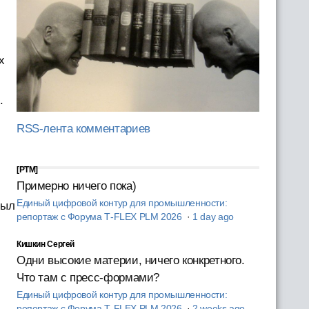
х
.
RSS-лента комментариев
[PTM]
Примерно ничего пока)
Единый цифровой контур для промышленности:
был
репортаж с Форума T‑FLEX PLM 2026
·
1 day ago
Кишкин Сергей
Одни высокие материи, ничего конкретного.
Что там с пресс-формами?
Единый цифровой контур для промышленности:
репортаж с Форума T‑FLEX PLM 2026
·
2 weeks ago