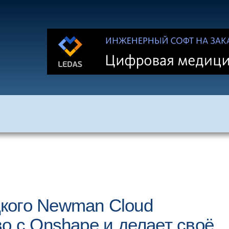
кого Newman Cloud
о с Onshape и делает своё