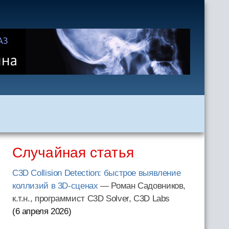
Случайная статья
C3D Collision Detection: быстрое выявление
коллизий в 3D-сценах
— Роман Садовников,
к.т.н., программист C3D Solver, C3D Labs
(6 апреля 2026
)