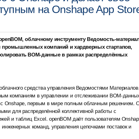
упным на Onshape App Stor
 openBOM, облачному инструменту Ведомость-материа
 для промышленных компаний и хардверных стартапов,
ролировать BOM-данные в рамках распределённых
облачного средства управления Ведомостями Материалов
ным компаниям в управлении и отслеживании BOM-данны
, с Onshape, первым в мире полным облачным решением. 
ыми для распределённой коллективной работы с
жей и таблиц Excel. openBOM даёт пользователям Onshap
 инженерных команд, управления цепочками поставок и