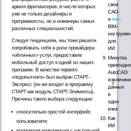
свои
армия фрилансеров, в числе которых
CAD-
уже не только дизайнеры и
и
программисты, но и инженеры самых
BIM-
различных специальностей.
инструме
Следуя тенденциям, мы тоже решили
для
попробовать себя в роли провайдера
ИИ
«облачных» услуг, предоставив
Минутка
мобильный доступ к одной из наших
прикладно
программ. В качестве первого
AutoCAD:
«подопытного» был выбран СТАРТ-
извлечени
Экспресс (он же входит в программу
данных
СТАРТ как модуль СТАРТ-Элементы).
в
Причины такого выбора следующие:
один
клик
относительно простой интерфейс
Как
пользователя;
ИИ
возможная конкуренция с настольной