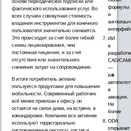
основе периодической подписки или
формулы
фактического использования услуг. Во
и
всех случаях совокупная стоимость
англоязы
владения инструментом для конечного
интерфей
пользователя значительно снижается.
Это происходит за счет более гибкой
ИИ
схемы лицензирования, чем
в
постоянная лицензия, и за счет
разработк
отсутствия или значительного
CAD/CAM/
снижения затрат на сопровождение.
—
как
В итоге потребитель активно
автопилот
пользуется продуктами для повышения
в
мобильности. Современный работник
авиации.
всё менее привязан к офису, он
Не
остается на связи дома, на встрече, в
более
командировке. Компании все активнее
ODA
используют территориально
открывает
распределенные ресурсы, растет и