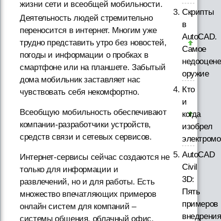
жизни сети и всеобщей мобильности.
Скрипты
Деятельность людей стремительно
в
переносится в интернет. Многим уже
AutoCAD.
трудно представить утро без новостей,
Самое
погоды и информации о пробках в
недооцене
смартфоне или на планшете. Забытый
оружие
дома мобильник заставляет нас
Кто
чувствовать себя некомфортно.
и
Всеобщую мобильность обеспечивают
когда
компании-разработчики устройств,
изобрел
средств связи и сетевых сервисов.
электром
AutoCAD
Интернет-сервисы сейчас создаются не
Civil
только для информации и
3D:
развлечений, но и для работы. Есть
Пять
множество впечатляющих примеров
примеров
онлайн систем для компаний –
внедрени
системы общения, облачный офис,