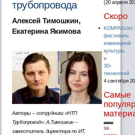
трубопровода
(20 апреля 20
Скоро
Алексей Тимошкин,
KOMPAScon:
Екатерина Якимова
фестиваль
инженерной
культуры
и
3D-
технологий
4 сентября 2
Самые
популя
матери
Авторы – сотрудники «НТП
Трубопровод»: А.Тимошкин –
за
заместитель директора по ИТ,