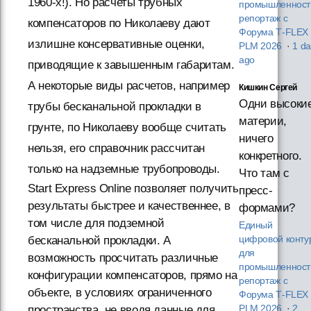
1960-х!). Но расчеты трубных
промышленност
репортаж с
компенсаторов по Николаеву дают
Форума T‑FLEX
излишне консервативные оценки,
PLM 2026
·
1 da
ago
приводящие к завышенным габаритам.
А некоторые виды расчетов, например
Кишкин Сергей
Одни высоки
трубы бесканальной прокладки в
материи,
грунте, по Николаеву вообще считать
ничего
нельзя, его справочник рассчитан
конкретного.
только на надземные трубопроводы.
Что там с
Start Express Online позволяет получить
пресс-
результаты быстрее и качественнее, в
формами?
том числе для подземной
Единый
бесканальной прокладки. А
цифровой конту
для
возможность просчитать различные
промышленност
конфигурации компенсаторов, прямо на
репортаж с
объекте, в условиях ограниченного
Форума T‑FLEX
пространства, не вводя данные для
PLM 2026
·
2