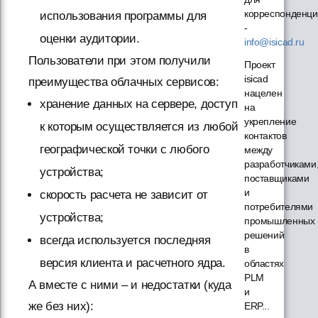
корреспонденци
использования программы для
-
оценки аудитории.
info@isicad.ru
Пользователи при этом получили
Проект
isicad
преимущества облачных сервисов:
нацелен
хранение данных на сервере, доступ
на
укрепление
к которым осуществляется из любой
контактов
географической точки с любого
между
разработчиками
устройства;
поставщиками
и
скорость расчета не зависит от
потребителями
устройства;
промышленных
решений
всегда используется последняя
в
версия клиента и расчетного ядра.
областях
PLM
А вместе с ними – и недостатки (куда
и
же без них):
ERP...