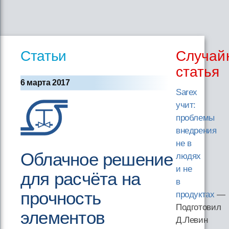
Статьи
Случай
статья
6 марта 2017
Sarex
учит:
проблемы
внедрения
не в
Облачное решение
людях
и не
для расчёта на
в
прочность
продуктах
—
Подготовил
элементов
Д.Левин