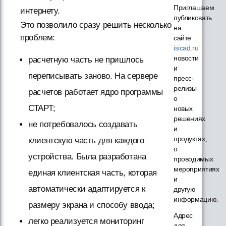
Приглашаем
интернету.
публиковать
Это позволило сразу решить несколько
на
проблем:
сайте
isicad.ru
новости
расчетную часть не пришлось
и
переписывать заново. На сервере
пресс-
релизы
расчетов работает ядро программы
о
СТАРТ;
новых
решениях
не потребовалось создавать
и
продуктах,
клиентскую часть для каждого
о
устройства. Была разработана
проводимых
мероприятиях
единая клиентская часть, которая
и
автоматически адаптируется к
другую
информацию.
размеру экрана и способу ввода;
Адрес
легко реализуется мониторинг
для