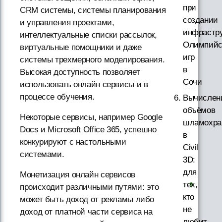
при
CRM системы, системы планирования
создании
и управления проектами,
инфрастр
интеллектуальные списки рассылок,
Олимпийс
виртуальные помощники и даже
игр
системы трехмерного моделирования.
в
Высокая доступность позволяет
Сочи
использовать онлайн сервисы и в
процессе обучения.
Вычислен
объёмов
Некоторые сервисы, например Google
шламохр
Docs и Microsoft Office 365, успешно
в
конкурируют с настольными
Civil
системами.
3D:
для
Монетизация онлайн сервисов
тех,
происходит различными путями: это
кто
может быть доход от рекламы либо
не
доход от платной части сервиса на
любит