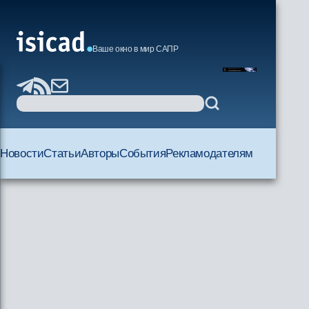
Ваше окно в мир САПР
Новости
Статьи
Авторы
События
Рекламодателям