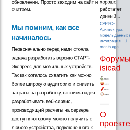
хорошо
обновлении. Просто заходим на сайт и
работатет
считаем.
данный...
САРУС+:
Мы помним, как все
Архитектура,
модель данных 
начиналось
интеграция
·
1
month ago
Первоначально перед нами стояла
Форум
задача разработать версию СТАРТ-
isicad
Экспресс для мобильных устройств.
Так как хотелось охватить как можно
более широкую аудиторию и снизить
затраты на разработку, возникла идея
разрабатывать веб-сервис,
производящий расчеты на сервере,
О
доступ к которому можно получить с
проект
любого устройства, подключенного к