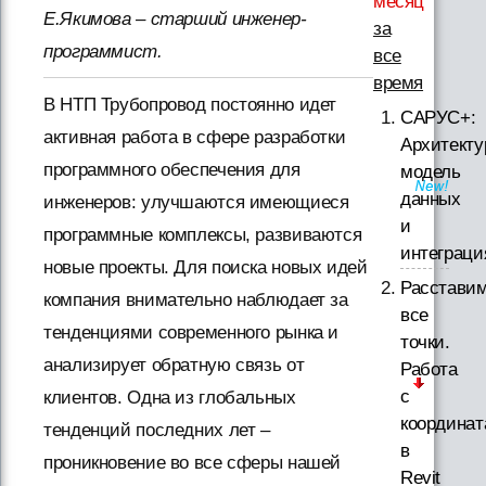
месяц
Е.Якимова – старший инженер-
за
программист.
все
время
В НТП Трубопровод постоянно идет
САРУС+:
активная работа в сфере разработки
Архитекту
программного обеспечения для
модель
данных
инженеров: улучшаются имеющиеся
и
программные комплексы, развиваются
интеграци
новые проекты. Для поиска новых идей
Расстави
компания внимательно наблюдает за
все
тенденциями современного рынка и
точки.
анализирует обратную связь от
Работа
с
клиентов. Одна из глобальных
координа
тенденций последних лет –
в
проникновение во все сферы нашей
Revit