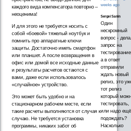
weeks ago
каждого вида компенсатора повторно –
неоценима!
Sergei Sanin
Один
И для этого не требуется носить с
нескромный
собой «боевой» тяжелый ноутбук и
вопрос - дела
помнить про аппаратные ключи
запрос на
защиты. Достаточно иметь смартфон
тестирование
или планшет. А после возвращения в
а в ответ
офис или домой все исходные данные
отправили
и результаты расчетов остаются с
ждать новый
вами, даже если использовалось
релиз, это уж
«случайное» устройство.
тот релиз
который мож
Это может быть удобно и на
тестировать,
стационарном рабочем месте, если
или надо ещ
такие расчеты выполняются от случая к
подождать?
случаю. Не требуется установка
Насколько
программы, никаких забот об