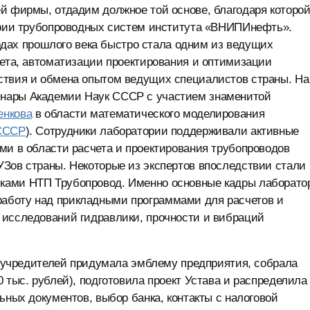
й фирмы, отдадим должное той основе, благодаря которо
тории трубопроводных систем института «ВНИПИнефть».
 годах прошлого века быстро стала одним из ведущих
чета, автоматизации проектирования и оптимизации
ствия и обмена опытом ведущих специалистов страны. На
инары Академии Наук СССР с участием знаменитой
енкова
в области математического моделирования
 СССР
). Сотрудники лаборатории поддерживали активные
ми в области расчета и проектирования трубопроводов
УЗов страны. Некоторые из экспертов впоследствии стали
ками НТП Трубопровод. Именно основные кадры лаборато
аботу над прикладными программами для расчетов и
 исследований гидравлики, прочности и вибраций
па учредителей придумала эмблему предприятия, собрала
 тыс. рублей), подготовила проект Устава и распределила
ьных документов, выбор банка, контакты с налоговой