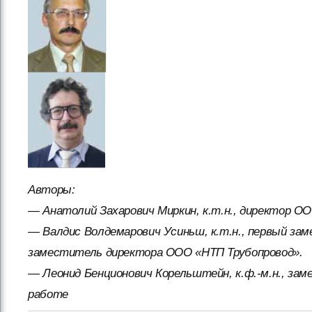
Авторы:
— Анатолий Захарович Миркин, к.т.н., директор О
— Валдис Волдемарович Усиньш, к.т.н., первый за
заместитель директора ООО «НТП Трубопровод».
— Леонид Бенционович Корельштейн, к.ф.-м.н., за
работе