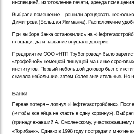
инспекцией, изготовление печати, аренда помещения
Выбрали помещение – решили арендовать несколько
Димитрова (Большая Якиманка). Расположение удобн
При выборе банка остановились на «Нефтегазстройба
площади, да и название внушало доверие.
Предприятие ООО «НТП Трубопровод» было зарегистр
«трофейной» немецкой пишущей машинке сороковых 
институтов. Первый небольшой договор был с инсти
сначала небольшие, затем более значительные. Но 
Банки
Первая потеря – лопнул «Нефтегазстройбанк». После
(«чтобы все яйца не класть в одну корзину»). Выбр
(принадлежавший А. Смоленскому, участвовавшему в
«Торибанк». Однако в 1998 году пострадали многие в