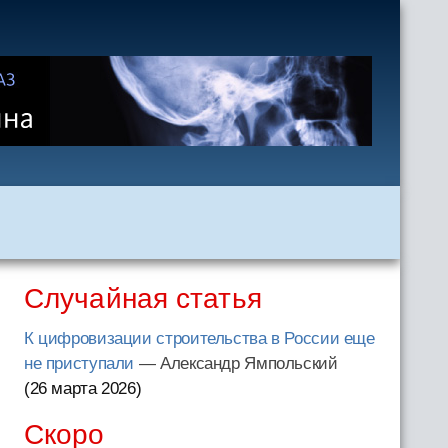
Случайная статья
К цифровизации строительства в России еще
не приступали
— Александр Ямпольский
(26 марта 2026
)
Скоро