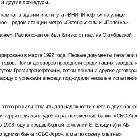
 и другие процедуры.
 комнат в здании института «ВНИПИнефть» на улице
ое – рядом станции метро «Октябрьская» и «Полянка».
нке». Расположен он был близко от нас, на Октябрьской
ировано в марте 1992 года. Первые документы печатали 
годов. Поиск договоров проводили среди наших заводов 
тутом Грозгипронефтехим, потом пошли и другие договоры
наряду с успехами впереди поджидали немалые испытания
 этого решили открыть для надежности счета в двух банка
али территориально удобно расположенные банки: «СБС-Агр
 1996 году в предвыборной компании Б. Ельцина) и АБ
кладчики банка «СБС-Агро», а мы по совету опытных