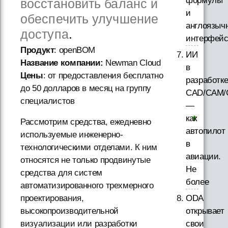
формулы
восстановить баланс и
и
обеспечить улучшение
англоязыч
доступа
.
интерфей
Продукт
: openBOM
ИИ
Название компании:
Newman Cloud
в
Цены
: от предоставления бесплатно
разработк
до 50 долларов в месяц на группу
CAD/CAM/
специалистов
—
как
Рассмотрим средства, ежедневно
автопилот
используемые инженерно-
в
технологическими отделами. К ним
авиации.
относятся не только продвинутые
Не
средства для систем
более
автоматизированного трехмерного
ODA
проектирования,
открывает
высокопроизводительной
свои
визуализации или разработки