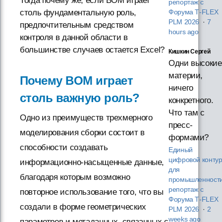
Тогда почему же, если BOM играет
репортаж с
столь фундаментальную роль,
Форума T‑FLEX
PLM 2026
·
7
предпочтительным средством
hours ago
контроля в данной области в
большинстве случаев остается Excel?
Кишкин Сергей
Одни высокие
материи,
Почему BOM играет
ничего
столь важную роль?
конкретного.
Что там с
Одно из преимуществ трехмерного
пресс-
моделирования сборки состоит в
формами?
способности создавать
Единый
цифровой конту
информационно-насыщенные данные,
для
благодаря которым возможно
промышленности
репортаж с
повторное использование того, что вы
Форума T‑FLEX
создали в форме геометрических
PLM 2026
·
2
weeks ago
параметров и метаданных, связанных с