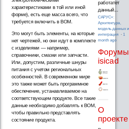
электротехническими
работатет
характеристиками в той или иной
данный...
форме), есть еще масса всего, что
САРУС+:
требуется включить в BOM.
Архитектура,
модель данных 
Это могут быть элементы, на которые
интеграция
·
1
нет чертежей, но они идут в комплекте
month ago
с изделиями — например,
Форумы
справочники, смазки или запчасти.
isicad
Или, допустим, различные шнуры
питания с учетом региональных
особенностей. В современном мире
это также может быть программное
обеспечение, устанавливаемое на
соответствующем продукте. Все такие
данные необходимо добавлять к BOM,
О
чтобы правильно представлять
проекте
состояние продукта.