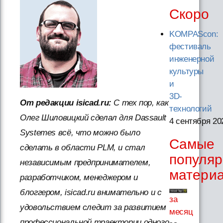
Скоро
KOMPAScon:
фестиваль
инженерной
культуры
и
3D-
От редакции isicad.ru:
С тех пор, как
технологий
Олег Шиловицкий сделал для Dassault
4 сентября 20
Systemes всё, что можно было
Самые
сделать в области PLM, и стал
популя
независимым предпринимателем,
матери
разработчиком, менеджером и
блоггером, isicad.ru внимательно и с
за
удовольствием следит за развитием
месяц
профессиональной траектории одного