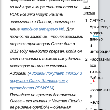
за
все
из ведущих в мире специалистов по
время
PLM: новички могут начать
САРУС+:
знакомство с Олегом, посмотрев
Архитектур
наше
народное интервью N6
. Для
модель
точности заметим, что независимый
данных
отрезок траектории Олега был в
и
2012 году ненадолго прерван, когда он
интеграци
счел полезным и возможным уделить
Расставим
все
некоторое внимание компании
точки.
Autodesk (
Autodesk покупает Inforbix и
Работа
поручает Олегу Шиловицкому
с
руководство PDM/PLM
) .
координат
Последнее по времени достижение
в
Олега – его компания Newman Cloud и
Revit
её решение openBoM – облачная