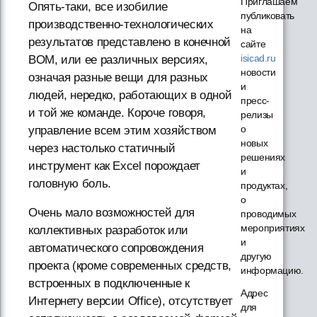
Приглашаем
Опять-таки, все изобилие
публиковать
производственно-технологических
на
результатов представлено в конечной
сайте
isicad.ru
BOM, или ее различных версиях,
новости
означая разные вещи для разных
и
людей, нередко, работающих в одной
пресс-
и той же команде. Короче говоря,
релизы
о
управление всем этим хозяйством
новых
через настолько статичный
решениях
инструмент как Excel порождает
и
головную боль.
продуктах,
о
Очень мало возможностей для
проводимых
мероприятиях
коллективных разработок или
и
автоматического сопровождения
другую
проекта (кроме современных средств,
информацию.
встроенных в подключенные к
Адрес
Интернету версии Office), отсутствует
для