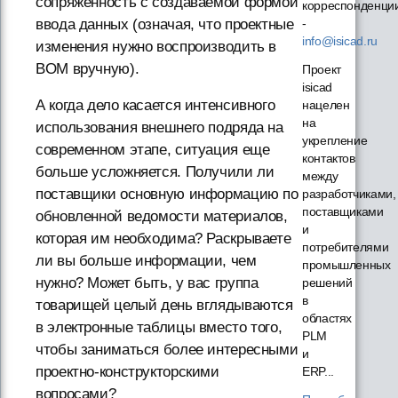
сопряженность с создаваемой формой
корреспонденци
-
ввода данных (означая, что проектные
info@isicad.ru
изменения нужно воспроизводить в
BOM вручную).
Проект
isicad
А когда дело касается интенсивного
нацелен
на
использования внешнего подряда на
укрепление
современном этапе, ситуация еще
контактов
больше усложняется. Получили ли
между
поставщики основную информацию по
разработчиками,
поставщиками
обновленной ведомости материалов,
и
которая им необходима? Раскрываете
потребителями
ли вы больше информации, чем
промышленных
нужно? Может быть, у вас группа
решений
в
товарищей целый день вглядываются
областях
в электронные таблицы вместо того,
PLM
чтобы заниматься более интересными
и
проектно-конструкторскими
ERP...
вопросами?