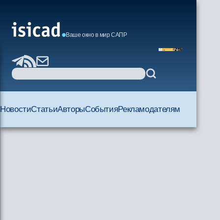
Ваше окно в мир САПР
Новости
Статьи
Авторы
События
Рекламодателям