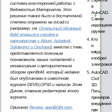
Скрипты
система всесторонней работы с
в
Ведомостью Материалов. Это
AutoCAD.
решение также было в достаточной
Самое
степени отражено на isicad.ru
недооцене
(например, см.
Открытый облачный
оружие
BoM открылся сегодня в
Кто
партнёрстве с Altium, Autodesk,
и
Solidworks и Onshape
), вместе с тем,
когда
представляется полезным
изобрел
познакомить наших читателей с
электромо
независимым и авторитетным
обзором openBoM, который недавно
AutoCAD
был опубликован в известном
Civil
журнале DEVELOP3D и написан Элом
3D:
Дином, главным редактором этого
Пять
журнала.
примеров
внедрения
Оригинал
Review: openBOM.com
,
при