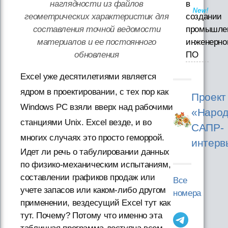
в
наглядности из файлов
создании
геометрических характеристик для
промышле
составления точной ведомости
инженерно
материалов и ее постоянного
ПО
обновления
Excel уже десятилетиями является
ядром в проектировании, с тех пор как
Проект
Windows PC взяли вверх над рабочими
«Народ
станциями Unix. Excel везде, и во
САПР-
многих случаях это просто геморрой.
интерв
Идет ли речь о табулировании данных
по физико-механическим испытаниям,
составлении графиков продаж или
Все
учете запасов или каком-либо другом
номера
применении, вездесущий Excel тут как
тут. Почему? Потому что именно эта