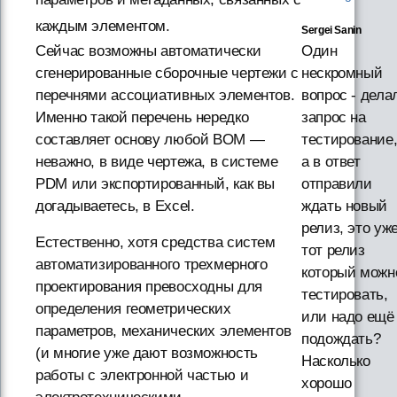
каждым элементом.
Sergei Sanin
Сейчас возможны автоматически
Один
сгенерированные сборочные чертежи с
нескромный
перечнями ассоциативных элементов.
вопрос - дела
Именно такой перечень нередко
запрос на
составляет основу любой BOM —
тестирование
неважно, в виде чертежа, в системе
а в ответ
PDM или экспортированный, как вы
отправили
догадываетесь, в Excel.
ждать новый
релиз, это уж
Естественно, хотя средства систем
тот релиз
автоматизированного трехмерного
который можн
проектирования превосходны для
тестировать,
определения геометрических
или надо ещё
параметров, механических элементов
подождать?
(и многие уже дают возможность
Насколько
работы с электронной частью и
хорошо