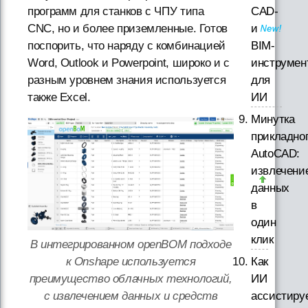
CAD-
программ для станков с ЧПУ типа
и
CNC, но и более приземленные. Готов
BIM-
поспорить, что наряду с комбинацией
инструмен
Word, Outlook и Powerpoint, широко и с
для
разным уровнем знания используется
ИИ
также Excel.
Минутка
прикладно
AutoCAD:
извлечени
данных
в
один
клик
В интегрированном openBOM подходе
Как
к Onshape используется
ИИ
преимущество облачных технологий,
ассистиру
с извлечением данных и средств