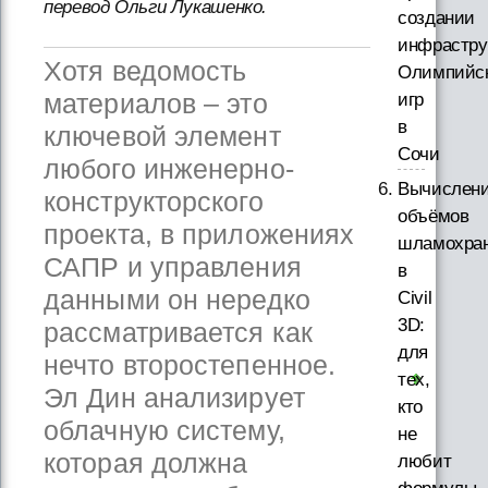
перевод Ольги Лукашенко.
создании
инфрастру
Хотя ведомость
Олимпийс
материалов – это
игр
в
ключевой элемент
Сочи
любого инженерно-
Вычислен
конструкторского
объёмов
проекта, в приложениях
шламохра
САПР и управления
в
данными он нередко
Civil
3D:
рассматривается как
для
нечто второстепенное.
тех,
Эл Дин анализирует
кто
облачную систему,
не
которая должна
любит