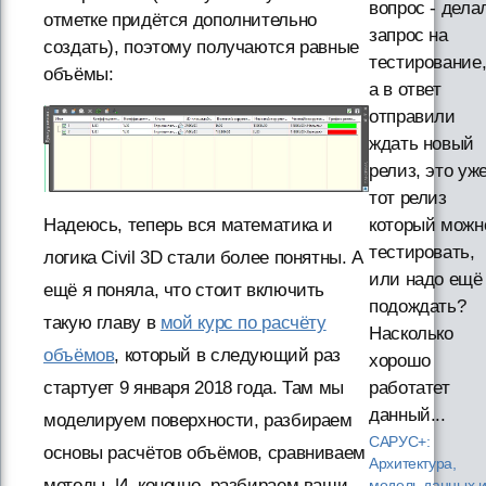
вопрос - дела
отметке придётся дополнительно
запрос на
создать), поэтому получаются равные
тестирование
объёмы:
а в ответ
отправили
ждать новый
релиз, это уж
тот релиз
Надеюсь, теперь вся математика и
который можн
тестировать,
логика Civil 3D стали более понятны. А
или надо ещё
ещё я поняла, что стоит включить
подождать?
такую главу в
мой курс по расчёту
Насколько
объёмов
, который в следующий раз
хорошо
стартует 9 января 2018 года. Там мы
работатет
данный...
моделируем поверхности, разбираем
САРУС+:
основы расчётов объёмов, сравниваем
Архитектура,
методы. И, конечно, разбираем ваши
модель данных 