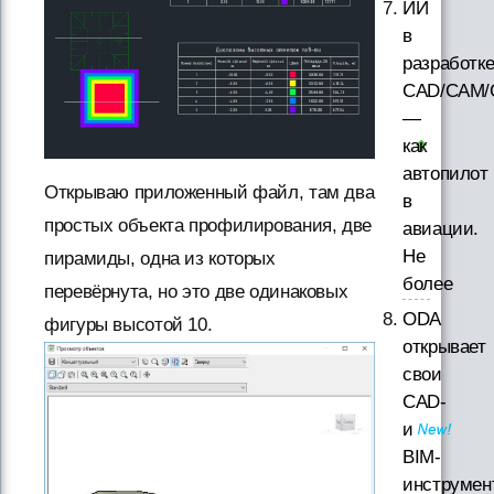
ИИ
в
разработк
CAD/CAM/
—
как
автопилот
Открываю приложенный файл, там два
в
простых объекта профилирования, две
авиации.
Не
пирамиды, одна из которых
более
перевёрнута, но это две одинаковых
ODA
фигуры высотой 10.
открывает
свои
CAD-
и
BIM-
инструмен