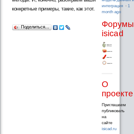
интеграция
·
1
конкретные примеры, такие, как этот.
month ago
Форумы
Поделиться…
isicad
О
проекте
Приглашаем
публиковать
на
сайте
isicad.ru