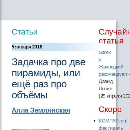
Статьи
Случай
статья
5 января 2018
Sarex
Задачка про две
и
Жванецкий
пирамиды, или
рекомендуют
ещё раз про
Давид
Левин
объёмы
(29 апреля 20
Скоро
Алла Землянская
KOMPAScon:
фестиваль