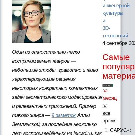
инженерной
культуры
и
3D-
технологий
4 сентября 20
Один из относительно легко
Самые
воспринимаемых жанров —
популя
небольшие этюды, грамотно и живо
матери
характеризующие решения
некоторых конкретных компактных
за
задач геометрического моделирования
месяц
за
и релевантных приложений. Пример
все
такого жанра —
9 заметок
Аллы
время
Землянской, за последние несколько
САРУС+:
лет воспроизведённых на isicad.ru, как