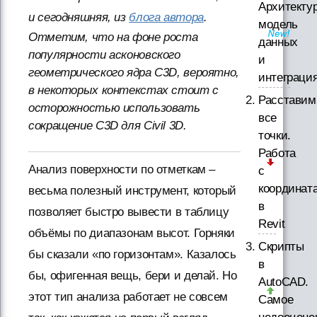
Архитектур
и сегодняшняя, из
блога автора
.
модель
Отметим, что на фоне роста
данных
популярности асконовского
и
геометрического ядра C3D, вероятно,
интеграци
в некоторых контекстах стоит с
Расставим
осторожностью использовать
все
сокращение C3D для Civil 3D.
точки.
Работа
Анализ поверхности по отметкам –
с
координат
весьма полезный инструмент, который
в
позволяет быстро вывести в таблицу
Revit
объёмы по диапазонам высот. Горняки
Скрипты
бы сказали «по горизонтам». Казалось
в
бы, офигенная вещь, бери и делай. Но
AutoCAD.
этот тип анализа работает не совсем
Самое