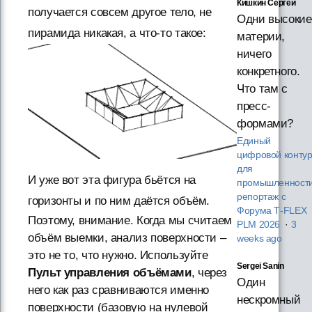
Кишкин Сергей
получается совсем другое тело, не
Одни высокие
пирамида никакая, а что-то такое:
материи,
ничего
конкретного.
Что там с
пресс-
формами?
Единый
цифровой конту
для
И уже вот эта фигура бьётся на
промышленности
репортаж с
горизонты и по ним даётся объём.
Форума T‑FLEX
Поэтому, внимание. Когда мы считаем
PLM 2026
·
3
объём выемки, анализ поверхности –
weeks ago
это не то, что нужно. Используйте
Sergei Sanin
Пульт управления объёмами
, через
Один
него как раз сравниваются именно
нескромный
поверхности (базовую на нулевой