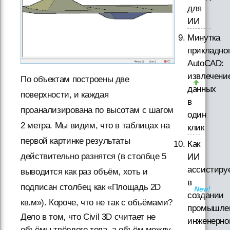
для
ИИ
Минутка
прикладно
AutoCAD:
извлечени
По объектам построены две
данных
поверхности, и каждая
в
проанализирована по высотам с шагом
один
2 метра. Мы видим, что в таблицах на
клик
первой картинке результаты
Как
действительно разнятся (в столбце 5
ИИ
ассистиру
выводится как раз объём, хоть и
в
подписан столбец как «Площадь 2D
создании
кв.м»). Короче, что не так с объёмами?
промышле
Дело в том, что Civil 3D считает не
инженерно
объёмы твёрдого тела, а объём между