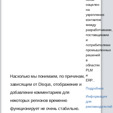
нацелен
на
укрепление
контактов
между
разработчиками,
поставщиками
и
потребителями
промышленных
решений
в
областях
PLM
и
Насколько мы понимаем, по причинам,
ERP...
зависящим от Disqus, отображение и
Подробнее
добавление комментариев для
Информация
некоторых регионов временно
для
рекламодателей
функционирует не очень стабильно.