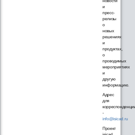
новости
и
пресс-
релизы
о
новых
решениях
и
продуктах,
о
проводимых
мероприятиях
и
другую
информацию.
Адрес
для
корреспонденци
-
info@isicad.ru
Проект
isicad