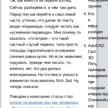
недооцене
так, как кажется на первый взгляд.
оружие
Сейчас разберёмся, в чём там дело.
Кто
Перед тем как перейти к смысловой
и
части, уточню, что далее по тексту
когда
везде «пирамида» следует читать как
изобрел
«усечённая пирамида». Мне почему-то
электромо
казалось, что второе – это такой
частный случай первого, типа просто
AutoCAD
площадь параллельного основанию
Civil
сечения равна нулю. Но если немножко
3D:
подумать, прежде чем писать, то,
Пять
конечно, нет, это два разных
примеров
многогранника. На что мне и указал в
внедрения
комментах пользователь Nick Zed. Ну,
при
теперь поехали.
создании
инфрастру
Поводом к написанию статьи стал
Олимпийс
вопрос на форуме про две пирамиды
:
игр