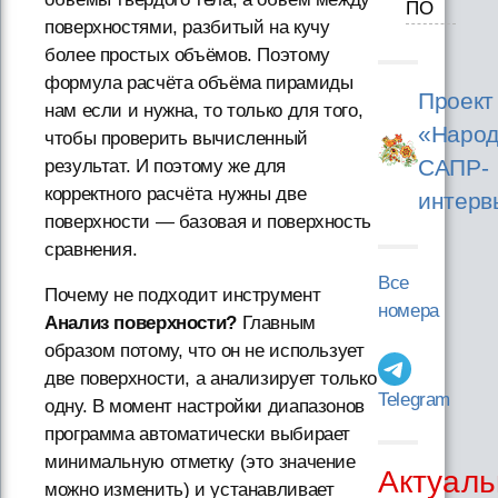
ПО
поверхностями, разбитый на кучу
более простых объёмов. Поэтому
формула расчёта объёма пирамиды
Проект
нам если и нужна, то только для того,
«Народ
чтобы проверить вычисленный
САПР-
результат. И поэтому же для
корректного расчёта нужны две
интерв
поверхности — базовая и поверхность
сравнения.
Все
Почему не подходит инструмент
номера
Анализ поверхности?
Главным
образом потому, что он не использует
две поверхности, а анализирует только
Telegram
одну. В момент настройки диапазонов
программа автоматически выбирает
минимальную отметку (это значение
Актуаль
можно изменить) и устанавливает