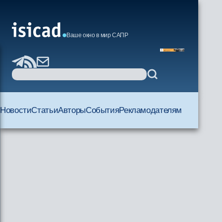
Ваше окно в мир САПР
Новости
Статьи
Авторы
События
Рекламодателям