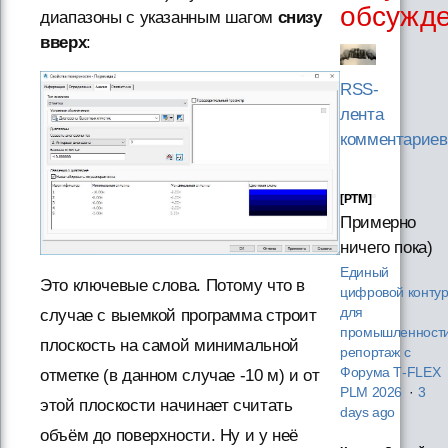
обсужд
диапазоны с указанным шагом
снизу
вверх
:
RSS-
лента
комментариев
[PTM]
Примерно
ничего пока)
Единый
Это ключевые слова. Потому что в
цифровой конту
для
случае с выемкой программа строит
промышленности
плоскость на самой минимальной
репортаж с
Форума T‑FLEX
отметке (в данном случае -10 м) и от
PLM 2026
·
3
этой плоскости начинает считать
days ago
объём до поверхности. Ну и у неё