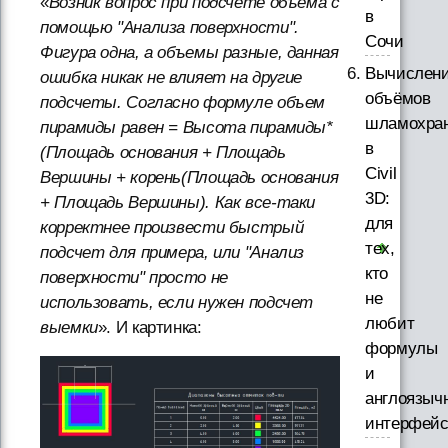
«
Возник вопрос при подсчете объема с
в
помощью "Анализа поверхности".
Сочи
Фигура одна, а объемы разные, данная
Вычислен
ошибка никак не влияет на другие
объёмов
подсчеты. Согласно формуле объем
шламохра
пирамиды равен = Высота пирамиды*
в
(Площадь основания + Площадь
Civil
Вершины + корень(Площадь основания
3D:
+ Площадь Вершины). Как все-таки
для
корректнее произвести быстрый
тех,
подсчет для примера, или "Анализ
кто
поверхности" просто не
не
использовать, если нужен подсчет
любит
выемки
». И картинка:
формулы
и
англоязыч
интерфей