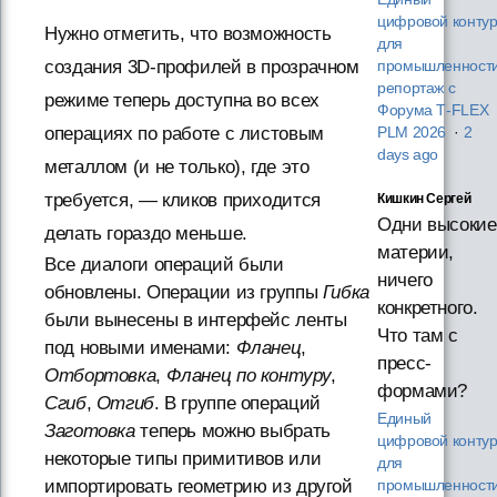
цифровой конту
Нужно отметить, что возможность
для
создания 3D-профилей в прозрачном
промышленности
репортаж с
режиме теперь доступна во всех
Форума T‑FLEX
операциях по работе с листовым
PLM 2026
·
2
days ago
металлом (и не только), где это
требуется, — кликов приходится
Кишкин Сергей
Одни высокие
делать гораздо меньше.
материи,
Все диалоги операций были
ничего
обновлены. Операции из группы
Гибка
конкретного.
были вынесены в интерфейс ленты
Что там с
под новыми именами:
Фланец
,
пресс-
Отбортовка
,
Фланец по контуру
,
формами?
Сгиб
,
Отгиб
. В группе операций
Единый
Заготовка
теперь можно выбрать
цифровой конту
некоторые типы примитивов или
для
импортировать геометрию из другой
промышленности