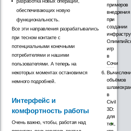
разработка новых операций,
примеров
обеспечивающих новую
внедрения
при
функциональность.
создании
Все эти направления разрабатывались
инфрастру
при тесном контакте с
Олимпийс
потенциальными конечными
игр
потребителями и нашими
в
Сочи
пользователями. А теперь на
Вычислен
некоторых моментах остановимся
объёмов
немного подробней.
шламохра
в
Интерфейс и
Civil
3D:
комфортность работы
для
Очень важно, чтобы, работая над
тех,