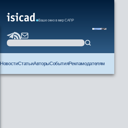
Ваше окно в мир САПР
Новости
Статьи
Авторы
События
Рекламодателям