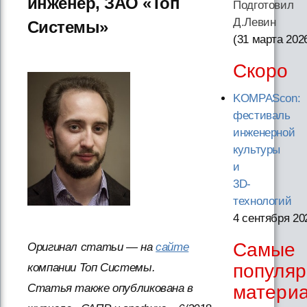
инженер, ЗАО «Топ
Подготовил
Д.Левин
Системы»
(31 марта 202
Скоро
KOMPAScon:
фестиваль
инженерной
культуры
и
3D-
технологий
4 сентября 20
Самые
Оригинал статьи — на
сайте
популя
компании Топ Системы.
Статья также опубликована в
матери