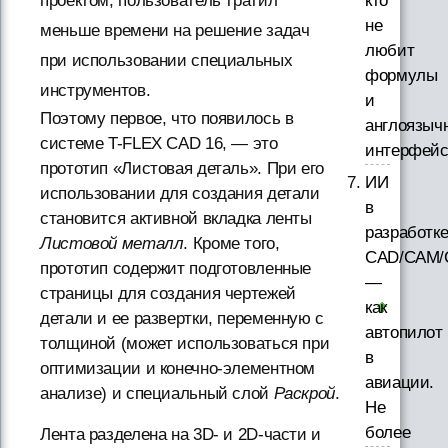
кто
проектом, пользователь тратил
не
меньше времени на решение задач
любит
при использовании специальных
формулы
инструментов.
и
Поэтому первое, что появилось в
англоязыч
системе T-FLEX CAD 16, — это
интерфей
прототип «Листовая деталь». При его
ИИ
использовании для создания детали
в
становится активной вкладка ленты
разработк
Листовой металл
. Кроме того,
CAD/CAM/
прототип содержит подготовленные
—
страницы для создания чертежей
как
детали и ее развертки, переменную с
автопилот
толщиной (может использоваться при
в
оптимизации и конечно-элементном
авиации.
анализе) и специальный слой
Раскрой
.
Не
более
Лента разделена на 3D- и 2D-части и