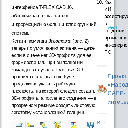
Как
интерфейса T-FLEX CAD 16,
ИИ
обеспечивая пользователя
ассистиру
в
информацией о большинстве функций
создании
системы.
промышле
Кстати, команда
Заготовка
(рис. 2)
инженерно
теперь по умолчанию активна — даже
ПО
если в сцене нет 3D-профиля для ее
формирования. При выполнении
команды в случае отсутствия 3D-
Проект
профиля пользователю будет
«Народ
предложено указать рабочую
плоскость, на которой следует создать
САПР-
3D-профиль, а после его создания — в
интерв
прозрачном режиме создать листовую
заготовку установленной толщины.
Все