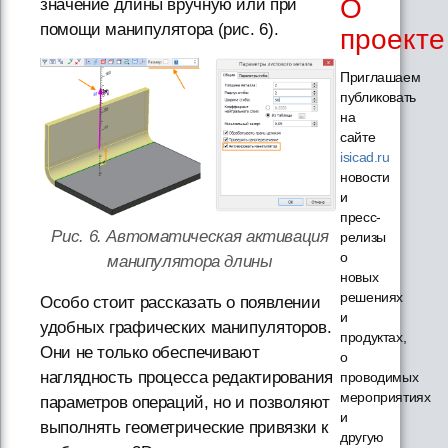
О
значение длины вручную или при
помощи манипулятора (рис. 6).
проекте
Приглашаем
публиковать
на
сайте
isicad.ru
новости
и
пресс-
Рис. 6. Автоматическая активация
релизы
о
манипулятора длины
новых
решениях
Особо стоит рассказать о появлении
и
удобных графических манипуляторов.
продуктах,
Они не только обеспечивают
о
наглядность процесса редактирования
проводимых
мероприятиях
параметров операций, но и позволяют
и
выполнять геометрические привязки к
другую