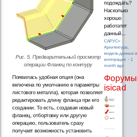
подождать?
Насколько
хорошо
работатет
данный...
САРУС+:
Архитектура,
модель данных 
Рис. 5. Предварительный просмотр
интеграция
·
1
операции Фланец по контуру
month ago
Форумы
Появилась удобная опция (она
включена по умолчанию в параметры
isicad
листового металла), которая позволяет
редактировать длину фланца при его
создании. То есть, создавая новый
фланец, отбортовку или другую
операцию, пользователь сразу
получает возможность установить