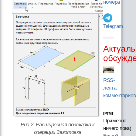
номера
Telegram
Актуаль
обсужд
RSS-
лента
комментариев
[PTM]
Примерно
Рис 2. Расширенная подсказка к
ничего пока)
операции Заготовка
Единый