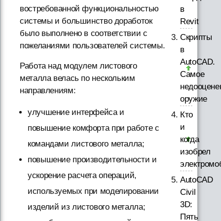
востребованной функциональностью
в
системы и большинство доработок
Revit
было выполнено в соответствии с
Скрипты
пожеланиями пользователей системы.
в
AutoCAD.
Работа над модулем листового
Самое
металла велась по нескольким
недооцене
направлениям:
оружие
улучшение интерфейса и
Кто
и
повышение комфорта при работе с
когда
командами листового металла;
изобрел
повышение производительности и
электромо
ускорение расчета операций,
AutoCAD
используемых при моделировании
Civil
3D:
изделий из листового металла;
Пять