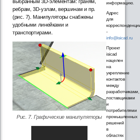
выбранным 3D-элементам: граням,
информацию.
ребрам, 3D-узлам, вершинам и пр.
Адрес
(рис. 7). Манипуляторы снабжены
для
удобными линейками и
корреспонденци
-
транспортирами.
info@isicad.ru
Проект
isicad
нацелен
на
укрепление
контактов
между
разработчиками,
поставщиками
и
потребителями
Рис. 7. Графические манипуляторы
промышленных
решений
в
областях