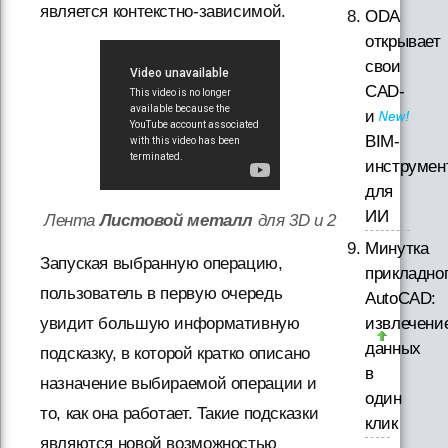
является контекстно-зависимой.
ODA
открывает
свои
CAD-
и
BIM-
инструмен
для
ИИ
Лента
Листовой металл
для 3D и 2
Минутка
Запуская выбранную операцию,
прикладно
пользователь в первую очередь
AutoCAD:
извлечени
увидит большую информативную
данных
подсказку, в которой кратко описано
в
назначение выбираемой операции и
один
то, как она работает. Такие подсказки
клик
являются новой возможностью