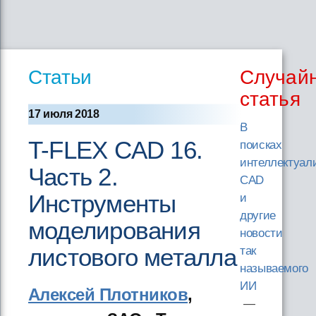
Статьи
Случай
статья
17 июля 2018
В
T-FLEX CAD 16.
поисках
интеллектуал
Часть 2.
CAD
Инструменты
и
другие
моделирования
новости
листового металла
так
называемого
ИИ
Алексей Плотников
,
—