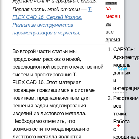
журнале «САПР и графика», 6/2018.
за
Первая часть этой статьи —
T-
месяц
FLEX CAD 16. Сергей Козлов.
за
Развитие инструментов
все
параметризации и черчения
.
время
САРУС+:
Во второй части статьи мы
Архитектур
продолжаем рассказ о новой,
модель
революционной версии отечественной
данных
системы проектирования T-
и
FLEX CAD 16. Этот материал
интеграци
посвящен появившимся в системе
новинкам, предназначенным для
Расставим
решения задач моделирования
все
изделий из листового металла.
точки.
Необходимо отметить, что
Работа
возможности по моделированию
с
листового металла являются
координат