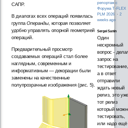
репортаж с
САПР.
Форума T‑FLEX
PLM 2026
·
2
В диалогах всех операций появилась
weeks ago
группа
Операнды
, которая позволяет
удобно управлять опорной геометрией
Sergei Sanin
операций.
Один
нескромный
Предварительный просмотр
вопрос - дела
создаваемых операций стал более
запрос на
наглядным, современным и
тестирование
информативным — декорации были
а в ответ
заменены на качественные
отправили
полупрозрачные изображения (рис. 5).
ждать новый
релиз, это уж
тот релиз
который можн
тестировать,
или надо ещё