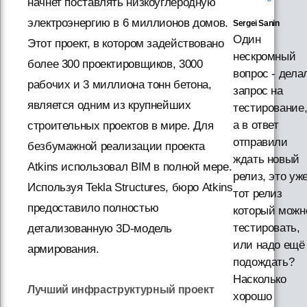
начнет поставлять низкоуглеродную
электроэнергию в 6 миллионов домов.
Sergei Sanin
Один
Этот проект, в котором задействовано
нескромный
более 300 проектировщиков, 3000
вопрос - дела
рабочих и 3 миллиона тонн бетона,
запрос на
является одним из крупнейших
тестирование
а в ответ
строительных проектов в мире. Для
отправили
безбумажной реализации проекта
ждать новый
Atkins использовал BIM в полной мере.
релиз, это уж
Используя Tekla Structures, бюро Atkins
тот релиз
предоставило полностью
который можн
тестировать,
детализованную 3D-модель
или надо ещё
армирования.
подождать?
Насколько
Лучший инфраструктурный проект
хорошо