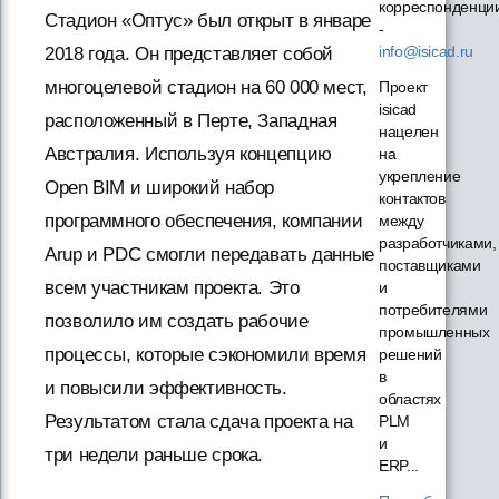
корреспонденци
Стадион «Оптус» был открыт в январе
-
info@isicad.ru
2018 года. Он представляет собой
многоцелевой стадион на 60 000 мест,
Проект
isicad
расположенный в Перте, Западная
нацелен
Австралия. Используя концепцию
на
укрепление
Open BIM и широкий набор
контактов
программного обеспечения, компании
между
разработчиками,
Arup и PDC смогли передавать данные
поставщиками
всем участникам проекта. Это
и
потребителями
позволило им создать рабочие
промышленных
процессы, которые сэкономили время
решений
в
и повысили эффективность.
областях
Результатом стала сдача проекта на
PLM
и
три недели раньше срока.
ERP...