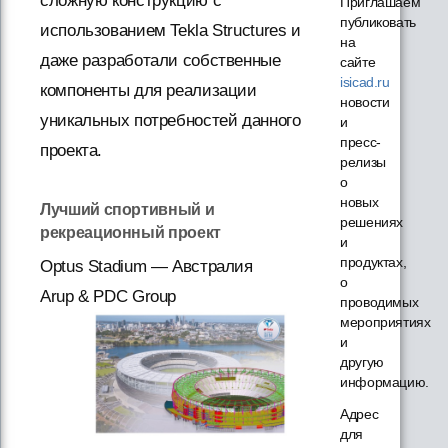
сложную конструкцию с
Приглашаем
публиковать
использованием Tekla Structures и
на
даже разработали собственные
сайте
isicad.ru
компоненты для реализации
новости
уникальных потребностей данного
и
пресс-
проекта.
релизы
о
новых
Лучший спортивный и
решениях
рекреационный проект
и
продуктах,
Optus Stadium — Австралия
о
Arup & PDC Group
проводимых
мероприятиях
и
другую
информацию.
Адрес
для