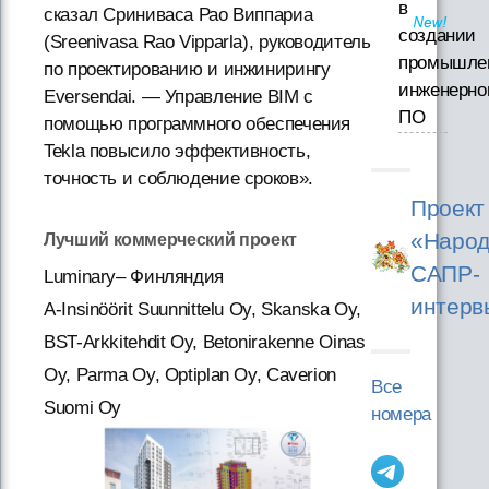
в
сказал Сриниваса Рао Виппариа
создании
(Sreenivasa Rao Vipparla), руководитель
промышле
по проектированию и инжинирингу
инженерно
Eversendai. — Управление BIM с
ПО
помощью программного обеспечения
Tekla повысило эффективность,
точность и соблюдение сроков».
Проект
«Народ
Лучший коммерческий проект
САПР-
Luminary– Финляндия
интерв
A-Insinöörit Suunnittelu Oy, Skanska Oy,
BST-Arkkitehdit Oy, Betonirakenne Oinas
Oy, Parma Oy, Optiplan Oy, Caverion
Все
Suomi Oy
номера