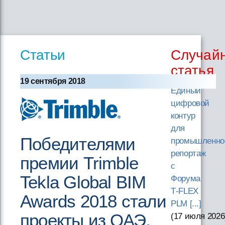
Статьи
Случай
статья
19 сентября 2018
Единый
цифровой
контур
для
Победителями
промышленно
репортаж
премии Trimble
с
Tekla Global BIM
Форума
T‑FLEX
Awards 2018 стали
PLM [...]
проекты из ОАЭ,
(17 июля 2026