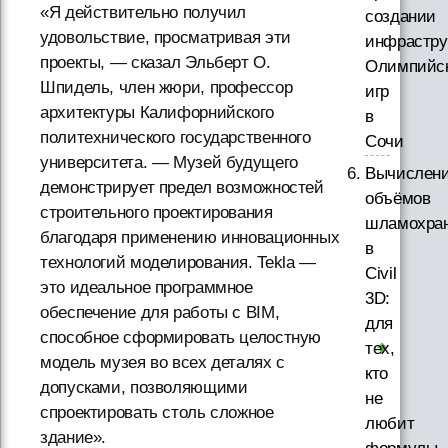
«Я действительно получил
создании
удовольствие, просматривая эти
инфрастру
проекты, — сказал Эльберт О.
Олимпийс
Шпидель, член жюри, профессор
игр
архитектуры Калифорнийского
в
политехнического государственного
Сочи
университета. — Музей будущего
Вычислен
демонстрирует предел возможностей
объёмов
строительного проектирования
шламохра
благодаря применению инновационных
в
технологий моделирования. Tekla —
Civil
это идеальное программное
3D:
обеспечение для работы с BIM,
для
способное сформировать целостную
тех,
модель музея во всех деталях с
кто
допусками, позволяющими
не
спроектировать столь сложное
любит
здание».