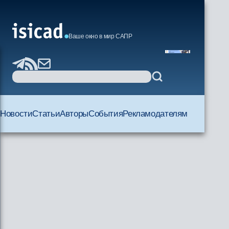
Ваше окно в мир САПР
Новости
Статьи
Авторы
События
Рекламодателям