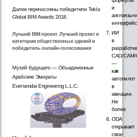
формулы
и
Далее перечислены победители Tekla
англоязыч
Global BIM Awards 2018.
интерфей
ИИ
Лучший BIM проект. Лучший проект в
в
категории общественных зданий и
разработк
победитель онлайн-голосования
CAD/CAM/
—
Музей будущего — Объединенные
как
Арабские Эмираты
автопилот
Eversendai Engineering L.L.C.
в
авиации.
Не
более
ODA
открывает
свои