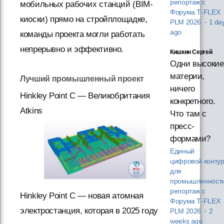
репортаж с
мобильных рабочих станций (BIM-
Форума T‑FLEX
киоски) прямо на стройплощадке,
PLM 2026
·
1 da
ago
команды проекта могли работать
непрерывно и эффективно.
Кишкин Сергей
Одни высокие
материи,
Лучший промышленный проект
ничего
Hinkley Point C — Великобритания
конкретного.
Atkins
Что там с
пресс-
формами?
Единый
цифровой конту
для
промышленности
репортаж с
Hinkley Point C — новая атомная
Форума T‑FLEX
электростанция, которая в 2025 году
PLM 2026
·
2
weeks ago