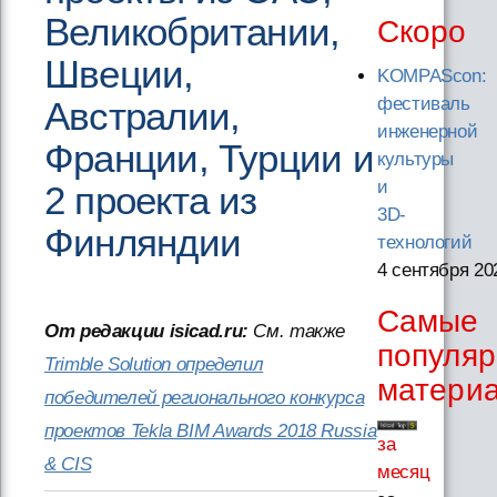
Великобритании,
Скоро
Швеции,
KOMPAScon:
фестиваль
Австралии,
инженерной
Франции, Турции и
культуры
и
2 проекта из
3D-
Финляндии
технологий
4 сентября 20
Самые
От редакции isicad.ru:
См. также
популя
Trimble Solution определил
матери
победителей регионального конкурса
проектов Tekla BIM Awards 2018 Russia
за
& CIS
месяц