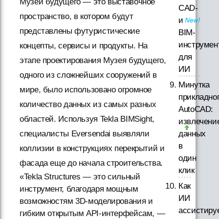
Музей будущего — это выставочное
CAD-
пространство, в котором будут
и
представлены футуристические
BIM-
инструмен
концепты, сервисы и продукты. На
для
этапе проектирования Музея будущего,
ИИ
одного из сложнейших сооружений в
Минутка
мире, было использовано огромное
прикладно
количество данных из самых разных
AutoCAD:
областей. Используя Tekla BIMSight,
извлечени
данных
специалисты Eversendai выявляли
в
коллизии в конструкциях перекрытий и
один
фасада еще до начала строительства.
клик
«Tekla Structures — это сильный
Как
инструмент, благодаря мощным
ИИ
возможностям 3D-моделирования и
ассистиру
гибким открытым API-интерфейсам, —