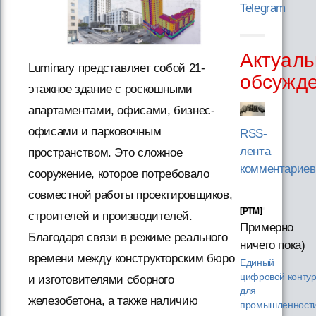
Telegram
Актуаль
Luminary представляет собой 21-
обсужд
этажное здание с роскошными
апартаментами, офисами, бизнес-
офисами и парковочным
RSS-
лента
пространством. Это сложное
комментариев
сооружение, которое потребовало
совместной работы проектировщиков,
[PTM]
строителей и производителей.
Примерно
Благодаря связи в режиме реального
ничего пока)
времени между конструкторским бюро
Единый
цифровой конту
и изготовителями сборного
для
железобетона, а также наличию
промышленности