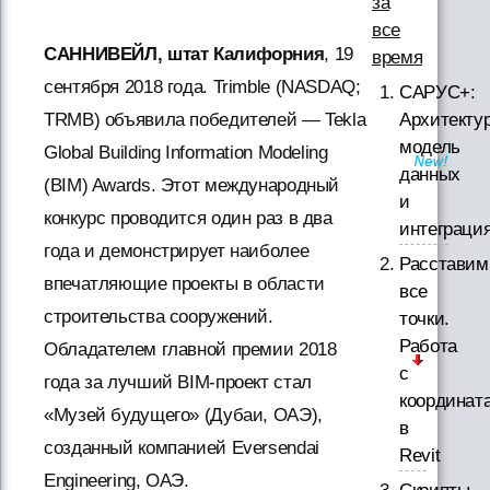
за
все
САННИВЕЙЛ, штат Калифорния
, 19
время
сентября 2018 года. Trimble (NASDAQ;
САРУС+:
Архитектур
TRMB) объявила победителей — Tekla
модель
Global Building Information Modeling
данных
(BIM) Awards. Этот международный
и
конкурс проводится один раз в два
интеграци
года и демонстрирует наиболее
Расставим
впечатляющие проекты в области
все
строительства сооружений.
точки.
Работа
Обладателем главной премии 2018
с
года за лучший BIM-проект стал
координат
«Музей будущего» (Дубаи, ОАЭ),
в
созданный компанией Eversendai
Revit
Engineering, ОАЭ.