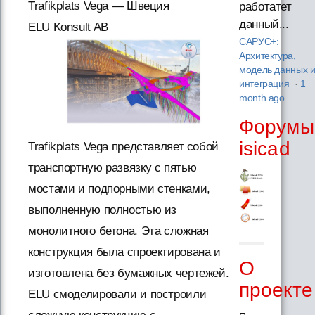
Trafikplats Vega — Швеция
работатет
данный...
ELU Konsult AB
САРУС+:
Архитектура,
модель данных 
интеграция
·
1
month ago
Форумы
isicad
Trafikplats Vega представляет собой
транспортную развязку с пятью
мостами и подпорными стенками,
выполненную полностью из
монолитного бетона. Эта сложная
конструкция была спроектирована и
О
изготовлена без бумажных чертежей.
проекте
ELU смоделировали и построили