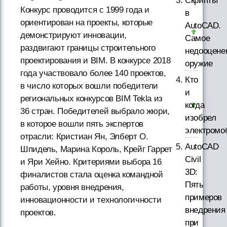
Скрипты
Конкурс проводится с 1999 года и
в
ориентирован на проекты, которые
AutoCAD.
демонстрируют инновации,
Самое
раздвигают границы строительного
недооцене
проектирования и BIM. В конкурсе 2018
оружие
года участвовало более 140 проектов,
Кто
в число которых вошли победители
и
региональных конкурсов BIM Tekla из
когда
36 стран. Победителей выбрало жюри,
изобрел
в которое вошли пять экспертов
электромо
отрасли: Кристиан Ян, Элберт О.
AutoCAD
Шпидель, Марина Король, Крейг Гаррет
Civil
и Яри Хейно. Критериями выбора 16
3D:
финалистов стала оценка командной
Пять
работы, уровня внедрения,
примеров
инновационности и технологичности
внедрения
проектов.
при