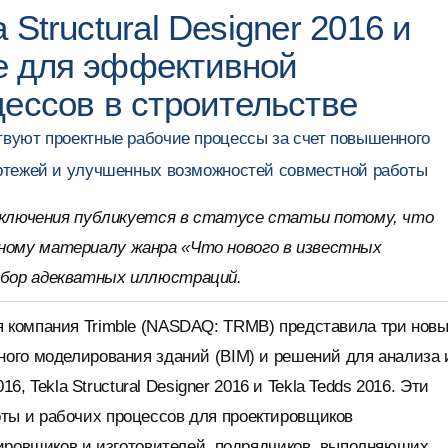
a Structural Designer 2016 и
ble для эффективной
цессов в строительстве
вуют проектные рабочие процессы за счет повышенного
ертежей и улучшенных возможностей совместной работы
сключения публикуется в статусе статьи потому, что
ному материалу жанра «Что нового в известных
абор адекватных иллюстраций.
 компания Trimble (NASDAQ: TRMB) представила три нов
ого моделирования зданий (BIM) и решений для анализа 
6, Tekla Structural Designer 2016 и Tekla Tedds 2016. Эти
ы и рабочих процессов для проектировщиков
лировщиков и изготовителей, подрядчиков, выполняющих