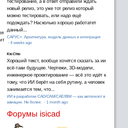
тестирование, а в ответ отправили ждать
новый релиз, это уже тот релиз который
можно тестировать, или надо ещё
подождать? Насколько хорошо работатет
данный...
ля
САРУС+: Архитектура, модель данных и интеграция
ит
·
4 weeks ago
Kto Chto
Хороший текст, вообще хочется сказать за ии
всё-таки будущее. Чертежи, 3D-модели,
инженерное проектирование — всё это идёт к
тому, что ИИ берёт на себя рутину, а человек
занимается тем, что...
ИИ в разработке CAD/CAM/CAE/BIM — как автопилот в
авиации. Не более.
·
1 month ago
Форумы isicad