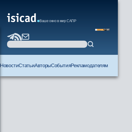
Ваше окно в мир САПР
Новости
Статьи
Авторы
События
Рекламодателям