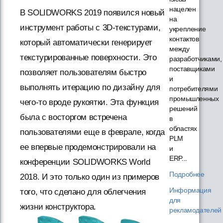
нацелен
В SOLIDWORKS 2019 появился новый
на
инструмент работы с 3D-текстурами,
укрепление
контактов
который автоматически генерирует
между
текстурированные поверхности. Это
разработчиками,
поставщиками
позволяет пользователям быстро
и
выполнять итерацию по дизайну для
потребителями
промышленных
чего-то вроде рукоятки. Эта функция
решений
была с восторгом встречена
в
областях
пользователями еще в феврале, когда
PLM
ее впервые продемонстрировали на
и
ERP...
конференции SOLIDWORKS World
Подробнее
2018. И это только один из примеров
Информация
того, что сделано для облегчения
для
жизни конструктора.
рекламодателей