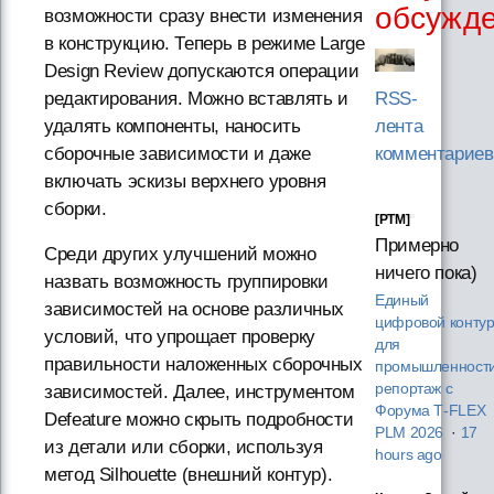
обсужд
возможности сразу внести изменения
в конструкцию. Теперь в режиме Large
Design Review допускаются операции
редактирования. Можно вставлять и
RSS-
удалять компоненты, наносить
лента
сборочные зависимости и даже
комментариев
включать эскизы верхнего уровня
сборки.
[PTM]
Примерно
Среди других улучшений можно
ничего пока)
назвать возможность группировки
Единый
зависимостей на основе различных
цифровой конту
условий, что упрощает проверку
для
правильности наложенных сборочных
промышленности
репортаж с
зависимостей. Далее, инструментом
Форума T‑FLEX
Defeature можно скрыть подробности
PLM 2026
·
17
из детали или сборки, используя
hours ago
метод Silhouette (внешний контур).