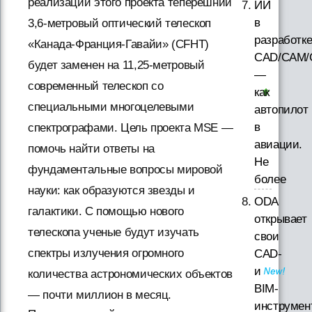
реализации этого проекта теперешний
ИИ
в
3,6-метровый оптический телескоп
разработк
«Канада-Франция-Гавайи» (CFHT)
CAD/CAM/
будет заменен на 11,25-метровый
—
современный телескоп со
как
специальными многоцелевыми
автопилот
в
спектрографами. Цель проекта MSE —
авиации.
помочь найти ответы на
Не
фундаментальные вопросы мировой
более
науки: как образуются звезды и
ODA
галактики. С помощью нового
открывает
телескопа ученые будут изучать
свои
спектры излучения огромного
CAD-
и
количества астрономических объектов
BIM-
— почти миллион в месяц.
инструмен