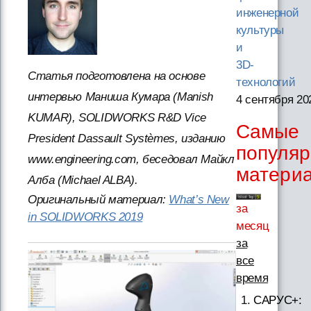
инженерной
культуры
и
3D-
Статья подготовлена на основе
технологий
интервью Маниша Кумара (Manish
4 сентября 20
KUMAR), SOLIDWORKS R&D Vice
Самые
President Dassault Systèmes, изданию
популя
www.engineering.com, беседовал Майкл
матери
Алба (Michael ALBA).
Оригинальный материал:
What’s New
за
in SOLIDWORKS 2019
месяц
за
все
время
САРУС+: