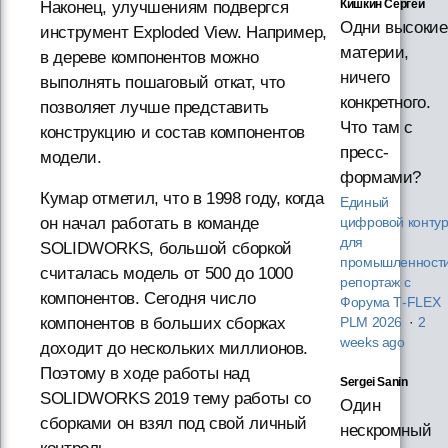
Кишкин Сергей
Наконец, улучшениям подвергся
Одни высокие
инструмент Exploded View. Например,
материи,
в дереве компонентов можно
ничего
выполнять пошаговый откат, что
конкретного.
позволяет лучше представить
Что там с
конструкцию и соcтав компонентов
пресс-
модели.
формами?
Кумар отметил, что в 1998 году, когда
Единый
он начал работать в команде
цифровой конту
для
SOLIDWORKS, большой сборкой
промышленности
считалась модель от 500 до 1000
репортаж с
компонентов. Сегодня число
Форума T‑FLEX
компонентов в больших сборках
PLM 2026
·
2
weeks ago
доходит до нескольких миллионов.
Поэтому в ходе работы над
Sergei Sanin
SOLIDWORKS 2019 тему работы со
Один
сборками он взял под свой личный
нескромный