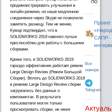
ПО
продемонстрировать улучшения в
онлайн-режиме, но наше медленное
соединение через Skype не позволило
Проект
заметить разницу. Тем не менее,
«Народ
Кумар подтвердил, что в
SOLIDWORKS 2019 намного лучше
САПР-
приспособлен для работы с большими
интерв
сборками.
Кроме того, в SOLIDWORKS 2019
Все
гораздо эффективнее работает режим
номера
Large Design Review (Режим Большой
Сборки). Вплоть до SOLIDWORKS 2018
в режиме Large Design Review сборки
Telegram
загружались без данных о
компонентах. В результате
пользователи могли только
Актуаль
просматривать сборки, не имея