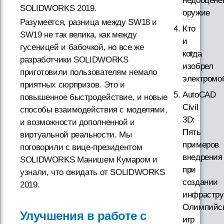
недооцене
SOLIDWORKS 2019.
оружие
Разумеется, разница между SW18 и
Кто
SW19 не так велика, как между
и
гусеницей и бабочкой, но все же
когда
разработчики SOLIDWORKS
изобрел
приготовили пользователям немало
электромо
приятных сюрпризов. Это и
AutoCAD
повышенное быстродействие, и новые
Civil
способы взаимодействия с моделями,
3D:
и возможности дополненной и
Пять
виртуальной реальности. Мы
примеров
поговорили с вице-президентом
внедрения
SOLIDWORKS Манишем Кумаром и
при
узнали, что ожидать от SOLIDWORKS
создании
2019.
инфрастру
Олимпийс
Улучшения в работе с
игр