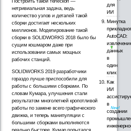
Построить такой телескоп —
для
нетривиальная задача, ведь
ИИ
количество узлов и деталей такой
Минутка
сборки достигает нескольких
прикладно
миллионов. Моделирование такой
AutoCAD:
сборки в SOLIDWORKS 2018 было бы
извлечени
сущим кошмаром даже при
данных
использовании самых мощных
в
рабочих станций.
один
SOLIDWORKS 2019 разработчики
клик
гораздо лучше приспособили для
Как
работы с большими сборками. По
ИИ
словам Кумара, улучшения стали
ассистиру
результатом многолетней кропотливой
в
работы по замене всего графического
создании
движка, и теперь манипуляции с
промышле
большими сборками выполняются
инженерно
реально быстрее. Кумар попытался