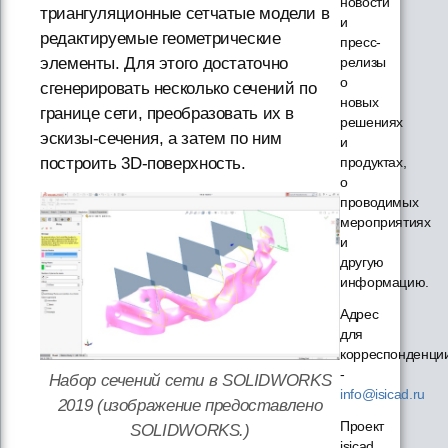
новости
триангуляционные сетчатые модели в
и
редактируемые геометрические
пресс-
элементы. Для этого достаточно
релизы
о
сгенерировать несколько сечений по
новых
границе сети, преобразовать их в
решениях
эскизы-сечения, а затем по ним
и
построить 3D-поверхность.
продуктах,
о
проводимых
мероприятиях
и
другую
информацию.
Адрес
для
корреспонденци
-
Набор сечений сети в SOLIDWORKS
info@isicad.ru
2019 (изображение предоставлено
Проект
SOLIDWORKS.)
isicad