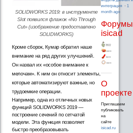
интеграция
·
1
SOLIDWORKS 2019: в инструменте
month ago
Slot появился флажок «No Through
Форумы
Cut» (изображение предоставлено
isicad
SOLIDWORKS)
Кроме сборок, Кумар обратил наше
внимание на ряд других улучшений.
Он назвал их «особое внимание к
мелочам». К ним он относит элементы,
О
которые автоматизируют важные, но
проекте
трудоемкие операции.
Например, одна из отличных новых
Приглашаем
функций SOLIDWORKS 2019 —
публиковать
построение сечений по сетчатой
на
модели. Эта функция позволяет
сайте
isicad.ru
быстро преобразовывать