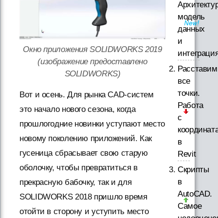
Архитектур
модель
данных
и
Окно приложения SOLIDWORKS 2019
интеграци
(изображение предоставлено
Расставим
SOLIDWORKS)
все
точки.
Вот и осень. Для рынка CAD-систем
Работа
это начало нового сезона, когда
с
прошлогодние новинки уступают место
координат
новому поколению приложений. Как
в
гусеница сбрасывает свою старую
Revit
оболочку, чтобы превратиться в
Скрипты
в
прекрасную бабочку, так и для
AutoCAD.
SOLIDWORKS 2018 пришло время
Самое
отойти в сторону и уступить место