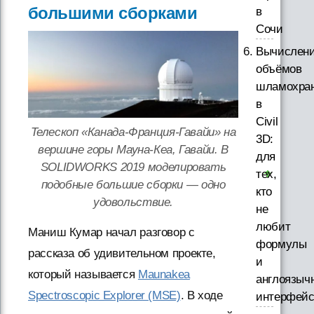
большими сборками
в
Сочи
Вычислен
объёмов
шламохра
в
Civil
Телескоп «Канада-Франция-Гавайи» на
3D:
вершине горы Мауна-Кеа, Гавайи. В
для
SOLIDWORKS 2019 моделировать
тех,
подобные большие сборки — одно
кто
удовольствие.
не
любит
Маниш Кумар начал разговор с
формулы
рассказа об удивительном проекте,
и
который называется
Maunakea
англоязыч
Spectroscopic Explorer (MSE)
. В ходе
интерфей