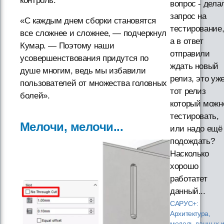
контроль.
вопрос - дела
запрос на
«С каждым днем сборки становятся
тестирование
все сложнее и сложнее, — подчеркнул
а в ответ
Кумар. — Поэтому наши
отправили
усовершенствования придутся по
ждать новый
душе многим, ведь мы избавили
релиз, это уж
пользователей от множества головных
тот релиз
болей».
который можн
тестировать,
Мелочи, мелочи...
или надо ещё
подождать?
Насколько
хорошо
работатет
данный...
САРУС+:
Архитектура,
модель данных 