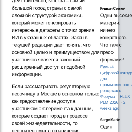
Действительно, Москва – самый
большой город страны с самой
Кишкин Сергей
Одни высокие
сложной структурой экономики,
материи,
который может генерировать
ничего
интересные датасеты с точки зрения
конкретного.
ИИ в указанных областях. Закон в
Что там с
текущей редакции дает понять, что
пресс-
основной целью и преимуществом для
формами?
участников является законный
расширенный доступ к подобной
Единый
цифровой конту
информации.
для
промышленности
Если рассматривать регуляторную
репортаж с
песочницу в Москве в основном только
Форума T‑FLEX
как предоставление доступа
PLM 2026
·
2
участникам эксперимента к данным,
weeks ago
которые создает город в процессе
Sergei Sanin
своей жизнедеятельности, то
Один
непонятен смысл ограничения,