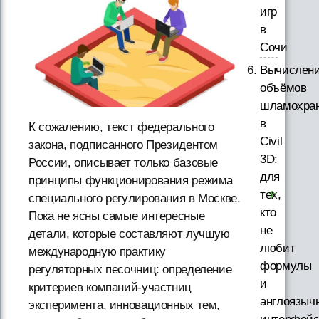
игр
в
Сочи
Вычислен
объёмов
шламохра
в
К сожалению, текст федерального
Civil
закона, подписанного Президентом
3D:
России, описывает только базовые
для
принципы функционирования режима
тех,
специального регулирования в Москве.
кто
Пока не ясны самые интересные
не
детали, которые составляют лучшую
любит
международную практику
формулы
регуляторных песочниц: определение
и
критериев компаний-участниц
англоязыч
эксперимента, инновационных тем,