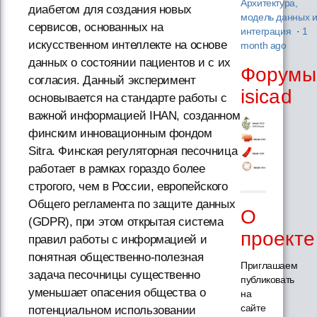
Архитектура,
диабетом для создания новых
модель данных 
сервисов, основанных на
интеграция
·
1
искусственном интеллекте на основе
month ago
данных о состоянии пациентов и с их
Форумы
согласия. Данный эксперимент
isicad
основывается на стандарте работы с
важной информацией IHAN, созданном
финским инновационным фондом
Sitra. Финская регуляторная песочница
работает в рамках гораздо более
строгого, чем в России, европейского
Общего регламента по защите данных
О
(GDPR), при этом открытая система
проекте
правил работы с информацией и
понятная общественно-полезная
Приглашаем
задача песочницы существенно
публиковать
уменьшает опасения общества о
на
сайте
потенциальном использовании