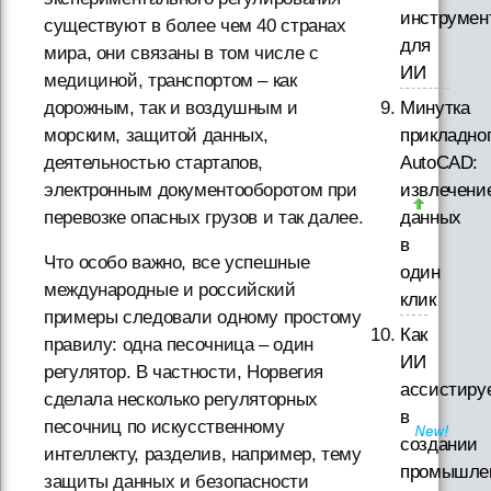
инструмен
существуют в более чем 40 странах
для
мира, они связаны в том числе с
ИИ
медициной, транспортом – как
Минутка
дорожным, так и воздушным и
прикладно
морским, защитой данных,
AutoCAD:
деятельностью стартапов,
извлечени
электронным документооборотом при
данных
перевозке опасных грузов и так далее.
в
Что особо важно, все успешные
один
международные и российский
клик
примеры следовали одному простому
Как
правилу: одна песочница – один
ИИ
регулятор. В частности, Норвегия
ассистиру
сделала несколько регуляторных
в
песочниц по искусственному
создании
интеллекту, разделив, например, тему
промышле
защиты данных и безопасности