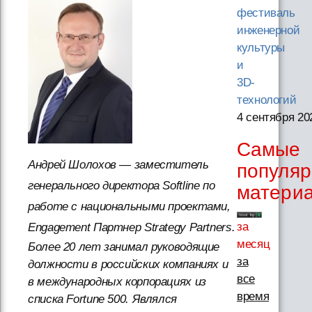
фестиваль
инженерной
культуры
и
3D-
технологий
4 сентября 20
Самые
Андрей Шолохов — заместитель
популя
генерального директора Softline по
матери
работе с национальными проектами,
за
Engagement Партнер Strategy Partners.
месяц
Более 20 лет занимал руководящие
за
должности в российских компаниях и
все
в международных корпорациях из
время
списка Fortune 500. Являлся