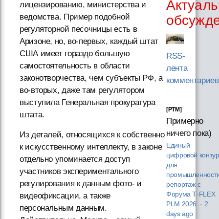
Актуаль
лицензированию, министерства и
ведомства. Пример подобной
обсужд
регуляторной песочницы есть в
Аризоне, но, во-первых, каждый штат
США имеет гораздо большую
RSS-
самостоятельность в области
лента
законотворчества, чем субъекты РФ, а
комментариев
во-вторых, даже там регулятором
выступила Генеральная прокуратура
[PTM]
штата.
Примерно
ничего пока)
Из деталей, относящихся к собственно
Единый
к искусственному интеллекту, в законе
цифровой конту
отдельно упоминается доступ
для
участников экспериментального
промышленности
регулирования к данным фото- и
репортаж с
Форума T‑FLEX
видеофиксации, а также
PLM 2026
·
2
персональным данным.
days ago