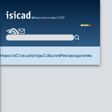
Ваше окно в мир САПР
Новости
Статьи
Авторы
События
Рекламодателям