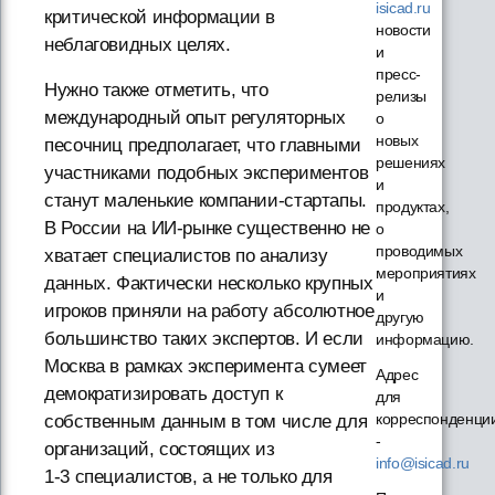
isicad.ru
критической информации в
новости
неблаговидных целях.
и
пресс-
Нужно также отметить, что
релизы
международный опыт регуляторных
о
новых
песочниц предполагает, что главными
решениях
участниками подобных экспериментов
и
станут маленькие компании-стартапы.
продуктах,
В России на ИИ-рынке существенно не
о
проводимых
хватает специалистов по анализу
мероприятиях
данных. Фактически несколько крупных
и
игроков приняли на работу абсолютное
другую
большинство таких экспертов. И если
информацию.
Москва в рамках эксперимента сумеет
Адрес
демократизировать доступ к
для
корреспонденци
собственным данным в том числе для
-
организаций, состоящих из
info@isicad.ru
1‑3 специалистов, а не только для