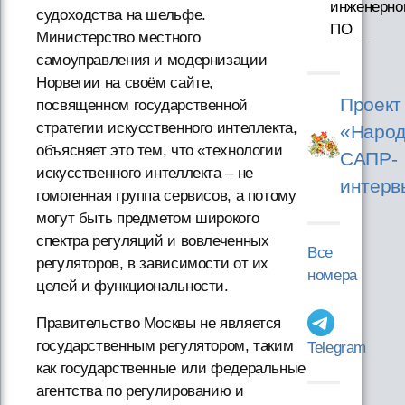
инженерно
судоходства на шельфе.
ПО
Министерство местного
самоуправления и модернизации
Норвегии на своём сайте,
Проект
посвященном государственной
стратегии искусственного интеллекта,
«Народ
объясняет это тем, что «технологии
САПР-
искусственного интеллекта – не
интерв
гомогенная группа сервисов, а потому
могут быть предметом широкого
спектра регуляций и вовлеченных
Все
регуляторов, в зависимости от их
номера
целей и функциональности.
Правительство Москвы не является
государственным регулятором, таким
Telegram
как государственные или федеральные
агентства по регулированию и