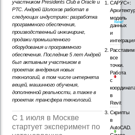
участником Presidents Club в Oracle и
САРУС+:
PTC. Андрей Шолохов работал в
Архитектур
следующих индустриях: разработка
модель
программного обеспечения,
данных
производственный инжиниринг,
и
продажи промышленного
интеграци
оборудования и программного
Расставим
обеспечения. Последние 5 лет Андрей
все
был активным участником в
точки.
проектах внедрения новых
Работа
технологий, в том числе интернета
с
вещей, машинного обучения,
координат
дополненной реальности, а также в
в
проектах трансфера технологий.
Revit
Скрипты
С 1 июля в Москве
в
стартует эксперимент по
AutoCAD.