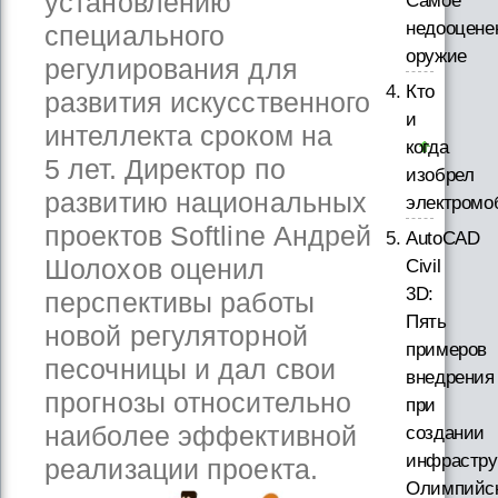
установлению
Самое
недооцене
специального
оружие
регулирования для
Кто
развития искусственного
и
интеллекта сроком на
когда
5 лет. Директор по
изобрел
развитию национальных
электромо
проектов Softline Андрей
AutoCAD
Шолохов оценил
Civil
3D:
перспективы работы
Пять
новой регуляторной
примеров
песочницы и дал свои
внедрения
прогнозы относительно
при
наиболее эффективной
создании
инфрастру
реализации проекта.
Олимпийс