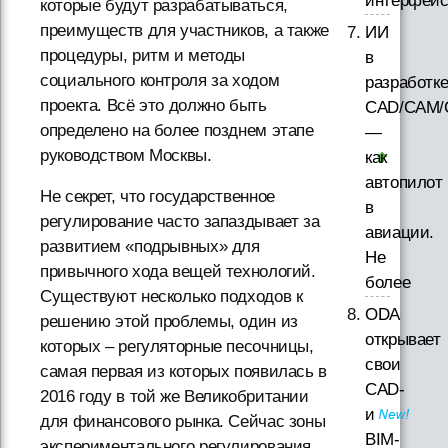
интерфей
которые будут разрабатываться,
преимуществ для участников, а также
ИИ
процедуры, ритм и методы
в
социального контроля за ходом
разработк
проекта. Всё это должно быть
CAD/CAM/
определено на более позднем этапе
—
руководством Москвы.
как
автопилот
Не секрет, что государственное
в
регулирование часто запаздывает за
авиации.
развитием «подрывных» для
Не
привычного хода вещей технологий.
более
Существуют несколько подходов к
ODA
решению этой проблемы, один из
открывает
которых – регуляторные песочницы,
свои
самая первая из которых появилась в
CAD-
2016 году в той же Великобритании
и
для финансового рынка. Сейчас зоны
BIM-
экспериментального регулирования