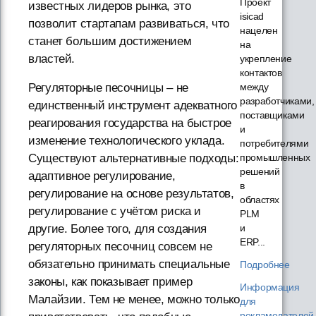
Проект
известных лидеров рынка, это
isicad
позволит стартапам развиваться, что
нацелен
станет большим достижением
на
властей.
укрепление
контактов
между
Регуляторные песочницы – не
разработчиками,
единственный инструмент адекватного
поставщиками
реагирования государства на быстрое
и
изменение технологического уклада.
потребителями
промышленных
Существуют альтернативные подходы:
решений
адаптивное регулирование,
в
регулирование на основе результатов,
областях
регулирование с учётом риска и
PLM
и
другие. Более того, для создания
ERP...
регуляторных песочниц совсем не
обязательно принимать специальные
Подробнее
законы, как показывает пример
Информация
Малайзии. Тем не менее, можно только
для
рекламодателей