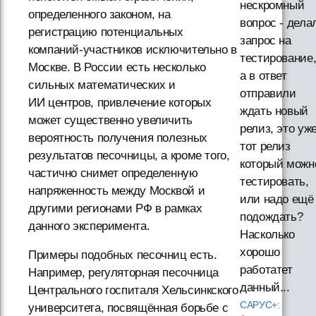
нескромный
определенного законом, на
вопрос - дела
регистрацию потенциальных
запрос на
компаний-участников исключительно в
тестирование
Москве. В России есть несколько
а в ответ
сильных математических и
отправили
ИИ центров, привлечение которых
ждать новый
может существенно увеличить
релиз, это уж
вероятность получения полезных
тот релиз
результатов песочницы, а кроме того,
который можн
частично снимет определенную
тестировать,
напряженность между Москвой и
или надо ещё
другими регионами РФ в рамках
подождать?
данного эксперимента.
Насколько
хорошо
Примеры подобных песочниц есть.
работатет
Например, регуляторная песочница
данный...
Центрального госпиталя Хельсинкского
САРУС+:
университета, посвящённая борьбе с