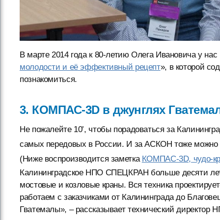
В марте 2014 года к 80-летию Олега Ивановича у нас
молодости и её эффективный рецепт
», в которой со
познакомиться.
3. КОМПАС-3D в джунглях Гватема
Не пожалейте 10’, чтобы порадоваться за Калинингр
самых передовых в России. И за АСКОН тоже можно 
(Ниже воспроизводится заметка
КОМПАС-3D, чудо-кр
Калининградское НПО СПЕЦКРАН больше десяти лет 
мостовые и козловые краны. Вся техника проектиру
работаем с заказчиками от Калининграда до Благовещ
Гватемалы», – рассказывает технический директор