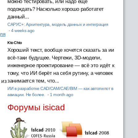
можно тестировать, или надо ещё
подождать? Насколько хорошо работатет
данный...
САРУС+: Архитектура, модель данных и интеграция
·
4 weeks ago
для
Kto Chto
Хороший текст, вообще хочется сказать за ии
всё-таки будущее. Чертежи, 3D-модели,
инженерное проектирование — всё это идёт к
тому, что ИИ берёт на себя рутину, а человек
занимается тем, что...
 из
ИИ в разработке CAD/CAM/CAE/BIM — как автопилот в
авиации. Не более.
·
1 month ago
Форумы isicad