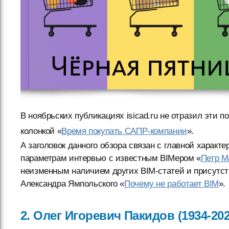
В ноябрьских публикациях isicad.ru не отразил эти п
колонкой «
Время покупать САПР-компании
».
А заголовок данного обзора связан с главной характ
параметрам интервью с известным BIMером «
Петр М
неизменным наличием других BIM-статей и присутств
Александра Ямпольского «
Почему не работает BIM
».
2. Олег Игоревич Пакидов (1934-202