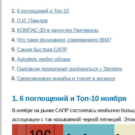
6 поглощений и Toп-10
О.И. Пакидов
КОМПАС-3D в джунглях Гватемалы
Что такое фундамент современного BIM?
Самая быстрая САПР
Autodesk любит облака
Грабовски продолжает разбираться с Siemens
Сверхзвуковая индейка и туалет в космосе
1. 6 поглощений и Toп-10 ноября
В ноябре на рынке САПР состоялась необычно больш
ассоциации с так называемой черной пятницей. Это