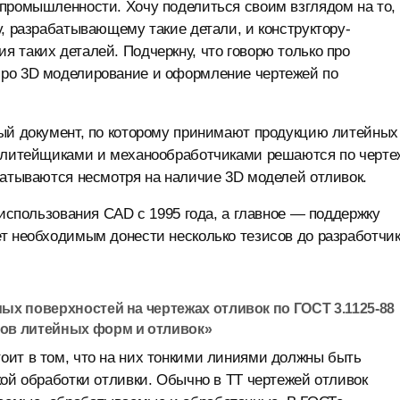
 промышленности. Хочу поделиться своим взглядом на то,
у, разрабатывающему такие детали, и конструктору-
 таких деталей. Подчеркну, что говорю только про
про 3D моделирование и оформление чертежей по
ный документ, по которому принимают продукцию литейных
у литейщиками и механообработчиками решаются по черте
батываются несмотря на наличие 3D моделей отливок.
 использования CAD с 1995 года, а главное — поддержку
т необходимым донести несколько тезисов до разработчи
х поверхностей на чертежах отливок по ГОСТ 3.1125-88
ов литейных форм и отливок»
оит в том, что на них тонкими линиями должны быть
кой обработки отливки. Обычно в ТТ чертежей отливок