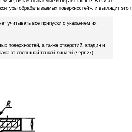
аемые, обрабатываемые и обработанные. В ГОСТе
контуры обрабатываемых поверхностей», и выглядит это т
т учитывать все припуски с указанием их
х поверхностей, а также отверстий, впадин и
ражают сплошной тонкой линией (черт.27).