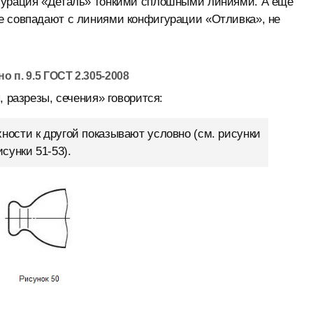
игурация «Деталь» тонкими сплошными линиями. А ещё
е совпадают с линиями конфигурации «Отливка», не
 п. 9.5 ГОСТ 2.305-2008
, разрезы, сечения» говорится:
ости к другой показывают условно (см. рисунки
сунки 51-53).