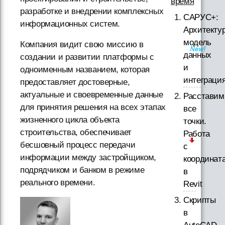
время
разработке и внедрении комплексных
САРУС+:
информационных систем.
Архитектур
модель
Компания видит свою миссию в
данных
создании и развитии платформы с
и
одноименным названием, которая
интеграци
предоставляет достоверные,
актуальные и своевременные данные
Расставим
для принятия решения на всех этапах
все
жизненного цикла объекта
точки.
строительства, обеспечивает
Работа
бесшовный процесс передачи
с
информации между застройщиком,
координат
подрядчиком и банком в режиме
в
реального времени.
Revit
Скрипты
в