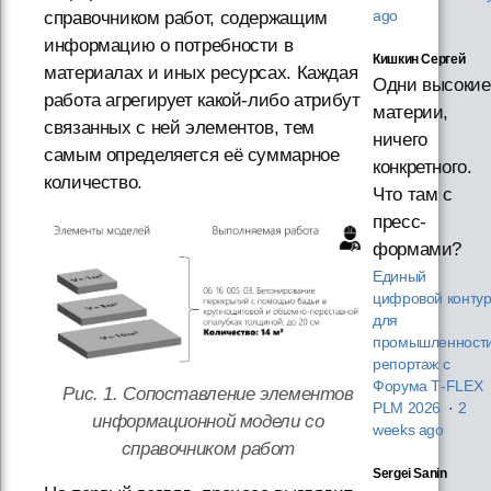
справочником работ, содержащим
ago
информацию о потребности в
Кишкин Сергей
материалах и иных ресурсах. Каждая
Одни высокие
работа агрегирует какой-либо атрибут
материи,
связанных с ней элементов, тем
ничего
самым определяется её суммарное
конкретного.
количество.
Что там с
пресс-
формами?
Единый
цифровой конту
для
промышленности
репортаж с
Форума T‑FLEX
Рис. 1. Сопоставление элементов
PLM 2026
·
2
информационной модели со
weeks ago
справочником работ
Sergei Sanin