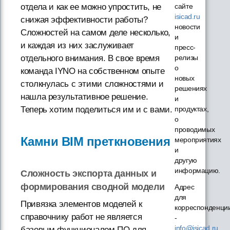
отдела и как ее можно упростить, не
сайте
isicad.ru
снижая эффективности работы?
новости
Сложностей на самом деле несколько,
и
и каждая из них заслуживает
пресс-
отдельного внимания. В свое время
релизы
о
команда IYNO на собственном опыте
новых
столкнулась с этими сложностями и
решениях
нашла результативное решение.
и
Теперь хотим поделиться им и с вами.
продуктах,
о
проводимых
Камни BIM преткновения
мероприятиях
и
другую
информацию.
Сложность экспорта данных и
формирования сводной модели
Адрес
для
Привязка элементов моделей к
корреспонденци
справочнику работ не является
-
info@isicad.ru
базовым функционалом ПО для