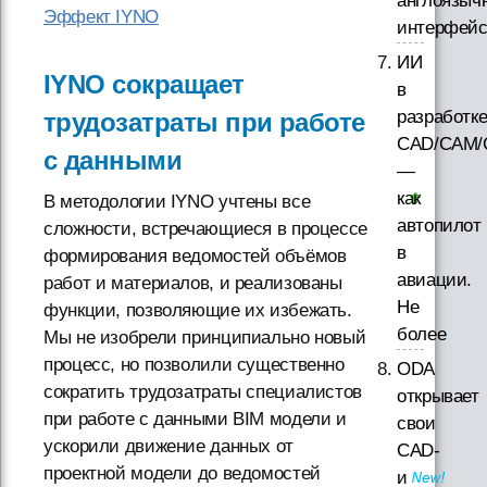
англоязыч
Эффект IYNO
интерфей
ИИ
IYNO сокращает
в
разработк
трудозатраты при работе
CAD/CAM/
с данными
—
как
В методологии IYNO учтены все
автопилот
сложности, встречающиеся в процессе
в
формирования ведомостей объёмов
авиации.
работ и материалов, и реализованы
Не
функции, позволяющие их избежать.
более
Мы не изобрели принципиально новый
процесс, но позволили существенно
ODA
сократить трудозатраты специалистов
открывает
при работе с данными BIM модели и
свои
ускорили движение данных от
CAD-
проектной модели до ведомостей
и