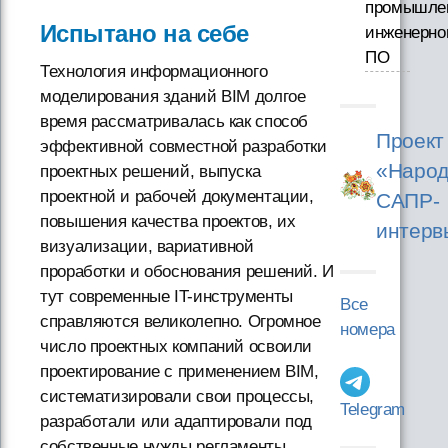
промышле
Испытано на себе
инженерно
ПО
Технология информационного
моделирования зданий BIM долгое
время рассматривалась как способ
Проект
эффективной совместной разработки
«Народ
проектных решений, выпуска
проектной и рабочей документации,
САПР-
повышения качества проектов, их
интерв
визуализации, вариативной
проработки и обоснования решений. И
тут современные IT-инструменты
Все
справляются великолепно. Огромное
номера
число проектных компаний освоили
проектирование с применением BIM,
систематизировали свои процессы,
Telegram
разработали или адаптировали под
собственные нужды регламенты,