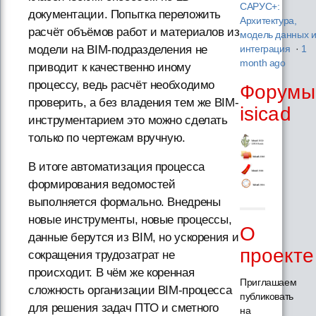
САРУС+:
документации. Попытка переложить
Архитектура,
расчёт объёмов работ и материалов из
модель данных 
модели на BIM-подразделения не
интеграция
·
1
month ago
приводит к качественно иному
процессу, ведь расчёт необходимо
Форумы
проверить, а без владения тем же BIM-
isicad
инструментарием это можно сделать
только по чертежам вручную.
В итоге автоматизация процесса
формирования ведомостей
выполняется формально. Внедрены
новые инструменты, новые процессы,
О
данные берутся из BIM, но ускорения и
проекте
сокращения трудозатрат не
происходит. В чём же коренная
Приглашаем
сложность организации BIM-процесса
публиковать
для решения задач ПТО и сметного
на