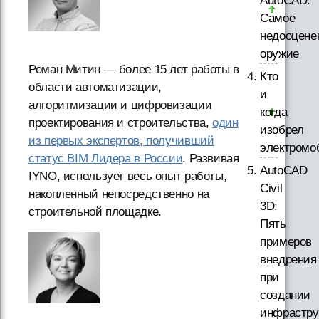
AutoCAD.
Самое
недооцене
оружие
Роман Митин — более 15 лет работы в
Кто
области автоматизации,
и
алгоритмизации и цифровизации
когда
проектирования и строительства,
один
изобрел
из первых экспертов, получивший
электромо
статус BIM Лидера в России
. Развивая
AutoCAD
IYNO, использует весь опыт работы,
Civil
накопленный непосредственно на
3D:
строительной площадке.
Пять
примеров
внедрения
при
создании
инфрастру