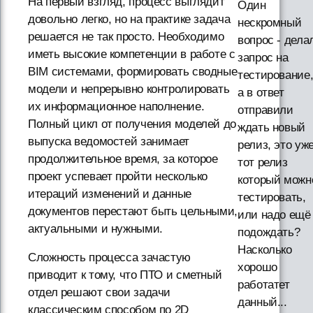
На первый взгляд, процесс выглядит
Один
довольно легко, но на практике задача
нескромный
решается не так просто. Необходимо
вопрос - дела
иметь высокие компетенции в работе с
запрос на
BIM системами, формировать сводные
тестирование
модели и непрерывно контролировать
а в ответ
их информационное наполнение.
отправили
Полный цикл от получения моделей до
ждать новый
выпуска ведомостей занимает
релиз, это уж
продолжительное время, за которое
тот релиз
проект успевает пройти несколько
который можн
итераций изменений и данные
тестировать,
документов перестают быть цельными,
или надо ещё
актуальными и нужными.
подождать?
Насколько
Сложность процесса зачастую
хорошо
приводит к тому, что ПТО и сметный
работатет
отдел решают свои задачи
данный...
классическим способом по 2D