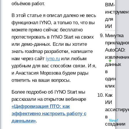
объёмов работ.
BIM-
инструмен
В этой статье я описал далеко не весь
для
функционал IYNO, а только то, что вы
ИИ
можете прямо сейчас бесплатно
Минутка
протестировать в IYNO Start на своих
прикладно
или демо-данных. Если вы хотите
AutoCAD:
знать roadmap разработки, напишите
извлечени
нам через сайт
iyno.ru
или любым
данных
удобным для вас способом связи. И я,
в
и Анастасия Морозова будем рады
один
ответить на ваши вопросы.
клик
Более подробно об IYNO Start мы
Как
рассказали на открытом вебинаре
ИИ
«Цифровизация ПТО: как
ассистиру
эффективно настроить работу с
в
данными»
.
создании