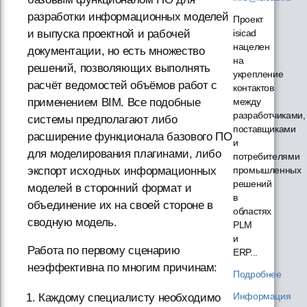
разработки информационных моделей
Проект
и выпуска проектной и рабочей
isicad
нацелен
документации, но есть множество
на
решений, позволяющих выполнять
укрепление
расчёт ведомостей объёмов работ с
контактов
применением BIM. Все подобные
между
разработчиками,
системы предполагают либо
поставщиками
расширение функционала базового ПО
и
для моделирования плагинами, либо
потребителями
экспорт исходных информационных
промышленных
решений
моделей в сторонний формат и
в
объединение их на своей стороне в
областях
сводную модель.
PLM
и
Работа по первому сценарию
ERP...
неэффективна по многим причинам:
Подробнее
Информация
Каждому специалисту необходимо