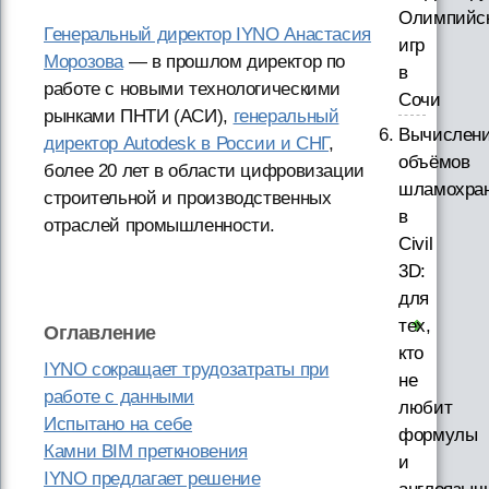
Олимпийс
Генеральный директор IYNO Анастасия
игр
Морозова
— в прошлом директор по
в
работе с новыми технологическими
Сочи
рынками ПНТИ (АСИ),
генеральный
Вычислен
директор Autodesk в России и СНГ
,
объёмов
более 20 лет в области цифровизации
шламохра
строительной и производственных
в
отраслей промышленности.
Civil
3D:
для
тех,
Оглавление
кто
IYNO сокращает трудозатраты при
не
работе с данными
любит
Испытано на себе
формулы
Камни BIM преткновения
и
IYNO предлагает решение