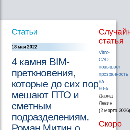
Статьи
Случай
статья
18 мая 2022
Vitro-
4 камня BIM-
CAD
повышает
преткновения,
прозрачность
которые до сих пор
на
60%
—
мешают ПТО и
Давид
сметным
Левин
(2 марта 2026
подразделениям.
Скоро
Роман Митин о