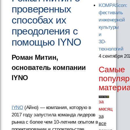
KOMPAScon:
проверенных
фестиваль
способах их
инженерной
культуры
преодоления с
и
помощью IYNO
3D-
технологий
Роман Митин,
4 сентября 20
основатель компании
Самые
IYNO
популя
матери
за
IYNO
(Айно) — компания, которую в
месяц
2017 году запустила команда лидеров
за
рынка с более чем 10-летним опытом в
все
проектировании и строительстве,