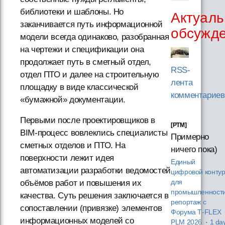
библиотеки и шаблоны. Но
Актуаль
заканчивается путь информационной
обсужд
модели всегда одинаково, разобранная
на чертежи и спецификации она
продолжает путь в сметный отдел,
RSS-
отдел ПТО и далее на строительную
лента
площадку в виде классической
комментариев
«бумажной» документации.
Первыми после проектировщиков в
[PTM]
BIM-процесс вовлеклись специалисты
Примерно
сметных отделов и ПТО. На
ничего пока)
поверхности лежит идея
Единый
автоматизации разработки ведомостей
цифровой конту
объёмов работ и повышения их
для
промышленности
качества. Суть решения заключается в
репортаж с
сопоставлении (привязке) элементов
Форума T‑FLEX
информационных моделей со
PLM 2026
·
1 da