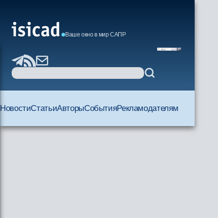
Ваше окно в мир САПР
Новости
Статьи
Авторы
События
Рекламодателям