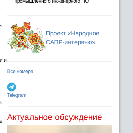
промышленного инженерного ПО
и
Проект «Народное
САПР-интервью»
и и
и
Все номера
Telegram
я,
Актуальное обсуждение
х