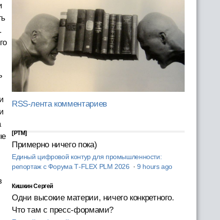
и
ть
.
го
ь
и
RSS-лента комментариев
и
а
[PTM]
ые
Примерно ничего пока)
Единый цифровой контур для промышленности:
репортаж с Форума T‑FLEX PLM 2026
·
9 hours ago
—
в
Кишкин Сергей
Одни высокие материи, ничего конкретного.
Что там с пресс-формами?