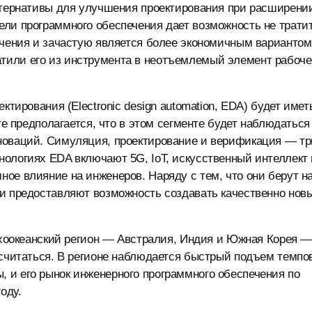
льтернативы для улучшения проектирования при расширени
ели программного обеспечения дает возможность не трати
ечения и зачастую является более экономичным вариантом
тили его из инструмента в неотъемлемый элемент рабоче
ктирования (Electronic design automation, EDA) будет имет
те предполагается, что в этом сегменте будет наблюдаться
новаций. Симуляция, проектирование и верификация — тр
ологиях EDA включают 5G, IoT, искусственный интеллект 
ое влияние на инженеров. Наряду с тем, что они берут н
ии предоставляют возможность создавать качественно нов
Тихоокеанский регион — Австралия, Индия и Южная Корея 
 считаться. В регионе наблюдается быстрый подъем темпо
 и его рынок инженерного программного обеспечения по
оду.