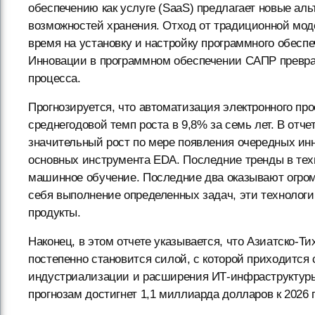
обеспечению как услуге (SaaS) предлагает новые а
возможностей хранения. Отход от традиционной мод
время на установку и настройку программного обесп
Инновации в программном обеспечении САПР превра
процесса.
Прогнозируется, что автоматизация электронного прое
среднегодовой темп роста в 9,8% за семь лет. В отче
значительный рост по мере появления очередных ин
основных инструмента EDA. Последние тренды в техн
машинное обучение. Последние два оказывают огромн
себя выполнение определенных задач, эти технолог
продукты.
Наконец, в этом отчете указывается, что Азиатско-
постепенно становится силой, с которой приходится
индустриализации и расширения ИТ-инфраструктуры,
прогнозам достигнет 1,1 миллиарда долларов к 2026 г