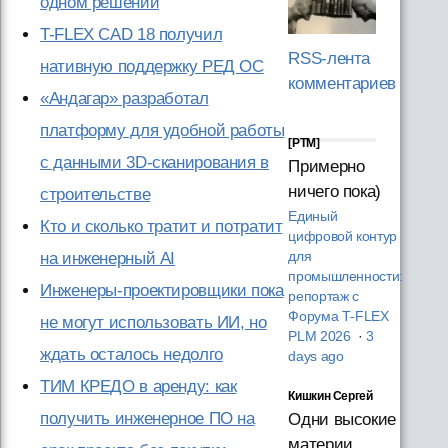
одном решении
T-FLEX CAD 18 получил
RSS-лента
нативную поддержку РЕД ОС
комментариев
«Андагар» разработал
платформу для удобной работы
[PTM]
с данными 3D-сканирования в
Примерно
ничего пока)
строительстве
Единый
Кто и сколько тратит и потратит
цифровой контур
для
на инженерный AI
промышленности:
Инженеры-проектировщики пока
репортаж с
Форума T‑FLEX
не могут использовать ИИ, но
PLM 2026
·
3
ждать осталось недолго
days ago
ТИМ КРЕДО в аренду: как
Кишкин Сергей
получить инженерное ПО на
Одни высокие
материи,