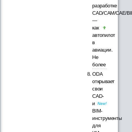
разработке
CAD/CAM/CAE/B
—
как
автопилот
в
авиации.
Не
более
ODA
открывает
свои
CAD-
и
BIM-
инструменты
для