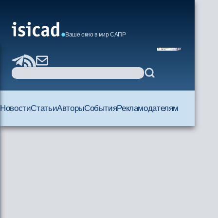
Ваше окно в мир САПР
Новости
Статьи
Авторы
События
Рекламодателям