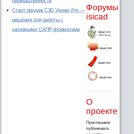
промышленности
Форумы
Старт продаж C3D Viewer Pro —
isicad
решения для работы с
нативными САПР-форматами
О
проекте
Приглашаем
публиковать