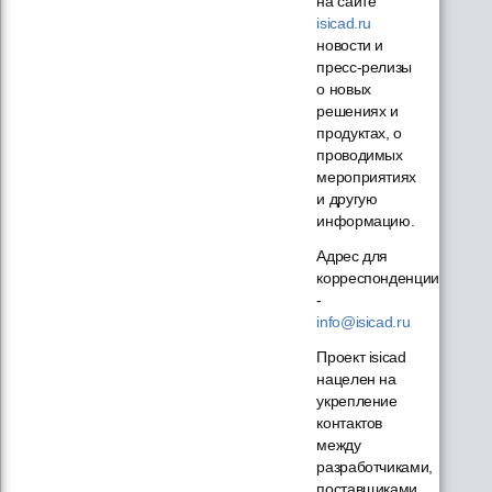
на сайте
isicad.ru
новости и
пресс-релизы
о новых
решениях и
продуктах, о
проводимых
мероприятиях
и другую
информацию.
Адрес для
корреспонденции
-
info@isicad.ru
Проект isicad
нацелен на
укрепление
контактов
между
разработчиками,
поставщиками