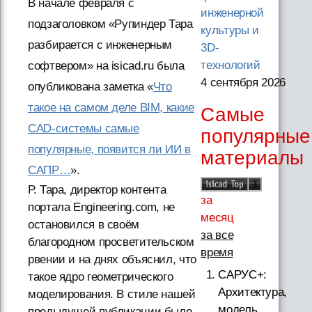
В начале февраля с
инженерной
подзаголовком «Рупиндер Тара
культуры и
разбирается с инженерным
3D-
технологий
софтвером» на isicad.ru была
4 сентября 2026
опубликована заметка «
Что
такое на самом деле BIM, какие
Самые
CAD-системы самые
популярные
популярные, появится ли ИИ в
материалы
САПР…
».
Р. Тара, директор контента
за
портала Engineering.com, не
месяц
остановился в своём
за все
благородном просветительском
время
рвении и на днях объяснил, что
САРУС+:
такое ядро геометрического
Архитектура,
моделирования. В стиле нашей
модель
предыдущей публикации было