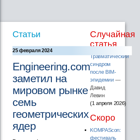
Статьи
Случайная
статья
25 февраля 2024
Травматический
Engineering.com
синдром
после BIM-
заметил на
эпидемии
—
мировом рынке
Давид
Левин
семь
(1 апреля 2026
)
геометрических
Скоро
ядер
KOMPAScon:
фестиваль