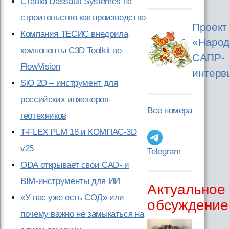
Ставка Dassault Systèmes на
строительство как производство
Проект
Компания ТЕСИС внедрила
«Народ
компоненты C3D Toolkit во
САПР-
FlowVision
интерв
SiO 2D – инструмент для
российских инженеров-
Все номера
геотехников
T-FLEX PLM 18 и КОМПАС-3D
v25
Telegram
ODA открывает свои CAD- и
BIM-инструменты для ИИ
Актуальное
«У нас уже есть СОД» или
обсуждение
почему важно не замыкаться на