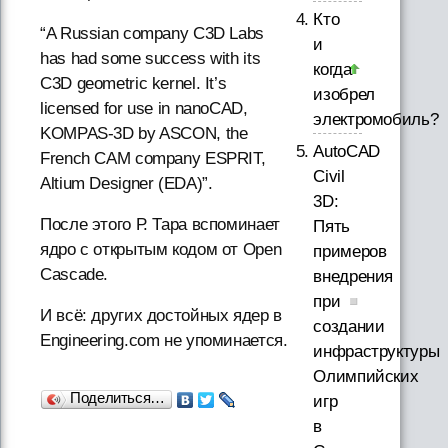
Кто
“A Russian company C3D Labs
и
has had some success with its
когда
C3D geometric kernel. It’s
изобрел
licensed for use in nanoCAD,
электромобиль?
KOMPAS-3D by ASCON, the
AutoCAD
French CAM company ESPRIT,
Civil
Altium Designer (EDA)”.
3D:
После этого Р. Тара вспоминает
Пять
ядро с открытым кодом от Open
примеров
Cascade.
внедрения
при
И всё: других достойных ядер в
создании
Engineering.com не упоминается.
инфраструктуры
Олимпийских
Поделиться…
игр
в