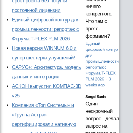
срок проекта без покупки
ничего
постоянной лицензии
конкретного.
Единый цифровой контур для
Что там с
пресс-
промышленности: репортаж с
формами?
Форума T‑FLEX PLM 2026
Единый
Новая версия WINNUM 6.0 и
цифровой контур
для
супер шестерка улучшений!
промышленности:
САРУС+: Архитектура, модель
репортаж с
Форума T‑FLEX
данных и интеграция
PLM 2026
·
3
weeks ago
АСКОН выпустил КОМПАС-3D
v25
Sergei Sanin
Один
Компания «Топ Системы» и
нескромный
«Группа Астра»
вопрос - делал
сертифицировали нативную
запрос на