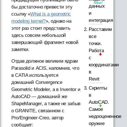
данных
бы достаточно привести эту
и
ссылку «
What is a geometric
интеграция
modeling kernel?
», однако на
этот раз стоит представить
Расставим
здесь совсем небольшой
все
завершающий фрагмент новой
точки.
заметки.
Работа
с
Отдав должное великим ядрам
координатами
Parasolid и ACIS, напомнив, что
в
в CATIA используется
Revit
домашний Convergence
Скрипты
Geometric Modeler, а в Inventor и
в
AutoCAD — домашний же
AutoCAD.
ShapeManager, а также не забыв
Самое
о GRANITE, связанном с
недооцененное
Pro/Engineer-Creo, автор
оружие
сообщает: