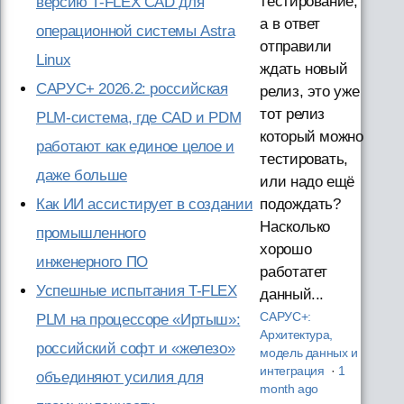
тестирование,
версию T-FLEX CAD для
а в ответ
операционной системы Astra
отправили
Linux
ждать новый
САРУС+ 2026.2: российская
релиз, это уже
тот релиз
PLM-система, где CAD и PDM
который можно
работают как единое целое и
тестировать,
даже больше
или надо ещё
подождать?
Как ИИ ассистирует в создании
Насколько
промышленного
хорошо
инженерного ПО
работатет
Успешные испытания T-FLEX
данный...
САРУС+:
PLM на процессоре «Иртыш»:
Архитектура,
российский софт и «железо»
модель данных и
интеграция
·
1
объединяют усилия для
month ago