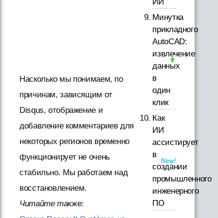
ИИ
Минутка
прикладного
AutoCAD:
извлечение
данных
в
Насколько мы понимаем, по
один
причинам, зависящим от
клик
Disqus, отображение и
Как
добавление комментариев для
ИИ
некоторых регионов временно
ассистирует
в
функционирует не очень
создании
стабильно. Мы работаем над
промышленного
восстановлением.
инженерного
ПО
Читайте также: