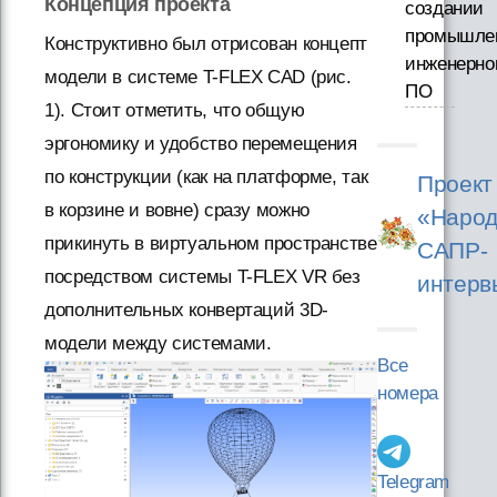
Концепция проекта
создании
промышле
Конструктивно был отрисован концепт
инженерно
модели в системе T-FLEX CAD (рис.
ПО
1). Стоит отметить, что общую
эргономику и удобство перемещения
по конструкции (как на платформе, так
Проект
в корзине и вовне) сразу можно
«Народ
прикинуть в виртуальном пространстве
САПР-
посредством системы T-FLEX VR без
интерв
дополнительных конвертаций 3D-
модели между системами.
Все
номера
Telegram