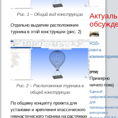
Актуаль
Рис. 1 – Общий вид конструкции
обсужд
Отдельно выделим расположение
турника в этой конструкции (рис. 2)
RSS-
лента
комментариев
[PTM]
Примерно
ничего пока)
Рис. 2 – Расположение турника в
Единый
общей конструкции
цифровой конту
для
По общему концепту проекта для
промышленности
установки и крепления классического
репортаж с
гимнастического турника на растяжках
Форума T‑FLEX