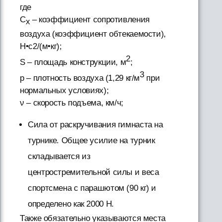
где
C
– коэффициент сопротивления
x
воздуха (коэффициент обтекаемости),
Н•с2/(м•кг);
2
S – площадь конструкции, м
;
3
p – плотность воздуха (1,29 кг/м
при
нормальных условиях);
ν – скорость подъема, км/ч;
Сила от раскручивания гимнаста на
турнике. Общее усилие на турник
складывается из
центростремительной силы и веса
спортсмена с парашютом (90 кг) и
определено как 2000 Н.
Также обязательно указываются места