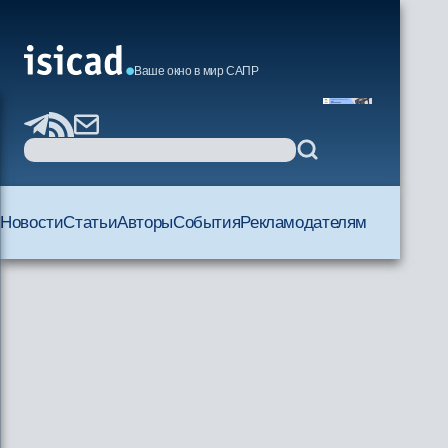
Ваше окно в мир САПР
Новости
Статьи
Авторы
События
Рекламодателям