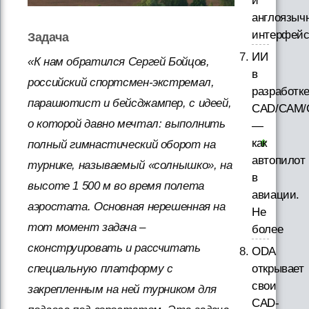
и
англоязыч
интерфей
Задача
ИИ
«К нам обратился Сергей Бойцов,
в
российский спортсмен-экстремал,
разработк
парашютист и бейсджампер, с идеей,
CAD/CAM/
о которой давно мечтал: выполнить
—
как
полный гимнастический оборот на
автопилот
турнике, называемый «солнышко», на
в
высоте 1 500 м во время полета
авиации.
аэростата. Основная нерешенная на
Не
тот момент задача –
более
сконструировать и рассчитать
ODA
открывает
специальную платформу с
свои
закрепленным на ней турником для
CAD-