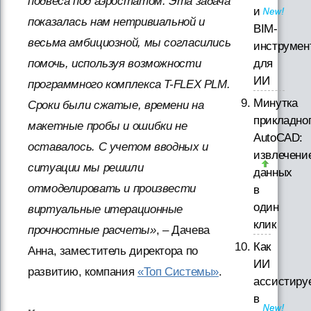
подвеса под аэростатом. Эта задача
и
показалась нам нетривиальной и
BIM-
весьма амбициозной, мы согласились
инструмен
для
помочь, используя возможности
ИИ
программного комплекса T-FLEX PLM.
Минутка
Сроки были сжатые, времени на
прикладно
макетные пробы и ошибки не
AutoCAD:
оставалось. С учетом вводных и
извлечени
ситуации мы решили
данных
отмоделировать и произвести
в
один
виртуальные итерационные
клик
прочностные расчеты»
, – Дачева
Как
Анна, заместитель директора по
ИИ
развитию, компания
«Топ Системы»
.
ассистиру
в