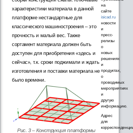
на
характеристики материала в данной
сайте
isicad.ru
платформе нестандартные для
новости
классического машиностроения – это
и
пресс-
прочность и малый вес. Также
релизы
сортамент материала должен быть
о
новых
доступен для приобретения «здесь и
решениях
сейчас», т.к. сроки поджимали и ждать
и
продуктах,
изготовления и поставки материала не
о
было времени.
проводимых
мероприятиях
и
другую
информацию.
Адрес
для
корреспонденци
Рис. 3 – Конструкция платформы