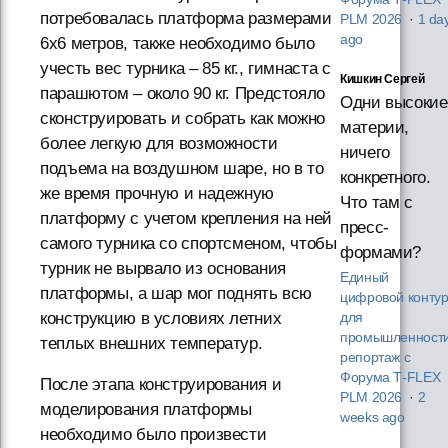
потребовалась платформа размерами
PLM 2026
·
1 da
ago
6х6 метров, также необходимо было
учесть вес турника – 85 кг., гимнаста с
Кишкин Сергей
парашютом – около 90 кг. Предстояло
Одни высокие
сконструировать и собрать как можно
материи,
более легкую для возможности
ничего
подъема на воздушном шаре, но в то
конкретного.
же время прочную и надежную
Что там с
платформу с учетом крепления на ней
пресс-
самого турника со спортсменом, чтобы
формами?
турник не вырвало из основания
Единый
платформы, а шар мог поднять всю
цифровой конту
конструкцию в условиях летних
для
промышленности
теплых внешних температур.
репортаж с
Форума T‑FLEX
После этапа конструирования и
PLM 2026
·
2
моделирования платформы
weeks ago
необходимо было произвести