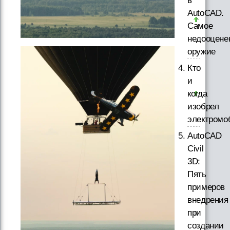
в
AutoCAD.
Самое
недооцене
оружие
Кто
и
когда
изобрел
электромо
AutoCAD
Civil
3D:
Пять
примеров
внедрения
при
создании