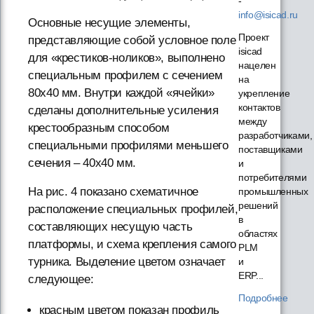
-
info@isicad.ru
Основные несущие элементы,
Проект
представляющие собой условное поле
isicad
для «крестиков-ноликов», выполнено
нацелен
специальным профилем с сечением
на
80х40 мм. Внутри каждой «ячейки»
укрепление
контактов
сделаны дополнительные усиления
между
крестообразным способом
разработчиками,
специальными профилями меньшего
поставщиками
сечения – 40х40 мм.
и
потребителями
На рис. 4 показано схематичное
промышленных
решений
расположение специальных профилей,
в
составляющих несущую часть
областях
платформы, и схема крепления самого
PLM
турника. Выделение цветом означает
и
ERP...
следующее:
Подробнее
красным цветом показан профиль