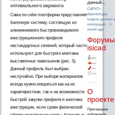
данный...
оптимального варианта
САРУС+:
Архитектура,
Сама по себе платформа представляет
модель данных 
балочную систему, состоящую из
интеграция
·
1
month ago
алюминиевого быстровозводимого
конструкционного профиля
Форумы
нестандартных сечений, который часто
isicad
используют для быстрого монтажа
выставочных павильонов (рис. 3).
Данный профиль был выбран
неслучайно. При выборе материалов
всегда нужно опираться как на их
О
характеристики, так и на возможности
проекте
быстрой закупки профиля и монтажа
конструкции, если сроки физической
Приглашаем
публиковать
сборки конструкции сжаты. Ключевые