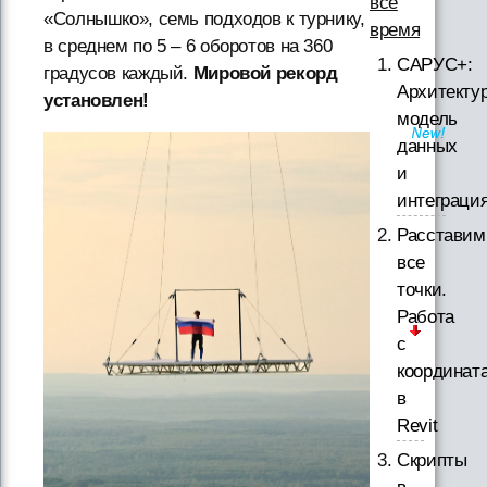
все
«Солнышко», семь подходов к турнику,
время
в среднем по 5 – 6 оборотов на 360
САРУС+:
градусов каждый.
Мировой рекорд
Архитектур
установлен!
модель
данных
и
интеграци
Расставим
все
точки.
Работа
с
координат
в
Revit
Скрипты