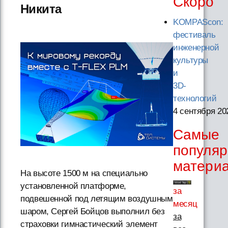
Скоро
Никита
KOMPAScon:
фестиваль
инженерной
культуры
и
3D-
технологий
4 сентября 20
Самые
популя
матери
На высоте 1500 м на специально
установленной платформе,
за
подвешенной под летящим воздушным
месяц
шаром, Сергей Бойцов выполнил без
за
страховки гимнастический элемент