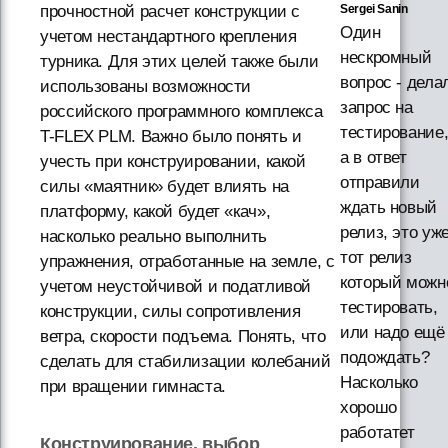
прочностной расчет конструкции с
Sergei Sanin
Один
учетом нестандартного крепления
нескромный
турника. Для этих целей также были
вопрос - дела
использованы возможности
запрос на
российского программного комплекса
тестирование
T-FLEX PLM. Важно было понять и
а в ответ
учесть при конструировании, какой
отправили
силы «маятник» будет влиять на
ждать новый
платформу, какой будет «кач»,
релиз, это уж
насколько реально выполнить
тот релиз
упражнения, отработанные на земле, с
который можн
учетом неустойчивой и податливой
тестировать,
конструкции, силы сопротивления
или надо ещё
ветра, скорости подъема. Понять, что
подождать?
сделать для стабилизации колебаний
Насколько
при вращении гимнаста.
хорошо
работатет
Конструирование, выбор