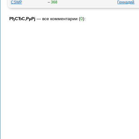
CSWP
–
368
Геннадий
РђСЂС‚РµРј
— все комментарии (
0
):