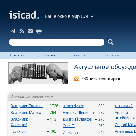
Ваше окно в мир САПР
Новости
Статьи
Авторы
События
Актуальное обсужд
RSS-лента комментариев
Активные участники:
Владимир Талапов
–
1726
a_schelyaev
–
331
тот самый
Владимир Малюх
–
764
Евгений Ширинян
–
277
Андрей
Штейнбрех
Владимир
–
473
Дмитрий Ушаков
–
276
Савицкий
Сергей Мих
Олег Т.
–
269
Турта В.Г.
–
461
Александр 
Инкогнито
–
249