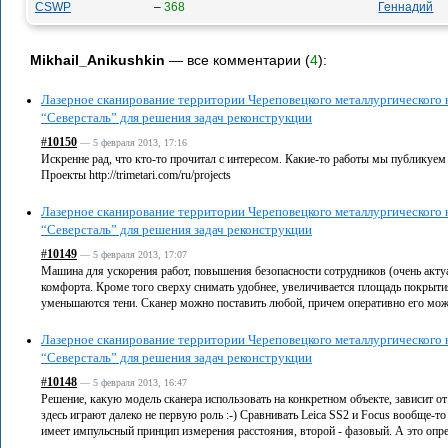
CSWP
–
368
Геннадий
Mikhail_Anikushkin
— все комментарии (
4
):
Лазерное сканирование территории Череповецкого металлургического
“Северсталь” для решения задач реконструкции
#
10150
— 5 февраля 2013, 17:16
Искренне рад, что кто-то прочитал с интересом. Какие-то работы мы публикуем 
Проекты http://trimetari.com/ru/projects
Лазерное сканирование территории Череповецкого металлургического
“Северсталь” для решения задач реконструкции
#
10149
— 5 февраля 2013, 17:07
Машина для ускорения работ, повышения безопасности сотрудников (очень актуа
комфорта. Кроме того сверху снимать удобнее, увеличивается площадь покрыти
уменьшаются тени. Сканер можно поставить любой, причем оперативно его можно
Лазерное сканирование территории Череповецкого металлургического
“Северсталь” для решения задач реконструкции
#
10148
— 5 февраля 2013, 16:47
Решение, какую модель сканера использовать на конкретном объекте, зависит о
здесь играют далеко не первую роль :-) Сравнивать Leica SS2 и Focus вообще-т
имеет импульсный принцип измерения расстояния, второй - фазовый. А это опред