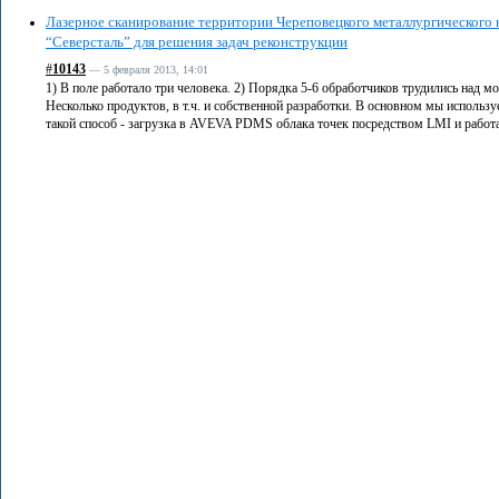
Лазерное сканирование территории Череповецкого металлургического
“Северсталь” для решения задач реконструкции
#
10143
— 5 февраля 2013, 14:01
1) В поле работало три человека. 2) Порядка 5-6 обработчиков трудились над м
Несколько продуктов, в т.ч. и собственной разработки. В основном мы используем
такой способ - загрузка в AVEVA PDMS облака точек посредством LMI и работа в