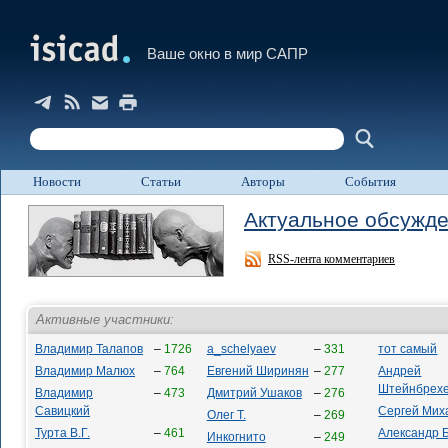
Ваше окно в мир САПР
Новости
Статьи
Авторы
События
Актуальное обсужд
RSS-лента комментариев
Активные участники:
Владимир Талапов
–
1726
a_schelyaev
–
331
тот самый
Владимир Малюх
–
764
Евгений Ширинян
–
277
Андрей
Штейнбрех
Владимир
–
473
Дмитрий Ушаков
–
276
Савицкий
Сергей Мих
Олег Т.
–
269
Турта В.Г.
–
461
Александр 
Инкогнито
–
249