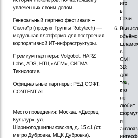
игр
увлеченных своим делом.
в
Сочи
Генеральный партнер фестиваля –
Скала^р (продукт Группы Rubytech) —
Вычисл
модульная платформа для построения
объёмо
корпоративной ИТ-инфраструктуры.
шламо
в
Премиум партнеры: Volgobot, HARZ
Civil
Labs, ADS, НТЦ «АПМ», СИГМА
3D:
Технология.
для
тех,
Официальные партнеры: РЕД СОФТ,
кто
CONTENT AI.
не
любит
Место проведения: Москва, «Дворец
форму
Культур», ул.
и
Шарикоподшипниковская, д. 15 с1 (ст.
англоя
метро Дубровка, МЦК Дубровка).
интерф