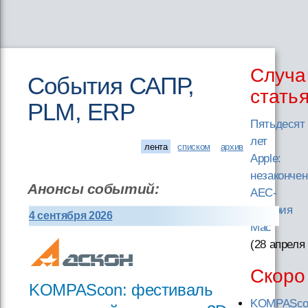
Случа
События САПР,
стать
PLM, ERP
Пятьдесят
лет
лента
списком
архив
Apple:
незакончен
Анонсы событий:
AEC-
история
4 сентября 2026
Mac
(28 апреля
Скоро
KOMPAScon: фестиваль
KOMPASco