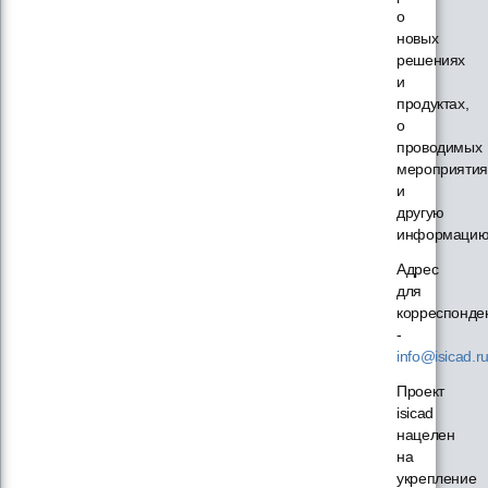
о
новых
решениях
и
продуктах,
о
проводимых
мероприятия
и
другую
информацию
Адрес
для
корреспонде
-
info@isicad.r
Проект
isicad
нацелен
на
укрепление