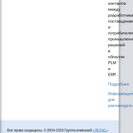
контактов
между
разработчик
поставщикам
и
потребителя
промышленн
решений
в
областях
PLM
и
ERP...
Подробнее
Информаци
для
рекламодате
Все права защищены. © 2004-2026 Группа компаний
«ЛЕДАС»