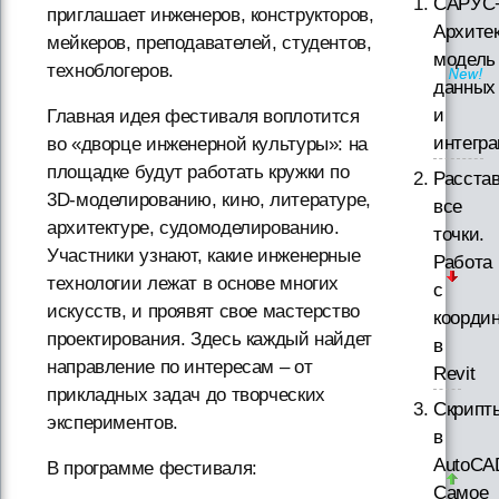
САРУС
приглашает инженеров, конструкторов,
Архитек
мейкеров, преподавателей, студентов,
модель
техноблогеров.
данных
и
Главная идея фестиваля воплотится
интегр
во «дворце инженерной культуры»: на
площадке будут работать кружки по
Расста
3D-моделированию, кино, литературе,
все
архитектуре, судомоделированию.
точки.
Участники узнают, какие инженерные
Работа
технологии лежат в основе многих
с
искусств, и проявят свое мастерство
коорди
проектирования. Здесь каждый найдет
в
направление по интересам – от
Revit
прикладных задач до творческих
Скрипт
экспериментов.
в
AutoCA
В программе фестиваля:
Самое