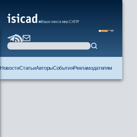
Ваше окно в мир САПР
Новости
Статьи
Авторы
События
Рекламодателям