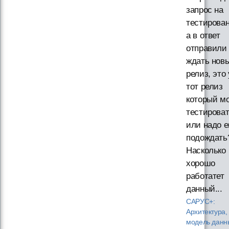
запрос на
тестирован
а в ответ
отправили
ждать нов
релиз, это
тот релиз
который м
тестироват
или надо 
подождать
Насколько
хорошо
работатет
данный...
САРУС+:
Архитектура,
модель данн