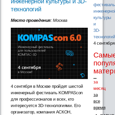
инженерной культуры и 3D-
фестиваль
технологий
инженерно
культуры
Место проведения
: Москва
и
3D-
технологи
4 сентября
Самы
попул
матер
за
4 сентября в Москве пройдет шестой
месяц
инженерный фестиваль KOMPAScon
за
для профессионалов и всех, кто
все
интересуется 3D-технологиями. Его
время
организатор, компания АСКОН,