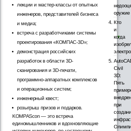
лекции и мастер-классы от опытных
недооц
оружие
инженеров, представителей бизнеса
Кто
и медиа;
и
встреча с разработчиками системы
когда
проектирования «КОМПАС-3D»;
изобре
электр
демонстрация российских
AutoCA
разработок в области 3D-
Civil
сканирования и 3D-печати,
3D:
программно-аппаратных комплексов
Пять
и операционных систем;
пример
внедре
инженерный квест;
при
розыгрыш призов и подарков.
создан
KOMPAScon — это встреча
инфрас
единомышленников и вдохновляющие
Олимпи
истории инженеров, по-настоящему