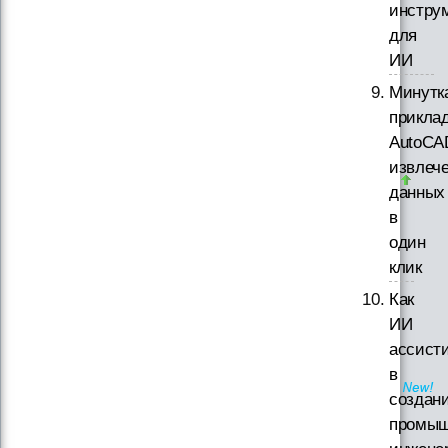
инстру
для
ИИ
Минутк
прикла
AutoCA
извлеч
данных
в
один
клик
Как
ИИ
ассист
в
создан
промыш