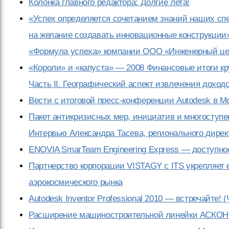
Колонка главного редактора: Долгие лета!
«Успех определяется сочетанием знаний наших с
на желание создавать инновационные конструкции
«Формула успеха» компании ООО «Инженерный цен
«Короли» и «капуста» — 2008 Финансовые итоги кр
Часть II. Географический аспект извлечения доход
Вести с итоговой пресс-конференции Autodesk в М
Пакет антикризисных мер, инициатив и многоступ
Интервью Александра Тасева, регионального дирек
ENOVIA SmarTeam Engineering Express — доступно
Партнерство корпорации VISTAGY с ITS укрепляет
аэрокосмического рынка
Autodesk Inventor Professional 2010 — встречайте! (
Расширение машиностроительной линейки АСКОН