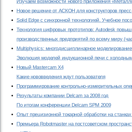
Изучаем возможности нового приложения «Металл
Новое решение от АСКОН для конструкторов прес
Solid Edge с синхронной технологией. Учебное посо
Технология цифровых прототипов: Autodesk повыш
производственных предприятий по всему миру (част
Multiphysics: многодисциплинарное моделировани
Эволюция моделей индукционной печи с холодным
Новый Mastercam Х4
Какие нововведения ждут пользователя
Программирование контрольно-измерительных оп
Результаты компании Delcam за 2008 год
По итогам конференции Delcam SPM 2009
Опыт прецизионной токарной обработки на станках
Премьера Robotmaster на постсоветском пространст