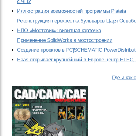
с ЧПУ
Иллюстрация возможностей программы Plateia
Реконструкция перекрестка бульваров Царя Освобо
НПО «Мостовик»: визитная карточка
Применение SolidWorks в мостостроении
Создание проектов в PC|SCHEMATIC PowerDistribut
Haas открывает крупнейший в Европе центр HTEC, 
Где и как