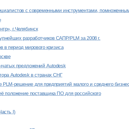
пециалистов с современными инструментами, помноженны
»
тр», г.Челябинск
упнейших разработчиков САПР/PLM за 2008 г.
ов в период мирового кризиса
оскве
енчатых предложений Autodesk
тора Autodesk в странах СНГ
е PLM-решение для предприятий малого и среднего бизне
 её положение поставщика ПО для российского
Часть I)