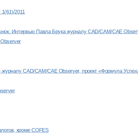
1(61)/2011
рынок. Интервью Павла Брука журналу CAD/CAM/CAE Obser
 Observer
) журналу CAD/CAM/CAE Observer, проект «Формула Успех
server
алогов, кроме COFES