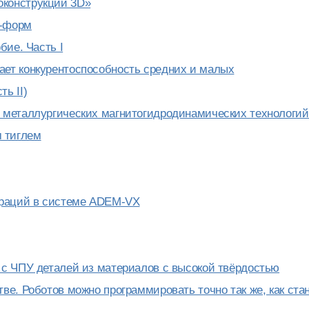
оконструкции 3D»
с-форм
бие. Часть I
ает конкурентоспособность средних и малых
ь II)
е металлургических магнитогидродинамических технологий
 тиглем
ераций в системе ADEM-VX
 с ЧПУ деталей из материалов с высокой твёрдостью
ве. Роботов можно программировать точно так же, как ста