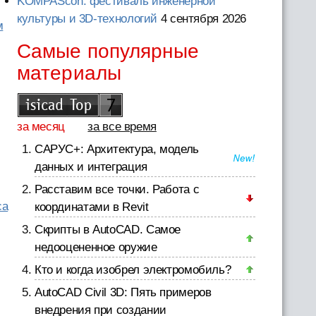
KOMPAScon: фестиваль инженерной
культуры и 3D-технологий
4 сентября 2026
м
Самые популярные
материалы
за месяц
за все время
САРУС+: Архитектура, модель
данных и интеграция
Расставим все точки. Работа с
са
координатами в Revit
Скрипты в AutoCAD. Самое
недооцененное оружие
Кто и когда изобрел электромобиль?
AutoCAD Civil 3D: Пять примеров
внедрения при создании