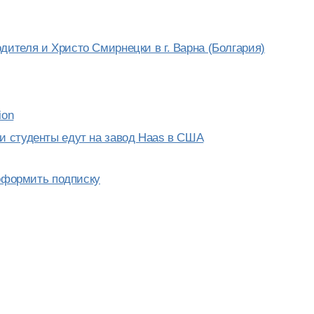
дителя и Христо Смирнецки в г. Варна (Болгария)
ion
и студенты едут на завод Haas в США
 оформить подписку