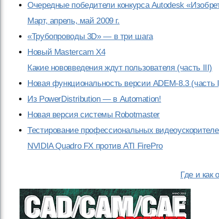
Очередные победители конкурса Autodesk «Изобре
Март, апрель, май 2009 г.
«Трубопроводы 3D» — в три шага
Новый Mastercam Х4
Какие нововведения ждут пользователя (часть III)
Новая функциональность версии ADEM-8.3 (часть I
Из PowerDistribution — в Automation!
Новая версия системы Robotmaster
Тестирование профессиональных видеоускорителе
NVIDIA Quadro FX против ATI FirePro
Где и как