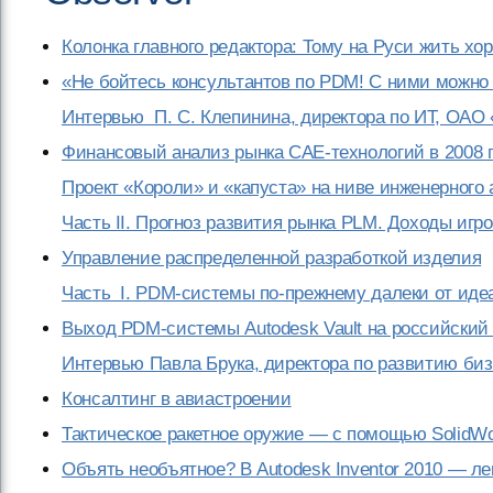
Колонка главного редактора: Тому на Руси жить хо
«Не бойтесь консультантов по PDM! С ними можно 
Интервью П. С. Клепинина, директора по ИТ, ОАО 
Финансовый анализ рынка CAE-технологий в 2008 
Проект «Короли» и «капуста» на ниве инженерного
Часть II. Прогноз развития рынка PLM. Доходы игр
Управление распределенной разработкой изделия
Часть I. PDM-системы по-прежнему далеки от иде
Выход PDM-системы Autodesk Vault на российский
Интервью Павла Брука, директора по развитию биз
Консалтинг в авиастроении
Тактическое ракетное оружие — с помощью SolidW
Объять необъятное? В Autodesk Inventor 2010 — лег