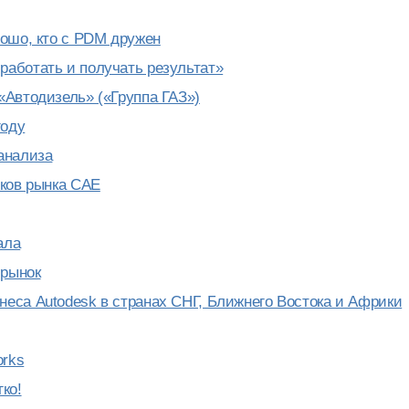
рошо, кто с PDM дружен
работать и получать результат»
«Автодизель» («Группа ГАЗ»)
году
 анализа
оков рынка CAE
ала
 рынок
неса Autodesk в странах СНГ, Ближнего Востока и Африки
orks
ко!