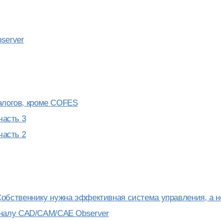
server
алогов, кроме COFES
часть 3
часть 2
бственнику нужна эффективная система управления, а н
налу CAD/CAM/CAE Observer