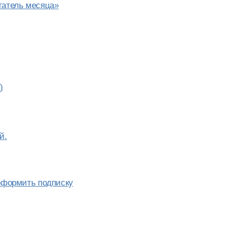
татель месяца»
)
й.
 оформить подписку