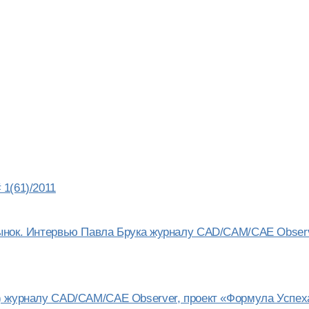
1(61)/2011
рынок. Интервью Павла Брука журналу CAD/CAM/CAE Obser
) журналу CAD/CAM/CAE Observer, проект «Формула Успех