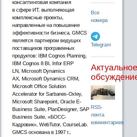
консалтинговая компания
в сфере ИТ, выполняющая
Все
комплексные проекты,
номера
направленные на повышение
эффективности бизнеса. GMCS
является партнером ведущих
Telegram
поставщиков программных
продуктов: IBM Cognos Planning,
IBM Cognos 8 BI, Infor ERP
Актуально
LN, Microsoft Dynamics
обсуждени
AX, Microsoft Dynamics CRM,
Microsoft Office Solution
Accelerator for Sarbanes-Oxley,
Microsoft Sharepoint, Oracle E-
RSS-
Business Suite, PlanDesigner, SAP
лента
Business Suite, «БОСС-
комментариев
Кадровик», WebTutor, CourseLab.
GMCS основана в 1997 г.,