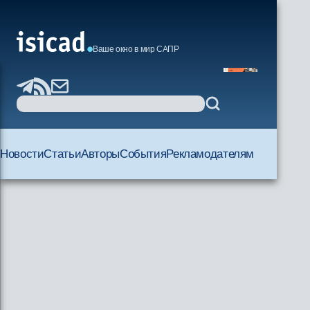
Ваше окно в мир САПР
Новости
Статьи
Авторы
События
Рекламодателям