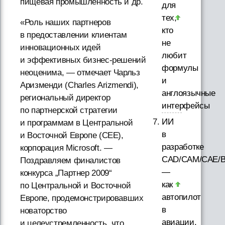
пищевая промышленность и др.
для
тех,
«Роль наших партнеров
кто
в предоставлении клиентам
не
инновационных идей
любит
и эффективных бизнес-решений
формулы
неоценима, — отмечает Чарльз
и
Аризменди (Charles Arizmendi),
англоязычные
региональный директор
интерфейсы
по партнерской стратегии
ИИ
и программам в Центральной
в
и Восточной Европе (CEE),
разработке
корпорация Microsoft. —
CAD/CAM/CAE/
Поздравляем финалистов
—
конкурса „Партнер 2009“
как
по Центральной и Восточной
автопилот
Европе, продемонстрировавших
в
новаторство
авиации.
и целеустремленность, что