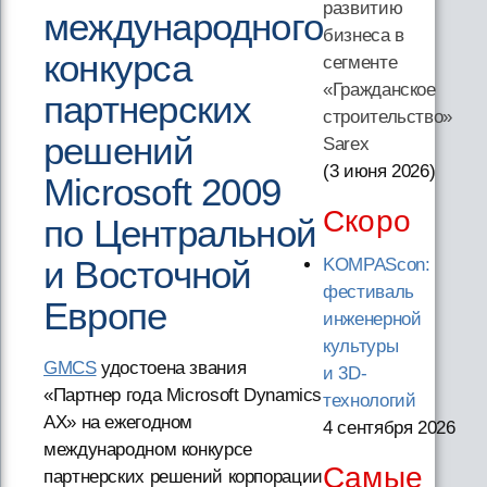
развитию
международного
бизнеса в
конкурса
сегменте
«Гражданское
партнерских
строительство»
решений
Sarex
(3 июня 2026
)
Microsoft 2009
Скоро
по Центральной
и Восточной
KOMPAScon:
фестиваль
Европе
инженерной
культуры
GMCS
удостоена звания
и 3D-
«Партнер года Microsoft Dynamics
технологий
AX» на ежегодном
4 сентября 2026
международном конкурсе
Самые
партнерских решений корпорации