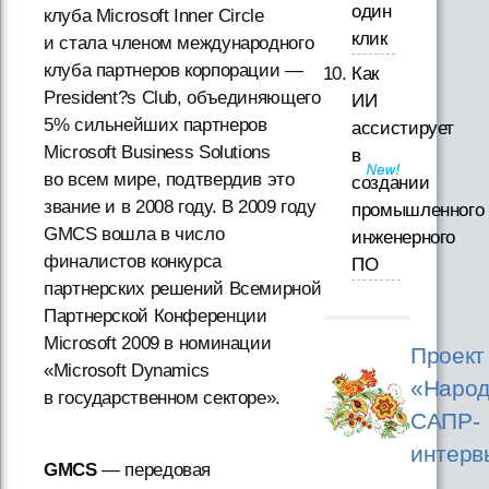
один
клуба Microsoft Inner Circle
клик
и стала членом международного
клуба партнеров корпорации —
Как
President?s Club, объединяющего
ИИ
5% сильнейших партнеров
ассистирует
Microsoft Business Solutions
в
во всем мире, подтвердив это
создании
звание и в 2008 году. В 2009 году
промышленного
GMCS вошла в число
инженерного
финалистов конкурса
ПО
партнерских решений Всемирной
Партнерской Конференции
Microsoft 2009 в номинации
Проект
«Microsoft Dynamics
«Народ
в государственном секторе».
САПР-
интерв
GMCS
— передовая