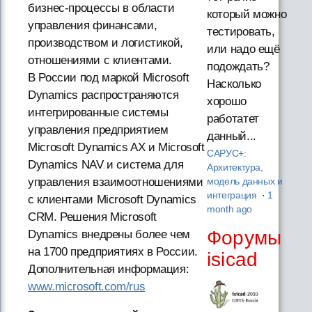
бизнес-процессы в области
который можно
управления финансами,
тестировать,
производством и логистикой,
или надо ещё
отношениями с клиентами.
подождать?
В России под маркой Microsoft
Насколько
Dynamics распространяются
хорошо
интегрированные системы
работатет
управления предприятием
данный...
Microsoft Dynamics AX и Microsoft
САРУС+:
Dynamics NAV и система для
Архитектура,
управления взаимоотношениями
модель данных и
интеграция
·
1
с клиентами Microsoft Dynamics
month ago
CRM. Решения Microsoft
Форумы
Dynamics внедрены более чем
на 1700 предприятиях в России.
isicad
Дополнительная информация:
www.microsoft.com/rus