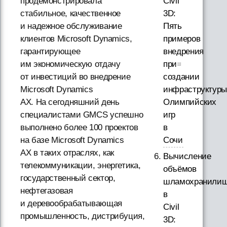
Civil
продемонстрировала
3D:
стабильное, качественное
Пять
и надежное обслуживание
примеров
клиентов Microsoft Dynamics,
внедрения
гарантирующее
при
им экономическую отдачу
создании
от инвестиций во внедрение
инфраструктуры
Microsoft Dynamics
Олимпийских
AX. На сегодняшний день
игр
специалистами GMCS успешно
в
выполнено более 100 проектов
Сочи
на базе Microsoft Dynamics
AX в таких отраслях, как
Вычисление
телекоммуникации, энергетика,
объёмов
государственный сектор,
шламохранили
нефтегазовая
в
и деревообрабатывающая
Civil
промышленность, дистрибуция,
3D: