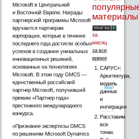
Microsoft в Центральной
популярны
и Восточной Европе. Награды
материалы
партнерской программы Microsoft
вручаются партнерам
за
корпорации, которые в течение
месяц
последнего года достигли особых
за все
успехов в создании уникальных
время
инновационных решений,
основанных на технологиях
САРУС+:
Microsoft. В этом году GMCS —
Архитектура,
единственный российский
модель
партнер Microsoft, получивший
данных
премию «Партнер года»
и
престижного международного
интеграция
конкурса.
Расставим
все
«Признание экспертизы GMCS
точки.
по решениям Microsoft Dynamics