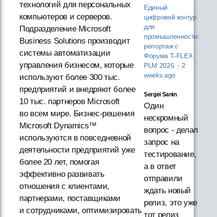
технологий для персональных
Единый
компьютеров и серверов.
цифровой контур
для
Подразделение Microsoft
промышленности:
Business Solutions производит
репортаж с
системы автоматизации
Форума T‑FLEX
управления бизнесом, которые
PLM 2026
·
2
weeks ago
используют более 300 тыс.
предприятий и внедряют более
Sergei Sanin
10 тыс. партнеров Microsoft
Один
во всем мире. Бизнес-решения
нескромный
Microsoft Dynamics™
вопрос - делал
используются в повседневной
запрос на
деятельности предприятий уже
тестирование,
более 20 лет, помогая
а в ответ
эффективно развивать
отправили
отношения с клиентами,
ждать новый
партнерами, поставщиками
релиз, это уже
и сотрудниками, оптимизировать
тот релиз