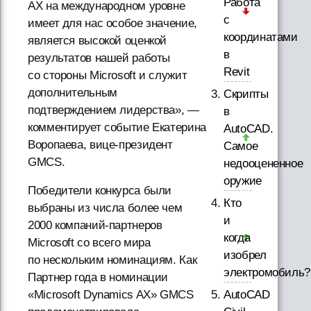
Работа
AX на международном уровне
с
имеет для нас особое значение,
координатами
является высокой оценкой
в
результатов нашей работы
Revit
со стороны Microsoft и служит
дополнительным
Скрипты
подтверждением лидерства», —
в
комментирует событие Екатерина
AutoCAD.
Воропаева, вице-президент
Самое
GMCS.
недооцененное
оружие
Победители конкурса были
Кто
выбраны из числа более чем
и
2000 компаний-партнеров
когда
Microsoft со всего мира
изобрел
по нескольким номинациям. Как
электромобиль?
Партнер года в номинации
AutoCAD
«Microsoft Dynamics AX» GMCS