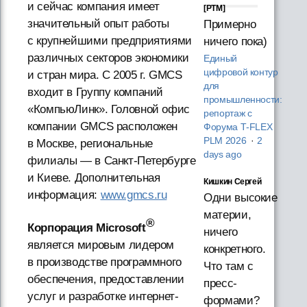
и сейчас компания имеет
[PTM]
значительный опыт работы
Примерно
с крупнейшими предприятиями
ничего пока)
различных секторов экономики
Единый
цифровой контур
и стран мира. С 2005 г. GMCS
для
входит в Группу компаний
промышленности:
«КомпьюЛинк». Головной офис
репортаж с
компании GMCS расположен
Форума T‑FLEX
PLM 2026
·
2
в Москве, региональные
days ago
филиалы — в Санкт-Петербурге
и Киеве. Дополнительная
Кишкин Сергей
информация:
www.gmcs.ru
Одни высокие
материи,
®
Корпорация Microsoft
ничего
является мировым лидером
конкретного.
в производстве программного
Что там с
обеспечения, предоставлении
пресс-
услуг и разработке интернет-
формами?