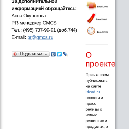
За дополнительной
информацией обращайтесь:
Aнна Окунькова
PR-менеджер GMCS
Тел.: (495) 737-99-91 (доб.744)
E-mail:
pr@gmcs.ru
О
Поделиться…
проекте
Приглашаем
публиковать
на сайте
isicad.ru
новости и
пресс-
релизы о
новых
решениях и
продуктах, о