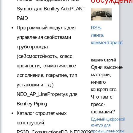
Symbol для Bentley AutoPLANT
P&ID
Программный модуль для
RSS-
лента
управления свойствами
комментариев
трубопровода
(сейсмостойкость, класс
Кишкин Сергей
прочности, климатическое
Одни высокие
материи,
исполнение, покрытие, тип
ничего
установки и т.д.)
конкретного.
NEO_AP_LinePropertys для
Что там с
Bentley Piping
пресс-
формами?
Каталог строительных
Единый цифровой
конструкций
контур для
промышленности:
PS3D_ConstructionsDB_NEO2009