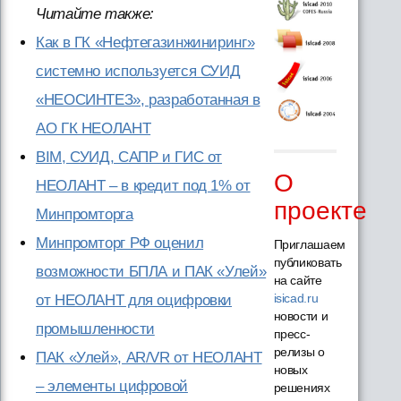
Читайте также:
Как в ГК «Нефтегазинжиниринг»
системно используется СУИД
«НЕОСИНТЕЗ», разработанная в
АО ГК НЕОЛАНТ
BIM, СУИД, САПР и ГИС от
О
НЕОЛАНТ – в кредит под 1% от
проекте
Минпромторга
Минпромторг РФ оценил
Приглашаем
публиковать
возможности БПЛА и ПАК «Улей»
на сайте
isicad.ru
от НЕОЛАНТ для оцифровки
новости и
промышленности
пресс-
релизы о
ПАК «Улей», AR/VR от НЕОЛАНТ
новых
– элементы цифровой
решениях