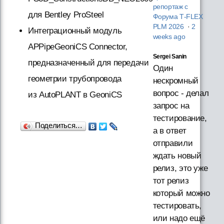
репортаж с
для Bentley ProSteel
Форума T‑FLEX
PLM 2026
·
2
Интеграционный модуль
weeks ago
APPipeGeoniCS Connector,
Sergei Sanin
предназначенный для передачи
Один
геометрии трубопровода
нескромный
вопрос - делал
из AutoPLANT в GeoniCS
запрос на
тестирование,
Поделиться…
а в ответ
отправили
ждать новый
релиз, это уже
тот релиз
который можно
тестировать,
или надо ещё