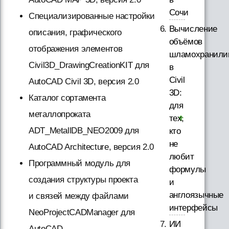
Сочи
Специализированные настройки
Вычисление
описания, графического
объёмов
отображения элементов
шламохранил
Civil3D_DrawingCreationKIT для
в
Civil
AutoCAD Civil 3D, версия 2.0
3D:
Каталог сортамента
для
металлопроката
тех,
ADT_MetallDB_NEO2009 для
кто
не
AutoCAD Architecture, версия 2.0
любит
Программный модуль для
формулы
создания структуры проекта
и
англоязычные
и связей между файлами
интерфейсы
NeoProjectCADManager для
ИИ
AutoCAD