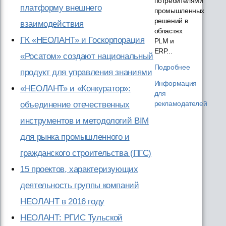
потребителями
платформу внешнего
промышленных
решений в
взаимодействия
областях
ГК «НЕОЛАНТ» и Госкорпорация
PLM и
ERP...
«Росатом» создают национальный
Подробнее
продукт для управления знаниями
Информация
«НЕОЛАНТ» и «Конкуратор»:
для
рекламодателей
объединение отечественных
инструментов и методологий BIM
для рынка промышленного и
гражданского строительства (ПГС)
15 проектов, характеризующих
деятельность группы компаний
НЕОЛАНТ в 2016 году
НЕОЛАНТ: РГИС Тульской