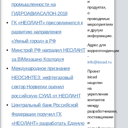
и
промышленности на
продуктах,
о
ГИДРОАВИАСАЛОН-2018
проводимых
ГК «НЕОЛАНТ» присоединился к
мероприятиях
и другую
развитию направления
информацию.
«Умный город» в РФ
Адрес для
Минстрой РФ наградил НЕОЛАНТ
корреспонденции
-
за BIMизацию Козлодуя
info@isicad.ru
Международное признание
Проект
isicad
НЕОСИНТЕЗ: нефтегазовый
нацелен
сектор Норвегии оценил
на
укрепление
российскую СУИД от НЕОЛАНТ
контактов
Центральный банк Российской
между
разработчиками,
Федерации поручил ГК
поставщиками
и
«НЕОЛАНТ» разработать Единую