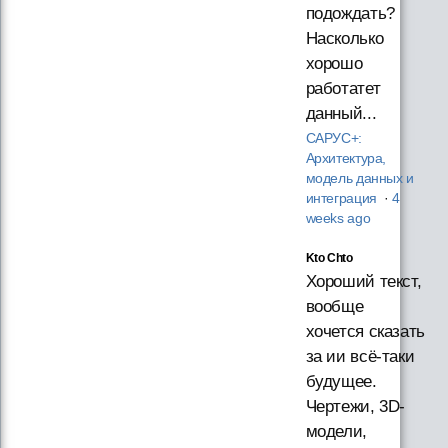
подождать?
Насколько
хорошо
работатет
данный...
САРУС+:
Архитектура,
модель данных и
интеграция
·
4
weeks ago
Kto Chto
Хороший текст,
вообще
хочется сказать
за ии всё-таки
будущее.
Чертежи, 3D-
модели,