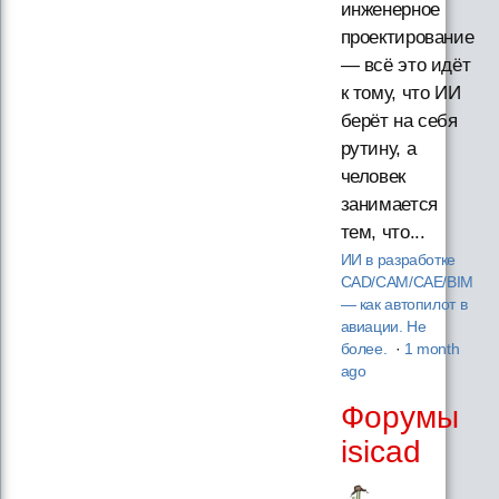
инженерное
проектирование
— всё это идёт
к тому, что ИИ
берёт на себя
рутину, а
человек
занимается
тем, что...
ИИ в разработке
CAD/CAM/CAE/BIM
— как автопилот в
авиации. Не
более.
·
1 month
ago
Форумы
isicad