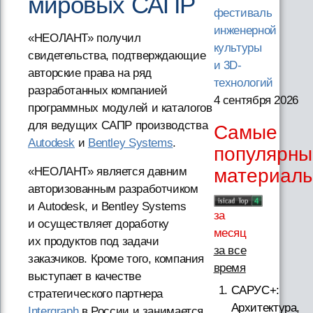
мировых САПР
фестиваль
инженерной
«НЕОЛАНТ» получил
культуры
свидетельства, подтверждающие
и 3D-
авторские права на ряд
технологий
разработанных компанией
4 сентября 2026
программных модулей и каталогов
для ведущих САПР производства
Самые
Autodesk
и
Bentley Systems
.
популярны
«НЕОЛАНТ» является давним
материал
авторизованным разработчиком
и Autodesk, и Bentley Systems
за
и осуществляет доработку
месяц
их продуктов под задачи
за все
заказчиков. Кроме того, компания
время
выступает в качестве
САРУС+:
стратегического партнера
Архитектура,
Intergraph
в России и занимается