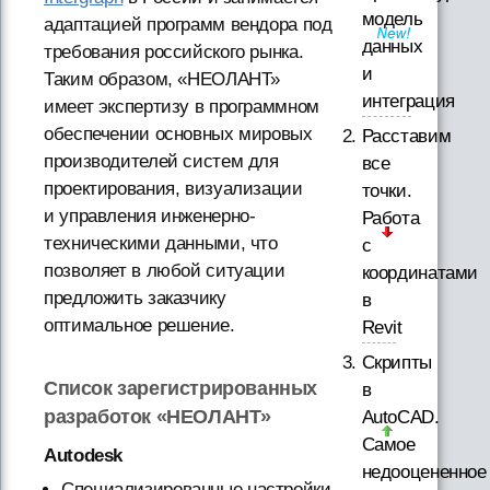
модель
адаптацией программ вендора под
данных
требования российского рынка.
и
Таким образом, «НЕОЛАНТ»
интеграция
имеет экспертизу в программном
обеспечении основных мировых
Расставим
производителей систем для
все
проектирования, визуализации
точки.
и управления инженерно-
Работа
техническими данными, что
с
позволяет в любой ситуации
координатами
предложить заказчику
в
оптимальное решение.
Revit
Скрипты
Список зарегистрированных
в
разработок «НЕОЛАНТ»
AutoCAD.
Самое
Autodesk
недооцененное
Специализированные настройки