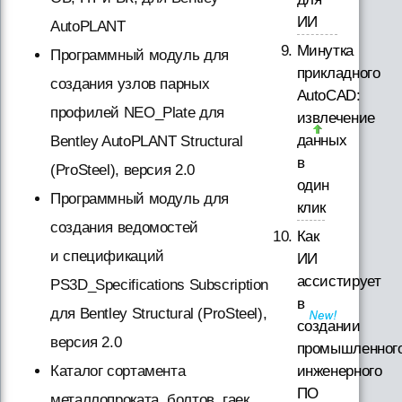
ИИ
AutoPLANT
Минутка
Программный модуль для
прикладного
создания узлов парных
AutoCAD:
профилей NEO_Plate для
извлечение
данных
Bentley AutoPLANT Structural
в
(ProSteel), версия 2.0
один
Программный модуль для
клик
создания ведомостей
Как
и спецификаций
ИИ
ассистирует
PS3D_Specifications Subscription
в
для Bentley Structural (ProSteel),
создании
версия 2.0
промышленног
инженерного
Каталог сортамента
ПО
металлопроката, болтов, гаек,