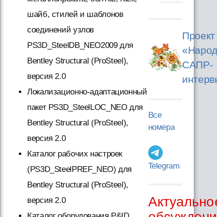
шайб, стилей и шаблонов
соединений узлов
Проект
PS3D_SteelDB_NEO2009 для
«Народ
Bentley Structural (ProSteel),
САПР-
версия 2.0
интерв
Локализационно-адаптационный
пакет PS3D_SteelLOC_NEO для
Все
Bentley Structural (ProSteel),
номера
версия 2.0
Каталог рабочих настроек
Telegram
(PS3D_SteelPREF_NEO) для
Bentley Structural (ProSteel),
Актуально
версия 2.0
обсужден
Каталог оборудования P&ID