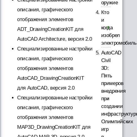
оружие
описания, графического
Кто
отображения элементов
и
когда
ADT_DrawingCreationKIT для
изобрел
AutoCAD Architecture, версия 2.0
электромобиль
Специализированные настройки
AutoCAD
описания, графического
Civil
3D:
отображения элементов
Пять
AutoCAD_DrawingCreationKIT
примеров
для AutoCAD, версия 2.0
внедрения
Специализированные настройки
при
создании
описания, графического
инфраструктур
отображения элементов
Олимпийских
MAP3D_DrawingCreationKIT для
игр
в
AutoCAD МАР 3D, версия 2.0