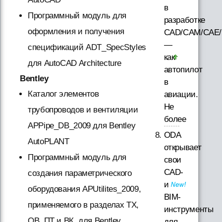
в
Программный модуль для
разработке
оформления и получения
CAD/CAM/CAE/
—
спецификаций ADT_SpecStyles
как
для AutoCAD Architecture
автопилот
Bentley
в
Каталог элементов
авиации.
Не
трубопроводов и вентиляции
более
APPipe_DB_2009 для Bentley
ODA
AutoPLANT
открывает
Программный модуль для
свои
CAD-
создания параметрического
и
оборудования APUtilites_2009,
BIM-
применяемого в разделах ТХ,
инструменты
ОВ, ПТ и ВК, для Bentley
для