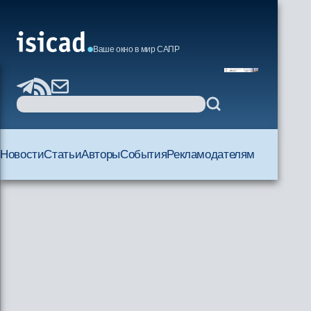
Ваше окно в мир САПР
Новости
Статьи
Авторы
События
Рекламодателям