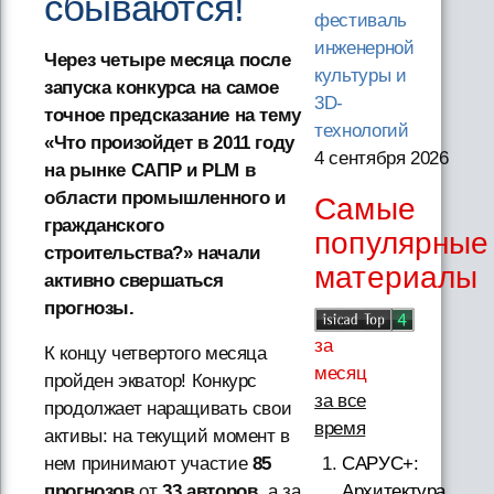
сбываются!
фестиваль
инженерной
Через четыре месяца после
культуры и
запуска конкурса на самое
3D-
точное предсказание на тему
технологий
«Что произойдет в 2011 году
4 сентября 2026
на рынке САПР и PLM в
области промышленного и
Самые
гражданского
популярные
строительства?» начали
материалы
активно свершаться
прогнозы.
за
К концу четвертого месяца
месяц
пройден экватор! Конкурс
за все
продолжает наращивать свои
время
активы: на текущий момент в
САРУС+:
нем принимают участие
85
Архитектура,
прогнозов
от
33 авторов
, а за