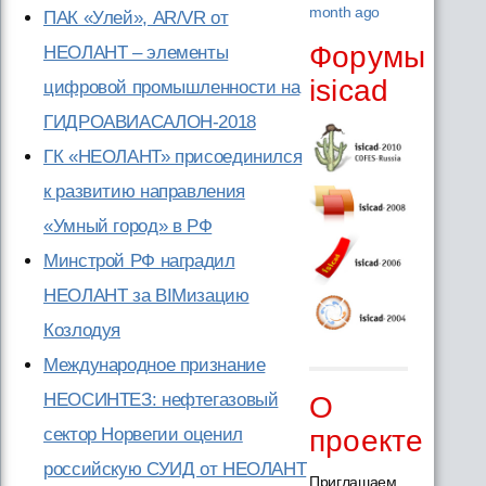
month ago
ПАК «Улей», AR/VR от
Форумы
НЕОЛАНТ – элементы
isicad
цифровой промышленности на
ГИДРОАВИАСАЛОН-2018
ГК «НЕОЛАНТ» присоединился
к развитию направления
«Умный город» в РФ
Минстрой РФ наградил
НЕОЛАНТ за BIMизацию
Козлодуя
Международное признание
НЕОСИНТЕЗ: нефтегазовый
О
сектор Норвегии оценил
проекте
российскую СУИД от НЕОЛАНТ
Приглашаем