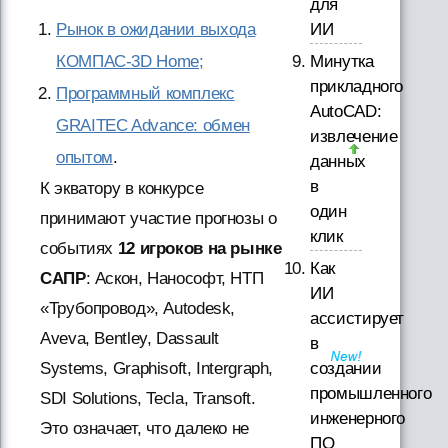
для
ИИ
Рынок в ожидании выхода
Минутка
КОМПАС-3D Home;
прикладного
Программный комплекс
AutoCAD:
GRAITEC Advance: обмен
извлечение
опытом
.
данных
в
К экватору в конкурсе
один
принимают участие прогнозы о
клик
событиях
12 игроков на рынке
Как
САПР
: Аскон, Нанософт, НТП
ИИ
«Трубопровод», Autodesk,
ассистирует
Aveva, Bentley, Dassault
в
создании
Systems, Graphisoft, Intergraph,
промышленного
SDI Solutions, Tecla, Transoft.
инженерного
Это означает, что далеко не
ПО