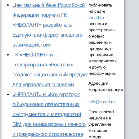
Центральный банк Российской
публиковать
на сайте
Федерации поручил ГК
isicad.ru
новости и
«НЕОЛАНТ» разработать
пресс-релизы
Единую платформу внешнего
о новых
решениях и
взаимодействия
продуктах, о
ГК «НЕОЛАНТ» и
проводимых
мероприятиях
Госкорпорация «Росатом»
и другую
информацию.
создают национальный продукт
Адрес для
для управления знаниями
корреспонденции
«НЕОЛАНТ» и «Конкуратор»:
-
info@isicad.ru
объединение отечественных
Проект isicad
инструментов и методологий
нацелен на
BIM для рынка промышленного
укрепление
контактов
и гражданского строительства
между