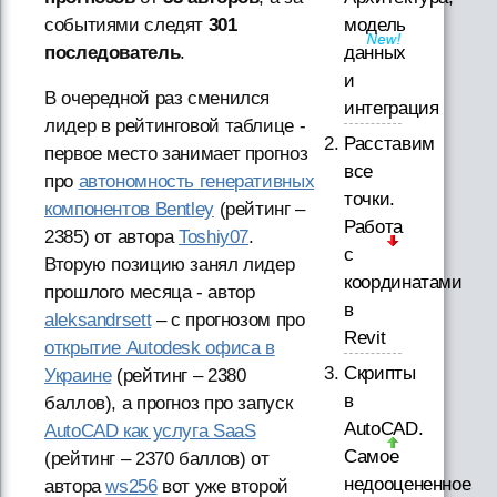
модель
событиями следят
301
данных
последователь
.
и
В очередной раз сменился
интеграция
лидер в рейтинговой таблице -
Расставим
первое место занимает прогноз
все
про
автономность генеративных
точки.
компонентов Bentley
(рейтинг –
Работа
2385) от автора
Toshiy07
.
с
Вторую позицию занял лидер
координатами
прошлого месяца - автор
в
aleksandrsett
– с прогнозом про
Revit
открытие Autodesk офиса в
Скрипты
Украине
(рейтинг – 2380
в
баллов), а прогноз про запуск
AutoCAD.
AutoCAD как услуга SaaS
Самое
(рейтинг – 2370 баллов) от
недооцененное
автора
ws256
вот уже второй