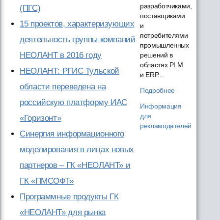
разработчиками,
(ПГС)
поставщиками
15 проектов, характеризующих
и
потребителями
деятельность группы компаний
промышленных
НЕОЛАНТ в 2016 году
решений в
областях PLM
НЕОЛАНТ: РГИС Тульской
и ERP...
области переведена на
Подробнее
российскую платформу ИАС
Информация
для
«Горизонт»
рекламодателей
Синергия информационного
моделирования в лицах новых
партнеров – ГК «НЕОЛАНТ» и
ГК «ПМСОФТ»
Программные продукты ГК
«НЕОЛАНТ» для рынка