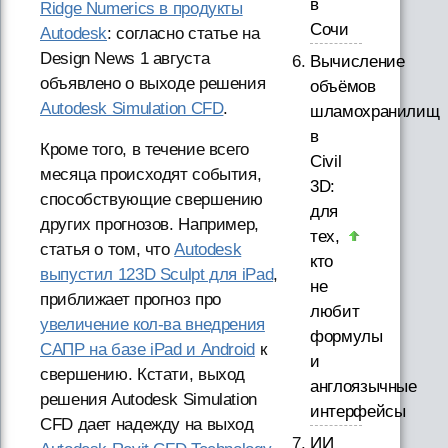
в
Ridge Numerics в продукты
Сочи
Autodesk
: согласно статье на
Design News 1 августа
Вычисление
объявлено о выходе решения
объёмов
Autodesk Simulation CFD
.
шламохранилищ
в
Кроме того, в течение всего
Civil
месяца происходят события,
3D:
способствующие свершению
для
других прогнозов. Например,
тех,
статья о том, что
Autodesk
кто
выпустил 123D Sculpt для iPad
,
не
приближает прогноз про
любит
увеличение кол-ва внедрения
формулы
САПР на базе iPad и Android
к
и
свершению. Кстати, выход
англоязычные
решения Autodesk Simulation
интерфейсы
CFD дает надежду на выход
ИИ