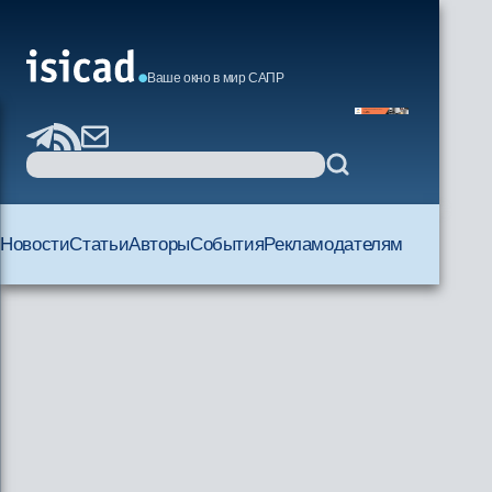
Ваше окно в мир САПР
Новости
Статьи
Авторы
События
Рекламодателям