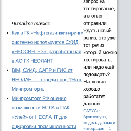
запрос на
тестирование,
а в ответ
отправили
Читайте также:
ждать новый
Как в ГК «Нефтегазинжиниринг»
релиз, это уже
системно используется СУИД
тот релиз
«НЕОСИНТЕЗ», разработанная
который можно
тестировать,
в АО ГК НЕОЛАНТ
или надо ещё
BIM, СУИД, САПР и ГИС от
подождать?
НЕОЛАНТ – в кредит под 1% от
Насколько
хорошо
Минпромторга
работатет
Минпромторг РФ оценил
данный...
возможности БПЛА и ПАК
САРУС+:
«Улей» от НЕОЛАНТ для
Архитектура,
модель данных и
оцифровки промышленности
интеграция
·
1