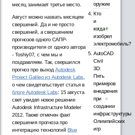
оружие
месяц занимает третье место.
Кто
Август можно назвать месяцем
и
свершений. Да и не просто
когда
свершений, а свершением
изобрел
прогнозов одного САПР-
электромобиль?
производителя от одного автора
AutoCAD
- Toshiy07, с чем мы и
Civil
поздравляем. Так, свершился
3D:
прогноз про выход
Autodesk
Пять
Project Galileo из Autodesk Labs
,
примеров
о чем свидетельствует статья в
внедрения
блоге Autodesk Labs
: 15 августа
при
свет увидел новое решение
создании
Autodesk Infrastructure Modeler
инфраструктуры
2012. Также отмечен факт
Олимпийских
свершения прогноза про
игр
интеграцию технологий
Blue