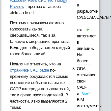
Autodesk Revit CFD Technology
в
Preview
- прогноз от автора
разработке
aleksandrsett.
CAD/CAM/CAE/BI
Поэтому призываем активно
—
голосовать как за
как
свершившиеся, так и за
автопилот
близкие к свершению прогнозы.
в
Ведь для победы важен каждый
авиации.
голос болельщика!
Не
более
Нельзя не отметить, что на
ODA
страничке CAD battle
по-
открывает
прежнему обсуждаются самые
свои
последние события на рынке
CAD-
САПР как среди пользователей,
и
так и среди производителей. В
BIM-
частности, явно выделяются 2
инструменты
темы: