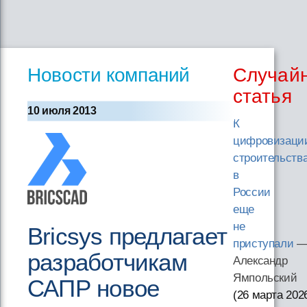
Новости компаний
Случай
статья
10 июля 2013
К
цифровизаци
строительств
в
России
еще
не
Bricsys предлагает
приступали
разработчикам
Александр
Ямпольский
САПР новое
(26 марта 202