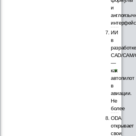
формулы
и
англоязыч
интерфей
ИИ
в
разработк
CAD/CAM/
—
как
автопилот
в
авиации.
Не
более
ODA
открывает
свои