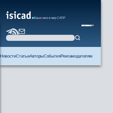
Ваше окно в мир САПР
Новости
Статьи
Авторы
События
Рекламодателям