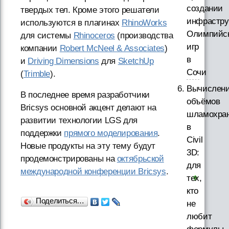
создании
твердых тел. Кроме этого решатели
инфрастру
используются в плагинах
RhinoWorks
Олимпийс
для системы
Rhinoceros
(производства
игр
компании
Robert McNeel & Associates
)
в
и
Driving Dimensions
для
SketchUp
Сочи
(
Trimble
).
Вычислен
В последнее время разработчики
объёмов
Bricsys основной акцент делают на
шламохра
развитии технологии LGS для
в
поддержки
прямого моделирования
.
Civil
Новые продукты на эту тему будут
3D:
продемонстрированы на
октябрьской
для
международной конференции Bricsys
.
тех,
кто
Поделиться…
не
любит