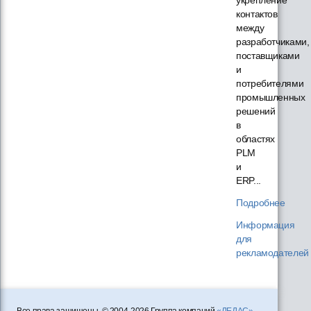
контактов
между
разработчиками,
поставщиками
и
потребителями
промышленных
решений
в
областях
PLM
и
ERP...
Подробнее
Информация
для
рекламодателей
Все права защищены. © 2004-2026 Группа компаний
«ЛЕДАС»