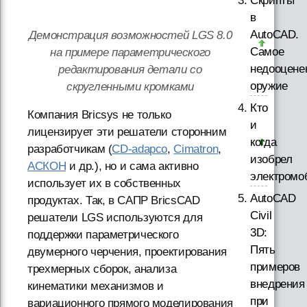
Скрипты
в
AutoCAD.
Демонстрация возможностей LGS 8.0
Самое
на примере параметрического
недооцене
редактирования детали со
оружие
скругленными кромками
Кто
Компания Bricsys не только
и
лицензирует эти решатели сторонним
когда
разработчикам (
CD-adapco
,
Cimatron
,
изобрел
АСКОН
и др.), но и сама активно
электромо
использует их в собственных
AutoCAD
продуктах. Так, в САПР BricsCAD
Civil
решатели LGS используются для
3D:
поддержки параметрического
Пять
двумерного черчения, проектирования
примеров
трехмерных сборок, анализа
внедрения
кинематики механизмов и
при
вариационного прямого моделирования