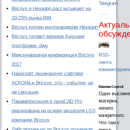
Telegram
Bricsys и Hexagon рассчитывают на
20-25% рынка BIM
Актуаль
Bricsys куплен миллиардером Hexagon
обсужд
Bricsys готовит великое будущее
платформе .dwg
Международная конференция Bricsys
RSS-
лента
2017
комментариев
Нанософт лицензирует софтвер
АСКОНа и Bricsys: это – событие, но
Кишкин Сергей
не сенсация
Одни высокие
материи,
Параметризация в nanoCAD Pro
ничего
реализована на основе решателя LGS
конкретного.
компании Bricsys
Что там с
Действительно ли Bricsys планирует
пресс-