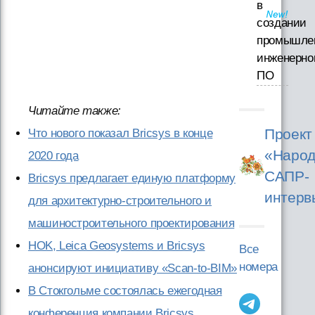
в
создании
промышле
инженерно
ПО
Читайте также:
Проект
Что нового показал Bricsys в конце
«Народ
2020 года
САПР-
Bricsys предлагает единую платформу
интерв
для архитектурно-строительного и
машиностроительного проектирования
HOK, Leica Geosystems и Bricsys
Все
номера
анонсируют инициативу «Scan-to-BIM»
В Стокгольме состоялась ежегодная
конференция компании Bricsys