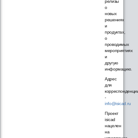
релизы
о
новых
решениях
и
продуктах,
о
проводимых
мероприятиях
и
другую
информацию.
Адрес
для
корреспонденци
-
info@isicad.ru
Проект
isicad
нацелен
на
укрепление