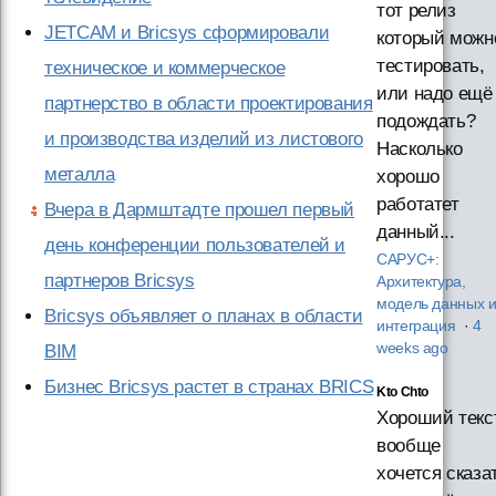
тот релиз
JETCAM и Bricsys сформировали
который можн
тестировать,
техническое и коммерческое
или надо ещё
партнерство в области проектирования
подождать?
и производства изделий из листового
Насколько
металла
хорошо
работатет
Вчера в Дармштадте прошел первый
данный...
день конференции пользователей и
САРУС+:
партнеров Bricsys
Архитектура,
модель данных 
Bricsys объявляет о планах в области
интеграция
·
4
weeks ago
BIM
Бизнес Bricsys растет в странах BRICS
Kto Chto
Хороший текст
вообще
хочется сказа