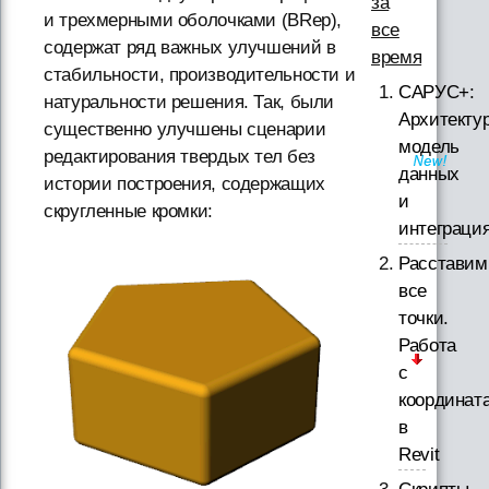
за
и трехмерными оболочками (BRep),
все
содержат ряд важных улучшений в
время
стабильности, производительности и
САРУС+:
натуральности решения. Так, были
Архитектур
существенно улучшены сценарии
модель
редактирования твердых тел без
данных
истории построения, содержащих
и
скругленные кромки:
интеграци
Расставим
все
точки.
Работа
с
координат
в
Revit