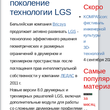
поколение
Скоро
технологии LGS
KOMPAScon:
фестиваль
Бельгийская компания
Bricsys
инженерной
продолжает активно развивать
LGS
-
культуры
технологию эффективного решения
и
геометрических и размерных
3D-
ограничений в двумерном и
технологий
4 сентября 20
трехмерном пространствах после
поглощения прав интеллектуальной
Самые
собственности у компании
ЛЕДАС
в
популя
2011 г.
матери
Новые версии 8.0 двумерных и
трехмерных решателей LGS, включая
за
дополнительные модули для работы
месяц
со сложными двумерными профилями