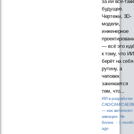
за ии всё-так
будущее.
Чертежи, 3D-
модели,
инженерное
проектирован
— всё это ид
к тому, что ИИ
берёт на себя
рутину, а
человек
занимается
тем, что...
ИИ в разработке
CAD/CAM/CAE/B
— как автопилот 
авиации. Не
более.
·
1 month
ago