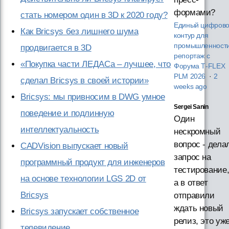
формами?
стать номером один в 3D к 2020 году?
Единый цифров
Как Bricsys без лишнего шума
контур для
промышленности
продвигается в 3D
репортаж с
«Покупка части ЛЕДАСа – лучшее, что
Форума T‑FLEX
PLM 2026
·
2
сделал Bricsys в своей истории»
weeks ago
Bricsys: мы привносим в DWG умное
Sergei Sanin
поведение и подлинную
Один
интеллектуальность
нескромный
вопрос - дела
CADVision выпускает новый
запрос на
программный продукт для инженеров
тестирование
на основе технологии LGS 2D от
а в ответ
Bricsys
отправили
ждать новый
Bricsys запускает собственное
релиз, это уж
телевидение