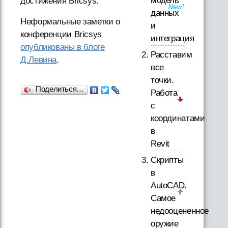
модель
достижения Bricsys.
данных
Неформальные заметки о
и
конференции Bricsys
интеграция
опубликованы в блоге
Расставим
Д.Левина
.
все
точки.
Поделиться…
Работа
с
координатами
в
Revit
Скрипты
в
AutoCAD.
Самое
недооцененное
оружие