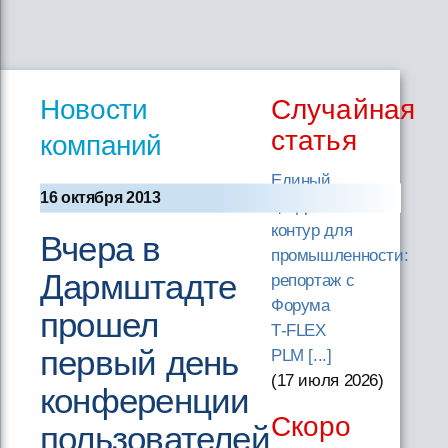
Новости
Случайная
статья
компаний
Единый
16 октября 2013
цифровой
контур для
Вчера в
промышленности:
Дармштадте
репортаж с
Форума
прошел
T‑FLEX
первый день
PLM [...]
(17 июля 2026
)
конференции
Скоро
пользователей