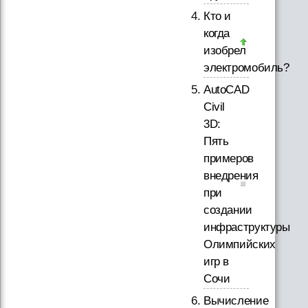
Кто и
когда
изобрел
электромобиль?
AutoCAD
Civil
3D:
Пять
примеров
внедрения
при
создании
инфраструктуры
Олимпийских
игр в
Сочи
Вычисление