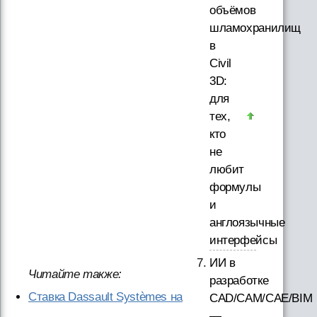
объёмов
шламохранилищ
в
Civil
3D:
для
тех,
кто
не
любит
формулы
и
англоязычные
интерфейсы
ИИ в
Читайте также:
разработке
Ставка Dassault Systèmes на
CAD/CAM/CAE/BIM
—