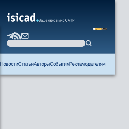
Ваше окно в мир САПР
Новости
Статьи
Авторы
События
Рекламодателям