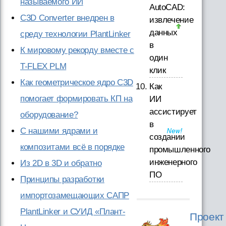
называемого ИИ
AutoCAD:
C3D Converter внедрен в
извлечение
данных
среду технологии PlantLinker
в
К мировому рекорду вместе с
один
T-FLEX PLM
клик
Как геометрическое ядро C3D
Как
помогает формировать КП на
ИИ
ассистирует
оборудование?
в
С нашими ядрами и
создании
композитами всё в порядке
промышленного
инженерного
Из 2D в 3D и обратно
ПО
Принципы разработки
импортозамещающих САПР
PlantLinker и СУИД «Плант-
Проект