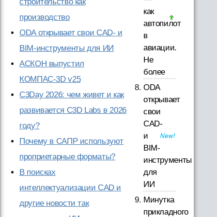
строительство как
как
производство
автопилот
ODA открывает свои CAD- и
в
авиации.
BIM-инструменты для ИИ
Не
АСКОН выпустил
более
КОМПАС-3D v25
ODA
C3Day 2026: чем живет и как
открывает
развивается C3D Labs в 2026
свои
CAD-
году?
и
Почему в САПР используют
BIM-
проприетарные форматы?
инструменты
В поисках
для
ИИ
интеллектуализации CAD и
Минутка
другие новости так
прикладного