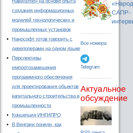
Навигатор» на основе опыта
«Народ
создания информационных
САПР-
моделей технологических и
интерв
промышленных установок
Нанософт готов говорить с
Все номера
девелоперами на одном языке
Перспективы
Telegram
импортозамещения
программного обеспечения
для проектирования объектов
Актуальное
капитального строительства в
обсуждение
промышленности
Концепция ИНГИПРО
В Венгрии поняли, как
RSS-лента