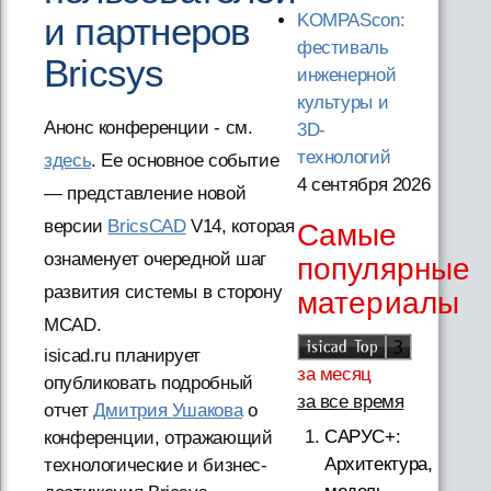
и партнеров
KOMPAScon:
фестиваль
Bricsys
инженерной
культуры и
Анонс конференции - см.
3D-
технологий
здесь
. Ее основное событие
4 сентября 2026
— представление новой
версии
BricsCAD
V14, которая
Самые
ознаменует очередной шаг
популярные
развития системы в сторону
материалы
MCAD.
isicad.ru планирует
за месяц
опубликовать подробный
за все время
отчет
Дмитрия Ушакова
о
САРУС+:
конференции, отражающий
Архитектура,
технологические и бизнес-