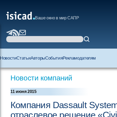
Ваше окно в мир САПР
Новости
Статьи
Авторы
События
Рекламодателям
Новости компаний
11 июня 2015
Компания Dassault Syste
отраслевое решение «Civil 