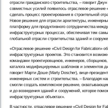
отрасли гражданского строительства, – говорит Джун
совместных усилий появилось отраслевое решение «Civ
сделать процесс проектирования в строительной от
Новое решение для отрасли архитектуры, инженерны
платформу для продуктивного сотрудничества межд
инфраструктурных процессах, обеспечивая тем самы
глобальной отрасли строительства зданий и сооруже
«Отраслевое решение «Civil Design for Fabrication» 
инфраструктурных проектов. Это становится возмо
командами проектировщиков, инженеров, сборщиков,
каталога модифицируемых шаблонов и элементов диз
говорит Марти Доше (Marty Doscher), вице-президен
инженерных систем и строительства. – Благодаря н
смогли создать комплексное решение, охватывающее
и до возведения зданий и сооружений, которое помо
инфраструктурных объектах».
В частности, отраслевое решение «Civil Design for Fa