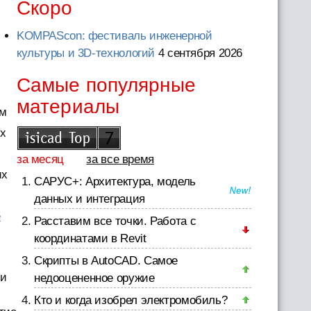
Скоро
KOMPAScon: фестиваль инженерной
культуры и 3D-технологий
4 сентября 2026
Самые популярные
материалы
ем
ых
за месяц
за все время
их
САРУС+: Архитектура, модель
данных и интеграция
e
Расставим все точки. Работа с
координатами в Revit
Скрипты в AutoCAD. Самое
ри
недооцененное оружие
Кто и когда изобрел электромобиль?