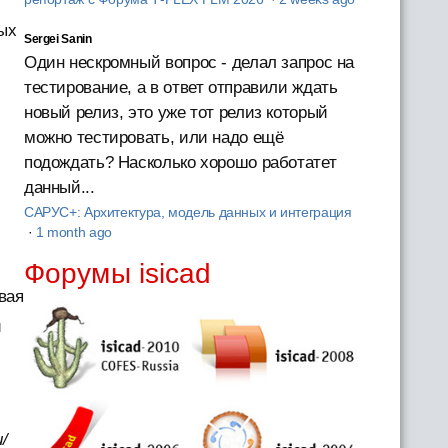
ых
Sergei Sanin
Один нескромный вопрос - делал запрос на
тестирование, а в ответ отправили ждать
новый релиз, это уже тот релиз который
можно тестировать, или надо ещё
подождать? Насколько хорошо работатет
данный...
САРУС+: Архитектура, модель данных и интеграция
·
1 month ago
Форумы isicad
вая
и
/