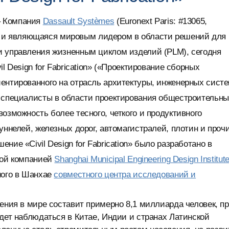
 Компания
Dassault Systèmes
(Euronext Paris: #13065,
и являющаяся мировым лидером в области решений для
и управления жизненным циклом изделий (PLM), сегодня
l Design for Fabrication» («Проектирование сборных
иентированного на отрасль архитектуры, инженерных сист
я специалисты в области проектирования общестроительн
озможность более тесного, четкого и продуктивного
уннелей, железных дорог, автомагистралей, плотин и проч
ие «Civil Design for Fabrication» было разработано в
ной компанией
Shanghai Municipal Engineering Design Institut
ого в Шанхае
совместного центра исследований и
ления в мире составит примерно 8,1 миллиарда человек, п
удет наблюдаться в Китае, Индии и странах Латинской