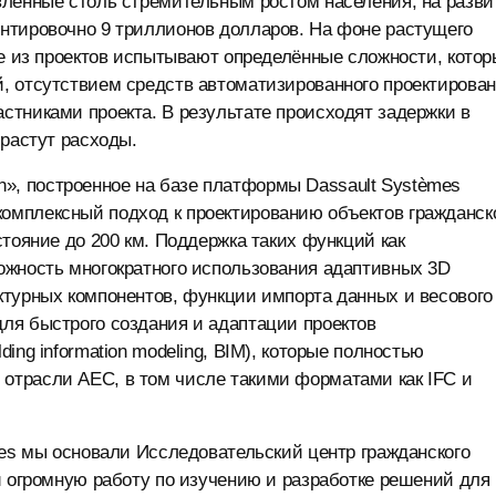
вленные столь стремительным ростом населения, на разви
нтировочно 9 триллионов долларов. На фоне растущего
ие из проектов испытывают определённые сложности, котор
, отсутствием средств автоматизированного проектирова
тниками проекта. В результате происходят задержки в
 растут расходы.
ion», построенное на базе платформы Dassault Systèmes
омплексный подход к проектированию объектов гражданск
тояние до 200 км. Поддержка таких функций как
ожность многократного использования адаптивных 3D
ктурных компонентов, функции импорта данных и весового
ля быстрого создания и адаптации проектов
ng information modeling, BIM), которые полностью
отрасли AEC, в том числе такими форматами как IFC и
mes мы основали Исследовательский центр гражданского
и огромную работу по изучению и разработке решений для