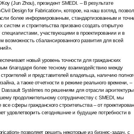
 Жоу (Jun Zhou), президент SMEDI. – В результате
il Design for Fabrication», которое, на наш взгляд, позво
расли более информированным, стандартизованным и точн
х систем и строительства призвано создать открытую
у специалистами, участвующими в проектировании и в
м возможность сбалансированного развития для всей
ний».
обеспечивает новый уровень точности для гражданских
жным благодаря более тесному взаимодействию между
 строителей и представителей владельца, наличию полног
айна, а также отчетности в режиме реального времени, –
т Dassault Systèmes по решениям для отрасли архитектуры
ашему продолжительному сотрудничеству с SMEDI, мы
 все сферы гражданского строительства – от проектирова
жет удовлетворить сегодняшние и будущие потребности в
brication» позволяет решить некоторые из бизнес-задач, с