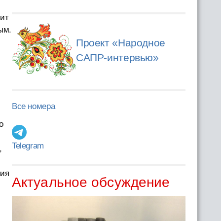
лит
ым.
Проект «Народное
САПР-интервью»
Все номера
о
Telegram
,
ния
Актуальное обсуждение