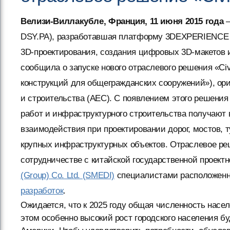
Велизи-Виллакубле, Франция, 11 июня 2015 года
–
DSY.PA), разработавшая платформу 3DEXPERIENCE 
3D-проектирования, создания цифровых 3D-макетов 
сообщила о запуске нового отраслевого решения «Civi
конструкций для общегражданских сооружений»), ор
и строительства (AEC). С появлением этого решени
работ и инфраструктурного строительства получают в
взаимодействия при проектировании дорог, мостов, т
крупных инфраструктурных объектов. Отраслевое решен
сотрудничестве с китайской государственной проект
(Group) Co. Ltd. (SMEDI)
специалистами расположенн
разработок
.
Ожидается, что к 2025 году общая численность насе
этом особенно высокий рост городского населения б