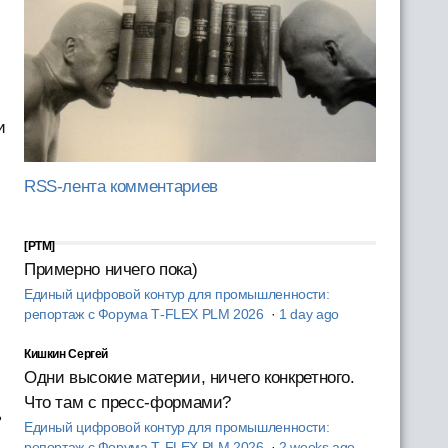
и
RSS-лента комментариев
[PTM]
Примерно ничего пока)
Единый цифровой контур для промышленности:
репортаж с Форума T‑FLEX PLM 2026
·
1 day ago
Кишкин Сергей
Одни высокие материи, ничего конкретного.
Что там с пресс-формами?
ь
Единый цифровой контур для промышленности:
репортаж с Форума T‑FLEX PLM 2026
·
2 weeks ago