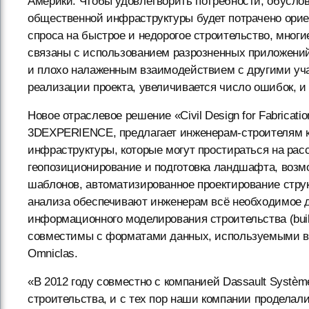
Америки. Чтобы удовлетворить потребности, обусло
общественной инфраструктуры будет потрачено орие
спроса на быстрое и недорогое строительство, мног
связаны с использованием разрозненных приложений
и плохо налаженным взаимодействием с другими учас
реализации проекта, увеличивается число ошибок, и
Новое отраслевое решение «Civil Design for Fabricat
3DEXPERIENCE, предлагает инженерам-строителям к
инфраструктуры, которые могут простираться на расс
геопозиционирование и подготовка ландшафта, возм
шаблонов, автоматизированное проектирование стру
анализа обеспечивают инженерам всё необходимое д
информационного моделирования строительства (buildi
совместимы с форматами данных, используемыми в 
Omniclas.
«В 2012 году совместно с компанией Dassault Systè
строительства, и с тех пор наши компании проделал