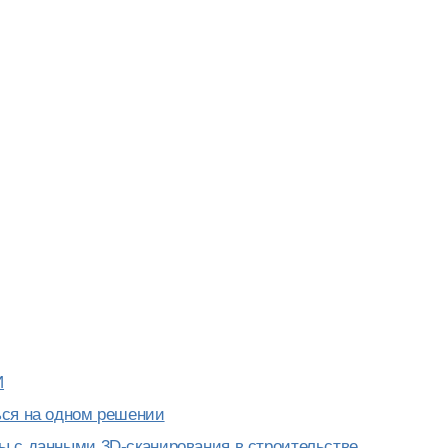
И
ься на одном решении
ы с данными 3D-сканирования в строительстве