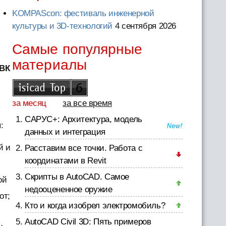
KOMPAScon: фестиваль инженерной
культуры и 3D-технологий
4 сентября 2026
Самые популярные
материалы
 ВК
за месяц
за все время
й
САРУС+: Архитектура, модель
:
данных и интеграция
й и
Расставим все точки. Работа с
координатами в Revit
Скрипты в AutoCAD. Самое
ой
недооцененное оружие
от;
Кто и когда изобрел электромобиль?
AutoCAD Civil 3D: Пять примеров