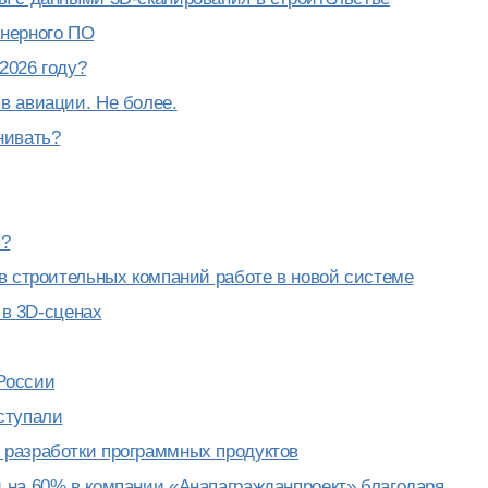
енерного ПО
2026 году?
в авиации. Не более.
нивать?
ы?
в строительных компаний работе в новой системе
 в 3D-сценах
России
ступали
 разработки программных продуктов
 на 60% в компании «Анапагражданпроект» благодаря