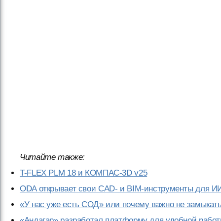
Читайте также:
T-FLEX PLM 18 и КОМПАС-3D v25
ODA открывает свои CAD- и BIM-инструменты для И
«У нас уже есть СОД» или почему важно не замыкат
«Андагар» разработал платформу для удобной работ