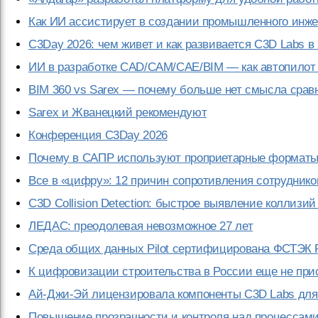
Как ИИ ассистирует в создании промышленного инж
C3Day 2026: чем живет и как развивается C3D Labs в 
ИИ в разработке CAD/CAM/CAE/BIM — как автопилот 
BIM 360 vs Sarex — почему больше нет смысла срав
Sarex и Жванецкий рекомендуют
Конференция C3Day 2026
Почему в САПР используют проприетарные формат
Все в «цифру»: 12 причин сопротивления сотруднико
C3D Collision Detection: быстрое выявление коллизий
ЛЕДАС: преодолевая невозможное 27 лет
Cреда общих данных Pilot сертифицирована ФСТЭК 
К цифровизации строительства в России еще не при
Ай-Джи-Эй лицензировала компоненты C3D Labs для
Повышение прозрачности и контроля над процессами