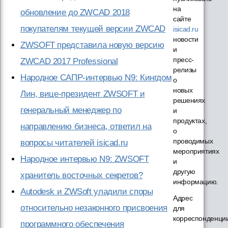
на
обновление до ZWCAD 2018
сайте
покупателям текущей версии ZWCAD
isicad.ru
новости
ZWSOFT представила новую версию
и
пресс-
ZWCAD 2017 Professional
релизы
Народное САПР-интервью N9: Кингдом
о
новых
Лин, вице-президент ZWSOFT и
решениях
генеральный менеджер по
и
продуктах,
направлению бизнеса, ответил на
о
проводимых
вопросы читателей isicad.ru
мероприятиях
Народное интервью N9: ZWSOFT
и
другую
хранитель восточных секретов?
информацию.
Autodesk и ZWSoft уладили споры
Адрес
относительно незаконного присвоения
для
корреспонденци
программного обеспечения