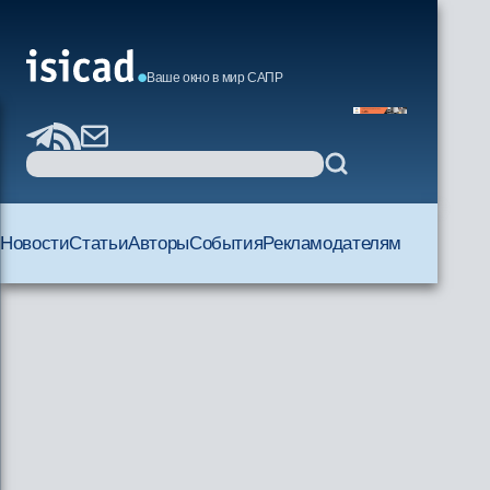
Ваше окно в мир САПР
Новости
Статьи
Авторы
События
Рекламодателям