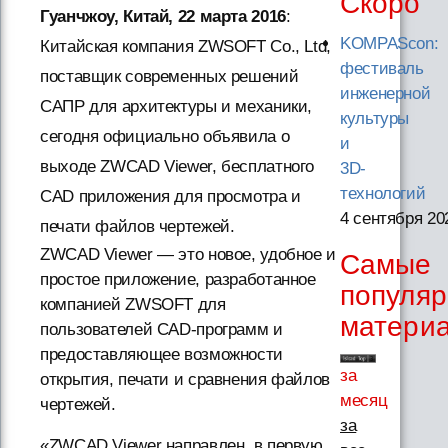
Скоро
Гуанчжоу, Китай, 22 марта 2016
:
KOMPAScon:
Китайская компания ZWSOFT Co., Ltd,
фестиваль
поставщик современных решений
инженерной
САПР для архитектуры и механики,
культуры
сегодня официально объявила о
и
выходе ZWCAD Viewer, бесплатного
3D-
технологий
CAD приложения для просмотра и
4 сентября 20
печати файлов чертежей.
ZWCAD Viewer — это новое, удобное и
Самые
простое приложение, разработанное
популя
компанией ZWSOFT для
матери
пользователей CAD-программ и
предоставляющее возможности
за
открытия, печати и сравнения файлов
месяц
чертежей.
за
«ZWCAD Viewer направлен, в первую