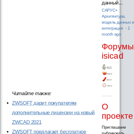
данный...
САРУС+:
Архитектура,
модель данных 
интеграция
·
1
month ago
Форумы
isicad
Читайте также:
ZWSOFT дарит покупателям
О
дополнительные лицензии на новый
проекте
ZWCAD 2021
Приглашаем
ZWSOFT предлагает бесплатное
публиковать