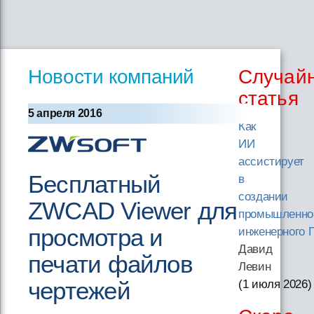
Новости компаний
Случай
статья
5 апреля 2016
Как
ИИ
ассистирует
Бесплатный
в
создании
ZWCAD Viewer для
промышленно
просмотра и
инженерного 
Давид
печати файлов
Левин
чертежей
(1 июля 2026
)