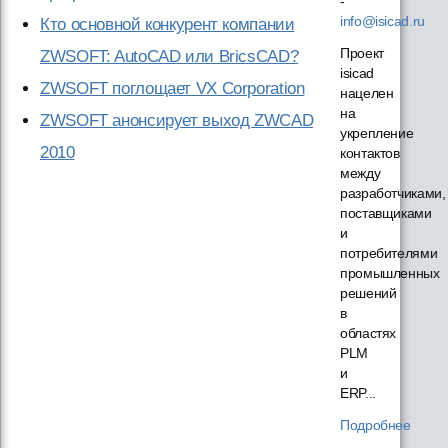
-
info@isicad.ru
Кто основной конкурент компании
Проект
ZWSOFT: AutoCAD или BricsCAD?
isicad
ZWSOFT поглощает VX Corporation
нацелен
на
ZWSOFT анонсирует выход ZWCAD
укрепление
2010
контактов
между
разработчиками,
поставщиками
и
потребителями
промышленных
решений
в
областях
PLM
и
ERP...
Подробнее