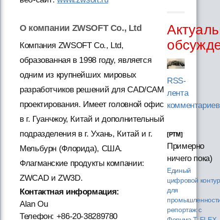
Актуаль
О компании ZWSOFT Co., Ltd
обсужд
Компания ZWSOFT Co., Ltd,
образованная в 1998 году, является
одним из крупнейших мировых
RSS-
разработчиков решений для CAD/CAM
лента
проектирования. Имеет головной офис
комментариев
в г. Гуанчжоу, Китай и дополнительный
подразделения в г. Ухань, Китай и г.
[PTM]
Примерно
Мельбурн (Флорида), США.
ничего пока)
Флагманские продукты компании:
Единый
ZWCAD и ZW3D.
цифровой конту
для
Контактная информация:
промышленности
Alan Ou
репортаж с
Телефон: +86-20-38289780
Форума T‑FLEX