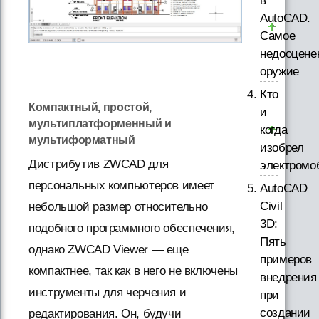
в
AutoCAD.
Самое
недооцене
оружие
Кто
Компактный, простой,
и
мультиплатформенный и
когда
мультиформатный
изобрел
Дистрибутив ZWCAD для
электромо
персональных компьютеров имеет
AutoCAD
Civil
небольшой размер относительно
3D:
подобного программного обеспечения,
Пять
однако ZWCAD Viewer — еще
примеров
компактнее, так как в него не включены
внедрения
инструменты для черчения и
при
создании
редактирования. Он, будучи