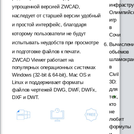
инфрастру
упрощенной версией ZWCAD,
Олимпийс
наследует от старшей версии удобный
игр
и простой интерфейс, благодаря
в
которому пользователи не будут
Сочи
испытывать неудобств при просмотре
Вычислен
и подготовке файлов к печати.
объёмов
шламохра
ZWCAD Viewer работает на
в
популярных операционных системах
Civil
Windows (32-bit & 64-bit), Mac OS и
3D:
Linux и поддерживает форматы
для
файлов чертежей DWG, DWF, DWFx,
тех,
DXF и DWT.
кто
не
любит
формулы