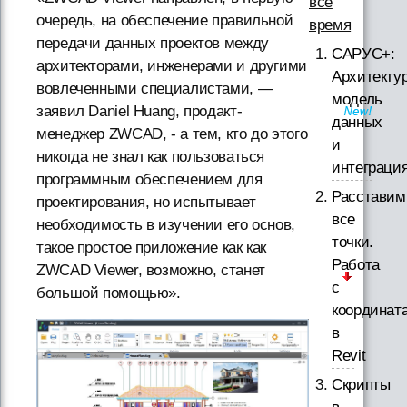
все
очередь, на обеспечение правильной
время
передачи данных проектов между
САРУС+:
архитекторами, инженерами и другими
Архитектур
вовлеченными специалистами, —
модель
заявил Daniel Huang, продакт-
данных
менеджер ZWCAD, - а тем, кто до этого
и
никогда не знал как пользоваться
интеграци
программным обеспечением для
Расставим
проектирования, но испытывает
все
необходимость в изучении его основ,
точки.
такое простое приложение как как
Работа
ZWCAD Viewer, возможно, станет
с
большой помощью».
координат
в
Revit
Скрипты