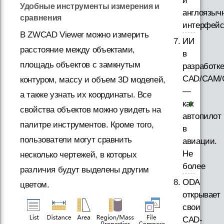
и
Удобные инструменты измерения и
англоязыч
сравнения
интерфей
В ZWCAD Viewer можно измерить
ИИ
расстояние между объектами,
в
площадь объектов с замкнутым
разработк
CAD/CAM/
контуром, массу и объем 3D моделей,
—
а также узнать их координаты. Все
как
свойства объектов можно увидеть на
автопилот
палитре инструментов. Кроме того,
в
пользователи могут сравнить
авиации.
Не
несколько чертежей, в которых
более
различия будут выделены другим
ODA
цветом.
открывает
свои
CAD-