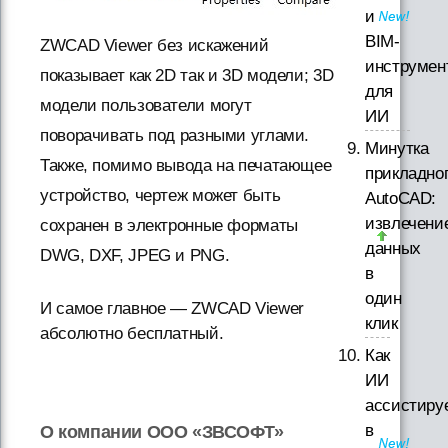
и
BIM-
ZWCAD Viewer без искажений
инструмен
показывает как 2D так и 3D модели; 3D
для
модели пользователи могут
ИИ
поворачивать под разными углами.
Минутка
Также, помимо вывода на печатающее
прикладно
устройство, чертеж может быть
AutoCAD:
извлечени
сохранен в электронные форматы
данных
DWG, DXF, JPEG и PNG.
в
один
И самое главное — ZWCAD Viewer
клик
абсолютно бесплатный.
Как
ИИ
ассистиру
в
О компании ООО «ЗВСОФТ»