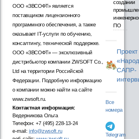
создании
ООО «ЗВСОФТ» является
промышле
поставщиком лицензионного
инженерно
программного обеспечения, а также
ПО
оказывает IT-услуги по обучению,
консалтингу, технической поддержке.
Проект
ООО «ЗВСОФТ» — эксклюзивный
«Народ
дистрибьютор компании ZWSOFT Co.,
САПР-
Ltd на территории Российской
интерв
Федерации. Подробную информацию
о компании можно найти на сайте
www.zwsoft.ru.
Все
Контактная информация:
номера
Ведерникова Ольга
Телефон: +7 (495) 228-13-24
e-mail:
info@zwsoft.ru
Telegram
веб-сайт:
www.zwsoft.ru