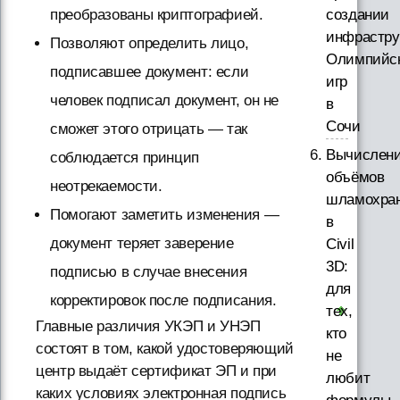
преобразованы криптографией.
создании
инфрастру
Позволяют определить лицо,
Олимпийс
подписавшее документ: если
игр
человек подписал документ, он не
в
Сочи
сможет этого отрицать — так
Вычислен
соблюдается принцип
объёмов
неотрекаемости.
шламохра
Помогают заметить изменения —
в
документ теряет заверение
Civil
3D:
подписью в случае внесения
для
корректировок после подписания.
тех,
Главные различия УКЭП и УНЭП
кто
состоят в том, какой удостоверяющий
не
центр выдаёт сертификат ЭП и при
любит
каких условиях электронная подпись