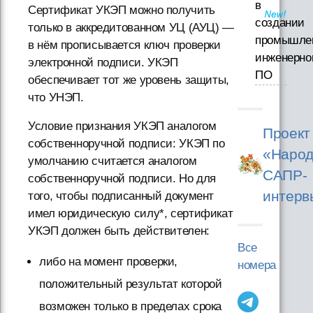
в
Сертификат УКЭП можно получить
создании
только в аккредитованном УЦ (АУЦ) —
промышле
в нём прописывается ключ проверки
инженерно
электронной подписи. УКЭП
ПО
обеспечивает тот же уровень защиты,
что УНЭП.
Условие признания УКЭП аналогом
Проект
собственноручной подписи: УКЭП по
«Народ
умолчанию считается аналогом
САПР-
собственноручной подписи. Но для
интерв
того, чтобы подписанный документ
имел юридическую силу*, сертификат
УКЭП должен быть действителен:
Все
либо на момент проверки,
номера
положительный результат которой
возможен только в пределах срока