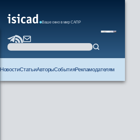
Ваше окно в мир САПР
Новости
Статьи
Авторы
События
Рекламодателям