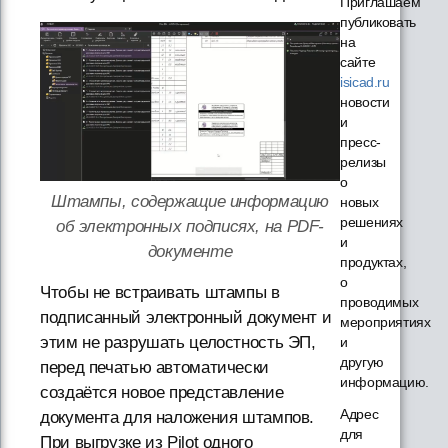
Приглашаем
публиковать
на
сайте
isicad.ru
новости
и
пресс-
релизы
о
Штампы, содержащие информацию
новых
решениях
об электронных подписях, на PDF-
и
документе
продуктах,
о
Чтобы не встраивать штампы в
проводимых
подписанный электронный документ и
мероприятиях
этим не разрушать целостность ЭП,
и
другую
перед печатью автоматически
информацию.
создаётся новое представление
Адрес
документа для наложения штампов.
для
При выгрузке из Pilot одного