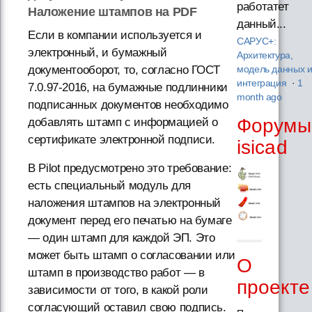
работатет
Наложение штампов на PDF
данный...
Если в компании используется и
САРУС+:
электронный, и бумажный
Архитектура,
документооборот, то, согласно ГОСТ
модель данных 
интеграция
·
1
7.0.97-2016, на бумажные подлинники
month ago
подписанных документов необходимо
Форумы
добавлять штамп с информацией о
сертификате электронной подписи.
isicad
В Pilot предусмотрено это требование:
есть специальный модуль для
наложения штампов на электронный
документ перед его печатью на бумаге
— один штамп для каждой ЭП. Это
может быть штамп о согласовании или
О
штамп в производство работ — в
проекте
зависимости от того, в какой роли
согласующий оставил свою подпись.