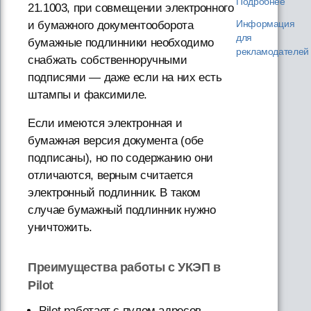
Подробнее
21.1003, при совмещении электронного
Информация
и бумажного документооборота
для
бумажные подлинники необходимо
рекламодателей
снабжать собственноручными
подписями — даже если на них есть
штампы и факсимиле.
Если имеются электронная и
бумажная версия документа (обе
подписаны), но по содержанию они
отличаются, верным считается
электронный подлинник. В таком
случае бумажный подлинник нужно
уничтожить.
Преимущества работы с УКЭП в
Pilot
Pilot работает с пулом адресов