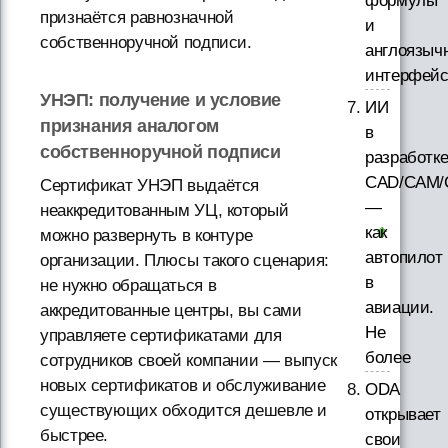
формулы
признаётся равнозначной
и
собственноручной подписи.
англоязыч
интерфей
УНЭП: получение и условие
ИИ
признания аналогом
в
собственноручной подписи
разработк
CAD/CAM/
Сертификат УНЭП выдаётся
—
неаккредитованным УЦ, который
как
можно развернуть в контуре
автопилот
организации. Плюсы такого сценария:
в
не нужно обращаться в
авиации.
аккредитованные центры, вы сами
Не
управляете сертификатами для
более
сотрудников своей компании — выпуск
новых сертификатов и обслуживание
ODA
существующих обходится дешевле и
открывает
быстрее.
свои