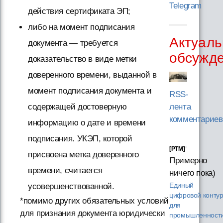
Telegram
действия сертификата ЭП;
либо на момент подписания
Актуаль
документа — требуется
обсужд
доказательство в виде метки
доверенного времени, выданной в
момент подписания документа и
RSS-
содержащей достоверную
лента
комментариев
информацию о дате и времени
подписания. УКЭП, которой
[PTM]
присвоена метка доверенного
Примерно
времени, считается
ничего пока)
усовершенствованной.
Единый
цифровой конту
*помимо других обязательных условий
для
для признания документа юридически
промышленности