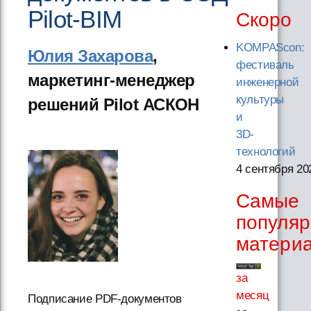
Pilot-BIM
Скоро
KOMPAScon:
Юлия Захарова
,
фестиваль
маркетинг-менеджер
инженерной
культуры
решений Pilot АСКОН
и
3D-
технологий
4 сентября 20
Самые
популя
матери
за
месяц
Подписание PDF-документов