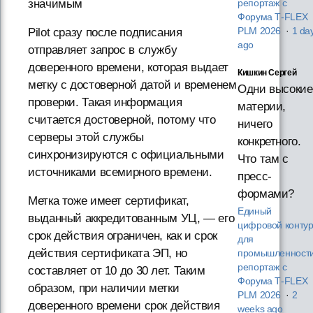
значимым
репортаж с
Форума T‑FLEX
Pilot сразу после подписания
PLM 2026
·
1 da
ago
отправляет запрос в службу
доверенного времени, которая выдает
Кишкин Сергей
метку с достоверной датой и временем
Одни высокие
проверки. Такая информация
материи,
считается достоверной, потому что
ничего
серверы этой службы
конкретного.
синхронизируются с официальными
Что там с
источниками всемирного времени.
пресс-
формами?
Метка тоже имеет сертификат,
Единый
выданный аккредитованным УЦ, — его
цифровой конту
срок действия ограничен, как и срок
для
действия сертификата ЭП, но
промышленности
репортаж с
составляет от 10 до 30 лет. Таким
Форума T‑FLEX
образом, при наличии метки
PLM 2026
·
2
доверенного времени срок действия
weeks ago