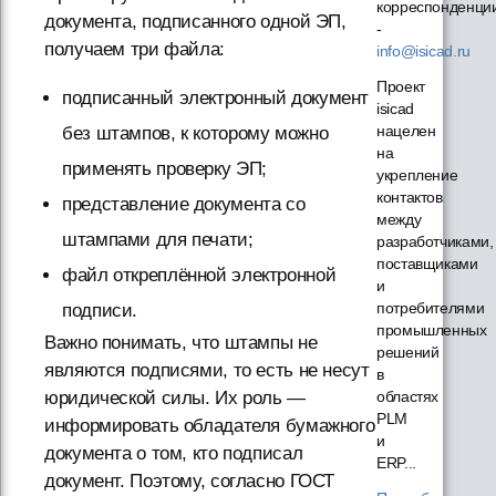
корреспонденци
документа, подписанного одной ЭП,
-
получаем три файла:
info@isicad.ru
Проект
подписанный электронный документ
isicad
нацелен
без штампов, к которому можно
на
применять проверку ЭП;
укрепление
контактов
представление документа со
между
штампами для печати;
разработчиками,
поставщиками
файл откреплённой электронной
и
потребителями
подписи.
промышленных
Важно понимать, что штампы не
решений
являются подписями, то есть не несут
в
областях
юридической силы. Их роль —
PLM
информировать обладателя бумажного
и
документа о том, кто подписал
ERP...
документ. Поэтому, согласно ГОСТ