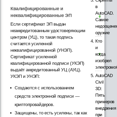
Скрипты
в
Квалифицированные и
AutoCAD.
неквалифицированные ЭП
Самое
Если сертификат ЭП выдан
недооцене
неаккредитованным удостоверяющим
оружие
центром (УЦ), то такая подпись
Кто
считается усиленной
и
неквалифицированной (УНЭП).
когда
Сертификат усиленной
изобрел
квалифицированной подписи (УКЭП)
электромо
выдаёт аккредитованный УЦ (АУЦ).
AutoCAD
УКЭП и УНЭП:
Civil
Создаются с использованием
3D:
Пять
средств электронной подписи —
примеров
криптопровайдеров.
внедрения
Защищены, то есть усилены, так как
при