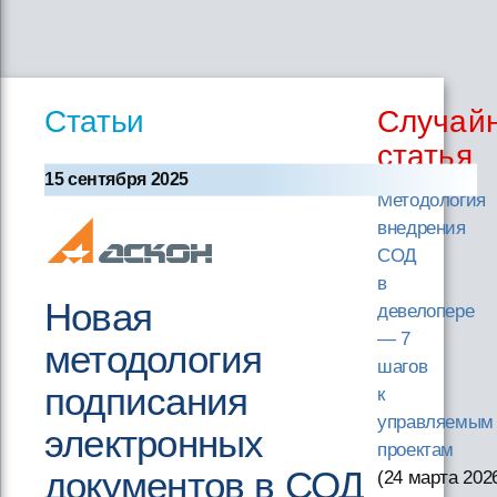
Статьи
Случай
статья
15 сентября 2025
Методология
внедрения
СОД
в
Новая
девелопере
— 7
методология
шагов
подписания
к
управляемым
электронных
проектам
документов в СОД
(24 марта 202