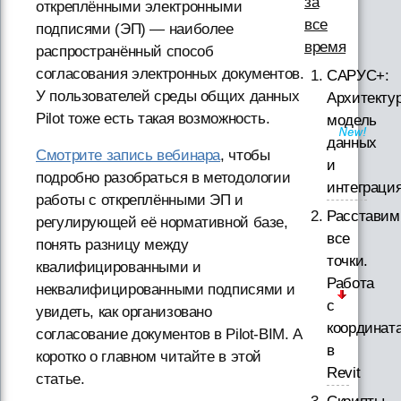
за
откреплёнными электронными
все
подписями (ЭП) — наиболее
время
распространённый способ
согласования электронных документов.
САРУС+:
У пользователей среды общих данных
Архитектур
Pilot тоже есть такая возможность.
модель
данных
Смотрите запись вебинара
, чтобы
и
подробно разобраться в методологии
интеграци
работы с откреплёнными ЭП и
Расставим
регулирующей её нормативной базе,
все
понять разницу между
точки.
квалифицированными и
Работа
неквалифицированными подписями и
с
увидеть, как организовано
координат
согласование документов в Pilot-BIM. А
в
коротко о главном читайте в этой
Revit
статье.