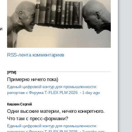
 и
RSS-лента комментариев
[PTM]
Примерно ничего пока)
Единый цифровой контур для промышленности:
репортаж с Форума T‑FLEX PLM 2026
·
1 day ago
Кишкин Сергей
Одни высокие материи, ничего конкретного.
Что там с пресс-формами?
Единый цифровой контур для промышленности:
репортаж с Форума T‑FLEX PLM 2026
·
2 weeks ago