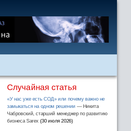
Случайная статья
«У нас уже есть СОД» или почему важно не
замыкаться на одном решении
— Никита
Чабровский, старший менеджер по развитию
бизнеса Sarex
(30 июля 2026
)