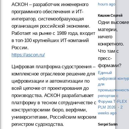
АСКОН – разработчик инженерного
hours ago
программного обеспечения и ИТ-
Кишкин Сергей
интегратор, системообразующая
Одни высокие
организация российской экономики.
материи,
Работает на рынке с 1989 года, входит
ничего
в топ-100 крупнейших ИТ-компаний
конкретного.
России.
Что там с
https://ascon.ru/
пресс-
формами?
Цифровая платформа судостроения –
Единый
комплексное отраслевое решение для
цифровой конту
цифровизации и автоматизации по
для
всей цепочке от проектирования до
промышленности
производства. АСКОН разрабатывает
репортаж с
Форума T‑FLEX
платформу в тесном сотрудничестве с
PLM 2026
·
2
конструкторскими бюро, верфями,
weeks ago
университетами, Российским морским
регистром судоходства.
Sergei Sanin