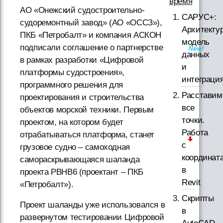
время
АО «Онежский судостроительно-
САРУС+:
судоремонтный завод» (АО «ОССЗ»),
Архитектур
ПКБ «Петробалт» и компания АСКОН
модель
подписали соглашение о партнерстве
данных
в рамках разработки «Цифровой
и
платформы судостроения»,
интеграци
программного решения для
Расставим
проектирования и строительства
все
объектов морской техники. Первым
точки.
проектом, на котором будет
Работа
отрабатываться платформа, станет
с
грузовое судно – самоходная
координат
самораскрывающаяся шаланда
в
проекта PBHB6 (проектант – ПКБ
Revit
«Петробалт»).
Скрипты
Проект шаланды уже использовался в
в
развернутом тестировании Цифровой