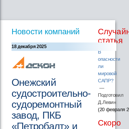
Новости компаний
Случай
статья
18 декабря 2025
В
опасности
ли
мировой
Онежский
САПР?
—
судостроительно-
Подготовил
судоремонтный
Д.Левин
(20 февраля 
завод, ПКБ
Скоро
«Петробалт» и