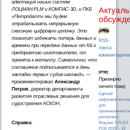
адаптация наших систем
Актуаль
ЛОЦМАН:PLM и КОМПАС-3D, и ПКБ
«Петробалт» мы будем
обсужд
отрабатывать непрерывную
сквозную цифровую цепочку. Это
позволит избежать потерь данных и
RSS-
времени при передаче данных от КБ к
лента
предприятию-изготовителю, от
комментариев
проекта к металлу. Символично, что
соглашение подписывается в день
[PTM]
закладки первых судов-шаланд»,
—
Примерно
прокомментировал
Александр
ничего пока)
Петров
, директор департамента
Единый
развития отраслевых решения для
цифровой конту
судостроения АСКОН.
для
промышленности
репортаж с
Справка:
Форума T‑FLEX
PLM 2026
·
19