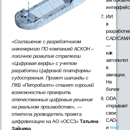
англоязыч
интерфей
ИИ
в
разработк
CAD/CAM/
«Соглашение с разработчиком
—
инженерного ПО компанией АСКОН –
как
логичное развитие стратегии
автопилот
«Цифровая верфь» с учетом
в
разработки Цифровой платформы
авиации.
судостроения. Проект шаланды с
Не
ПКБ «Петробалт» станет хорошей
более
возможностью проверить
ODA
отечественные цифровые решения
открывает
на реальном производстве»,
—
свои
отметила руководитель проекта
CAD-
цифровизации на АО «ОССЗ»
Татьяна
и
Зайцева
.