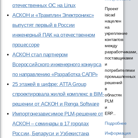
отечественных ОС на Linux
Проект
isicad
АСКОН и «Трамплин Электроникс»
нацелен
выпустят первый в России
на
укрепление
инженерный ПАК на отечественном
контактов
процессоре
между
разработчиками,
АСКОН стал партнером
поставщиками
и
Всероссийского инженерного конкурса
потребителями
по направлению «Разработка САПР»
промышленных
решений
25 этажей в цифре: ATTA Group
в
спроектировала жилой комплекс в BIM-
областях
PLM
решении от АСКОН и Renga Software
и
ERP...
Импортонезависимое PLM-решение от
Подробнее
АСКОН – семинары в 17 городах
Информация
России, Беларуси и Узбекистана