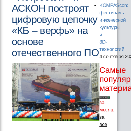
АСКОН построят
KOMPAScon:
фестиваль
цифровую цепочку
инженерной
«КБ – верфь» на
культуры
и
основе
3D-
технологий
отечественного ПО
4 сентября 20
Самые
популя
матери
за
месяц
за
все