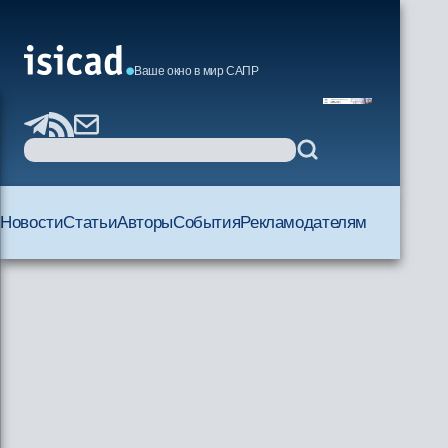
Ваше окно в мир САПР
Новости
Статьи
Авторы
События
Рекламодателям