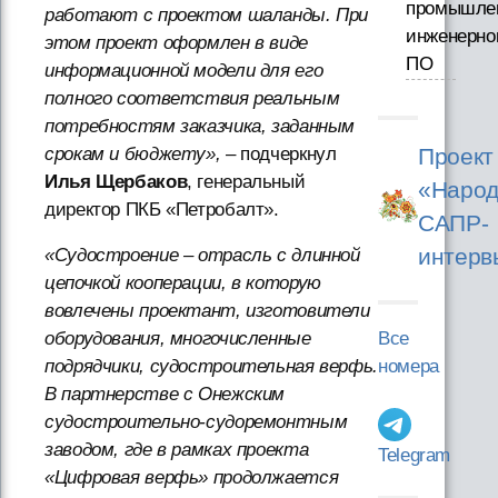
промышле
работают с проектом шаланды. При
инженерно
этом проект оформлен в виде
ПО
информационной модели для его
полного соответствия реальным
потребностям заказчика, заданным
Проект
срокам и бюджету»,
– подчеркнул
Илья Щербаков
, генеральный
«Народ
директор ПКБ «Петробалт».
САПР-
интерв
«Судостроение – отрасль с длинной
цепочкой кооперации, в которую
вовлечены проектант, изготовители
Все
оборудования, многочисленные
номера
подрядчики, судостроительная верфь.
В партнерстве с Онежским
судостроительно-судоремонтным
заводом, где в рамках проекта
Telegram
«Цифровая верфь» продолжается