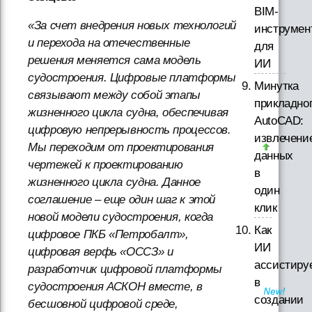
BIM-
«За счет внедрения новых технологий
инструмен
и перехода на отечественные
для
решения меняется сама модель
ИИ
судостроения. Цифровые платформы
Минутка
связывают между собой этапы
прикладно
жизненного цикла судна, обеспечивая
AutoCAD:
цифровую непрерывность процессов.
извлечени
Мы переходим от проектирования
данных
чертежей к проектированию
в
жизненного цикла судна. Данное
один
соглашение – еще один шаг к этой
клик
новой модели судостроения, когда
Как
цифровое ПКБ «Петробалт»,
ИИ
цифровая верфь «ОССЗ» и
ассистиру
разработчик цифровой платформы
в
судостроения АСКОН вместе, в
создании
бесшовной цифровой среде,