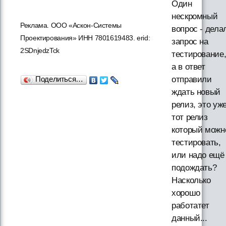
Один
нескромный
Реклама. ООО «Аскон-Системы
вопрос - дела
Проектирования» ИНН 7801619483. erid:
запрос на
2SDnjedzTck
тестирование
а в ответ
отправили
Поделиться…
ждать новый
релиз, это уж
тот релиз
который можн
тестировать,
или надо ещё
подождать?
Насколько
хорошо
работатет
данный...