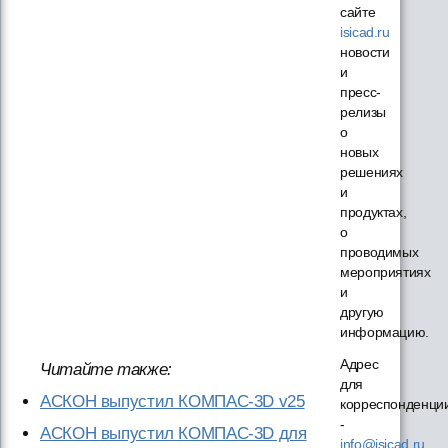
сайте
isicad.ru
новости
и
пресс-
релизы
о
новых
решениях
и
продуктах,
о
проводимых
мероприятиях
и
другую
информацию.
Адрес
Читайте также:
для
АСКОН выпустил КОМПАС-3D v25
корреспонденци
-
АСКОН выпустил КОМПАС-3D для
info@isicad.ru