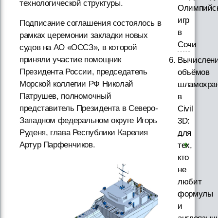
технологической структуры.
Олимпийс
игр
Подписание соглашения состоялось в
в
рамках церемонии закладки новых
Сочи
судов на АО «ОССЗ», в которой
приняли участие помощник
Вычислен
Президента России, председатель
объёмов
Морской коллегии РФ Николай
шламохра
Патрушев, полномочный
в
представитель Президента в Северо-
Civil
Западном федеральном округе Игорь
3D:
Руденя, глава Республики Карелия
для
Артур Парфенчиков.
тех,
кто
не
любит
формулы
и