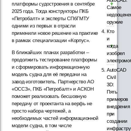
AutoCAD.
платформы судостроения в сентябре
Самое
2025 года. Тогда конструкторы ПКБ
недооцене
«Петробалт» и эксперты СПбГМТУ
оружие
одними из первых в отрасли
Кто
применили новое решение на практике
и
в рамках специализации «Корпус».
когда
В ближайших планах разработки –
изобрел
продолжить тестирование платформы
электромо
и сформировать информационную
AutoCAD
модель судна для её передачи на
Civil
завод-изготовитель. Партнерство АО
3D:
«ОССЗ», ПКБ «Петробалт» и АСКОН
Пять
поможет реализовать бесшовную
примеров
передачу от проектанта на верфь не
внедрения
просто набора чертежей, а
при
необходимых частей информационной
создании
модели судна, в том числе
инфрастру