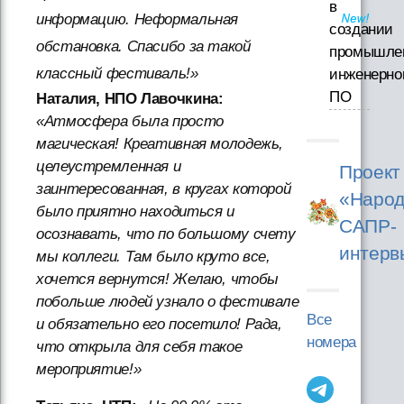
в
информацию. Неформальная
создании
обстановка. Спасибо за такой
промышле
классный фестиваль!»
инженерно
ПО
Наталия, НПО Лавочкина:
«Атмосфера была просто
магическая! Креативная молодежь,
целеустремленная и
Проект
заинтересованная, в кругах которой
«Народ
было приятно находиться и
САПР-
осознавать, что по большому счету
интерв
мы коллеги. Там было круто все,
хочется вернутся! Желаю, чтобы
побольше людей узнало о фестивале
Все
и обязательно его посетило! Рада,
номера
что открыла для себя такое
мероприятие!»