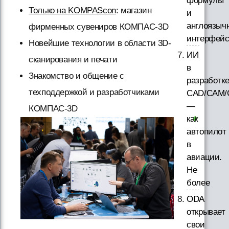
формулы
Только на KOMPAScon
: магазин
и
англоязыч
фирменных сувениров КОМПАС-3D
интерфей
Новейшие технологии в области 3D-
ИИ
сканирования и печати
в
Знакомство и общение с
разработк
техподдержкой и разработчиками
CAD/CAM/
—
КОМПАС-3D
как
автопилот
в
авиации.
Не
более
ODA
открывает
свои