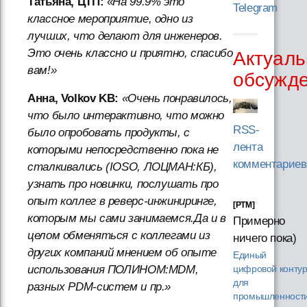
Татьяна, ЦТП:
«
На 99.9% это
Telegram
классное мероприятие, одно из
лучших, что делают для инженеров.
Это очень классно и приятно, спасибо
Актуаль
вам!»
обсужд
Анна, Volkov KB:
«Очень понравилось,
что было интерактивно, что можно
RSS-
было опробовать продукты, с
лента
которыми непосредственно пока не
комментариев
сталкивались (IOSO, ЛОЦМАН:КБ),
узнать про новинки, послушать про
опыт коллег в реверс-инжиниринге,
[PTM]
которым мы сами занимаемся.Да и в
Примерно
целом обменяться с коллегами из
ничего пока)
других компаний мнением об опыте
Единый
использования ПОЛИНОМ:MDM,
цифровой конту
для
разных PDM-систем и пр.»
промышленности