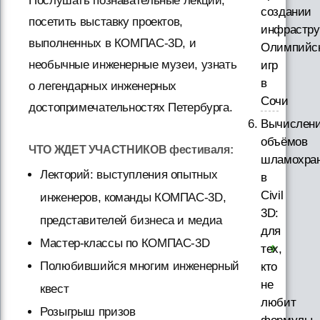
Послушать познавательные лекции,
создании
посетить выставку проектов,
инфрастру
выполненных в КОМПАС-3D, и
Олимпийс
необычные инженерные музеи, узнать
игр
в
о легендарных инженерных
Сочи
достопримечательностях Петербурга.
Вычислен
объёмов
ЧТО ЖДЕТ УЧАСТНИКОВ фестиваля:
шламохра
Лекторий: выступления опытных
в
Civil
инженеров, команды КОМПАС-3D,
3D:
представителей бизнеса и медиа
для
Мастер-классы по КОМПАС-3D
тех,
Полюбившийся многим инженерный
кто
не
квест
любит
Розыгрыш призов