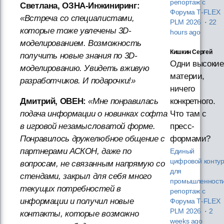
репортаж с
Светлана, ОЗНА-Инжиниринг:
Форума T‑FLEX
«Встреча со специалистами,
PLM 2026
·
22
которые тоже увлечены 3D-
hours ago
моделированием. Возможность
Кишкин Сергей
получить новые знания по 3D-
Одни высокие
моделированию. Увидеть вживую
материи,
разработчиков. И подарочки!»
ничего
Дмитрий, ОВЕН:
«Мне понравилась
конкретного.
подача информации о новинках софта
Что там с
в игровой незамысловатой форме.
пресс-
Понравилось дружелюбное общение с
формами?
партнерами АСКОН, даже по
Единый
цифровой конту
вопросам, не связанным напрямую со
для
стендами, закрыл для себя много
промышленности
текущих потребностей в
репортаж с
информации и получил новые
Форума T‑FLEX
PLM 2026
·
2
контакты, которые возможно
weeks ago