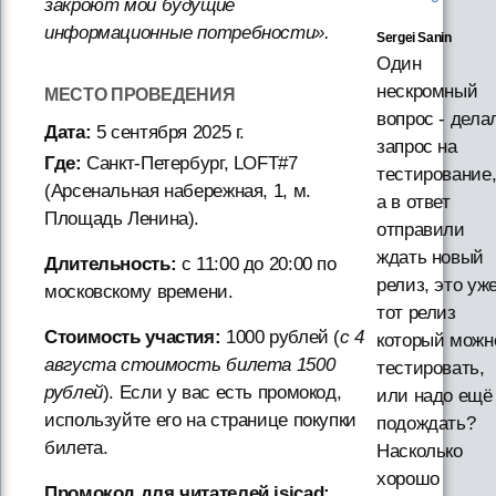
закроют мои будущие
информационные потребности».
Sergei Sanin
Один
нескромный
МЕСТО ПРОВЕДЕНИЯ
вопрос - дела
Дата:
5 сентября 2025 г.
запрос на
Где:
Санкт-Петербург, LOFT#7
тестирование
(Арсенальная набережная, 1, м.
а в ответ
Площадь Ленина).
отправили
ждать новый
Длительность:
с 11:00 до 20:00 по
релиз, это уж
московскому времени.
тот релиз
Стоимость участия:
1000 рублей (
с 4
который можн
августа стоимость билета 1500
тестировать,
рублей
). Если у вас есть промокод,
или надо ещё
используйте его на странице покупки
подождать?
билета.
Насколько
хорошо
Промокод для читателей isicad: