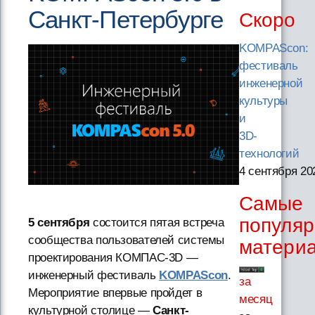
Санкт-Петербурге
Скоро
KOMPAScon:
фестиваль
инженерной
культуры
и
3D-
технологий
4 сентября 20
Самые
популя
5 сентября
состоится пятая встреча
сообщества пользователей системы
матери
проектирования КОМПАС-3D —
инженерный фестиваль
KOMPAScon
.
за
Мероприятие впервые пройдет в
месяц
культурной столице —
Санкт-