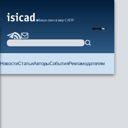
Ваше окно в мир САПР
Новости
Статьи
Авторы
События
Рекламодателям