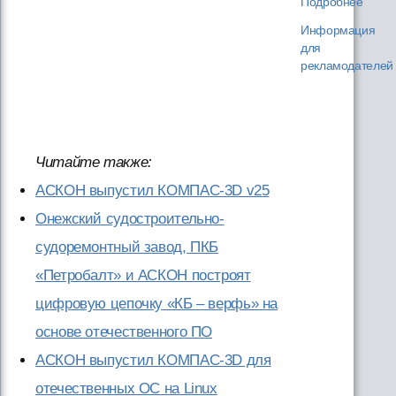
Подробнее
Информация
для
рекламодателей
Читайте также:
АСКОН выпустил КОМПАС-3D v25
Онежский судостроительно-
судоремонтный завод, ПКБ
«Петробалт» и АСКОН построят
цифровую цепочку «КБ – верфь» на
основе отечественного ПО
АСКОН выпустил КОМПАС-3D для
отечественных ОС на Linux