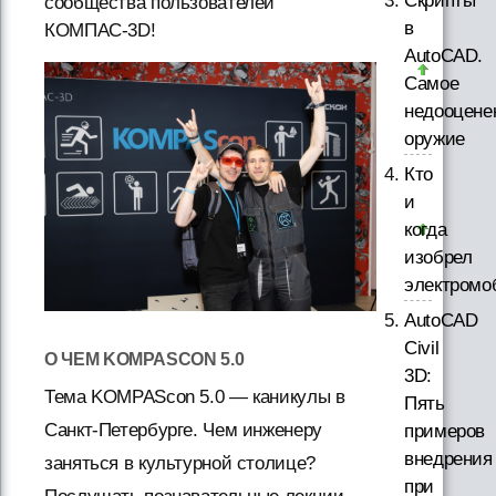
Скрипты
сообщества пользователей
в
КОМПАС-3D!
AutoCAD.
Самое
недооцене
оружие
Кто
и
когда
изобрел
электромо
AutoCAD
Civil
О ЧЕМ KOMPASCON 5.0
3D:
Тема KOMPAScon 5.0 — каникулы в
Пять
Санкт-Петербурге. Чем инженеру
примеров
внедрения
заняться в культурной столице?
при