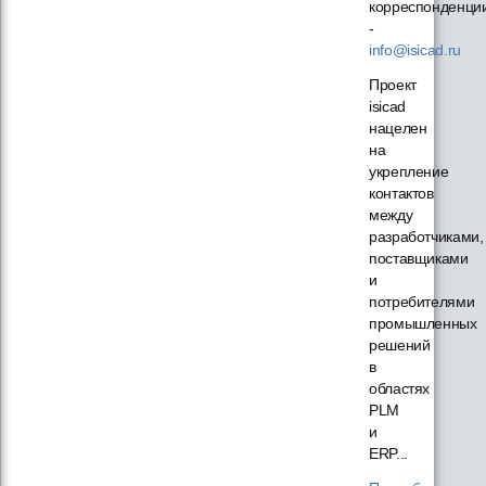
корреспонденци
-
info@isicad.ru
Проект
isicad
нацелен
на
укрепление
контактов
между
разработчиками,
поставщиками
и
потребителями
промышленных
решений
в
областях
PLM
и
ERP...