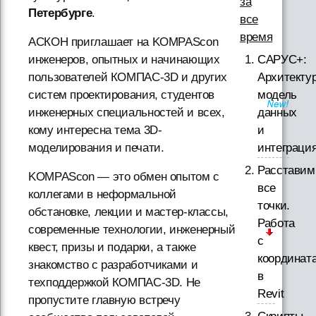
за
Петербурге
.
все
время
АСКОН приглашает на KOMPAScon
САРУС+:
инженеров, опытных и начинающих
Архитектур
пользователей КОМПАС-3D и других
модель
систем проектирования, студентов
данных
инженерных специальностей и всех,
и
кому интересна тема 3D-
интеграци
моделирования и печати.
Расставим
KOMPAScon — это обмен опытом с
все
коллегами в неформальной
точки.
обстановке, лекции и мастер-классы,
Работа
современные технологии, инженерный
с
квест, призы и подарки, а также
координат
знакомство с разработчиками и
в
техподдержкой КОМПАС-3D. Не
Revit
пропустите главную встречу