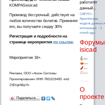
работатет
KOMPASxisicad
данный...
САРУС+:
Промокод бессрочный, действует на
Архитектура,
любое количество билетов. Применяя
модель данных 
его, вы получаете скидку 30%
интеграция
·
1
month ago
Регистрация и подробности на
Форумы
странице мероприятия
по ссылке
.
isicad
Мероприятие 18+.
Реклама. ООО «Аскон-Системы
Проектирования» ИНН 7801619483. erid:
2SDnjeN6pYn
О
проекте
Поделиться…