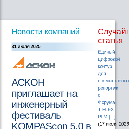
Новости компаний
Случай
статья
31 июля 2025
Единый
цифровой
контур
для
АСКОН
промышленно
репортаж
приглашает на
с
инженерный
Форума
T‑FLEX
фестиваль
PLM [...]
KOMPAScon 5.0 в
(17 июля 2026